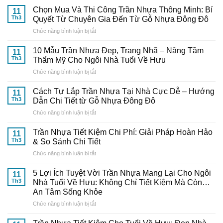
Chọn Mua Và Thi Công Trần Nhựa Thông Minh: Bí
11
Th3
Quyết Từ Chuyên Gia Đến Từ Gỗ Nhựa Đông Đô
ở
Chức năng bình luận bị tắt
Chọn
Mua
10 Mẫu Trần Nhựa Đẹp, Trang Nhã – Nâng Tầm
11
Và
Th3
Thẩm Mỹ Cho Ngôi Nhà Tuổi Về Hưu
Thi
ở
Chức năng bình luận bị tắt
Công
10
Trần
Mẫu
Nhựa
Cách Tự Lắp Trần Nhựa Tại Nhà Cực Dễ – Hướng
11
Trần
Thông
Th3
Dẫn Chi Tiết từ Gỗ Nhựa Đông Đô
Nhựa
Minh:
ở
Chức năng bình luận bị tắt
Đẹp,
Bí
Cách
Trang
Quyết
Tự
Nhã
Trần Nhựa Tiết Kiệm Chi Phí: Giải Pháp Hoàn Hảo
Từ
11
Lắp
–
Th3
& So Sánh Chi Tiết
Chuyên
Trần
Nâng
Gia
ở
Chức năng bình luận bị tắt
Nhựa
Tầm
Đến
Trần
Tại
Thẩm
Từ
Nhựa
Nhà
5 Lợi Ích Tuyệt Vời Trần Nhựa Mang Lại Cho Ngôi
Mỹ
11
Gỗ
Tiết
Cực
Th3
Nhà Tuổi Về Hưu: Không Chỉ Tiết Kiệm Mà Còn…
Cho
Nhựa
Kiệm
Dễ
Ngôi
An Tâm Sống Khỏe
Đông
Chi
–
Nhà
Đô
ở
Chức năng bình luận bị tắt
Phí:
Hướng
Tuổi
5
Giải
Dẫn
Về
Lợi
Pháp
Chi