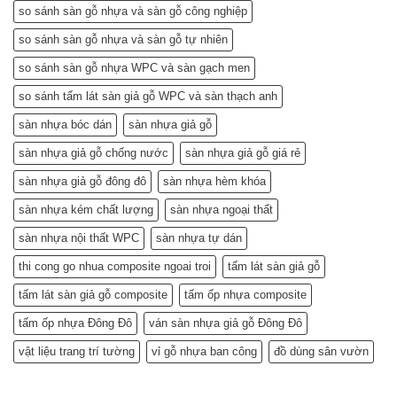
từ
so sánh sàn gỗ nhựa và sàn gỗ công nghiệp
chuyên
gia)
so sánh sàn gỗ nhựa và sàn gỗ tự nhiên
so sánh sàn gỗ nhựa WPC và sàn gạch men
so sánh tấm lát sàn giả gỗ WPC và sàn thạch anh
sàn nhựa bóc dán
sàn nhựa giả gỗ
sàn nhựa giả gỗ chống nước
sàn nhựa giả gỗ giá rẻ
sàn nhựa giả gỗ đông đô
sàn nhựa hèm khóa
sàn nhựa kém chất lượng
sàn nhựa ngoại thất
sàn nhựa nội thất WPC
sàn nhựa tự dán
thi cong go nhua composite ngoai troi
tấm lát sàn giả gỗ
tấm lát sàn giả gỗ composite
tấm ốp nhựa composite
tấm ốp nhựa Đông Đô
ván sàn nhựa giả gỗ Đông Đô
vật liệu trang trí tường
vỉ gỗ nhựa ban công
đồ dùng sân vườn