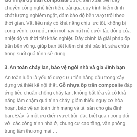
Gỗ nhựa ốp trần composite
được sản xuất trên dây
chuyền công nghệ tiên tiến, trải qua quy trình kiểm định
chất lượng nghiêm ngặt, đảm bảo độ bền vượt trội theo
thời gian. Vật liệu này có khả năng chịu lực tốt, không bị
cong vênh, co ngót, mối mọt hay nứt nẻ dưới tác động của
nhiệt độ và thời tiết khắc nghiệt. Đây chính là giải pháp ốp
trần bền vững, giúp bạn tiết kiệm chi phí bảo trì, sửa chữa
trong suốt quá trình sử dụng.
3. An toàn cháy lan, bảo vệ ngôi nhà và gia đình bạn
An toàn luôn là yếu tố được ưu tiên hàng đầu trong xây
dựng và thiết kế nội thất.
Gỗ nhựa ốp trần composite
đáp
ứng tiêu chuẩn chống cháy lan, không bắt lửa và có khả
năng làm chậm quá trình cháy, giảm thiểu nguy cơ hỏa
hoạn, bảo vệ an toàn tính mạng và tài sản cho gia đình
bạn. Đây là một ưu điểm vượt trội, đặc biệt quan trọng đối
với các công trình nhà ở, chung cư cao tầng, văn phòng,
trung tâm thương mại,…