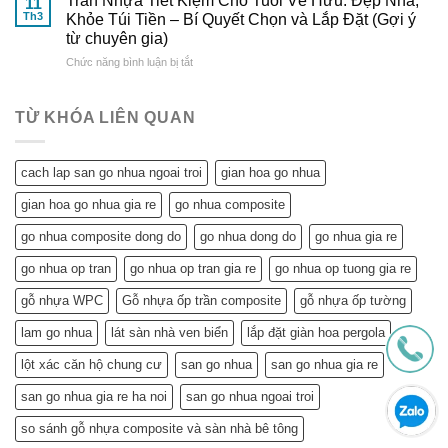
Trần Nhựa Tiết Kiệm Cho Tuổi Về Hưu: Đẹp Nhà,
11
Hưu
Ích
Hoàn
Tiết
Th3
Khỏe Túi Tiền – Bí Quyết Chọn và Lắp Đặt (Gợi ý
Tuyệt
Hảo
từ
từ chuyên gia)
Vời
&
Gỗ
ở
Chức năng bình luận bị tắt
Trần
So
Nhựa
Trần
Nhựa
Sánh
Đông
Nhựa
Mang
Chi
Đô
Tiết
Lại
Tiết
TỪ KHÓA LIÊN QUAN
Kiệm
Cho
Cho
Ngôi
Tuổi
Nhà
cach lap san go nhua ngoai troi
gian hoa go nhua
Về
Tuổi
Hưu:
Về
gian hoa go nhua gia re
go nhua composite
Đẹp
Hưu:
Nhà,
Không
go nhua composite dong do
go nhua dong do
go nhua gia re
Khỏe
Chỉ
Túi
Tiết
go nhua op tran
go nhua op tran gia re
go nhua op tuong gia re
Tiền
Kiệm
–
gỗ nhựa WPC
Gỗ nhựa ốp trần composite
gỗ nhựa ốp tường
Mà
Bí
Còn…
lam go nhua
lát sàn nhà ven biển
lắp đặt giàn hoa pergola
Quyết
An
Chọn
Tâm
lột xác căn hộ chung cư
san go nhua
san go nhua gia re
và
Sống
Lắp
Khỏe
san go nhua gia re ha noi
san go nhua ngoai troi
Đặt
(Gợi
so sánh gỗ nhựa composite và sàn nhà bê tông
ý