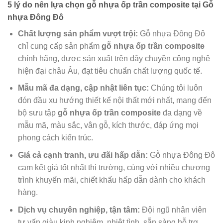
5 lý do nên lựa chọn gỗ nhựa ốp trần composite tại Gỗ
nhựa Đông Đô
Chất lượng sản phẩm vượt trội:
Gỗ nhựa Đông Đô
chỉ cung cấp sản phẩm
gỗ nhựa ốp trần composite
chính hãng, được sản xuất trên dây chuyền công nghệ
hiện đại châu Âu, đạt tiêu chuẩn chất lượng quốc tế.
Mẫu mã đa dạng, cập nhật liên tục:
Chúng tôi luôn
đón đầu xu hướng thiết kế nội thất mới nhất, mang đến
bộ sưu tập
gỗ nhựa ốp trần composite
đa dạng về
mẫu mã, màu sắc, vân gỗ, kích thước, đáp ứng mọi
phong cách kiến trúc.
Giá cả cạnh tranh, ưu đãi hấp dẫn:
Gỗ nhựa Đông Đô
cam kết giá tốt nhất thị trường, cùng với nhiều chương
trình khuyến mãi, chiết khấu hấp dẫn dành cho khách
hàng.
Dịch vụ chuyên nghiệp, tận tâm:
Đội ngũ nhân viên
tư vấn giàu kinh nghiệm, nhiệt tình, sẵn sàng hỗ trợ