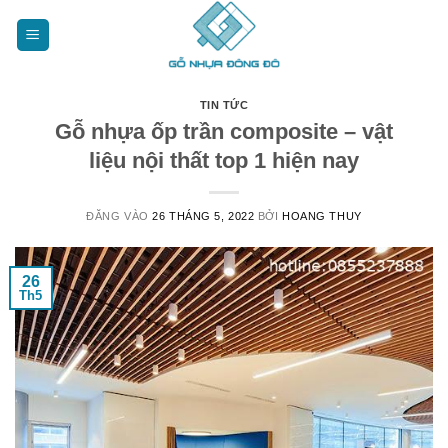
Bỏ
qua
nội
dung
TIN TỨC
Gỗ nhựa ốp trần composite – vật
liệu nội thất top 1 hiện nay
ĐĂNG VÀO
26 THÁNG 5, 2022
BỞI
HOANG THUY
26
Th5