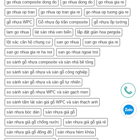
Nhà,
Không
go nhua composite dong do
go nhua dong do
go nhua gia re
Khỏe
Chỉ
Túi
Tiết
go nhua op tran
go nhua op tran gia re
go nhua op tuong gia re
Tiền
Kiệm
–
gỗ nhựa WPC
Gỗ nhựa ốp trần composite
gỗ nhựa ốp tường
Mà
Bí
Còn…
lam go nhua
lát sàn nhà ven biển
lắp đặt giàn hoa pergola
Quyết
An
Chọn
Tâm
lột xác căn hộ chung cư
san go nhua
san go nhua gia re
và
Sống
Lắp
Khỏe
san go nhua gia re ha noi
san go nhua ngoai troi
Đặt
(Gợi
so sánh gỗ nhựa composite và sàn nhà bê tông
ý
từ
so sánh sàn gỗ nhựa và sàn gỗ công nghiệp
chuyên
gia)
so sánh sàn gỗ nhựa và sàn gỗ tự nhiên
so sánh sàn gỗ nhựa WPC và sàn gạch men
so sánh tấm lát sàn giả gỗ WPC và sàn thạch anh
sàn nhựa bóc dán
sàn nhựa giả gỗ
sàn nhựa giả gỗ chống nước
sàn nhựa giả gỗ giá rẻ
sàn nhựa giả gỗ đông đô
sàn nhựa hèm khóa