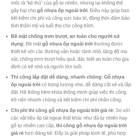
mốc là “kẻ thù” của gỗ tự nhiên, nhưng lại không thể
gây hại cho
gỗ nhựa ốp ngoài trời
. Điều này giúp bạn
tiết kiệm chi phí và công sức bảo trì, đồng thời đảm bảo
tính thẩm mỹ và tuổi thọ cho công trình.
Bề mặt chống trơn trượt, an toàn cho người sử
dụng:
Bề mặt
gỗ nhựa ốp ngoài trời
thường được
thiết kế với các đường vân hoặc rãnh nhỏ, tăng độ ma
sát, chống trơn trượt hiệu quả, đặc biệt an toàn cho gia
đình có trẻ nhỏ và người lớn tuổi.
Thi công lắp đặt dễ dàng, nhanh chóng:
Gỗ nhựa
ốp ngoài trời
có trọng lượng nhẹ, dễ dàng cắt xẻ và lắp
đặt. Hệ thống hèm khóa thông minh giúp việc thi công
trở nên nhanh chóng và tiết kiệm chi phí nhân công.
Chi phí thi công gỗ nhựa ốp ngoài trời giá rẻ:
So với
các vật liệu ốp lát ngoại thất khác như đá tự nhiên hay
gỗ tự nhiên cao cấp,
thi công gỗ nhựa ốp ngoài trời
giá rẻ
hơn đáng kể. Đây là giải pháp kinh tế, phù hợp