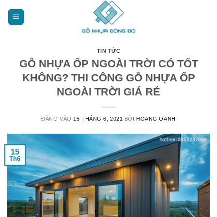
Bỏ
qua
nội
dung
TIN TỨC
GỖ NHỰA ỐP NGOÀI TRỜI CÓ TỐT
KHÔNG? THI CÔNG GỖ NHỰA ỐP
NGOÀI TRỜI GIÁ RẺ
ĐĂNG VÀO
15 THÁNG 6, 2021
BỞI
HOANG OANH
15
Th6