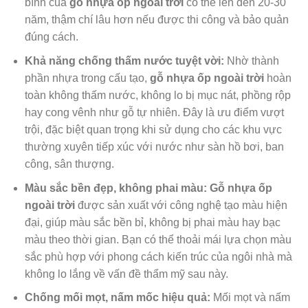
bình của
gỗ nhựa ốp ngoài trời
có thể lên đến 20-30
năm, thậm chí lâu hơn nếu được thi công và bảo quản
đúng cách.
Khả năng chống thấm nước tuyệt vời:
Nhờ thành
phần nhựa trong cấu tạo,
gỗ nhựa ốp ngoài trời
hoàn
toàn không thấm nước, không lo bị mục nát, phồng rộp
hay cong vênh như gỗ tự nhiên. Đây là ưu điểm vượt
trội, đặc biệt quan trọng khi sử dụng cho các khu vực
thường xuyên tiếp xúc với nước như sàn hồ bơi, ban
công, sân thượng.
Màu sắc bền đẹp, không phai màu:
Gỗ nhựa ốp
ngoài trời
được sản xuất với công nghệ tạo màu hiện
đại, giúp màu sắc bền bỉ, không bị phai màu hay bạc
màu theo thời gian. Bạn có thể thoải mái lựa chọn màu
sắc phù hợp với phong cách kiến trúc của ngôi nhà mà
không lo lắng về vấn đề thẩm mỹ sau này.
Chống mối mọt, nấm mốc hiệu quả:
Mối mọt và nấm