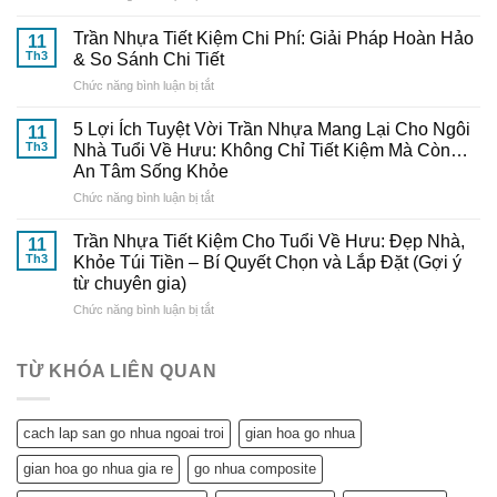
Bí
Cách
Trang
Quyết
Tự
Nhã
Trần Nhựa Tiết Kiệm Chi Phí: Giải Pháp Hoàn Hảo
Từ
11
Lắp
–
Th3
& So Sánh Chi Tiết
Chuyên
Trần
Nâng
Gia
ở
Chức năng bình luận bị tắt
Nhựa
Tầm
Đến
Trần
Tại
Thẩm
Từ
Nhựa
Nhà
5 Lợi Ích Tuyệt Vời Trần Nhựa Mang Lại Cho Ngôi
Mỹ
11
Gỗ
Tiết
Cực
Th3
Nhà Tuổi Về Hưu: Không Chỉ Tiết Kiệm Mà Còn…
Cho
Nhựa
Kiệm
Dễ
Ngôi
An Tâm Sống Khỏe
Đông
Chi
–
Nhà
Đô
ở
Chức năng bình luận bị tắt
Phí:
Hướng
Tuổi
5
Giải
Dẫn
Về
Lợi
Pháp
Trần Nhựa Tiết Kiệm Cho Tuổi Về Hưu: Đẹp Nhà,
Chi
11
Hưu
Ích
Hoàn
Tiết
Th3
Khỏe Túi Tiền – Bí Quyết Chọn và Lắp Đặt (Gợi ý
Tuyệt
Hảo
từ
từ chuyên gia)
Vời
&
Gỗ
ở
Chức năng bình luận bị tắt
Trần
So
Nhựa
Trần
Nhựa
Sánh
Đông
Nhựa
Mang
Chi
Đô
Tiết
Lại
Tiết
TỪ KHÓA LIÊN QUAN
Kiệm
Cho
Cho
Ngôi
Tuổi
Nhà
cach lap san go nhua ngoai troi
gian hoa go nhua
Về
Tuổi
Hưu:
Về
gian hoa go nhua gia re
go nhua composite
Đẹp
Hưu: