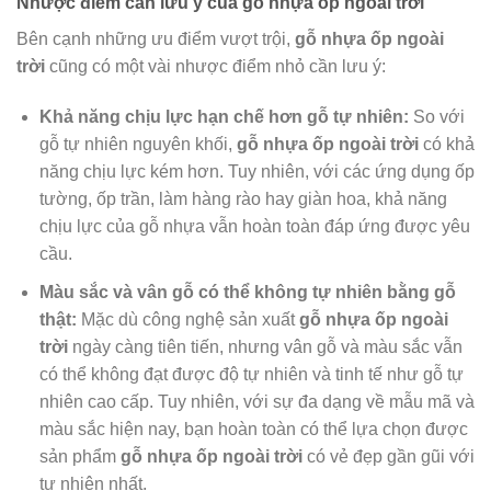
Nhược điểm cần lưu ý của gỗ nhựa ốp ngoài trời
Bên cạnh những ưu điểm vượt trội,
gỗ nhựa ốp ngoài
trời
cũng có một vài nhược điểm nhỏ cần lưu ý:
Khả năng chịu lực hạn chế hơn gỗ tự nhiên:
So với
gỗ tự nhiên nguyên khối,
gỗ nhựa ốp ngoài trời
có khả
năng chịu lực kém hơn. Tuy nhiên, với các ứng dụng ốp
tường, ốp trần, làm hàng rào hay giàn hoa, khả năng
chịu lực của gỗ nhựa vẫn hoàn toàn đáp ứng được yêu
cầu.
Màu sắc và vân gỗ có thể không tự nhiên bằng gỗ
thật:
Mặc dù công nghệ sản xuất
gỗ nhựa ốp ngoài
trời
ngày càng tiên tiến, nhưng vân gỗ và màu sắc vẫn
có thể không đạt được độ tự nhiên và tinh tế như gỗ tự
nhiên cao cấp. Tuy nhiên, với sự đa dạng về mẫu mã và
màu sắc hiện nay, bạn hoàn toàn có thể lựa chọn được
sản phẩm
gỗ nhựa ốp ngoài trời
có vẻ đẹp gần gũi với
tự nhiên nhất.