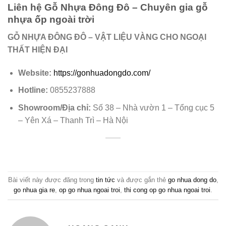
Liên hệ Gỗ Nhựa Đông Đô – Chuyên gia gỗ
nhựa ốp ngoài trời
GỖ NHỰA ĐÔNG ĐÔ – VẬT LIỆU VÀNG CHO NGOẠI
THẤT HIỆN ĐẠI
Website:
https://gonhuadongdo.com/
Hotline:
0855237888
Showroom/Địa chỉ:
Số 38 – Nhà vườn 1 – Tổng cục 5
– Yên Xá – Thanh Trì – Hà Nội
Bài viết này được đăng trong
tin tức
và được gắn thẻ
go nhua dong do
,
go nhua gia re
,
op go nhua ngoai troi
,
thi cong op go nhua ngoai troi
.