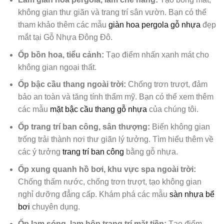
không gian thư giãn và trang trí sân vườn. Bạn có thể
tham khảo thêm các mẫu
giàn hoa pergola gỗ nhựa
đẹp
mắt tại Gỗ Nhựa Đông Đô.
Ốp bồn hoa, tiểu cảnh:
Tạo điểm nhấn xanh mát cho
không gian ngoại thất.
Ốp bậc cầu thang ngoài trời:
Chống trơn trượt, đảm
bảo an toàn và tăng tính thẩm mỹ. Bạn có thể xem thêm
các mẫu
mặt bậc cầu thang gỗ nhựa
của chúng tôi.
Ốp trang trí ban công, sân thượng:
Biến không gian
trống trải thành nơi thư giãn lý tưởng. Tìm hiểu thêm về
các ý tưởng
trang trí ban công
bằng gỗ nhựa.
Ốp xung quanh hồ bơi, khu vực spa ngoài trời:
Chống thấm nước, chống trơn trượt, tạo không gian
nghỉ dưỡng đẳng cấp. Khám phá các mẫu
sàn nhựa bể
bơi
chuyên dụng.
Ốp lam sóng, lam hộp trang trí mặt tiền:
Tạo điểm