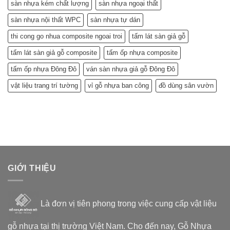
sàn nhựa kém chất lượng
sàn nhựa ngoại thất
sàn nhựa nội thất WPC
sàn nhựa tự dán
thi cong go nhua composite ngoai troi
tấm lát sàn giả gỗ
tấm lát sàn giả gỗ composite
tấm ốp nhựa composite
tấm ốp nhựa Đông Đô
ván sàn nhựa giả gỗ Đông Đô
vật liệu trang trí tường
vỉ gỗ nhựa ban công
đồ dùng sân vườn
GIỚI THIỆU
Là đơn vị tiên phong trong việc cung cấp vật liệu
gỗ nhựa tại thị trường Việt Nam. Cho đến nay, Gỗ Nhựa