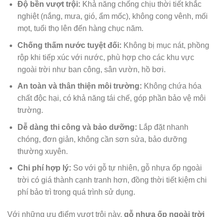
Độ bền vượt trội:
Khả năng chống chịu thời tiết khắc
nghiệt (nắng, mưa, gió, ẩm mốc), không cong vênh, mối
mọt, tuổi thọ lên đến hàng chục năm.
Chống thấm nước tuyệt đối:
Không bị mục nát, phồng
rộp khi tiếp xúc với nước, phù hợp cho các khu vực
ngoài trời như ban công, sân vườn, hồ bơi.
An toàn và thân thiện môi trường:
Không chứa hóa
chất độc hại, có khả năng tái chế, góp phần bảo vệ môi
trường.
Dễ dàng thi công và bảo dưỡng:
Lắp đặt nhanh
chóng, đơn giản, không cần sơn sửa, bảo dưỡng
thường xuyên.
Chi phí hợp lý:
So với gỗ tự nhiên, gỗ nhựa ốp ngoài
trời có giá thành cạnh tranh hơn, đồng thời tiết kiệm chi
phí bảo trì trong quá trình sử dụng.
Với những ưu điểm vượt trội này,
gỗ nhựa ốp ngoài trời