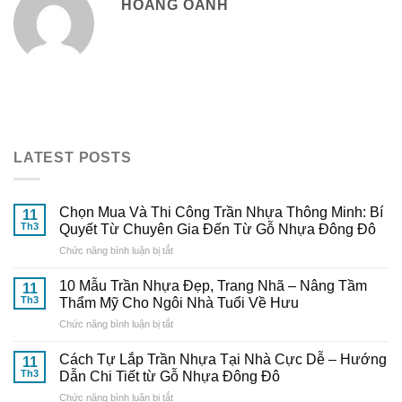
HOANG OANH
LATEST POSTS
Chọn Mua Và Thi Công Trần Nhựa Thông Minh: Bí
11
Th3
Quyết Từ Chuyên Gia Đến Từ Gỗ Nhựa Đông Đô
ở
Chức năng bình luận bị tắt
Chọn
Mua
10 Mẫu Trần Nhựa Đẹp, Trang Nhã – Nâng Tầm
11
Và
Th3
Thẩm Mỹ Cho Ngôi Nhà Tuổi Về Hưu
Thi
ở
Chức năng bình luận bị tắt
Công
10
Trần
Mẫu
Nhựa
Cách Tự Lắp Trần Nhựa Tại Nhà Cực Dễ – Hướng
11
Trần
Thông
Th3
Dẫn Chi Tiết từ Gỗ Nhựa Đông Đô
Nhựa
Minh:
ở
Chức năng bình luận bị tắt
Đẹp,