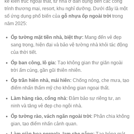
kế kiến trúc ngoại thất, từ nhà ở dân dụng đến các công
trình thương mại, resort, khu nghỉ dưỡng. Dưới đây là một
số ứng dụng phổ biến của
gỗ nhựa ốp ngoài trời
trong
năm 2025:
Ốp tường mặt tiền nhà, biệt thự:
Mang đến vẻ đẹp
sang trọng, hiện đại và bảo vệ tường nhà khỏi tác động
của thời tiết.
Ốp ban công, lô gia:
Tạo không gian thư giãn ngoài
trời ấm cúng, gần gũi thiên nhiên.
Ốp trần hiên nhà, mái hiên:
Chống nóng, che mưa, tạo
điểm nhấn thẩm mỹ cho không gian ngoại thất.
Làm hàng rào, cổng nhà:
Đảm bảo sự riêng tư, an
ninh và tăng vẻ đẹp cho ngôi nhà.
Ốp tường rào, vách ngăn ngoài trời:
Phân chia không
gian, tạo điểm nhấn cảnh quan.
Làm giàn hoa pergola, lam che nắng:
Tạo bóng mát,