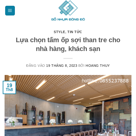
Bỏ
qua
nội
dung
STYLE
,
TIN TỨC
Lựa chọn tấm ốp sợi than tre cho
nhà hàng, khách sạn
ĐĂNG VÀO
19 THÁNG 8, 2023
BỞI
HOANG THUY
19
Th8