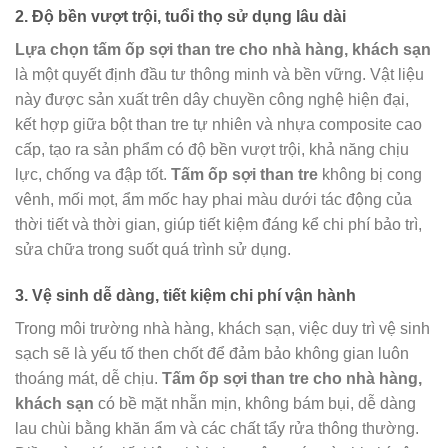
2. Độ bền vượt trội, tuổi thọ sử dụng lâu dài
Lựa chọn tấm ốp sợi than tre cho nhà hàng, khách sạn
là một quyết định đầu tư thông minh và bền vững. Vật liệu
này được sản xuất trên dây chuyền công nghệ hiện đại,
kết hợp giữa bột than tre tự nhiên và nhựa composite cao
cấp, tạo ra sản phẩm có độ bền vượt trội, khả năng chịu
lực, chống va đập tốt.
Tấm ốp sợi than tre
không bị cong
vênh, mối mọt, ẩm mốc hay phai màu dưới tác động của
thời tiết và thời gian, giúp tiết kiệm đáng kể chi phí bảo trì,
sửa chữa trong suốt quá trình sử dụng.
3. Vệ sinh dễ dàng, tiết kiệm chi phí vận hành
Trong môi trường nhà hàng, khách sạn, việc duy trì vệ sinh
sạch sẽ là yếu tố then chốt để đảm bảo không gian luôn
thoáng mát, dễ chịu.
Tấm ốp sợi than tre cho nhà hàng,
khách sạn
có bề mặt nhẵn mịn, không bám bụi, dễ dàng
lau chùi bằng khăn ẩm và các chất tẩy rửa thông thường.