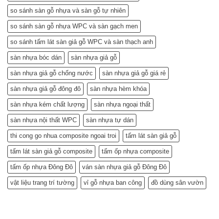
gia)
so sánh sàn gỗ nhựa và sàn gỗ tự nhiên
so sánh sàn gỗ nhựa WPC và sàn gạch men
so sánh tấm lát sàn giả gỗ WPC và sàn thạch anh
sàn nhựa bóc dán
sàn nhựa giả gỗ
sàn nhựa giả gỗ chống nước
sàn nhựa giả gỗ giá rẻ
sàn nhựa giả gỗ đông đô
sàn nhựa hèm khóa
sàn nhựa kém chất lượng
sàn nhựa ngoại thất
sàn nhựa nội thất WPC
sàn nhựa tự dán
thi cong go nhua composite ngoai troi
tấm lát sàn giả gỗ
tấm lát sàn giả gỗ composite
tấm ốp nhựa composite
tấm ốp nhựa Đông Đô
ván sàn nhựa giả gỗ Đông Đô
vật liệu trang trí tường
vỉ gỗ nhựa ban công
đồ dùng sân vườn