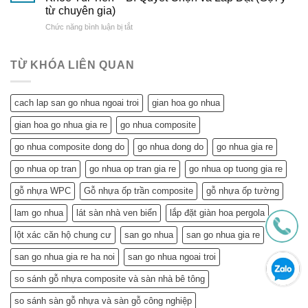
Tuyệt
Hảo
từ
từ chuyên gia)
Vời
&
Gỗ
ở
Chức năng bình luận bị tắt
Trần
So
Nhựa
Trần
Nhựa
Sánh
Đông
Nhựa
Mang
Chi
Đô
Tiết
Lại
Tiết
TỪ KHÓA LIÊN QUAN
Kiệm
Cho
Cho
Ngôi
Tuổi
Nhà
cach lap san go nhua ngoai troi
gian hoa go nhua
Về
Tuổi
Hưu:
Về
gian hoa go nhua gia re
go nhua composite
Đẹp
Hưu:
Nhà,
Không
go nhua composite dong do
go nhua dong do
go nhua gia re
Khỏe
Chỉ
Túi
Tiết
go nhua op tran
go nhua op tran gia re
go nhua op tuong gia re
Tiền
Kiệm
–
gỗ nhựa WPC
Gỗ nhựa ốp trần composite
gỗ nhựa ốp tường
Mà
Bí
Còn…
lam go nhua
lát sàn nhà ven biển
lắp đặt giàn hoa pergola
Quyết
An
Chọn
Tâm
lột xác căn hộ chung cư
san go nhua
san go nhua gia re
và
Sống
Lắp
Khỏe
san go nhua gia re ha noi
san go nhua ngoai troi
Đặt
(Gợi
so sánh gỗ nhựa composite và sàn nhà bê tông
ý
từ
so sánh sàn gỗ nhựa và sàn gỗ công nghiệp
chuyên