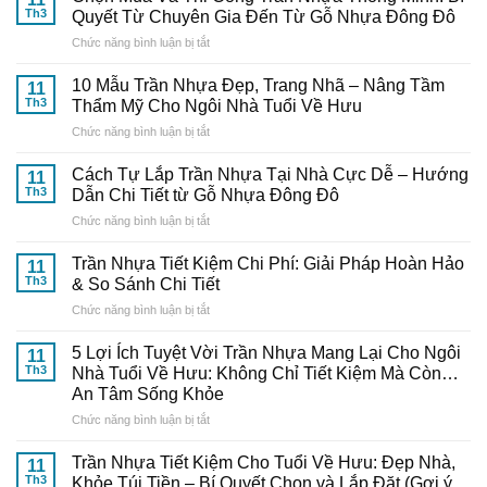
Th3
Quyết Từ Chuyên Gia Đến Từ Gỗ Nhựa Đông Đô
ở
Chức năng bình luận bị tắt
Chọn
Mua
10 Mẫu Trần Nhựa Đẹp, Trang Nhã – Nâng Tầm
11
Và
Th3
Thẩm Mỹ Cho Ngôi Nhà Tuổi Về Hưu
Thi
ở
Chức năng bình luận bị tắt
Công
10
Trần
Mẫu
Nhựa
Cách Tự Lắp Trần Nhựa Tại Nhà Cực Dễ – Hướng
11
Trần
Thông
Th3
Dẫn Chi Tiết từ Gỗ Nhựa Đông Đô
Nhựa
Minh:
ở
Chức năng bình luận bị tắt
Đẹp,
Bí
Cách
Trang
Quyết
Tự
Nhã
Trần Nhựa Tiết Kiệm Chi Phí: Giải Pháp Hoàn Hảo
Từ
11
Lắp
–
Th3
& So Sánh Chi Tiết
Chuyên
Trần
Nâng
Gia
ở
Chức năng bình luận bị tắt
Nhựa
Tầm
Đến
Trần
Tại
Thẩm
Từ
Nhựa
Nhà
5 Lợi Ích Tuyệt Vời Trần Nhựa Mang Lại Cho Ngôi
Mỹ
11
Gỗ
Tiết
Cực
Th3
Nhà Tuổi Về Hưu: Không Chỉ Tiết Kiệm Mà Còn…
Cho
Nhựa
Kiệm
Dễ
Ngôi
An Tâm Sống Khỏe
Đông
Chi
–
Nhà
Đô
ở
Chức năng bình luận bị tắt
Phí:
Hướng
Tuổi
5
Giải
Dẫn
Về
Lợi
Pháp
Trần Nhựa Tiết Kiệm Cho Tuổi Về Hưu: Đẹp Nhà,
Chi
11
Hưu
Ích
Hoàn
Tiết
Th3
Khỏe Túi Tiền – Bí Quyết Chọn và Lắp Đặt (Gợi ý