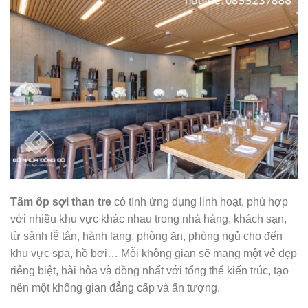
Tấm ốp sợi than tre
có tính ứng dụng linh hoạt, phù hợp
với nhiều khu vực khác nhau trong nhà hàng, khách sạn,
từ sảnh lễ tân, hành lang, phòng ăn, phòng ngủ cho đến
khu vực spa, hồ bơi… Mỗi không gian sẽ mang một vẻ đẹp
riêng biệt, hài hòa và đồng nhất với tổng thể kiến trúc, tạo
nên một không gian đẳng cấp và ấn tượng.