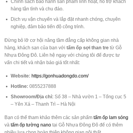
Chính sách bảo hành sản phẩm linh hoạt, hỗ trợ khách
hàng tận tình và chu đáo.
Dịch vụ vận chuyển và lắp đặt nhanh chóng, chuyên
nghiệp, đảm bảo tiến độ công trình.
Đừng bỏ lỡ cơ hội nâng tầm đẳng cấp không gian nhà
hàng, khách sạn của bạn với
tấm ốp sợi than tre
từ Gỗ
Nhựa Đông Đô. Liên hệ ngay với chúng tôi để được tư
vấn chi tiết và nhận báo giá tốt nhất:
Website:
https://gonhuadongdo.com/
Hotline:
0855237888
Showroom/Địa chỉ:
Số 38 – Nhà vườn 1 – Tổng cục 5
– Yên Xá – Thanh Trì – Hà Nội
Bạn có thể tham khảo thêm các sản phẩm
tấm ốp lam sóng
và
tấm ốp tường nano
tại Gỗ Nhựa Đông Đô để có thêm
nhiều lựa chọn hoàn thiện không gian nội thất.