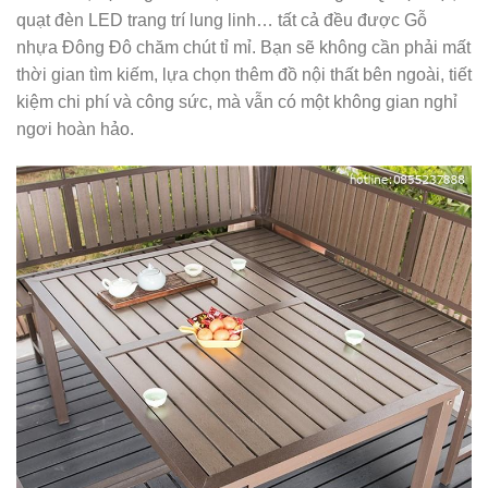
quạt đèn LED trang trí lung linh… tất cả đều được Gỗ
nhựa Đông Đô chăm chút tỉ mỉ. Bạn sẽ không cần phải mất
thời gian tìm kiếm, lựa chọn thêm đồ nội thất bên ngoài, tiết
kiệm chi phí và công sức, mà vẫn có một không gian nghỉ
ngơi hoàn hảo.