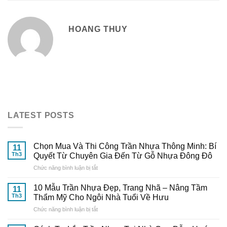
HOANG THUY
LATEST POSTS
Chọn Mua Và Thi Công Trần Nhựa Thông Minh: Bí
11
Th3
Quyết Từ Chuyên Gia Đến Từ Gỗ Nhựa Đông Đô
ở
Chức năng bình luận bị tắt
Chọn
Mua
10 Mẫu Trần Nhựa Đẹp, Trang Nhã – Nâng Tầm
11
Và
Th3
Thẩm Mỹ Cho Ngôi Nhà Tuổi Về Hưu
Thi
ở
Chức năng bình luận bị tắt
Công
10
Trần
Mẫu