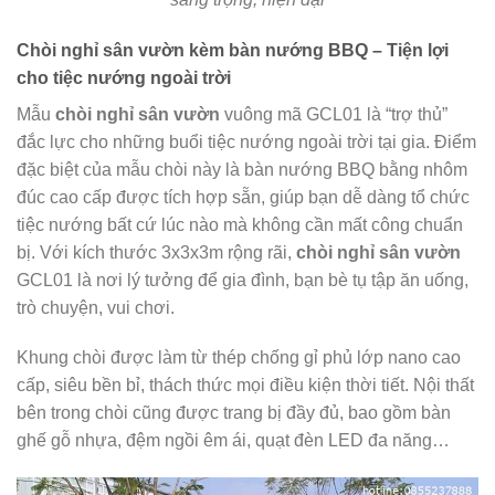
Chòi nghỉ sân vườn kèm bàn nướng BBQ – Tiện lợi
cho tiệc nướng ngoài trời
Mẫu
chòi nghỉ sân vườn
vuông mã GCL01 là “trợ thủ”
đắc lực cho những buổi tiệc nướng ngoài trời tại gia. Điểm
đặc biệt của mẫu chòi này là bàn nướng BBQ bằng nhôm
đúc cao cấp được tích hợp sẵn, giúp bạn dễ dàng tổ chức
tiệc nướng bất cứ lúc nào mà không cần mất công chuẩn
bị. Với kích thước 3x3x3m rộng rãi,
chòi nghỉ sân vườn
GCL01 là nơi lý tưởng để gia đình, bạn bè tụ tập ăn uống,
trò chuyện, vui chơi.
Khung chòi được làm từ thép chống gỉ phủ lớp nano cao
cấp, siêu bền bỉ, thách thức mọi điều kiện thời tiết. Nội thất
bên trong chòi cũng được trang bị đầy đủ, bao gồm bàn
ghế gỗ nhựa, đệm ngồi êm ái, quạt đèn LED đa năng…