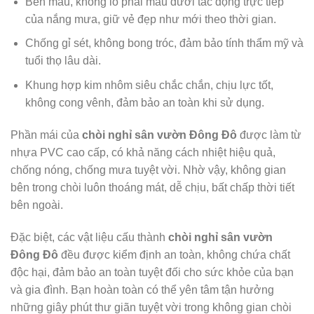
Bền màu, không lo phai màu dưới tác động trực tiếp
của nắng mưa, giữ vẻ đẹp như mới theo thời gian.
Chống gỉ sét, không bong tróc, đảm bảo tính thẩm mỹ và
tuổi thọ lâu dài.
Khung hợp kim nhôm siêu chắc chắn, chịu lực tốt,
không cong vênh, đảm bảo an toàn khi sử dụng.
Phần mái của
chòi nghỉ sân vườn Đông Đô
được làm từ
nhựa PVC cao cấp, có khả năng cách nhiệt hiệu quả,
chống nóng, chống mưa tuyệt vời. Nhờ vậy, không gian
bên trong chòi luôn thoáng mát, dễ chịu, bất chấp thời tiết
bên ngoài.
Đặc biệt, các vật liệu cấu thành
chòi nghỉ sân vườn
Đông Đô
đều được kiểm định an toàn, không chứa chất
độc hại, đảm bảo an toàn tuyệt đối cho sức khỏe của bạn
và gia đình. Bạn hoàn toàn có thể yên tâm tận hưởng
những giây phút thư giãn tuyệt vời trong không gian chòi