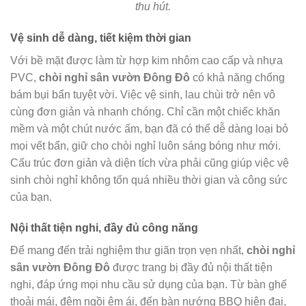
thu hút.
Vệ sinh dễ dàng, tiết kiệm thời gian
Với bề mặt được làm từ hợp kim nhôm cao cấp và nhựa
PVC,
chòi nghỉ sân vườn Đông Đô
có khả năng chống
bám bụi bẩn tuyệt vời. Việc vệ sinh, lau chùi trở nên vô
cùng đơn giản và nhanh chóng. Chỉ cần một chiếc khăn
mềm và một chút nước ấm, bạn đã có thể dễ dàng loại bỏ
mọi vết bẩn, giữ cho chòi nghỉ luôn sáng bóng như mới.
Cấu trúc đơn giản và diện tích vừa phải cũng giúp việc vệ
sinh chòi nghỉ không tốn quá nhiều thời gian và công sức
của bạn.
Nội thất tiện nghi, đầy đủ công năng
Để mang đến trải nghiệm thư giãn trọn vẹn nhất,
chòi nghỉ
sân vườn Đông Đô
được trang bị đầy đủ nội thất tiện
nghi, đáp ứng mọi nhu cầu sử dụng của bạn. Từ bàn ghế
thoải mái, đệm ngồi êm ái, đến bàn nướng BBQ hiện đại,