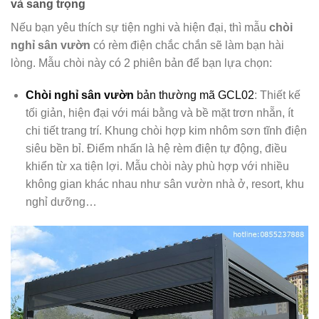
và sang trọng
Nếu bạn yêu thích sự tiện nghi và hiện đại, thì mẫu
chòi
nghỉ sân vườn
có rèm điện chắc chắn sẽ làm bạn hài
lòng. Mẫu chòi này có 2 phiên bản để bạn lựa chọn:
Chòi nghỉ sân vườn
bản thường mã GCL02
: Thiết kế
tối giản, hiện đại với mái bằng và bề mặt trơn nhẵn, ít
chi tiết trang trí. Khung chòi hợp kim nhôm sơn tĩnh điện
siêu bền bỉ. Điểm nhấn là hệ rèm điện tự động, điều
khiển từ xa tiện lợi. Mẫu chòi này phù hợp với nhiều
không gian khác nhau như sân vườn nhà ở, resort, khu
nghỉ dưỡng…