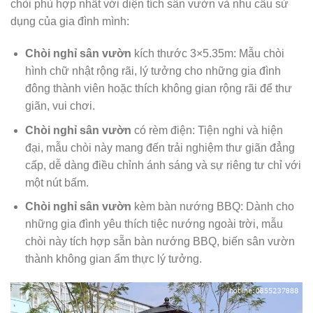
chòi phù hợp nhất với diện tích sân vườn và nhu cầu sử
dụng của gia đình mình:
Chòi nghỉ sân vườn
kích thước 3×5.35m: Mẫu chòi
hình chữ nhật rộng rãi, lý tưởng cho những gia đình
đông thành viên hoặc thích không gian rộng rãi để thư
giãn, vui chơi.
Chòi nghỉ sân vườn
có rèm điện: Tiện nghi và hiện
đại, mẫu chòi này mang đến trải nghiệm thư giãn đẳng
cấp, dễ dàng điều chỉnh ánh sáng và sự riêng tư chỉ với
một nút bấm.
Chòi nghỉ sân vườn
kèm bàn nướng BBQ: Dành cho
những gia đình yêu thích tiệc nướng ngoài trời, mẫu
chòi này tích hợp sẵn bàn nướng BBQ, biến sân vườn
thành không gian ẩm thực lý tưởng.