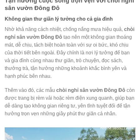
Tận hưởng cuộc sống trọn vẹn với chòi nghỉ
sân vườn Đông Đô
Không gian thư giãn lý tưởng cho cả gia đình
Nhờ khả năng cách nhiệt, chống nắng mưa hiệu quả,
chòi
nghỉ sân vườn Đông Đô
tạo nên một không gian thoáng
mát, dễ chịu, tách biệt hoàn toàn với sự oi bức, khó chịu
của thời tiết bên ngoài. Đây chính là nơi lý tưởng để bạn
và gia đình cùng nhau thư giãn, trò chuyện, đọc sách,
thưởng trà, tận hưởng những khoảnh khắc bình yên và
hạnh phúc bên nhau.
Thêm vào đó, các mẫu
chòi nghỉ sân vườn Đông Đô
còn
được trang bị rèm vải hoặc rèm điện xung quanh, giúp bạn
dễ dàng tạo không gian riêng tư, yên tĩnh tuyệt đối để tận
hưởng trọn vẹn những giây phút thư giãn cá nhân.