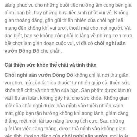
sàng phục vụ cho những buổi tiệc nướng ấm cúng bên gia
đình, bạn bè, hay những bữa tiệc sinh nhật vui vẻ. Không
gian thoáng đãng, gần gũi thiên nhiên của chòi nghỉ sẽ
mang đến không khí vui tươi, thoải mái cho mọi người. Và
đặc biệt, bạn sẽ không còn phải lo lắng về những cơn mưa
bất chợt làm gián đoạn cuộc vui, vì đã có
chòi nghỉ sân
vườn Đông Đô
che chắn.
Cải thiện sức khỏe thể chất và tinh thần
Chòi nghỉ sân vườn Đông Đô
không chỉ là nơi thư giãn,
vui chơi, mà còn là “liều thuốc” tự nhiên giúp cải thiện sức
khỏe thể chất và tinh thần của bạn. Sản phẩm được làm từ
vật liệu an toàn, không gây hại cho sức khỏe. Không gian
mở của chòi nghỉ được hòa mình vào thiên nhiên xanh
mát, giúp bạn tận hưởng không khí trong lành, giảm căng
thẳng, mệt mỏi, tái tạo năng lượng tích cực. Sau những
giờ làm việc căng thẳng, được thả mình vào không gian
yên tĩnh, thoáng đãng của
chòi nghỉ sân vườn
, mọi lo âu,