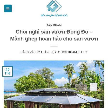
Bỏ
qua
nội
dung
SẢN PHẨM
Chòi nghỉ sân vườn Đông Đô –
Mảnh ghép hoàn hảo cho sân vườn
ĐĂNG VÀO
22 THÁNG 6, 2023
BỞI
HOANG THUY
22
Th6