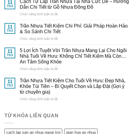
Nhựa
Cách Tự Lắp Trần Nhựa Tại Nhà Cực Dễ – Hướng
11
Trần
Thông
Th3
Dẫn Chi Tiết từ Gỗ Nhựa Đông Đô
Nhựa
Minh:
ở
Chức năng bình luận bị tắt
Đẹp,
Bí
Cách
Trang
Quyết
Tự
Nhã
Trần Nhựa Tiết Kiệm Chi Phí: Giải Pháp Hoàn Hảo
Từ
11
Lắp
–
Th3
& So Sánh Chi Tiết
Chuyên
Trần
Nâng
Gia
ở
Chức năng bình luận bị tắt
Nhựa
Tầm
Đến
Trần
Tại
Thẩm
Từ
Nhựa
Nhà
5 Lợi Ích Tuyệt Vời Trần Nhựa Mang Lại Cho Ngôi
Mỹ
11
Gỗ
Tiết
Cực
Th3
Nhà Tuổi Về Hưu: Không Chỉ Tiết Kiệm Mà Còn…
Cho
Nhựa
Kiệm
Dễ
Ngôi
An Tâm Sống Khỏe
Đông
Chi
–
Nhà
Đô
ở
Chức năng bình luận bị tắt
Phí:
Hướng
Tuổi
5
Giải
Dẫn
Về
Lợi
Pháp
Trần Nhựa Tiết Kiệm Cho Tuổi Về Hưu: Đẹp Nhà,
Chi
11
Hưu
Ích
Hoàn
Tiết
Th3
Khỏe Túi Tiền – Bí Quyết Chọn và Lắp Đặt (Gợi ý
Tuyệt
Hảo
từ
từ chuyên gia)
Vời
&
Gỗ
ở
Chức năng bình luận bị tắt
Trần
So
Nhựa
Trần
Nhựa
Sánh
Đông
Nhựa
Mang
Chi
Đô
Tiết
Lại
Tiết
TỪ KHÓA LIÊN QUAN
Kiệm
Cho
Cho
Ngôi
Tuổi
Nhà
cach lap san go nhua ngoai troi
gian hoa go nhua