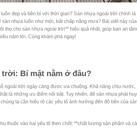
uôn đẹp và bền bỉ với thời gian? Sàn nhựa ngoài trời chính là
ể sàn nhựa luôn như mới, bất chấp nắng mưa? Bài viết này của
i thọ cho sàn nhựa ngoài trời** hiệu quả nhất, giúp bạn an tâm
hiều năm tới. Cùng khám phá ngay!
 trời: Bí mật nằm ở đâu?
ỗ ngoài trời ngày càng được ưa chuộng. Khả năng chịu nước,
hật là những ưu điểm nổi bật. Tuy nhiên, để sàn nhựa phát huy 
, chúng ta cần hiểu rõ các yếu tố ảnh hưởng đến độ bền của sả
phụ thuộc vào hai yếu tố then chốt: **chất lượng sản phẩm và c