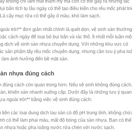
ày không chỉ làm mất thẩm mỹ mà còn có thể gây ra những tác
i bẩn tích tụ lâu ngày có thể tạo điều kiện cho rêu mốc phát tri
 Lá cây mục rữa có thể gây ố màu, khó làm sạch.
goài trời** đơn giản nhất chính là quét dọn, vệ sinh sàn thường
c cách ngày để loại bỏ bụi bẩn và rác thô. Ít nhất mỗi tuần mộ
ng dịch vệ sinh sàn nhựa chuyên dụng. Với những khu vực có
các sản phẩm tẩy rêu mốc chuyên dụng, nhưng cần lưu ý pha lo
h làm ảnh hưởng đến bề mặt sàn.
 sàn nhựa đúng cách
nh đúng cách còn quan trọng hơn. Nếu vệ sinh không đúng cách
 sàn, khiến sàn nhanh xuống cấp. Dưới đây là những lưu ý quan
hựa ngoài trời** bằng việc vệ sinh đúng cách:
tiên các loại dung dịch lau sàn có độ pH trung tính, không chứ
ạnh có thể làm phai màu, mất độ bóng của sàn nhựa. Bạn có thể
àn nhựa hoặc pha loãng nước rửa chén với nước sạch.