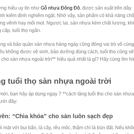
ơng hiệu uy tín như
Gỗ nhựa Đông Đô
, được sản xuất trên dây
trình kiểm định nghiêm ngặt. Nhờ vậy, sản phẩm có khả năng ch
, cong vênh hay mối mọt. Ngược lại, sàn nhựa kém chất lượng, k
cấp, tuổi thọ ngắn.
ụng và bảo quản sàn nhựa hàng ngày cũng đóng vai trò vô cùng
nếu không được vệ sinh, bảo dưỡng đúng cách, tuổi thọ cũng sẽ
ọ cho sàn nhựa ngoài trời** hiệu quả nhất là gì? Hãy cùng tìm hi
g tuổi thọ sàn nhựa ngoài trời
mới, bạn hãy áp dụng ngay 7 **cách tăng tuổi thọ cho sàn nhựa
dưới đây:
yên: “Chìa khóa” cho sàn luôn sạch đẹp
 mặt với bụi bẩn, lá cây, rêu mốc, thậm chí là bùn đất. Nếu kh