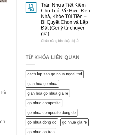
Đông
&
Lợi
Trần Nhựa Tiết Kiệm
11
Đô
So
Ích
Th3
Cho Tuổi Về Hưu: Đẹp
Sánh
Tuyệt
Nhà, Khỏe Túi Tiền –
Chi
Vời
Bí Quyết Chọn và Lắp
Tiết
Trần
Đặt (Gợi ý từ chuyên
Nhựa
gia)
Mang
Lại
ở
Chức năng bình luận bị tắt
Cho
Trần
Ngôi
Nhựa
Nhà
Tiết
TỪ KHÓA LIÊN QUAN
Tuổi
Kiệm
Về
Cho
Hưu:
Tuổi
cach lap san go nhua ngoai troi
Không
Về
Chỉ
Hưu:
gian hoa go nhua
Tiết
Đẹp
Kiệm
Nhà,
tối
gian hoa go nhua gia re
Mà
Khỏe
n
Còn…
Túi
go nhua composite
An
Tiền
Tâm
–
go nhua composite dong do
Sống
Bí
Khỏe
ách
go nhua dong do
go nhua gia re
Quyết
Chọn
go nhua op tran
và