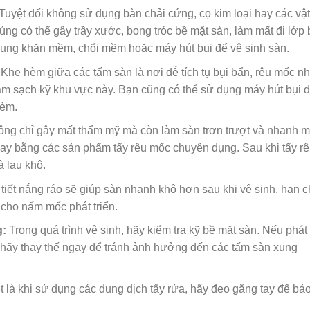
Tuyệt đối không sử dụng bàn chải cứng, cọ kim loại hay các vật
ng có thể gây trầy xước, bong tróc bề mặt sàn, làm mất đi lớp
dụng khăn mềm, chổi mềm hoặc máy hút bụi để vệ sinh sàn.
Khe hèm giữa các tấm sàn là nơi dễ tích tụ bụi bẩn, rêu mốc nh
m sạch kỹ khu vực này. Bạn cũng có thể sử dụng máy hút bụi 
hèm.
ng chỉ gây mất thẩm mỹ mà còn làm sàn trơn trượt và nhanh 
ngay bằng các sản phẩm tẩy rêu mốc chuyên dụng. Sau khi tẩy r
 lau khô.
tiết nắng ráo sẽ giúp sàn nhanh khô hơn sau khi vệ sinh, hạn 
n cho nấm mốc phát triển.
g:
Trong quá trình vệ sinh, hãy kiểm tra kỹ bề mặt sàn. Nếu phát
, hãy thay thế ngay để tránh ảnh hưởng đến các tấm sàn xung
.
t là khi sử dụng các dung dịch tẩy rửa, hãy đeo găng tay để bả