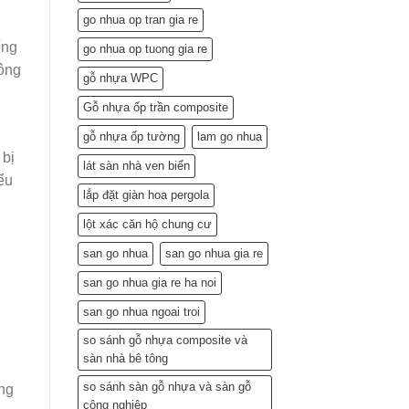
Lắp
go nhua op tran gia re
Đặt
(Gợi
ống
go nhua op tuong gia re
ý
hông
từ
gỗ nhựa WPC
chuyên
gia)
Gỗ nhựa ốp trần composite
gỗ nhựa ốp tường
lam go nhua
 bị
lát sàn nhà ven biển
ểu
lắp đặt giàn hoa pergola
lột xác căn hộ chung cư
san go nhua
san go nhua gia re
san go nhua gia re ha noi
san go nhua ngoai troi
so sánh gỗ nhựa composite và
sàn nhà bê tông
so sánh sàn gỗ nhựa và sàn gỗ
ông
công nghiệp