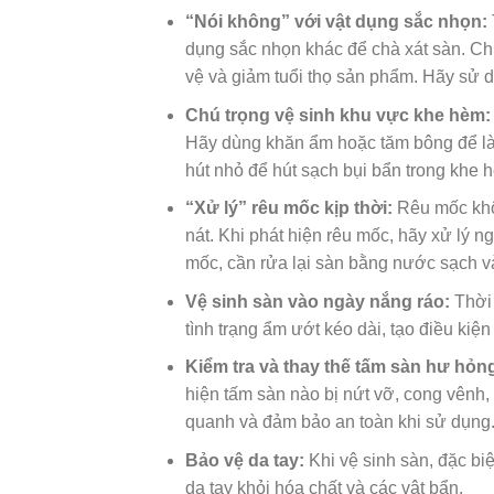
“Nói không” với vật dụng sắc nhọn:
dụng sắc nhọn khác để chà xát sàn. Chú
vệ và giảm tuổi thọ sản phẩm. Hãy sử 
Chú trọng vệ sinh khu vực khe hèm:
Hãy dùng khăn ẩm hoặc tăm bông để là
hút nhỏ để hút sạch bụi bẩn trong khe 
“Xử lý” rêu mốc kịp thời:
Rêu mốc khô
nát. Khi phát hiện rêu mốc, hãy xử lý 
mốc, cần rửa lại sàn bằng nước sạch và
Vệ sinh sàn vào ngày nắng ráo:
Thời 
tình trạng ẩm ướt kéo dài, tạo điều kiệ
Kiểm tra và thay thế tấm sàn hư hỏn
hiện tấm sàn nào bị nứt vỡ, cong vênh
quanh và đảm bảo an toàn khi sử dụng
Bảo vệ da tay:
Khi vệ sinh sàn, đặc biệ
da tay khỏi hóa chất và các vật bẩn.