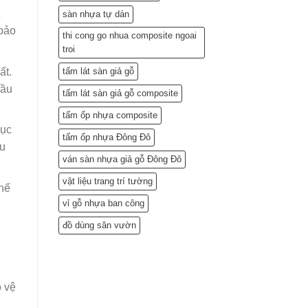
sàn nhựa tự dán
 bảo
thi cong go nhua composite ngoai
troi
ất.
tấm lát sàn giả gỗ
đầu
tấm lát sàn giả gỗ composite
tấm ốp nhựa composite
mục
tấm ốp nhựa Đông Đô
êu
ván sàn nhựa giả gỗ Đông Đô
vật liệu trang trí tường
chế
vỉ gỗ nhựa ban công
đồ dùng sân vườn
o vệ