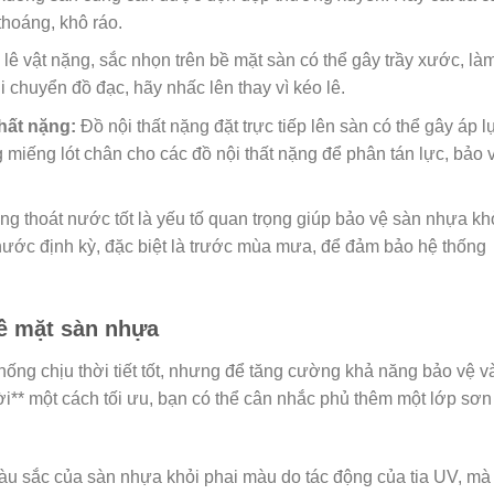
thoáng, khô ráo.
lê vật nặng, sắc nhọn trên bề mặt sàn có thể gây trầy xước, là
i chuyển đồ đạc, hãy nhấc lên thay vì kéo lê.
hất nặng:
Đồ nội thất nặng đặt trực tiếp lên sàn có thể gây áp l
 miếng lót chân cho các đồ nội thất nặng để phân tán lực, bảo 
g thoát nước tốt là yếu tố quan trọng giúp bảo vệ sàn nhựa kh
nước định kỳ, đặc biệt là trước mùa mưa, để đảm bảo hệ thống
bề mặt sàn nhựa
ống chịu thời tiết tốt, nhưng để tăng cường khả năng bảo vệ v
rời** một cách tối ưu, bạn có thể cân nhắc phủ thêm một lớp sơn
àu sắc của sàn nhựa khỏi phai màu do tác động của tia UV, mà