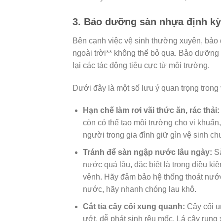
3. Bảo dưỡng sàn nhựa định kỳ
Bên cạnh việc vệ sinh thường xuyên, bảo 
ngoài trời** không thể bỏ qua. Bảo dưỡng 
lại các tác động tiêu cực từ môi trường.
Dưới đây là một số lưu ý quan trọng trong
Hạn chế làm rơi vãi thức ăn, rác thải:
còn có thể tạo môi trường cho vi khuẩn
người trong gia đình giữ gìn vệ sinh chu
Tránh để sàn ngập nước lâu ngày:
Sà
nước quá lâu, đặc biệt là trong điều kiệ
vênh. Hãy đảm bảo hệ thống thoát nước
nước, hãy nhanh chóng lau khô.
Cắt tỉa cây cối xung quanh:
Cây cối u
ướt, dễ phát sinh rêu mốc. Lá cây rụn