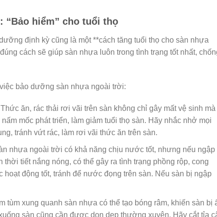
: “Bảo hiểm” cho tuổi thọ
dưỡng định kỳ cũng là một **cách tăng tuổi thọ cho sàn nhựa
đúng cách sẽ giúp sàn nhựa luôn trong tình trạng tốt nhất, chốn
 việc bảo dưỡng sàn nhựa ngoài trời:
Thức ăn, rác thải rơi vãi trên sàn không chỉ gây mất vệ sinh mà
, nấm mốc phát triển, làm giảm tuổi thọ sàn. Hãy nhắc nhở mọi
ng, tránh vứt rác, làm rơi vãi thức ăn trên sàn.
n nhựa ngoài trời có khả năng chịu nước tốt, nhưng nếu ngập
n thời tiết nắng nóng, có thể gây ra tình trạng phồng rộp, cong
 hoạt động tốt, tránh để nước đọng trên sàn. Nếu sàn bị ngập
m tùm xung quanh sàn nhựa có thể tạo bóng râm, khiến sàn bị
g xuống sàn cũng cần được dọn dẹp thường xuyên. Hãy cắt tỉa c