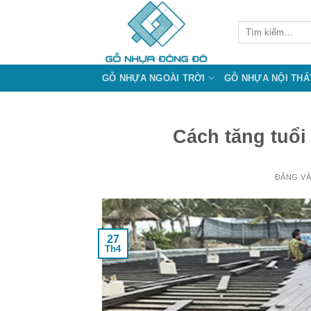
Bỏ
qua
Tìm
kiếm:
nội
dung
GỖ NHỰA NGOÀI TRỜI
GỖ NHỰA NỘI THẤ
Cách tăng tuổi
ĐĂNG V
27
Th4