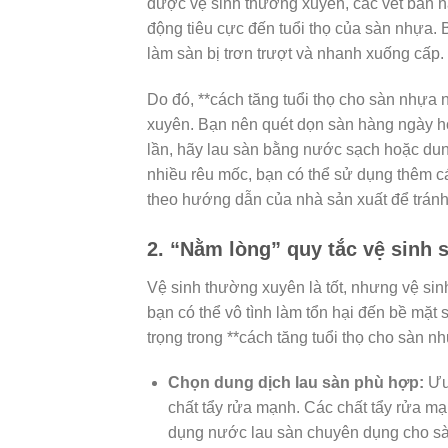
được vệ sinh thường xuyên, các vết bẩn n
động tiêu cực đến tuổi thọ của sàn nhựa. Bụ
làm sàn bị trơn trượt và nhanh xuống cấp.
Do đó, **cách tăng tuổi thọ cho sàn nhựa n
xuyên. Bạn nên quét dọn sàn hàng ngày hoặ
lần, hãy lau sàn bằng nước sạch hoặc du
nhiều rêu mốc, bạn có thể sử dụng thêm 
theo hướng dẫn của nhà sản xuất để trán
2. “Nằm lòng” quy tắc vệ sinh
Vệ sinh thường xuyên là tốt, nhưng vệ si
bạn có thể vô tình làm tổn hại đến bề mặt
trọng trong **cách tăng tuổi thọ cho sàn n
Chọn dung dịch lau sàn phù hợp:
Ưu 
chất tẩy rửa mạnh. Các chất tẩy rửa m
dụng nước lau sàn chuyên dụng cho s