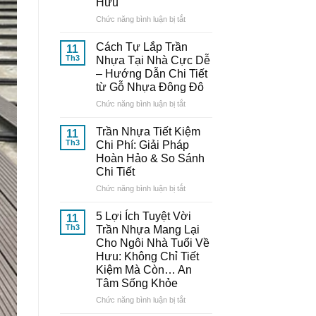
Hưu
Nhựa
Thông
ở
Chức năng bình luận bị tắt
Minh:
10
Bí
Mẫu
Cách Tự Lắp Trần
11
Quyết
Trần
Th3
Nhựa Tại Nhà Cực Dễ
Từ
Nhựa
– Hướng Dẫn Chi Tiết
Chuyên
Đẹp,
từ Gỗ Nhựa Đông Đô
Gia
Trang
Đến
Nhã
ở
Chức năng bình luận bị tắt
Từ
–
Cách
Gỗ
Nâng
Tự
Trần Nhựa Tiết Kiệm
11
Nhựa
Tầm
Lắp
Th3
Chi Phí: Giải Pháp
Đông
Thẩm
Trần
Hoàn Hảo & So Sánh
Đô
Mỹ
Nhựa
Chi Tiết
Cho
Tại
Ngôi
Nhà
ở
Chức năng bình luận bị tắt
Nhà
Cực
Trần
Tuổi
Dễ
Nhựa
5 Lợi Ích Tuyệt Vời
11
Về
–
Tiết
Th3
Trần Nhựa Mang Lại
Hưu
Hướng
Kiệm
Cho Ngôi Nhà Tuổi Về
Dẫn
Chi
Hưu: Không Chỉ Tiết
Chi
Phí:
Kiệm Mà Còn… An
Tiết
Giải
Tâm Sống Khỏe
từ
Pháp
Gỗ
Hoàn
ở
Chức năng bình luận bị tắt
Nhựa
Hảo
5