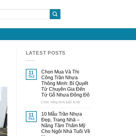
LATEST POSTS
Chọn Mua Và Thi
11
Th3
Công Trần Nhựa
Thông Minh: Bí Quyết
Từ Chuyên Gia Đến
Từ Gỗ Nhựa Đông Đô
ở
Chức năng bình luận bị tắt
Chọn
Mua
10 Mẫu Trần Nhựa
11
Và
Th3
Đẹp, Trang Nhã –
Thi
Nâng Tầm Thẩm Mỹ
Công
Cho Ngôi Nhà Tuổi Về
Trần