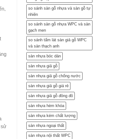
so sánh sàn gỗ nhựa và sàn gỗ tự
ển,
nhiên
so sánh sàn gỗ nhựa WPC và sàn
gạch men
t
so sánh tấm lát sàn giả gỗ WPC
và sàn thạch anh
ãng
sàn nhựa bóc dán
sàn nhựa giả gỗ
sàn nhựa giả gỗ chống nước
sàn nhựa giả gỗ giá rẻ
,
sàn nhựa giả gỗ đông đô
sàn nhựa hèm khóa
sàn nhựa kém chất lượng
a
sàn nhựa ngoại thất
 sử
sàn nhựa nội thất WPC