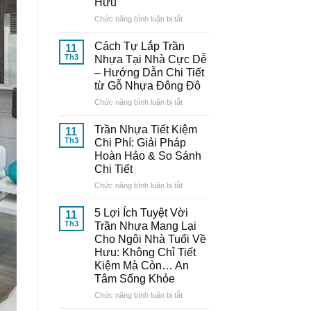
Hưu
Nhựa
Thông
ở
Chức năng bình luận bị tắt
Minh:
10
Bí
Mẫu
Cách Tự Lắp Trần
11
Quyết
Trần
Th3
Nhựa Tại Nhà Cực Dễ
Từ
Nhựa
– Hướng Dẫn Chi Tiết
Chuyên
Đẹp,
từ Gỗ Nhựa Đông Đô
Gia
Trang
Đến
Nhã
ở
Chức năng bình luận bị tắt
Từ
–
Cách
Gỗ
Nâng
Tự
Trần Nhựa Tiết Kiệm
11
Nhựa
Tầm
Lắp
Th3
Chi Phí: Giải Pháp
Đông
Thẩm
Trần
Hoàn Hảo & So Sánh
Đô
Mỹ
Nhựa
Chi Tiết
Cho
Tại
Ngôi
Nhà
ở
Chức năng bình luận bị tắt
Nhà
Cực
Trần
Tuổi
Dễ
Nhựa
5 Lợi Ích Tuyệt Vời
11
Về
–
Tiết
Th3
Trần Nhựa Mang Lại
Hưu
Hướng
Kiệm
Cho Ngôi Nhà Tuổi Về
Dẫn
Chi
Hưu: Không Chỉ Tiết
Chi
Phí:
Kiệm Mà Còn… An
Tiết
Giải
Tâm Sống Khỏe
từ
Pháp
Gỗ
Hoàn
ở
Chức năng bình luận bị tắt
Nhựa
Hảo
5