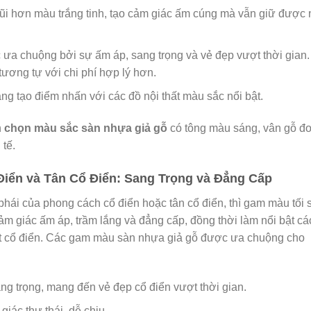
i hơn màu trắng tinh, tạo cảm giác ấm cúng mà vẫn giữ được 
ưa chuộng bởi sự ấm áp, sang trọng và vẻ đẹp vượt thời gian.
ương tự với chi phí hợp lý hơn.
àng tạo điểm nhấn với các đồ nội thất màu sắc nổi bật.
n
chọn màu sắc sàn nhựa giả gỗ
có tông màu sáng, vân gỗ đ
 tế.
iển và Tân Cổ Điển: Sang Trọng và Đẳng Cấp
phái của phong cách cổ điển hoặc tân cổ điển, thì gam màu tối 
m giác ấm áp, trầm lắng và đẳng cấp, đồng thời làm nổi bật cá
i thất cổ điển. Các gam màu sàn nhựa giả gỗ được ưa chuộng cho
g trọng, mang đến vẻ đẹp cổ điển vượt thời gian.
iác thư thái, dễ chịu.