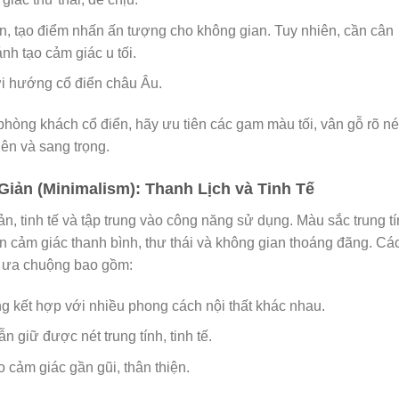
n, tạo điểm nhấn ấn tượng cho không gian. Tuy nhiên, cần cân
nh tạo cảm giác u tối.
i hướng cổ điển châu Âu.
hòng khách cổ điển, hãy ưu tiên các gam màu tối, vân gỗ rõ né
ên và sang trọng.
iản (Minimalism): Thanh Lịch và Tinh Tế
, tinh tế và tập trung vào công năng sử dụng. Màu sắc trung t
n cảm giác thanh bình, thư thái và không gian thoáng đãng. Cá
c ưa chuộng bao gồm:
ng kết hợp với nhiều phong cách nội thất khác nhau.
giữ được nét trung tính, tinh tế.
cảm giác gần gũi, thân thiện.