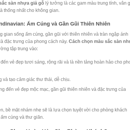
sắc sàn nhựa giả gỗ
lý tưởng là các gam màu trung tính, vân 
và thống nhất cho không gian.
ndinavian: Ấm Cúng và Gần Gũi Thiên Nhiên
gian sống ấm cúng, gần gũi với thiên nhiên và tràn ngập ánh
là đặc trưng của phong cách này.
Cách chọn màu sắc sàn nh
ờng tập trung vào:
 đến vẻ đẹp tươi sáng, rộng rãi và là nền tảng hoàn hảo cho ph
và tạo cảm giác thư thái, dễ chịu.
g đến vẻ đẹp mộc mạc, gần gũi thiên nhiên và đặc trưng của
n, bề mặt nhám nhẹ sẽ là lựa chọn tuyệt vời cho phòng khách
 ấm cúng và thư giãn.