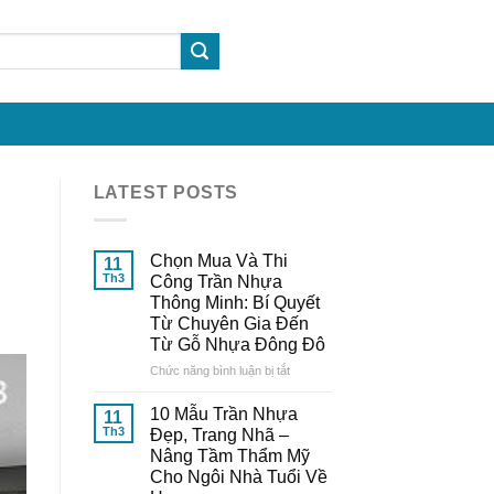
LATEST POSTS
Chọn Mua Và Thi
11
Th3
Công Trần Nhựa
Thông Minh: Bí Quyết
Từ Chuyên Gia Đến
Từ Gỗ Nhựa Đông Đô
ở
Chức năng bình luận bị tắt
Chọn
Mua
10 Mẫu Trần Nhựa
11
Và
Th3
Đẹp, Trang Nhã –
Thi
Nâng Tầm Thẩm Mỹ
Công
Cho Ngôi Nhà Tuổi Về
Trần