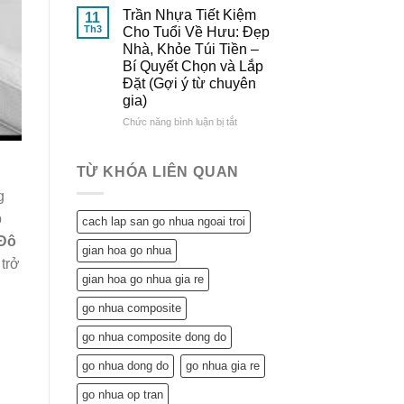
Đông
&
Lợi
Trần Nhựa Tiết Kiệm
11
Đô
So
Ích
Th3
Cho Tuổi Về Hưu: Đẹp
Sánh
Tuyệt
Nhà, Khỏe Túi Tiền –
Chi
Vời
Bí Quyết Chọn và Lắp
Tiết
Trần
Đặt (Gợi ý từ chuyên
Nhựa
gia)
Mang
Lại
ở
Chức năng bình luận bị tắt
Cho
Trần
Ngôi
Nhựa
Nhà
Tiết
TỪ KHÓA LIÊN QUAN
Tuổi
Kiệm
Về
g
Cho
Hưu:
Tuổi
p
cach lap san go nhua ngoai troi
Không
Về
Chỉ
Đô
Hưu:
gian hoa go nhua
Tiết
Đẹp
 trở
Kiệm
Nhà,
gian hoa go nhua gia re
Mà
Khỏe
Còn…
Túi
go nhua composite
An
Tiền
Tâm
–
go nhua composite dong do
Sống
Bí
Khỏe
go nhua dong do
go nhua gia re
Quyết
Chọn
go nhua op tran
và