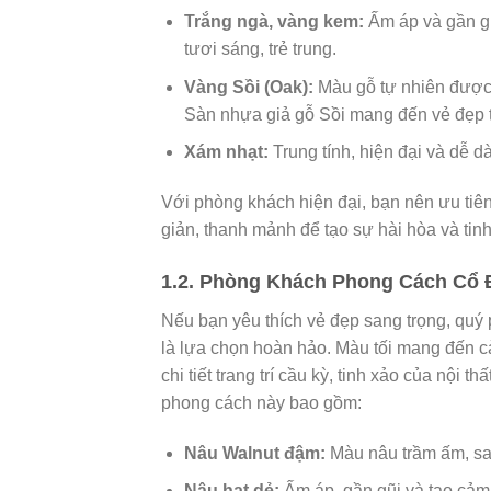
Trắng ngà, vàng kem:
Ấm áp và gần gũ
tươi sáng, trẻ trung.
Vàng Sồi (Oak):
Màu gỗ tự nhiên được 
Sàn nhựa giả gỗ Sồi mang đến vẻ đẹp t
Xám nhạt:
Trung tính, hiện đại và dễ d
Với phòng khách hiện đại, bạn nên ưu tiê
giản, thanh mảnh để tạo sự hài hòa và tinh
1.2. Phòng Khách Phong Cách Cổ Đ
Nếu bạn yêu thích vẻ đẹp sang trọng, quý 
là lựa chọn hoàn hảo. Màu tối mang đến cả
chi tiết trang trí cầu kỳ, tinh xảo của nộ
phong cách này bao gồm:
Nâu Walnut đậm:
Màu nâu trầm ấm, san
Nâu hạt dẻ:
Ấm áp, gần gũi và tạo cảm g