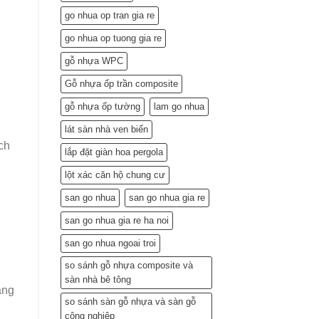
Lắp
go nhua op tran gia re
Đặt
(Gợi
go nhua op tuong gia re
ý
từ
gỗ nhựa WPC
chuyên
gia)
Gỗ nhựa ốp trần composite
gỗ nhựa ốp tường
lam go nhua
lát sàn nhà ven biển
ch
lắp đặt giàn hoa pergola
lột xác căn hộ chung cư
san go nhua
san go nhua gia re
san go nhua gia re ha noi
san go nhua ngoai troi
so sánh gỗ nhựa composite và
sàn nhà bê tông
àng
so sánh sàn gỗ nhựa và sàn gỗ
công nghiệp