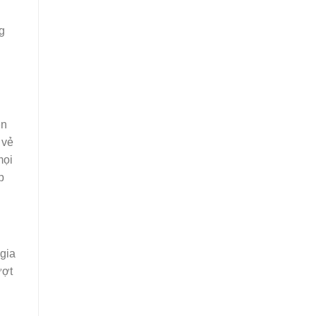
g
ện
 vẻ
mọi
p
 gia
ượt