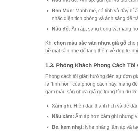
Đen Mun:
Mạnh mẽ, cá tính và đầy bí ẩ
nhắc diện tích phòng và ánh sáng để trá
Nâu đỏ:
Ấm áp, sang trọng và mang hơ
Khi
chọn màu sắc sàn nhựa giả gỗ
cho p
bề mặt sần nhẹ để tăng thêm vẻ đẹp tự nhi
1.3. Phòng Khách Phong Cách Tối G
Phong cách tối giản hướng đến sự đơn giản
là “linh hồn” của phong cách này, mang đế
gam màu sàn nhựa giả gỗ trung tính đượ
Xám ghi:
Hiện đại, thanh lịch và dễ dà
Nâu xám:
Ấm áp hơn xám ghi nhưng vẫn 
Be, kem nhạt:
Nhẹ nhàng, ấm áp và tạo 