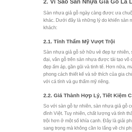
2. Vì Sao Sàn Nhựa Giả Gỗ Là
Sàn nhựa giả gỗ ngày càng được ưa chuộng
khác. Dưới đây là những lý do khiến sàn nh
khách:
2.1. Tính Thẩm Mỹ Vượt Trội
Sàn nhựa giả gỗ sở hữu vẻ đẹp tự nhiên, 
đại, vân gỗ trên sàn nhựa được tái tạo v
đẹp ấm áp, gần gũi và tinh tế. Hơn nữa, 
phong cách thiết kế và sở thích của gia c
với cá tính và gu thẩm mỹ riêng.
2.2. Giá Thành Hợp Lý, Tiết Kiệm C
So với sàn gỗ tự nhiên, sàn nhựa giả gỗ có
đình Việt. Tuy nhiên, chất lượng và tính
trội hơn ở một số khía cạnh. Đây là giải 
sang trọng mà không cần lo lắng về chi phí