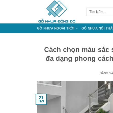
Bỏ
qua
Tìm
kiếm:
nội
dung
GỖ NHỰA NGOÀI TRỜI
GỖ NHỰA NỘI THẤ
Cách chọn màu sắc 
đa dạng phong cách
ĐĂNG V
21
Th9