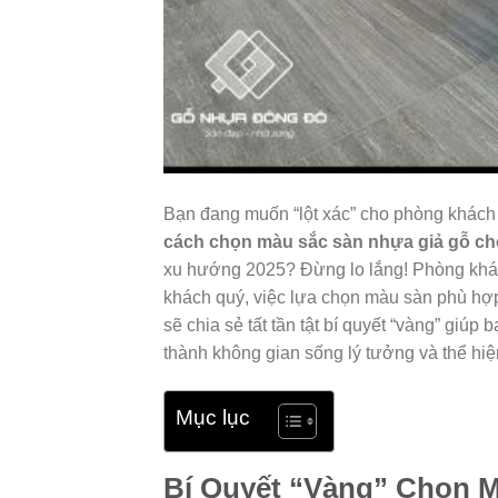
Bạn đang muốn “lột xác” cho phòng khách
cách chọn màu sắc sàn nhựa giả gỗ c
xu hướng 2025? Đừng lo lắng! Phòng khách 
khách quý, việc lựa chọn màu sàn phù hợp 
sẽ chia sẻ tất tần tật bí quyết “vàng” giú
thành không gian sống lý tưởng và thể hiệ
Mục lục
Bí Quyết “Vàng” Chọn 