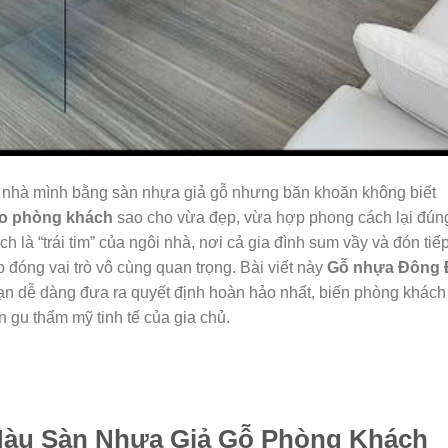
 nhà mình bằng sàn nhựa giả gỗ nhưng băn khoăn không biết
ho phòng khách
sao cho vừa đẹp, vừa hợp phong cách lại đún
là “trái tim” của ngôi nhà, nơi cả gia đình sum vầy và đón tiế
đóng vai trò vô cùng quan trọng. Bài viết này
Gỗ nhựa Đông 
p bạn dễ dàng đưa ra quyết định hoàn hảo nhất, biến phòng khách
n gu thẩm mỹ tinh tế của gia chủ.
Màu Sàn Nhựa Giả Gỗ Phòng Khách