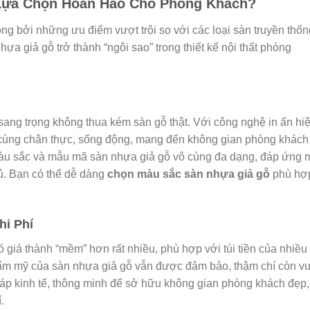
 Lựa Chọn Hoàn Hảo Cho Phòng Khách?
 bởi những ưu điểm vượt trội so với các loại sàn truyền thốn
ựa giả gỗ trở thành “ngôi sao” trong thiết kế nội thất phòng
sang trọng không thua kém sàn gỗ thật. Với công nghệ in ấn hi
ô cùng chân thực, sống động, mang đến không gian phòng khách
màu sắc và mẫu mã sàn nhựa giả gỗ vô cùng đa dạng, đáp ứng 
hủ. Bạn có thể dễ dàng
chọn màu sắc sàn nhựa giả gỗ
phù hợ
hi Phí
 giá thành “mềm” hơn rất nhiều, phù hợp với túi tiền của nhiều
 thẩm mỹ của sàn nhựa giả gỗ vẫn được đảm bảo, thậm chí còn v
pháp kinh tế, thông minh để sở hữu không gian phòng khách đẹp,
.