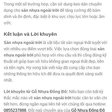
Trong một số trường hợp, cần sử dụng keo dán chuyên
dụng cho
sàn nhựa ngoài trời
để tăng cường độ bám
dính và ổn định, đặc biệt ở khu vực chịu lực lớn hoặc ẩm
ướt.
Kết luận và Lời khuyên
Sàn nhựa ngoài trời
là vật liệu lát sàn ngoại thất tuyệt vời
với nhiều ưu điểm vượt trội. Việc lựa chọn đúng loại
sàn
nhựa ngoài trời
phù hợp với nhu cầu và thi công đúng kỹ
thuật sẽ giúp bạn sở hữu không gian ngoại thất đẹp, bền
và tiện nghi. Hy vọng bài viết này đã cung cấp cho bạn
những thông tin hữu ích để đưa ra quyết định sáng suốt
nhất.
Lời khuyên từ Gỗ Nhựa Đông Đô:
Nếu bạn còn bất kỳ
thắc mắc nào về
sàn nhựa ngoài trời
hoặc cần tư vấn chi
tiết hơn, đừng ngần ngại liên hệ với chúng tôi qua hotline:
0855237888
. Đội ngũ chuyên gia của
Gỗ Nhựa Đông Đô