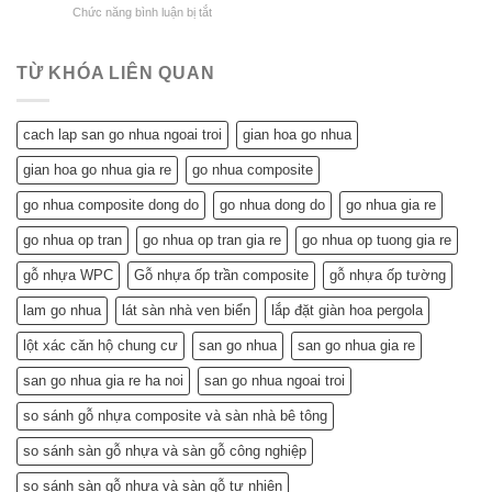
ở
Chức năng bình luận bị tắt
Trần
So
Nhựa
Trần
Nhựa
Sánh
Đông
Nhựa
Mang
Chi
Đô
Tiết
Lại
Tiết
TỪ KHÓA LIÊN QUAN
Kiệm
Cho
Cho
Ngôi
Tuổi
Nhà
cach lap san go nhua ngoai troi
gian hoa go nhua
Về
Tuổi
Hưu:
Về
gian hoa go nhua gia re
go nhua composite
Đẹp
Hưu:
Nhà,
Không
go nhua composite dong do
go nhua dong do
go nhua gia re
Khỏe
Chỉ
Túi
Tiết
go nhua op tran
go nhua op tran gia re
go nhua op tuong gia re
Tiền
Kiệm
–
gỗ nhựa WPC
Gỗ nhựa ốp trần composite
gỗ nhựa ốp tường
Mà
Bí
Còn…
lam go nhua
lát sàn nhà ven biển
lắp đặt giàn hoa pergola
Quyết
An
Chọn
Tâm
lột xác căn hộ chung cư
san go nhua
san go nhua gia re
và
Sống
Lắp
Khỏe
san go nhua gia re ha noi
san go nhua ngoai troi
Đặt
(Gợi
so sánh gỗ nhựa composite và sàn nhà bê tông
ý
từ
so sánh sàn gỗ nhựa và sàn gỗ công nghiệp
chuyên
gia)
so sánh sàn gỗ nhựa và sàn gỗ tự nhiên