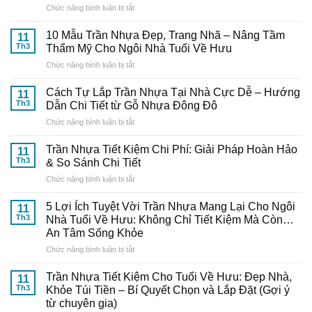
ở
Chức năng bình luận bị tắt
Chọn
Mua
10 Mẫu Trần Nhựa Đẹp, Trang Nhã – Nâng Tầm
11
Và
Th3
Thẩm Mỹ Cho Ngôi Nhà Tuổi Về Hưu
Thi
ở
Chức năng bình luận bị tắt
Công
10
Trần
Mẫu
Nhựa
Cách Tự Lắp Trần Nhựa Tại Nhà Cực Dễ – Hướng
11
Trần
Thông
Th3
Dẫn Chi Tiết từ Gỗ Nhựa Đông Đô
Nhựa
Minh:
ở
Chức năng bình luận bị tắt
Đẹp,
Bí
Cách
Trang
Quyết
Tự
Nhã
Trần Nhựa Tiết Kiệm Chi Phí: Giải Pháp Hoàn Hảo
Từ
11
Lắp
–
Th3
& So Sánh Chi Tiết
Chuyên
Trần
Nâng
Gia
ở
Chức năng bình luận bị tắt
Nhựa
Tầm
Đến
Trần
Tại
Thẩm
Từ
Nhựa
Nhà
5 Lợi Ích Tuyệt Vời Trần Nhựa Mang Lại Cho Ngôi
Mỹ
11
Gỗ
Tiết
Cực
Th3
Nhà Tuổi Về Hưu: Không Chỉ Tiết Kiệm Mà Còn…
Cho
Nhựa
Kiệm
Dễ
Ngôi
An Tâm Sống Khỏe
Đông
Chi
–
Nhà
Đô
ở
Chức năng bình luận bị tắt
Phí:
Hướng
Tuổi
5
Giải
Dẫn
Về
Lợi
Pháp
Trần Nhựa Tiết Kiệm Cho Tuổi Về Hưu: Đẹp Nhà,
Chi
11
Hưu
Ích
Hoàn
Tiết
Th3
Khỏe Túi Tiền – Bí Quyết Chọn và Lắp Đặt (Gợi ý
Tuyệt
Hảo
từ
từ chuyên gia)
Vời
&
Gỗ