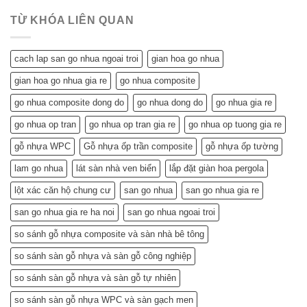
Nhựa
Mang
Chi
Đô
Tiết
Lại
Tiết
TỪ KHÓA LIÊN QUAN
Kiệm
Cho
Cho
Ngôi
Tuổi
Nhà
cach lap san go nhua ngoai troi
gian hoa go nhua
Về
Tuổi
Hưu:
Về
gian hoa go nhua gia re
go nhua composite
Đẹp
Hưu:
Nhà,
Không
go nhua composite dong do
go nhua dong do
go nhua gia re
Khỏe
Chỉ
Túi
Tiết
go nhua op tran
go nhua op tran gia re
go nhua op tuong gia re
Tiền
Kiệm
–
gỗ nhựa WPC
Gỗ nhựa ốp trần composite
gỗ nhựa ốp tường
Mà
Bí
Còn…
lam go nhua
lát sàn nhà ven biển
lắp đặt giàn hoa pergola
Quyết
An
Chọn
Tâm
lột xác căn hộ chung cư
san go nhua
san go nhua gia re
và
Sống
Lắp
Khỏe
san go nhua gia re ha noi
san go nhua ngoai troi
Đặt
(Gợi
so sánh gỗ nhựa composite và sàn nhà bê tông
ý
từ
so sánh sàn gỗ nhựa và sàn gỗ công nghiệp
chuyên
gia)
so sánh sàn gỗ nhựa và sàn gỗ tự nhiên
so sánh sàn gỗ nhựa WPC và sàn gạch men