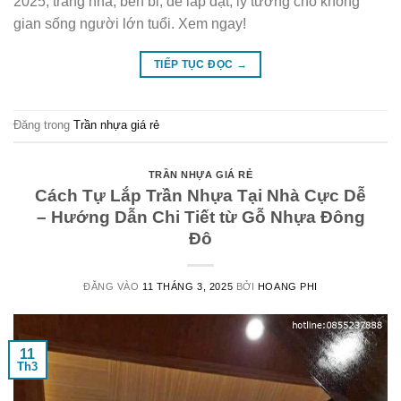
2025, trang nhã, bền bỉ, dễ lắp đặt, lý tưởng cho không
gian sống người lớn tuổi. Xem ngay!
TIẾP TỤC ĐỌC
→
Đăng trong
Trần nhựa giá rẻ
TRẦN NHỰA GIÁ RẺ
Cách Tự Lắp Trần Nhựa Tại Nhà Cực Dễ
– Hướng Dẫn Chi Tiết từ Gỗ Nhựa Đông
Đô
ĐĂNG VÀO
11 THÁNG 3, 2025
BỞI
HOANG PHI
11
Th3