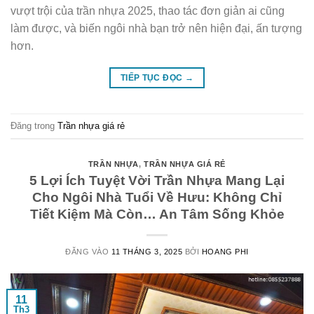
vượt trội của trần nhựa 2025, thao tác đơn giản ai cũng
làm được, và biến ngôi nhà bạn trở nên hiện đại, ấn tượng
hơn.
TIẾP TỤC ĐỌC
→
Đăng trong
Trần nhựa giá rẻ
TRẦN NHỰA
,
TRẦN NHỰA GIÁ RẺ
5 Lợi Ích Tuyệt Vời Trần Nhựa Mang Lại
Cho Ngôi Nhà Tuổi Về Hưu: Không Chỉ
Tiết Kiệm Mà Còn… An Tâm Sống Khỏe
ĐĂNG VÀO
11 THÁNG 3, 2025
BỞI
HOANG PHI
11
Th3