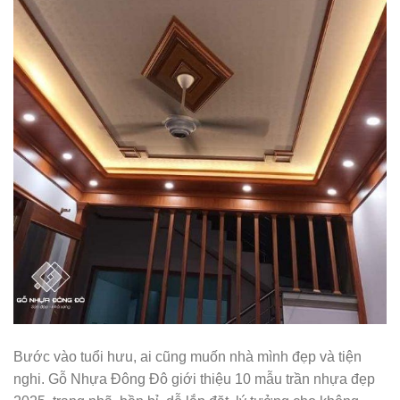
Bước vào tuổi hưu, ai cũng muốn nhà mình đẹp và tiện
nghi. Gỗ Nhựa Đông Đô giới thiệu 10 mẫu trần nhựa đẹp