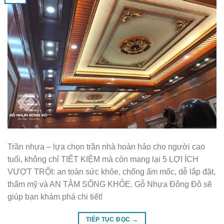
Trần nhựa – lựa chọn trần nhà hoàn hảo cho người cao
tuổi, không chỉ TIẾT KIỆM mà còn mang lại 5 LỢI ÍCH
VƯỢT TRỘI: an toàn sức khỏe, chống ẩm mốc, dễ lắp đặt,
thẩm mỹ và AN TÂM SỐNG KHỎE. Gỗ Nhựa Đông Đô sẽ
giúp bạn khám phá chi tiết!
TIẾP TỤC ĐỌC
→