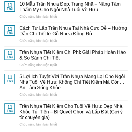
Mua
10 Mẫu Trần Nhựa Đẹp, Trang Nhã – Nâng Tầm
11
Và
Th3
Thẩm Mỹ Cho Ngôi Nhà Tuổi Về Hưu
Thi
ở
Chức năng bình luận bị tắt
Công
10
Trần
Mẫu
Nhựa
Cách Tự Lắp Trần Nhựa Tại Nhà Cực Dễ – Hướng
11
Trần
Thông
Th3
Dẫn Chi Tiết từ Gỗ Nhựa Đông Đô
Nhựa
Minh:
ở
Chức năng bình luận bị tắt
Đẹp,
Bí
Cách
Trang
Quyết
Tự
Nhã
Trần Nhựa Tiết Kiệm Chi Phí: Giải Pháp Hoàn Hảo
Từ
11
Lắp
–
Th3
& So Sánh Chi Tiết
Chuyên
Trần
Nâng
Gia
ở
Chức năng bình luận bị tắt
Nhựa
Tầm
Đến
Trần
Tại
Thẩm
Từ
Nhựa
Nhà
5 Lợi Ích Tuyệt Vời Trần Nhựa Mang Lại Cho Ngôi
Mỹ
11
Gỗ
Tiết
Cực
Th3
Nhà Tuổi Về Hưu: Không Chỉ Tiết Kiệm Mà Còn…
Cho
Nhựa
Kiệm
Dễ
Ngôi
An Tâm Sống Khỏe
Đông
Chi
–
Nhà
Đô
ở
Chức năng bình luận bị tắt
Phí:
Hướng
Tuổi
5
Giải
Dẫn
Về
Lợi
Pháp
Trần Nhựa Tiết Kiệm Cho Tuổi Về Hưu: Đẹp Nhà,
Chi
11
Hưu
Ích
Hoàn
Tiết
Th3
Khỏe Túi Tiền – Bí Quyết Chọn và Lắp Đặt (Gợi ý
Tuyệt
Hảo
từ
từ chuyên gia)
Vời
&
Gỗ
ở
Chức năng bình luận bị tắt
Trần
So
Nhựa
Trần
Nhựa
Sánh
Đông