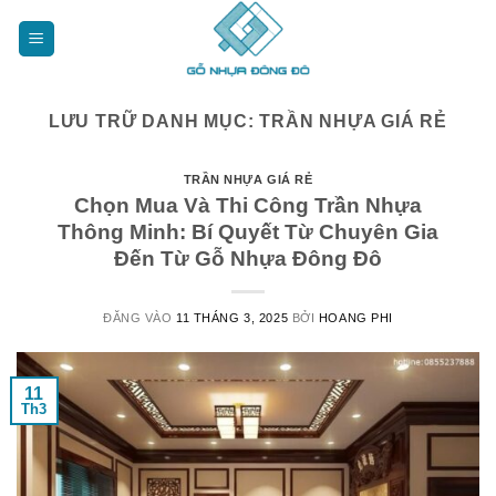
Bỏ
qua
nội
dung
LƯU TRỮ DANH MỤC:
TRẦN NHỰA GIÁ RẺ
TRẦN NHỰA GIÁ RẺ
Chọn Mua Và Thi Công Trần Nhựa
Thông Minh: Bí Quyết Từ Chuyên Gia
Đến Từ Gỗ Nhựa Đông Đô
ĐĂNG VÀO
11 THÁNG 3, 2025
BỞI
HOANG PHI
11
Th3