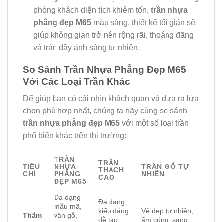
phòng khách diện tích khiêm tốn,
trần nhựa
phẳng đẹp M65
màu sáng, thiết kế tối giản sẽ
giúp không gian trở nên rộng rãi, thoáng đãng
và tràn đầy ánh sáng tự nhiên.
So Sánh Trần Nhựa Phẳng Đẹp M65
Với Các Loại Trần Khác
Để giúp bạn có cái nhìn khách quan và đưa ra lựa
chọn phù hợp nhất, chúng ta hãy cùng so sánh
trần nhựa phẳng đẹp M65
với một số loại trần
phổ biến khác trên thị trường:
TRẦN
TRẦN
TIÊU
NHỰA
TRẦN GỖ TỰ
THẠCH
CHÍ
PHẲNG
NHIÊN
CAO
ĐẸP M65
Đa dạng
Đa dạng
mẫu mã,
kiểu dáng,
Vẻ đẹp tự nhiên,
Thẩm
vân gỗ,
dễ tạo
ấm cúng, sang