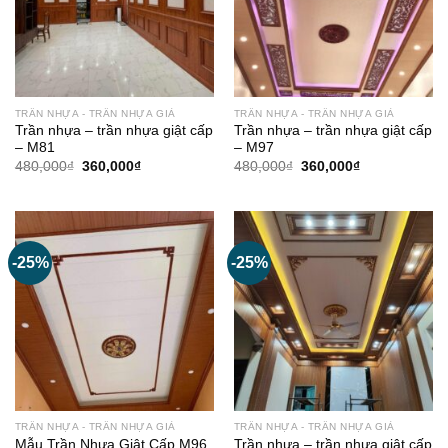
TRẦN NHỰA - TRẦN NHỰA GIẢ
TRẦN NHỰA - TRẦN NHỰA GIẢ
Trần nhựa – trần nhựa giật cấp
Trần nhựa – trần nhựa giật cấp
– M81
– M97
Giá
Giá
Giá
Giá
480,000
₫
360,000
₫
480,000
₫
360,000
₫
gốc
hiện
gốc
hiện
là:
tại
là:
tại
480,000₫.
là:
480,000₫.
là:
360,000₫.
360,000₫.
-25%
-25%
TRẦN NHỰA - TRẦN NHỰA GIẢ
TRẦN NHỰA - TRẦN NHỰA GIẢ
Mẫu Trần Nhựa Giật Cấp M96
Trần nhựa – trần nhựa giật cấp