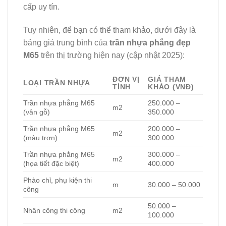
cấp uy tín.
Tuy nhiên, để bạn có thể tham khảo, dưới đây là
bảng giá trung bình của
trần nhựa phẳng đẹp
M65
trên thị trường hiện nay (cập nhật 2025):
ĐƠN VỊ
GIÁ THAM
LOẠI TRẦN NHỰA
TÍNH
KHẢO (VNĐ)
Trần nhựa phẳng M65
250.000 –
m2
(vân gỗ)
350.000
Trần nhựa phẳng M65
200.000 –
m2
(màu trơn)
300.000
Trần nhựa phẳng M65
300.000 –
m2
(họa tiết đặc biệt)
400.000
Phào chỉ, phụ kiện thi
m
30.000 – 50.000
công
50.000 –
Nhân công thi công
m2
100.000