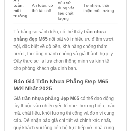
An
nếu sử
toàn,
An toàn, có
Tự nhiên, thân
dụng vật
môi
thể tái chế
thiện môi trường
liệu chất
trường
lượng
Từ bảng so sánh trên, có thể thấy
trần nhựa
phẳng đẹp M65
nổi bật với nhiều ưu điểm vượt
trội, đặc biệt về độ bền, khả năng chống thấm
nước, thi công nhanh chóng và giá thành hợp lý.
Đây thực sự là lựa chọn thông minh và kinh tế
cho phòng khách gia đình bạn.
Báo Giá Trần Nhựa Phẳng Đẹp M65
Mới Nhất 2025
Giá
trần nhựa phẳng đẹp M65
có thể dao động
tùy thuộc vào nhiều yếu tố như thương hiệu, mẫu
mã, chất liệu, khối lượng thi công và đơn vị cung
cấp. Để nhận báo giá chi tiết và chính xác nhất,
quý khách vui lòng liên hệ trực tiếp với nhà cung