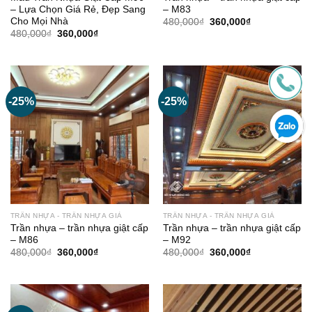
– Lựa Chọn Giá Rẻ, Đẹp Sang
– M83
Cho Mọi Nhà
Giá
Giá
480,000
₫
360,000
₫
gốc
hiện
Giá
Giá
480,000
₫
360,000
₫
là:
tại
gốc
hiện
480,000₫.
là:
là:
tại
360,000₫.
480,000₫.
là:
360,000₫.
-25%
-25%
TRẦN NHỰA - TRẦN NHỰA GIẢ
TRẦN NHỰA - TRẦN NHỰA GIẢ
Trần nhựa – trần nhựa giật cấp
Trần nhựa – trần nhựa giật cấp
– M86
– M92
Giá
Giá
Giá
Giá
480,000
₫
360,000
₫
480,000
₫
360,000
₫
gốc
hiện
gốc
hiện
là:
tại
là:
tại
480,000₫.
là:
480,000₫.
là:
360,000₫.
360,000₫.