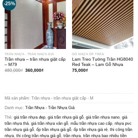
-25%
TRẦN NHỰA - TRẦN NHỰA GIẢ
GỖ NHỰA ỐP TRẦN
Trần nhựa – trần nhựa giật cấp
Lam Treo Tường Trần HG8040
– M79
Red Teak – Lam Gỗ Nhựa
Giá
Giá
480,000
₫
360,000
₫
75,000
₫
gốc
hiện
là:
tại
480,000₫.
là:
360,000₫.
Mã sản phẩm:
Trần nhựa - trần nhựa giật cấp - M
Danh mục:
Trần Nhựa - Trần Nhựa Giả
Thẻ:
giá trần nhựa đẹp
,
giá trần nhựa giả gỗ
,
giá trần nhựa nano
,
giá
trần nhựa thả
,
giá trần nhựa vân gỗ
,
mẫu trần nhựa cao cấp
,
nhựa pvc
trần nhựa giả gỗ
,
ốp trần nhựa giả gỗ
,
ốp trần nhựa giá rẻ
,
thi công trần
nhựa
,
thi công trần nhựa giả gỗ
,
trần nhựa
,
trần nhựa bao nhiêu tiền