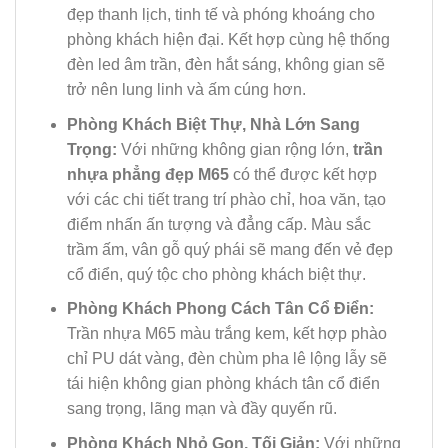
đẹp thanh lịch, tinh tế và phóng khoáng cho
phòng khách hiện đại. Kết hợp cùng hệ thống
đèn led âm trần, đèn hắt sáng, không gian sẽ
trở nên lung linh và ấm cúng hơn.
Phòng Khách Biệt Thự, Nhà Lớn Sang
Trọng:
Với những không gian rộng lớn,
trần
nhựa phẳng đẹp M65
có thể được kết hợp
với các chi tiết trang trí phào chỉ, hoa văn, tạo
điểm nhấn ấn tượng và đẳng cấp. Màu sắc
trầm ấm, vân gỗ quý phái sẽ mang đến vẻ đẹp
cổ điển, quý tộc cho phòng khách biệt thự.
Phòng Khách Phong Cách Tân Cổ Điển:
Trần nhựa M65 màu trắng kem, kết hợp phào
chỉ PU dát vàng, đèn chùm pha lê lộng lẫy sẽ
tái hiện không gian phòng khách tân cổ điển
sang trọng, lãng mạn và đầy quyến rũ.
Phòng Khách Nhỏ Gọn, Tối Giản:
Với những