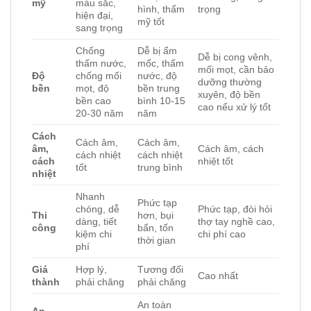
mỹ
màu sắc,
hình, thẩm
trọng
hiện đại,
mỹ tốt
sang trọng
Chống
Dễ bị ẩm
Dễ bị cong vênh,
thấm nước,
mốc, thấm
mối mọt, cần bảo
Độ
chống mối
nước, độ
dưỡng thường
bền
mọt, độ
bền trung
xuyên, độ bền
bền cao
bình 10-15
cao nếu xử lý tốt
20-30 năm
năm
Cách
Cách âm,
Cách âm,
âm,
Cách âm, cách
cách nhiệt
cách nhiệt
cách
nhiệt tốt
tốt
trung bình
nhiệt
Nhanh
Phức tạp
chóng, dễ
Phức tạp, đòi hỏi
Thi
hơn, bụi
dàng, tiết
thợ tay nghề cao,
công
bẩn, tốn
kiệm chi
chi phí cao
thời gian
phí
Giá
Hợp lý,
Tương đối
Cao nhất
thành
phải chăng
phải chăng
An toàn