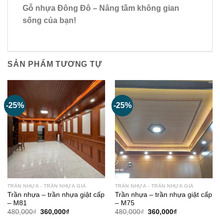
Gỗ nhựa Đông Đô – Nâng tầm không gian
sống của bạn!
SẢN PHẨM TƯƠNG TỰ
-25%
-25%
TRẦN NHỰA - TRẦN NHỰA GIẢ
TRẦN NHỰA - TRẦN NHỰA GIẢ
Trần nhựa – trần nhựa giật cấp
Trần nhựa – trần nhựa giật cấp
– M81
– M75
Giá
Giá
Giá
Giá
480,000
₫
360,000
₫
480,000
₫
360,000
₫
gốc
hiện
gốc
hiện