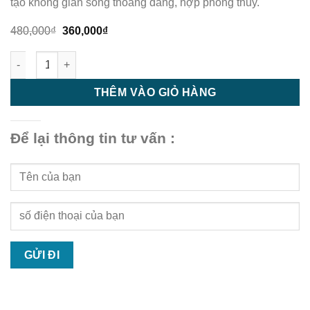
tạo không gian sống thoáng đãng, hợp phong thủy.
Giá
Giá
480,000
₫
360,000
₫
gốc
hiện
là:
tại
Trần nhựa - trần nhựa giật cấp - M56 số lượng
480,000₫.
là:
360,000₫.
THÊM VÀO GIỎ HÀNG
Để lại thông tin tư vấn :