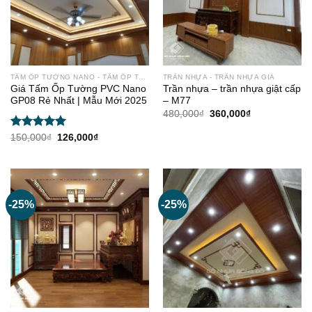
TẤM ỐP TƯỜNG NANO - TẤM ỐP TRẦN
TRẦN NHỰA - TRẦN NHỰA GIẢ
Giá Tấm Ốp Tường PVC Nano
Trần nhựa – trần nhựa giật cấp
GP08 Rẻ Nhất | Mẫu Mới 2025
– M77
Giá
Giá
480,000
₫
360,000
₫
gốc
hiện
là:
tại
Được xếp
Giá
Giá
150,000
₫
126,000
₫
480,000₫.
là:
gốc
hiện
hạng
5.00
360,000₫.
là:
tại
5 sao
150,000₫.
là:
126,000₫.
-25%
-25%