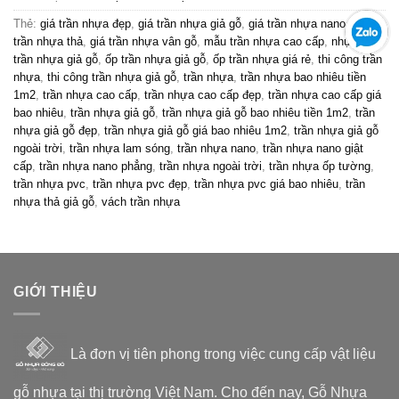
Thẻ:
giá trần nhựa đẹp
,
giá trần nhựa giả gỗ
,
giá trần nhựa nano
,
giá
trần nhựa thả
,
giá trần nhựa vân gỗ
,
mẫu trần nhựa cao cấp
,
nhựa pvc
trần nhựa giả gỗ
,
ốp trần nhựa giả gỗ
,
ốp trần nhựa giá rẻ
,
thi công trần
nhựa
,
thi công trần nhựa giả gỗ
,
trần nhựa
,
trần nhựa bao nhiêu tiền
1m2
,
trần nhựa cao cấp
,
trần nhựa cao cấp đẹp
,
trần nhựa cao cấp giá
bao nhiêu
,
trần nhựa giả gỗ
,
trần nhựa giả gỗ bao nhiêu tiền 1m2
,
trần
nhựa giả gỗ đẹp
,
trần nhựa giả gỗ giá bao nhiêu 1m2
,
trần nhựa giả gỗ
ngoài trời
,
trần nhựa lam sóng
,
trần nhựa nano
,
trần nhựa nano giật
cấp
,
trần nhựa nano phẳng
,
trần nhựa ngoài trời
,
trần nhựa ốp tường
,
trần nhựa pvc
,
trần nhựa pvc đẹp
,
trần nhựa pvc giá bao nhiêu
,
trần
nhựa thả giả gỗ
,
vách trần nhựa
GIỚI THIỆU
Là đơn vị tiên phong trong việc cung cấp vật liệu
gỗ nhựa tại thị trường Việt Nam. Cho đến nay, Gỗ Nhựa