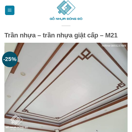
Bỏ
qua
nội
dung
Trần nhựa – trần nhựa giật cấp – M21
-25%