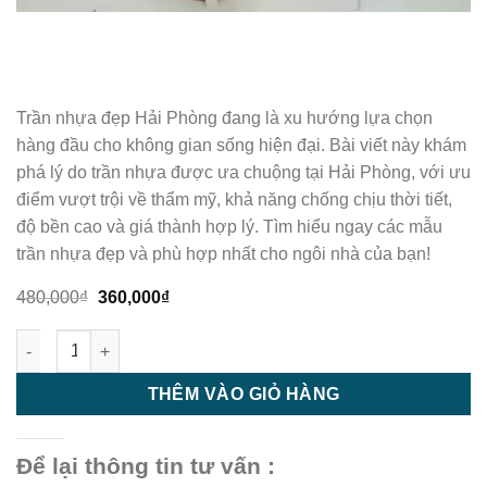
Trần nhựa đẹp Hải Phòng đang là xu hướng lựa chọn
hàng đầu cho không gian sống hiện đại. Bài viết này khám
phá lý do trần nhựa được ưa chuộng tại Hải Phòng, với ưu
điểm vượt trội về thẩm mỹ, khả năng chống chịu thời tiết,
độ bền cao và giá thành hợp lý. Tìm hiểu ngay các mẫu
trần nhựa đẹp và phù hợp nhất cho ngôi nhà của bạn!
Giá
Giá
480,000
₫
360,000
₫
gốc
hiện
là:
tại
Trần nhựa - trần nhựa giật cấp - M21 số lượng
480,000₫.
là:
360,000₫.
THÊM VÀO GIỎ HÀNG
Để lại thông tin tư vấn :