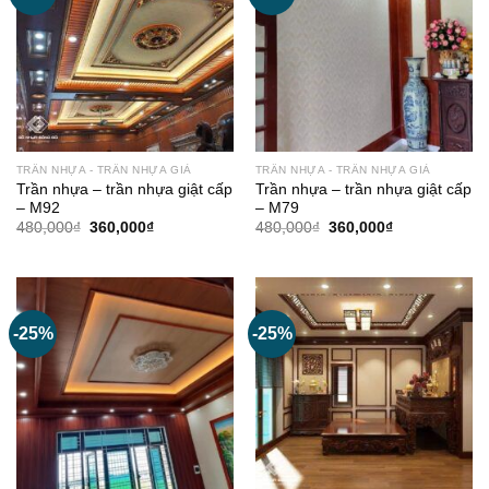
TRẦN NHỰA - TRẦN NHỰA GIẢ
TRẦN NHỰA - TRẦN NHỰA GIẢ
Trần nhựa – trần nhựa giật cấp
Trần nhựa – trần nhựa giật cấp
– M92
– M79
Giá
Giá
Giá
Giá
480,000
₫
360,000
₫
480,000
₫
360,000
₫
gốc
hiện
gốc
hiện
là:
tại
là:
tại
480,000₫.
là:
480,000₫.
là:
360,000₫.
360,000₫.
-25%
-25%