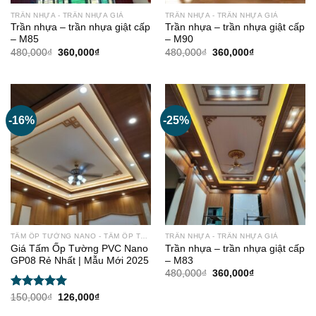
TRẦN NHỰA - TRẦN NHỰA GIẢ
TRẦN NHỰA - TRẦN NHỰA GIẢ
Trần nhựa – trần nhựa giật cấp
Trần nhựa – trần nhựa giật cấp
– M85
– M90
Giá
Giá
Giá
Giá
480,000
₫
360,000
₫
480,000
₫
360,000
₫
gốc
hiện
gốc
hiện
là:
tại
là:
tại
480,000₫.
là:
480,000₫.
là:
360,000₫.
360,000₫.
-16%
-25%
TẤM ỐP TƯỜNG NANO - TẤM ỐP TRẦN
TRẦN NHỰA - TRẦN NHỰA GIẢ
Giá Tấm Ốp Tường PVC Nano
Trần nhựa – trần nhựa giật cấp
GP08 Rẻ Nhất | Mẫu Mới 2025
– M83
Giá
Giá
480,000
₫
360,000
₫
gốc
hiện
là:
tại
Được xếp
Giá
Giá
150,000
₫
126,000
₫
480,000₫.
là:
gốc
hiện
hạng
5.00
360,000₫.
là:
tại