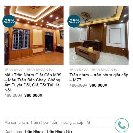
5 sao
150,000₫.
là:
126,000₫.
-25%
-25%
TRẦN NHỰA - TRẦN NHỰA GIẢ
TRẦN NHỰA - TRẦN NHỰA GIẢ
Mẫu Trần Nhựa Giật Cấp M99
Trần nhựa – trần nhựa giật cấp
– Mẫu Trần Bán Chạy, Chống
– M77
Ẩm Tuyệt Đối, Giá Tốt Tại Hà
Giá
Giá
480,000
₫
360,000
₫
gốc
hiện
Nội
là:
tại
Giá
Giá
480,000
₫
360,000
₫
480,000₫.
là:
gốc
hiện
360,000₫.
là:
tại
480,000₫.
là:
360,000₫.
Mã sản phẩm:
Trần nhựa - trần nhựa giật cấp - M
Danh mục:
Trần Nhựa - Trần Nhựa Giả