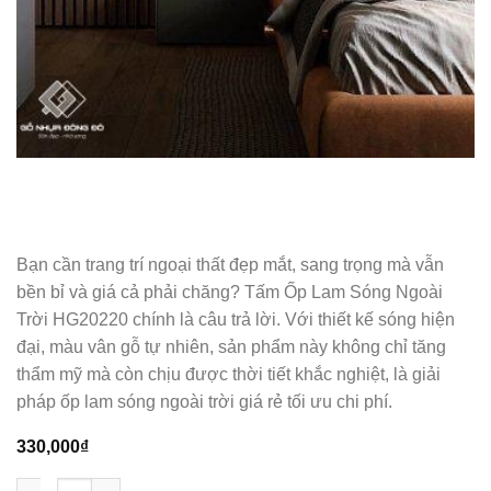
Bạn cần trang trí ngoại thất đẹp mắt, sang trọng mà vẫn
bền bỉ và giá cả phải chăng? Tấm Ốp Lam Sóng Ngoài
Trời HG20220 chính là câu trả lời. Với thiết kế sóng hiện
đại, màu vân gỗ tự nhiên, sản phẩm này không chỉ tăng
thẩm mỹ mà còn chịu được thời tiết khắc nghiệt, là giải
pháp ốp lam sóng ngoài trời giá rẻ tối ưu chi phí.
330,000
₫
Tấm Ốp Lam Sóng Ngoài Trời HG20220 - Ốp Lam Sóng Ngoài Tr