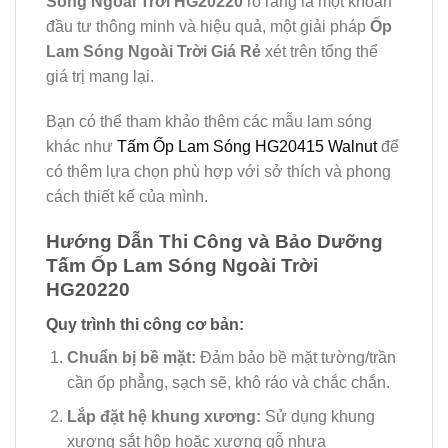
Sóng Ngoài Trời HG20220
rõ ràng là một khoản
đầu tư thông minh và hiệu quả, một giải pháp
Ốp
Lam Sóng Ngoài Trời Giá Rẻ
xét trên tổng thể
giá trị mang lại.
Bạn có thể tham khảo thêm các mẫu lam sóng
khác như
Tấm Ốp Lam Sóng HG20415 Walnut
để
có thêm lựa chọn phù hợp với sở thích và phong
cách thiết kế của mình.
Hướng Dẫn Thi Công và Bảo Dưỡng
Tấm Ốp Lam Sóng Ngoài Trời
HG20220
Quy trình thi công cơ bản:
Chuẩn bị bề mặt:
Đảm bảo bề mặt tường/trần
cần ốp phẳng, sạch sẽ, khô ráo và chắc chắn.
Lắp đặt hệ khung xương:
Sử dụng khung
xương sắt hộp hoặc xương gỗ nhựa