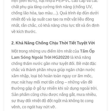
mịn (trên 60%), hạt nhựa PE/PVC cao cấp và các
chất phụ gia tăng cường tính năng (chống UV,
chống lão hóa, tạo màu…). Quá trình ép đùn dưới
nhiệt độ và áp suất cao tạo ra một vật liệu đồng
nhất, rắn chắc, có khả năng chịu lực tốt và ổn định
về kích thước.
2. Khả Năng Chống Chịu Thời Tiết Tuyệt Vời
Một trong những ưu điểm lớn nhất của
Tấm Ốp
Lam Sóng Ngoài Trời HG20220
là khả năng
chống thấm nước gần như tuyệt đối. Bề mặt đặc
chắc và thành phần nhựa giúp ngăn chặn nước
xâm nhập, loại bỏ hoàn toàn nguy cơ ẩm mốc,
mục nát hay mối mọt tấn công – những vấn đề
thường gặp ở gỗ tự nhiên khi sử dụng ngoài trời.
Sản phẩm cũng chịu được nắng gắt, mưa nhiều,
sự thay đổi nhiệt độ đột ngột mà không bị cong
vênh, co ngót hay nứt vỡ.