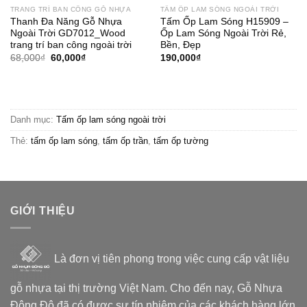
TRANG TRÍ BAN CÔNG GỖ NHỰA
TẤM ỐP LAM SÓNG NGOÀI TRỜI
Thanh Đa Năng Gỗ Nhựa
Tấm Ốp Lam Sóng H15909 –
Ngoài Trời GD7012_Wood
Ốp Lam Sóng Ngoài Trời Rẻ,
trang trí ban công ngoài trời
Bền, Đẹp
Giá
Giá
68,000
₫
60,000
₫
190,000
₫
gốc
hiện
là:
tại
68,000₫.
là:
60,000₫.
Danh mục:
Tấm ốp lam sóng ngoài trời
Thẻ:
tấm ốp lam sóng
,
tấm ốp trần
,
tấm ốp tường
GIỚI THIỆU
Là đơn vị tiên phong trong việc cung cấp vật liệu
gỗ nhựa tại thị trường Việt Nam. Cho đến nay, Gỗ Nhựa
Đông Đô đã có được sự tín nhiệm của các khách hàng lớn