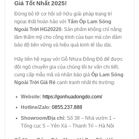
Giá Tốt Nhất 2025!
Đừng bỏ lỡ cơ hội sở hữu giải pháp trang trí
ngoại thất hoàn hảo với
Tấm Ốp Lam Sóng
Ngoài Trời HG20220
. Sản phẩm không chỉ nâng
tầm thẩm mỹ cho công trình của bạn mà còn đảm
bảo độ bền vững và hiệu quả kinh tế lâu dài.
Hãy liên hệ ngay với Gỗ Nhựa Đông Đô để được
đội ngũ chuyên gia của chúng tôi tư vấn chi tiết,
cung cấp mẫu mã và nhận báo giá
Ốp Lam Sóng
Ngoài Trời Giá Rẻ
cạnh tranh nhất thị trường:
Website:
https://gonhuadongdo.com/
Hotline/Zalo:
0855.237.888
Showroom/Địa chỉ:
Số 38 – Nhà vườn 1 –
Tổng cục 5 – Yên Xá – Thanh Trì – Hà Nội