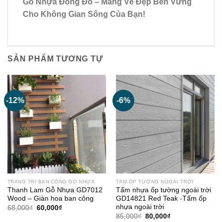
Gỗ Nhựa Đông Đô – Mang Vẻ Đẹp Bền Vững
Cho Không Gian Sống Của Bạn!
SẢN PHẨM TƯƠNG TỰ
-12%
-6%
TRANG TRÍ BAN CÔNG GỖ NHỰA
TẤM ỐP TƯỜNG NGOÀI TRỜI
Thanh Lam Gỗ Nhựa GD7012
Tấm nhựa ốp tường ngoài trời
Wood – Giàn hoa ban công
GD14821 Red Teak -Tấm ốp
nhựa ngoài trời
Giá
Giá
68,000
₫
60,000
₫
gốc
hiện
Giá
Giá
85,000
₫
80,000
₫
là:
tại