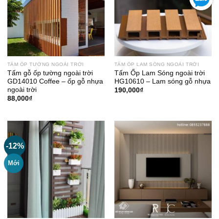
TẤM ỐP TƯỜNG NGOÀI TRỜI
TẤM ỐP LAM SÓNG NGOÀI TRỜI
Tấm gỗ ốp tường ngoài trời
Tấm Ốp Lam Sóng ngoài trời
GD14010 Coffee – ốp gỗ nhựa
HG10610 – Lam sóng gỗ nhựa
ngoài trời
190,000
₫
88,000
₫
-12%
Mới