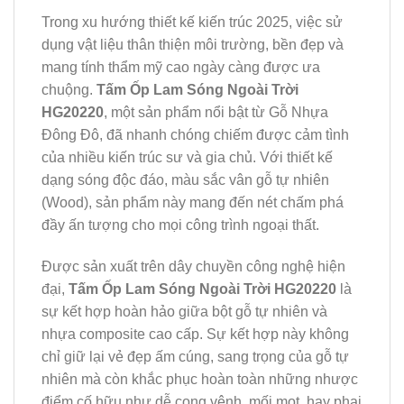
Trong xu hướng thiết kế kiến trúc 2025, việc sử
dụng vật liệu thân thiện môi trường, bền đẹp và
mang tính thẩm mỹ cao ngày càng được ưa
chuộng.
Tấm Ốp Lam Sóng Ngoài Trời
HG20220
, một sản phẩm nổi bật từ Gỗ Nhựa
Đông Đô, đã nhanh chóng chiếm được cảm tình
của nhiều kiến trúc sư và gia chủ. Với thiết kế
dạng sóng độc đáo, màu sắc vân gỗ tự nhiên
(Wood), sản phẩm này mang đến nét chấm phá
đầy ấn tượng cho mọi công trình ngoại thất.
Được sản xuất trên dây chuyền công nghệ hiện
đại,
Tấm Ốp Lam Sóng Ngoài Trời HG20220
là
sự kết hợp hoàn hảo giữa bột gỗ tự nhiên và
nhựa composite cao cấp. Sự kết hợp này không
chỉ giữ lại vẻ đẹp ấm cúng, sang trọng của gỗ tự
nhiên mà còn khắc phục hoàn toàn những nhược
điểm cố hữu như dễ cong vênh, mối mọt, hay phai