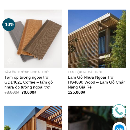
gốc
hiện
68,000₫.
là:
là:
tại
60,000₫.
85,000₫.
là:
80,000₫.
-10%
TẤM ỐP TƯỜNG NGOÀI TRỜI
LAM HỘP NGOÀI TRỜI
Tấm ốp tường ngoài trời
Lam Gỗ Nhựa Ngoài Trời
GD14621 Coffee – tấm gỗ
HG4090 Wood – Lam Gỗ Chắn
nhựa ốp tường ngoài trời
Nắng Giá Rẻ
Giá
Giá
78,000
₫
70,000
₫
125,000
₫
gốc
hiện
là:
tại
78,000₫.
là:
70,000₫.