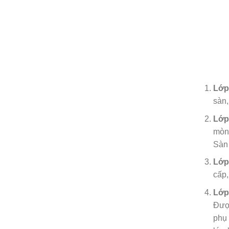
Lớp
sàn,
Lớp
mòn,
Sàn 
Lớp 
cấp,
Lớp
Đượ
phụ 