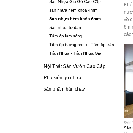
Sàn Nhựa Giả Gỗ Cao Cấp
Khôn
sàn nhựa hèm khóa 4mm
nước
Sàn nhựa hèm khóa 6mm
về đ
6mm 
Sàn nhựa tự dán
cách
Tấm ốp lam sóng
Tấm ốp tường nano - Tấm ốp trần
Trần Nhựa - Trần Nhựa Giả
Nội Thất Sân Vườn Cao Cấp
Phụ kiện gỗ nhựa
sản phẩm bán chạy
SÀN 
Sàn 