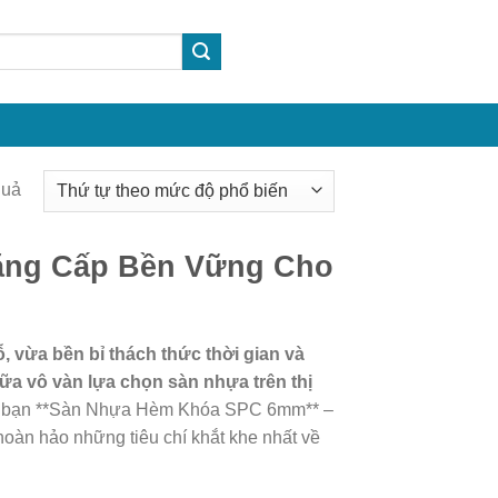
Được
quả
sắp
xếp
ẳng Cấp Bền Vững Cho
theo
mức
độ
 vừa bền bỉ thách thức thời gian và
phổ
ữa vô vàn lựa chọn sàn nhựa trên thị
biến
ến bạn **Sàn Nhựa Hèm Khóa SPC 6mm** –
 hoàn hảo những tiêu chí khắt khe nhất về