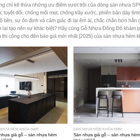
g chỉ kế thừa những ưu điểm vượt trội của dòng sàn nhựa SP
 tuyệt đối, chống mối mọt, chống trầy xước, phiên bản dày 6
ộ bền, sự ổn định và cảm giác đi lại êm ái, chắc chắn hơn hẳn
lại tạo nên sự khác biệt? Hãy cùng Gỗ Nhựa Đông Đô khám phá 
 thi công cho đến báo giá mới nhất [2025] của sàn nhựa hèm k
NHỰA HÈM KHÓA 6MM
SÀN NHỰA HÈM KHÓA 6MM
nhựa giả gỗ – sàn nhựa hèm
Sàn nhựa giả gỗ – sàn nhựa hè