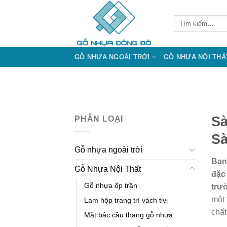
Bỏ
qua
Tìm
kiếm:
nội
dung
GỖ NHỰA NGOÀI TRỜI
GỖ NHỰA NỘI THẤ
Sà
PHÂN LOẠI
Sà
Gỗ nhựa ngoài trời
Bạn
Gỗ Nhựa Nội Thất
đặc
Gỗ nhựa ốp trần
trườ
một 
Lam hộp trang trí vách tivi
chất
Mặt bậc cầu thang gỗ nhựa