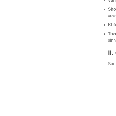
Văn
Sho
xướ
Khá
Trườ
sinh
II
Sàn 