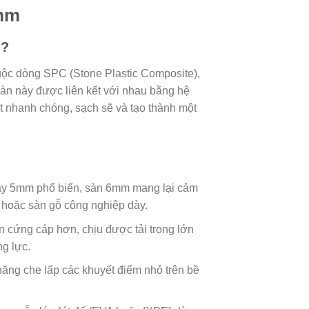
6mm
m?
uộc dòng SPC (Stone Plastic Composite),
sàn này được liên kết với nhau bằng hệ
t nhanh chóng, sạch sẽ và tạo thành một
ay 5mm phổ biến, sàn 6mm mang lại cảm
n hoặc sàn gỗ công nghiệp dày.
 cứng cáp hơn, chịu được tải trọng lớn
ng lực.
ăng che lấp các khuyết điểm nhỏ trên bề