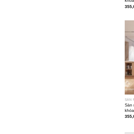
khóa
355,
SÀN 
Sàn 
khóa
355,