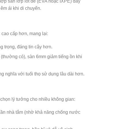
ợp sẵn lớp lót đế (EVA hoặc IXPE) dày
êm ái khi di chuyển.
 cao cấp hơn, mang lại:
 trọng, đáng tin cậy hơn.
 (thường có), sàn 6mm giảm tiếng ồn khi
 nghĩa với tuổi thọ sử dụng lâu dài hơn.
chọn lý tưởng cho nhiều không gian:
gần nhà tắm (nhờ khả năng chống nước