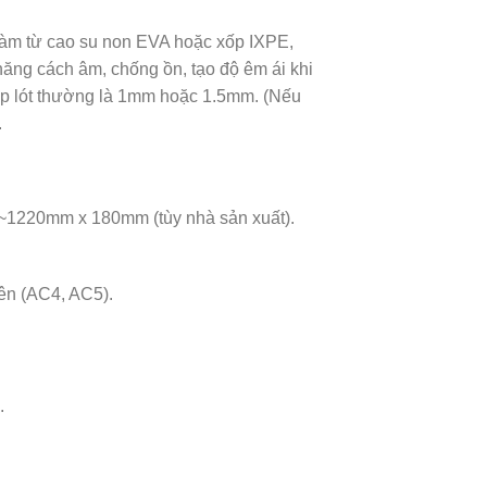
àm từ cao su non EVA hoặc xốp IXPE,
năng cách âm, chống ồn, tạo độ êm ái khi
lớp lót thường là 1mm hoặc 1.5mm. (Nếu
.
1220mm x 180mm (tùy nhà sản xuất).
ên (AC4, AC5).
.