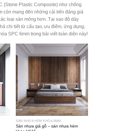
C (Stone Plastic Composite) như chống
mm còn mang đến những cải tiến đáng giá
 các loại sàn mỏng hơn. Tại sao độ dày
chi tiết từ cấu tạo, ưu điểm, ứng dụng,
hóa SPC 6mm trong bài viết toàn diện này!
SÀN NHỰA HÈM KHÓA 6MM
m
Sàn nhựa giả gỗ – sàn nhựa hèm