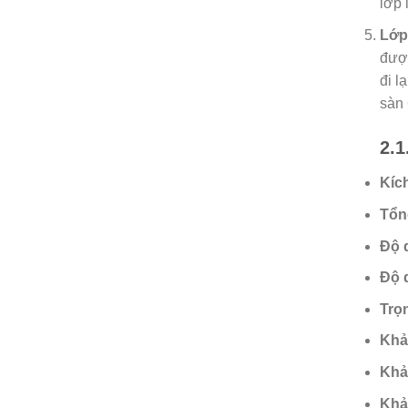
lớp 
Lớp
được
đi l
sàn 
2.1
Kíc
Tổn
Độ 
Độ d
Trọ
Khả
Khả
Khả