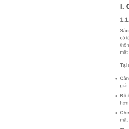
I.
1.1
Sàn
có t
thốn
mặt 
Tại
Cảm
giác
Độ ổ
hơn,
Che
mặt 