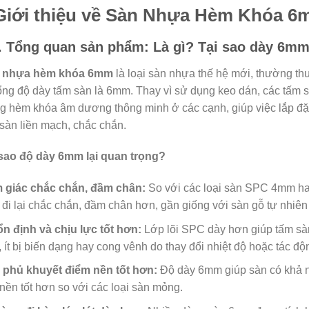
 Giới thiệu về Sàn Nhựa Hèm Khóa 
. Tổng quan sản phẩm: Là gì? Tại sao dày 6m
 nhựa hèm khóa 6mm
là loại sàn nhựa thế hệ mới, thường th
ổng độ dày tấm sàn là 6mm. Thay vì sử dụng keo dán, các tấm 
g hèm khóa âm dương thông minh ở các cạnh, giúp việc lắp đặ
sàn liền mạch, chắc chắn.
 sao độ dày 6mm lại quan trọng?
 giác chắc chắn, đầm chân:
So với các loại sàn SPC 4mm h
 đi lại chắc chắn, đầm chân hơn, gần giống với sàn gỗ tự nhiê
n định và chịu lực tốt hơn:
Lớp lõi SPC dày hơn giúp tấm sàn
 ít bị biến dạng hay cong vênh do thay đổi nhiệt độ hoặc tác độ
 phủ khuyết điểm nền tốt hơn:
Độ dày 6mm giúp sàn có khả n
nền tốt hơn so với các loại sàn mỏng.