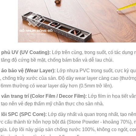
 phủ UV (UV Coating):
Lớp trên cùng, trong suốt, có tác dụng
 tăng độ cứng bề mặt, chống bám bẩn và dễ lau chùi.
 áo bảo vệ (Wear Layer):
Lớp nhựa PVC trong suốt, cực kỳ qua
 chống trầy xước của sàn. Độ dày wear layer càng cao (thườn
6mm thường có wear layer dày hơn (0.5mm trở lên).
vân trang trí (Color Film / Decor Film):
Lớp film in họa tiết vâ
 tạo nên vẻ đẹp thẩm mỹ chân thực cho sàn nhà.
 lõi SPC (SPC Core):
Lớp dày nhất và quan trọng nhất, tạo nê
c cấu thành từ hỗn hợp bột đá (Stone Powder - khoảng 70%),
gia. Lớp lõi này giúp sàn chống nước 100%, không co ngót, con