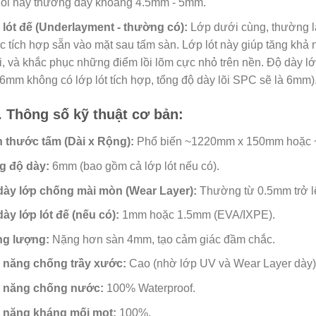
lõi này thường dày khoảng 4.5mm - 5mm.
 lót đế (Underlayment - thường có):
Lớp dưới cùng, thường l
 tích hợp sẵn vào mặt sau tấm sàn. Lớp lót này giúp tăng khả 
ại, và khắc phục những điểm lồi lõm cực nhỏ trên nền. Độ dày 
6mm không có lớp lót tích hợp, tổng độ dày lõi SPC sẽ là 6mm)
. Thông số kỹ thuật cơ bản:
h thước tấm (Dài x Rộng):
Phổ biến ~1220mm x 150mm hoặc ~
g độ dày:
6mm (bao gồm cả lớp lót nếu có).
dày lớp chống mài mòn (Wear Layer):
Thường từ 0.5mm trở l
ày lớp lót đế (nếu có):
1mm hoặc 1.5mm (EVA/IXPE).
ng lượng:
Nặng hơn sàn 4mm, tạo cảm giác đầm chắc.
 năng chống trầy xước:
Cao (nhờ lớp UV và Wear Layer dày)
 năng chống nước:
100% Waterproof.
 năng kháng mối mọt:
100%.