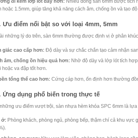
ờng đi kèm lớp lót dày hơn:
Nhiều dòng sàn 6mm được tích h
hoặc 1.5mm, giúp tăng khả năng cách âm, chống ồn và tạo độ 
. Ưu điểm nổi bật so với loại 4mm, 5mm
i những lý do trên, sàn 6mm thường được định vị ở phân khúc
 giác cao cấp hơn:
Độ dày và sự chắc chắn tạo cảm nhận sang
h âm, chống ồn hiệu quả hơn:
Nhờ độ dày và lớp lót tích hợp
ại hoặc va đập tốt hơn.
bền tổng thể cao hơn:
Cứng cáp hơn, ổn định hơn thường đồng
. Ứng dụng phổ biến trong thực tế
những ưu điểm vượt trội, sàn nhựa hèm khóa SPC 6mm là lựa 
 ở:
Phòng khách, phòng ngủ, phòng bếp, thậm chí cả khu vực 
%).