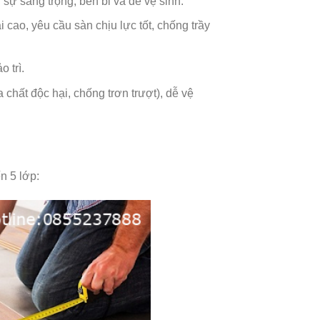
sự sang trọng, bền bỉ và dễ vệ sinh.
i cao, yêu cầu sàn chịu lực tốt, chống trầy
 trì.
chất độc hại, chống trơn trượt), dễ vệ
n 5 lớp: