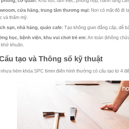
 phòng, cơ quan:
Khu vực làm việc, phòng họp, hành lang cần 
wroom, cửa hàng, trung tâm thương mại:
Nơi có mật độ đi lạ
c và thẩm mỹ.
ch sạn, nhà hàng, quán cafe:
Tạo không gian đẳng cấp, dễ bảo
ng học, bệnh viện, khu vui chơi trẻ em:
An toàn (không chứa 
 khử khuẩn.
. Cấu tạo và Thông số kỹ thuật
nhựa hèm khóa SPC 6mm điển hình thường có cấu tạo từ 4 đế