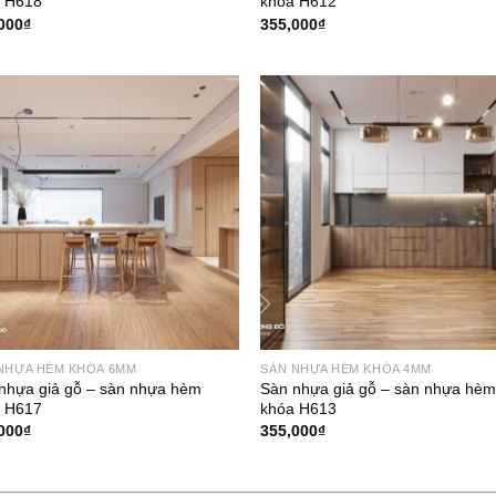
 H618
khóa H612
000
₫
355,000
₫
NHỰA HÈM KHÓA 6MM
SÀN NHỰA HÈM KHÓA 4MM
nhựa giả gỗ – sàn nhựa hèm
Sàn nhựa giả gỗ – sàn nhựa hè
 H617
khóa H613
000
₫
355,000
₫