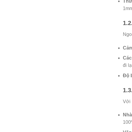
Thư
1mm 
1.2
Ngoà
Cảm
Các
đi l
Độ 
1.3
Với 
Nhà
100