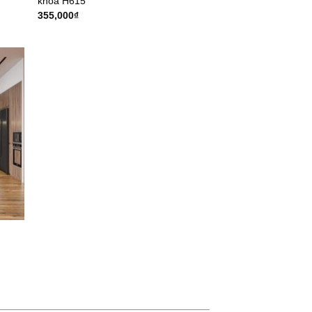
khóa H615
355,000
₫
m