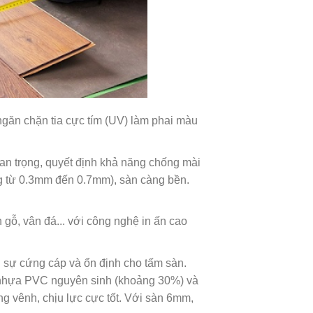
 ngăn chặn tia cực tím (UV) làm phai màu
n trọng, quyết định khả năng chống mài
g từ 0.3mm đến 0.7mm), sàn càng bền.
n gỗ, vân đá... với công nghệ in ấn cao
n sự cứng cáp và ổn định cho tấm sàn.
 nhựa PVC nguyên sinh (khoảng 30%) và
g vênh, chịu lực cực tốt. Với sàn 6mm,