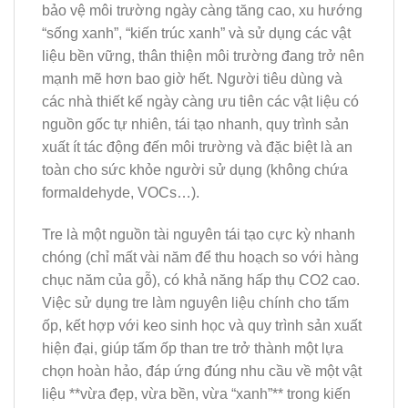
bảo vệ môi trường ngày càng tăng cao, xu hướng
“sống xanh”, “kiến trúc xanh” và sử dụng các vật
liệu bền vững, thân thiện môi trường đang trở nên
mạnh mẽ hơn bao giờ hết. Người tiêu dùng và
các nhà thiết kế ngày càng ưu tiên các vật liệu có
nguồn gốc tự nhiên, tái tạo nhanh, quy trình sản
xuất ít tác động đến môi trường và đặc biệt là an
toàn cho sức khỏe người sử dụng (không chứa
formaldehyde, VOCs…).
Tre là một nguồn tài nguyên tái tạo cực kỳ nhanh
chóng (chỉ mất vài năm để thu hoạch so với hàng
chục năm của gỗ), có khả năng hấp thụ CO2 cao.
Việc sử dụng tre làm nguyên liệu chính cho tấm
ốp, kết hợp với keo sinh học và quy trình sản xuất
hiện đại, giúp tấm ốp than tre trở thành một lựa
chọn hoàn hảo, đáp ứng đúng nhu cầu về một vật
liệu **vừa đẹp, vừa bền, vừa “xanh”** trong kiến