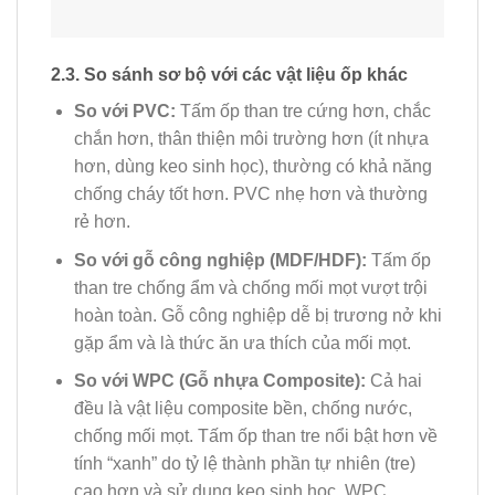
2.3. So sánh sơ bộ với các vật liệu ốp khác
So với PVC:
Tấm ốp than tre cứng hơn, chắc
chắn hơn, thân thiện môi trường hơn (ít nhựa
hơn, dùng keo sinh học), thường có khả năng
chống cháy tốt hơn. PVC nhẹ hơn và thường
rẻ hơn.
So với gỗ công nghiệp (MDF/HDF):
Tấm ốp
than tre chống ẩm và chống mối mọt vượt trội
hoàn toàn. Gỗ công nghiệp dễ bị trương nở khi
gặp ẩm và là thức ăn ưa thích của mối mọt.
So với WPC (Gỗ nhựa Composite):
Cả hai
đều là vật liệu composite bền, chống nước,
chống mối mọt. Tấm ốp than tre nổi bật hơn về
tính “xanh” do tỷ lệ thành phần tự nhiên (tre)
cao hơn và sử dụng keo sinh học. WPC