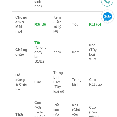
sinh
học)
Chống
Kém
ẩm &
(Cần
Rất tốt
Tốt
Rất tốt
Mối
xử lý
mọt
kỹ)
Tốt
Khá
(Chống
Chống
(Tùy
cháy
Kém
Kém
cháy
loại
lan
WPC)
B1/B2)
Trung
Độ
bình –
cứng
Trung
Cao –
Cao
Cao
& Chịu
bình
Rất cao
(Tùy
lực
loại gỗ)
Cao
Rất
Khá
(Vân
Cao
cao
(Chủ
tre tự
(Vân
Thẩm
(Vẻ
yếu
nhiên/
gỗ/màu