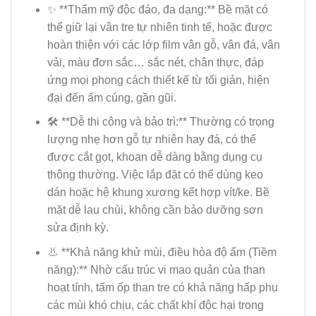
✨ **Thẩm mỹ độc đáo, đa dạng:** Bề mặt có
thể giữ lại vân tre tự nhiên tinh tế, hoặc được
hoàn thiện với các lớp film vân gỗ, vân đá, vân
vải, màu đơn sắc… sắc nét, chân thực, đáp
ứng mọi phong cách thiết kế từ tối giản, hiện
đại đến ấm cúng, gần gũi.
🛠️ **Dễ thi công và bảo trì:** Thường có trọng
lượng nhẹ hơn gỗ tự nhiên hay đá, có thể
được cắt gọt, khoan dễ dàng bằng dụng cụ
thông thường. Việc lắp đặt có thể dùng keo
dán hoặc hệ khung xương kết hợp vít/ke. Bề
mặt dễ lau chùi, không cần bảo dưỡng sơn
sửa định kỳ.
👃 **Khả năng khử mùi, điều hòa độ ẩm (Tiềm
năng):** Nhờ cấu trúc vi mao quản của than
hoạt tính, tấm ốp than tre có khả năng hấp phụ
các mùi khó chịu, các chất khí độc hại trong