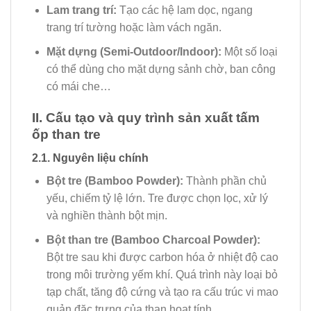
Lam trang trí:
Tạo các hệ lam dọc, ngang
trang trí tường hoặc làm vách ngăn.
Mặt dựng (Semi-Outdoor/Indoor):
Một số loại
có thể dùng cho mặt dựng sảnh chờ, ban công
có mái che…
II. Cấu tạo và quy trình sản xuất tấm
ốp than tre
2.1. Nguyên liệu chính
Bột tre (Bamboo Powder):
Thành phần chủ
yếu, chiếm tỷ lệ lớn. Tre được chọn lọc, xử lý
và nghiền thành bột mịn.
Bột than tre (Bamboo Charcoal Powder):
Bột tre sau khi được carbon hóa ở nhiệt độ cao
trong môi trường yếm khí. Quá trình này loại bỏ
tạp chất, tăng độ cứng và tạo ra cấu trúc vi mao
quản đặc trưng của than hoạt tính.