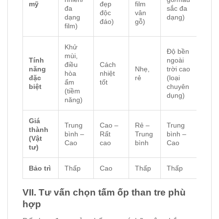
mỹ
đẹp
film
đa
sắc đa
độc
vân
dạng
dạng)
đáo)
gỗ)
film)
Khử
Độ bền
mùi,
Tính
ngoài
điều
Cách
năng
Nhẹ,
trời cao
hòa
nhiệt
đặc
rẻ
(loại
ẩm
tốt
biệt
chuyên
(tiềm
dụng)
năng)
Giá
Trung
Cao –
Rẻ –
Trung
thành
bình –
Rất
Trung
bình –
(Vật
Cao
cao
bình
Cao
tư)
Bảo trì
Thấp
Cao
Thấp
Thấp
VII. Tư vấn chọn tấm ốp than tre phù
hợp