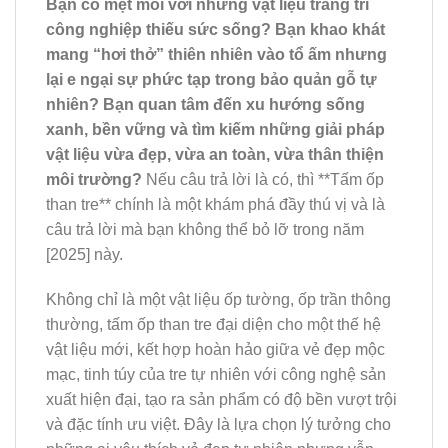
Bạn có mệt mỏi với những vật liệu trang trí
công nghiệp thiếu sức sống? Bạn khao khát
mang “hơi thở” thiên nhiên vào tổ ấm nhưng
lại e ngại sự phức tạp trong bảo quản gỗ tự
nhiên? Bạn quan tâm đến xu hướng sống
xanh, bền vững và tìm kiếm những giải pháp
vật liệu vừa đẹp, vừa an toàn, vừa thân thiện
môi trường?
Nếu câu trả lời là có, thì **Tấm ốp
than tre** chính là một khám phá đầy thú vị và là
câu trả lời mà bạn không thể bỏ lỡ trong năm
[2025] này.
Không chỉ là một vật liệu ốp tường, ốp trần thông
thường, tấm ốp than tre đại diện cho một thế hệ
vật liệu mới, kết hợp hoàn hảo giữa vẻ đẹp mộc
mạc, tinh túy của tre tự nhiên với công nghệ sản
xuất hiện đại, tạo ra sản phẩm có độ bền vượt trội
và đặc tính ưu việt. Đây là lựa chọn lý tưởng cho