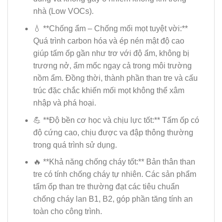
nhà (Low VOCs).
💧 **Chống ẩm – Chống mối mọt tuyệt vời:**
Quá trình carbon hóa và ép nén mật độ cao
giúp tấm ốp gần như trơ với độ ẩm, không bị
trương nở, ẩm mốc ngay cả trong môi trường
nồm ẩm. Đồng thời, thành phần than tre và cấu
trúc đặc chắc khiến mối mọt không thể xâm
nhập và phá hoại.
💪 **Độ bền cơ học và chịu lực tốt:** Tấm ốp có
độ cứng cao, chịu được va đập thông thường
trong quá trình sử dụng.
🔥 **Khả năng chống cháy tốt:** Bản thân than
tre có tính chống cháy tự nhiên. Các sản phẩm
tấm ốp than tre thường đạt các tiêu chuẩn
chống cháy lan B1, B2, góp phần tăng tính an
toàn cho công trình.