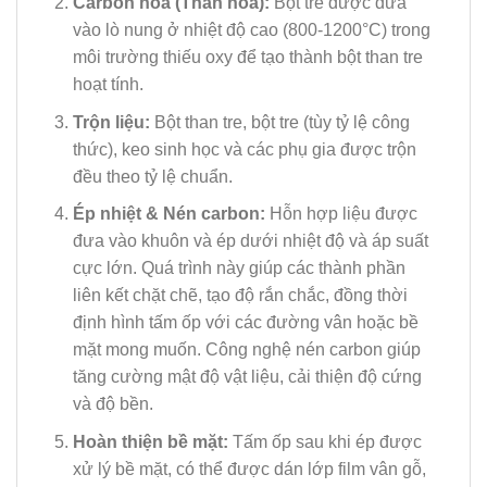
Carbon hóa (Than hóa):
Bột tre được đưa
vào lò nung ở nhiệt độ cao (800-1200°C) trong
môi trường thiếu oxy để tạo thành bột than tre
hoạt tính.
Trộn liệu:
Bột than tre, bột tre (tùy tỷ lệ công
thức), keo sinh học và các phụ gia được trộn
đều theo tỷ lệ chuẩn.
Ép nhiệt & Nén carbon:
Hỗn hợp liệu được
đưa vào khuôn và ép dưới nhiệt độ và áp suất
cực lớn. Quá trình này giúp các thành phần
liên kết chặt chẽ, tạo độ rắn chắc, đồng thời
định hình tấm ốp với các đường vân hoặc bề
mặt mong muốn. Công nghệ nén carbon giúp
tăng cường mật độ vật liệu, cải thiện độ cứng
và độ bền.
Hoàn thiện bề mặt:
Tấm ốp sau khi ép được
xử lý bề mặt, có thể được dán lớp film vân gỗ,