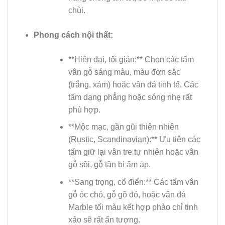
chùi.
Phong cách nội thất:
**Hiện đại, tối giản:** Chọn các tấm
vân gỗ sáng màu, màu đơn sắc
(trắng, xám) hoặc vân đá tinh tế. Các
tấm dạng phẳng hoặc sóng nhẹ rất
phù hợp.
**Mộc mạc, gần gũi thiên nhiên
(Rustic, Scandinavian):** Ưu tiên các
tấm giữ lại vân tre tự nhiên hoặc vân
gỗ sồi, gỗ tần bì ấm áp.
**Sang trọng, cổ điển:** Các tấm vân
gỗ óc chó, gỗ gõ đỏ, hoặc vân đá
Marble tối màu kết hợp phào chỉ tinh
xảo sẽ rất ấn tượng.