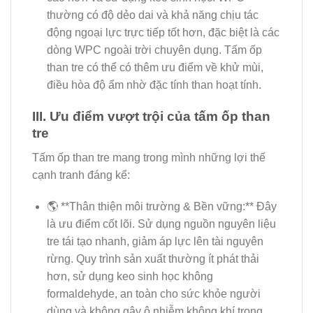
thường có độ dẻo dai và khả năng chịu tác
động ngoại lực trực tiếp tốt hơn, đặc biệt là các
dòng WPC ngoài trời chuyên dụng. Tấm ốp
than tre có thể có thêm ưu điểm về khử mùi,
điều hòa độ ẩm nhờ đặc tính than hoạt tính.
III. Ưu điểm vượt trội của tấm ốp than
tre
Tấm ốp than tre mang trong mình những lợi thế
cạnh tranh đáng kể:
🌎 **Thân thiện môi trường & Bền vững:** Đây
là ưu điểm cốt lõi. Sử dụng nguồn nguyên liệu
tre tái tạo nhanh, giảm áp lực lên tài nguyên
rừng. Quy trình sản xuất thường ít phát thải
hơn, sử dụng keo sinh học không
formaldehyde, an toàn cho sức khỏe người
dùng và không gây ô nhiễm không khí trong