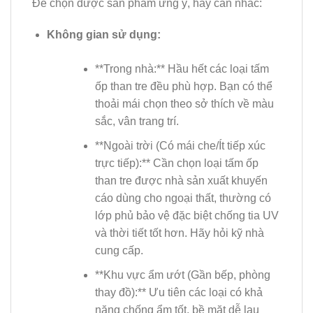
Để chọn được sản phẩm ưng ý, hãy cân nhắc:
Không gian sử dụng:
**Trong nhà:** Hầu hết các loại tấm
ốp than tre đều phù hợp. Bạn có thể
thoải mái chọn theo sở thích về màu
sắc, vân trang trí.
**Ngoài trời (Có mái che/Ít tiếp xúc
trực tiếp):** Cần chọn loại tấm ốp
than tre được nhà sản xuất khuyến
cáo dùng cho ngoại thất, thường có
lớp phủ bảo vệ đặc biệt chống tia UV
và thời tiết tốt hơn. Hãy hỏi kỹ nhà
cung cấp.
**Khu vực ẩm ướt (Gần bếp, phòng
thay đồ):** Ưu tiên các loại có khả
năng chống ẩm tốt, bề mặt dễ lau