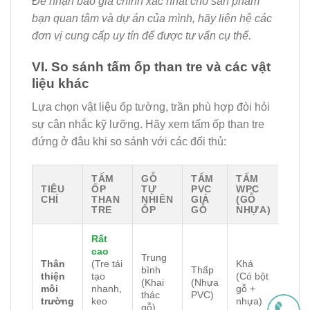
Để nhận báo giá chính xác nhất cho sản phẩm
bạn quan tâm và dự án của mình, hãy liên hệ các
đơn vị cung cấp uy tín để được tư vấn cụ thể.
VI. So sánh tấm ốp than tre và các vật
liệu khác
Lựa chọn vật liệu ốp tường, trần phù hợp đòi hỏi
sự cân nhắc kỹ lưỡng. Hãy xem tấm ốp than tre
đứng ở đâu khi so sánh với các đối thủ:
TẤM
GỖ
TẤM
TẤM
TIÊU
ỐP
TỰ
PVC
WPC
CHÍ
THAN
NHIÊN
GIẢ
(GỖ
TRE
ỐP
GỖ
NHỰA)
Rất
cao
Trung
Thân
(Tre tái
Khá
bình
Thấp
thiện
tạo
(Có bột
(Khai
(Nhựa
môi
nhanh,
gỗ +
thác
PVC)
trường
keo
nhựa)
gỗ)