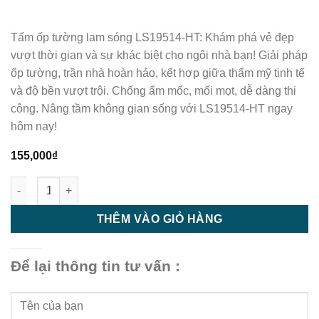
Tấm ốp tường lam sóng LS19514-HT: Khám phá vẻ đẹp
vượt thời gian và sự khác biệt cho ngôi nhà bạn! Giải pháp
ốp tường, trần nhà hoàn hảo, kết hợp giữa thẩm mỹ tinh tế
và độ bền vượt trội. Chống ẩm mốc, mối mọt, dễ dàng thi
công. Nâng tầm không gian sống với LS19514-HT ngay
hôm nay!
155,000
₫
Tấm ốp tường lam sóng LS19514-HT- Tấm ốp tường | Tấm ốp t
THÊM VÀO GIỎ HÀNG
Để lại thông tin tư vấn :