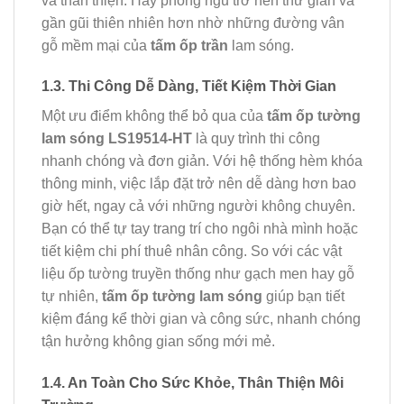
và thân thiện. Hay phòng ngủ trở nên thư giãn và
gần gũi thiên nhiên hơn nhờ những đường vân
gỗ mềm mại của
tấm ốp trần
lam sóng.
1.3. Thi Công Dễ Dàng, Tiết Kiệm Thời Gian
Một ưu điểm không thể bỏ qua của
tấm ốp tường
lam sóng LS19514-HT
là quy trình thi công
nhanh chóng và đơn giản. Với hệ thống hèm khóa
thông minh, việc lắp đặt trở nên dễ dàng hơn bao
giờ hết, ngay cả với những người không chuyên.
Bạn có thể tự tay trang trí cho ngôi nhà mình hoặc
tiết kiệm chi phí thuê nhân công. So với các vật
liệu ốp tường truyền thống như gạch men hay gỗ
tự nhiên,
tấm ốp tường lam sóng
giúp bạn tiết
kiệm đáng kể thời gian và công sức, nhanh chóng
tận hưởng không gian sống mới mẻ.
1.4. An Toàn Cho Sức Khỏe, Thân Thiện Môi