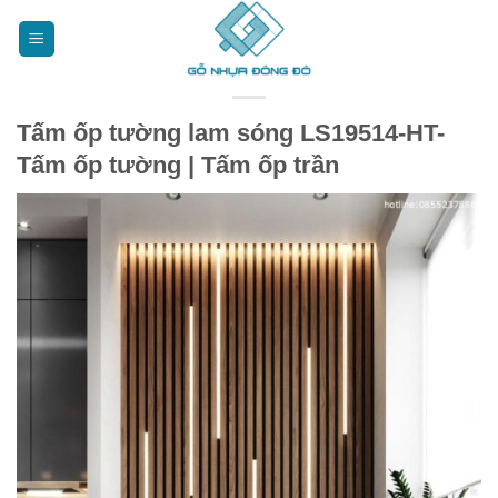
Bỏ
qua
nội
dung
Tấm ốp tường lam sóng LS19514-HT-
Tấm ốp tường | Tấm ốp trần