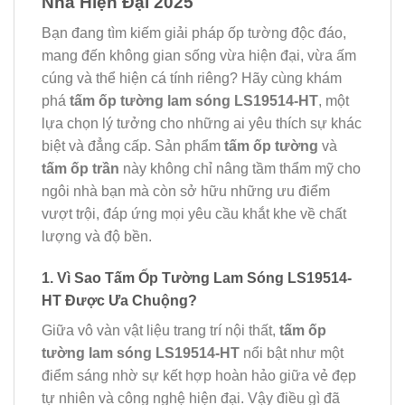
Nhà Hiện Đại 2025
Bạn đang tìm kiếm giải pháp ốp tường độc đáo,
mang đến không gian sống vừa hiện đại, vừa ấm
cúng và thể hiện cá tính riêng? Hãy cùng khám
phá
tấm ốp tường lam sóng LS19514-HT
, một
lựa chọn lý tưởng cho những ai yêu thích sự khác
biệt và đẳng cấp. Sản phẩm
tấm ốp tường
và
tấm ốp trần
này không chỉ nâng tầm thẩm mỹ cho
ngôi nhà bạn mà còn sở hữu những ưu điểm
vượt trội, đáp ứng mọi yêu cầu khắt khe về chất
lượng và độ bền.
1. Vì Sao Tấm Ốp Tường Lam Sóng LS19514-
HT Được Ưa Chuộng?
Giữa vô vàn vật liệu trang trí nội thất,
tấm ốp
tường lam sóng LS19514-HT
nổi bật như một
điểm sáng nhờ sự kết hợp hoàn hảo giữa vẻ đẹp
tự nhiên và công nghệ hiện đại. Vậy điều gì đã