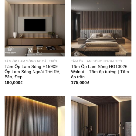
TẤM ỐP LAM SÓNG NGOÀI TRỜI
TẤM ỐP LAM SÓNG NGOÀI TRỜI
Tấm Ốp Lam Sóng H15909 –
Tấm Ốp Lam Sóng HG13026
Ốp Lam Sóng Ngoài Trời Rẻ,
Walnut – Tấm ốp tường | Tấm
Bền, Đẹp
ốp trần
190,000
₫
175,000
₫