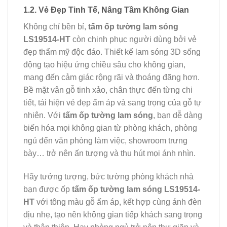
1.2. Vẻ Đẹp Tinh Tế, Nâng Tầm Không Gian
Không chỉ bền bỉ,
tấm ốp tường lam sóng
LS19514-HT
còn chinh phục người dùng bởi vẻ
đẹp thẩm mỹ độc đáo. Thiết kế lam sóng 3D sống
động tạo hiệu ứng chiều sâu cho không gian,
mang đến cảm giác rộng rãi và thoáng đãng hơn.
Bề mặt vân gỗ tinh xảo, chân thực đến từng chi
tiết, tái hiện vẻ đẹp ấm áp và sang trọng của gỗ tự
nhiên. Với
tấm ốp tường lam sóng
, bạn dễ dàng
biến hóa mọi không gian từ phòng khách, phòng
ngủ đến văn phòng làm việc, showroom trưng
bày… trở nên ấn tượng và thu hút mọi ánh nhìn.
Hãy tưởng tượng, bức tường phòng khách nhà
bạn được ốp
tấm ốp tường lam sóng LS19514-
HT
với tông màu gỗ ấm áp, kết hợp cùng ánh đèn
dịu nhẹ, tạo nên không gian tiếp khách sang trọng