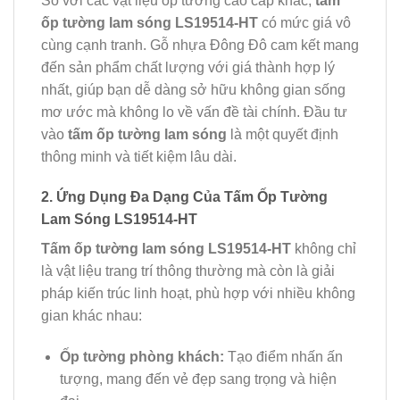
So với các vật liệu ốp tường cao cấp khác,
tấm
ốp tường lam sóng LS19514-HT
có mức giá vô
cùng cạnh tranh. Gỗ nhựa Đông Đô cam kết mang
đến sản phẩm chất lượng với giá thành hợp lý
nhất, giúp bạn dễ dàng sở hữu không gian sống
mơ ước mà không lo về vấn đề tài chính. Đầu tư
vào
tấm ốp tường lam sóng
là một quyết định
thông minh và tiết kiệm lâu dài.
2. Ứng Dụng Đa Dạng Của Tấm Ốp Tường
Lam Sóng LS19514-HT
Tấm ốp tường lam sóng LS19514-HT
không chỉ
là vật liệu trang trí thông thường mà còn là giải
pháp kiến trúc linh hoạt, phù hợp với nhiều không
gian khác nhau:
Ốp tường phòng khách:
Tạo điểm nhấn ấn
tượng, mang đến vẻ đẹp sang trọng và hiện