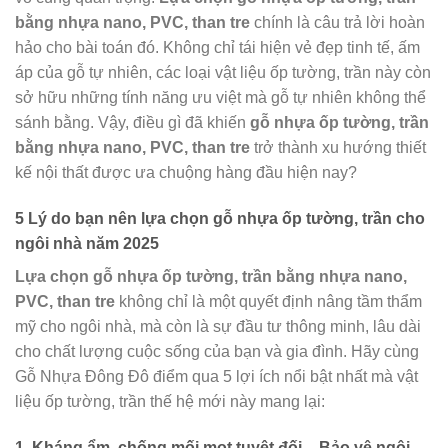
bằng nhựa nano, PVC, than tre
chính là câu trả lời hoàn
hảo cho bài toán đó. Không chỉ tái hiện vẻ đẹp tinh tế, ấm
áp của gỗ tự nhiên, các loại vật liệu ốp tường, trần này còn
sở hữu những tính năng ưu việt mà gỗ tự nhiên không thể
sánh bằng. Vậy, điều gì đã khiến
gỗ nhựa ốp tường, trần
bằng nhựa nano, PVC, than tre
trở thành xu hướng thiết
kế nội thất được ưa chuộng hàng đầu hiện nay?
5 Lý do bạn nên lựa chọn gỗ nhựa ốp tường, trần cho
ngôi nhà năm 2025
Lựa chọn gỗ nhựa ốp tường, trần bằng nhựa nano,
PVC, than tre
không chỉ là một quyết định nâng tầm thẩm
mỹ cho ngôi nhà, mà còn là sự đầu tư thông minh, lâu dài
cho chất lượng cuộc sống của bạn và gia đình. Hãy cùng
Gỗ Nhựa Đông Đô điểm qua 5 lợi ích nổi bật nhất mà vật
liệu ốp tường, trần thế hệ mới này mang lại:
1. Kháng ẩm, chống mối mọt tuyệt đối – Bảo vệ ngôi