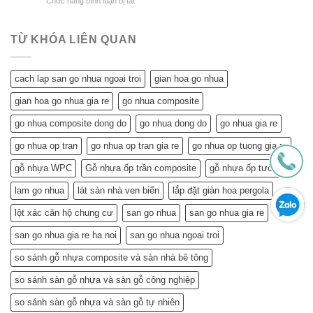
ở
Chức năng bình luận bị tắt
Trần
So
Nhựa
Trần
Nhựa
Sánh
Đông
Nhựa
Mang
Chi
Đô
Tiết
Lại
Tiết
TỪ KHÓA LIÊN QUAN
Kiệm
Cho
Cho
Ngôi
Tuổi
Nhà
cach lap san go nhua ngoai troi
gian hoa go nhua
Về
Tuổi
Hưu:
Về
gian hoa go nhua gia re
go nhua composite
Đẹp
Hưu:
Nhà,
Không
go nhua composite dong do
go nhua dong do
go nhua gia re
Khỏe
Chỉ
Túi
Tiết
go nhua op tran
go nhua op tran gia re
go nhua op tuong gia re
Tiền
Kiệm
–
gỗ nhựa WPC
Gỗ nhựa ốp trần composite
gỗ nhựa ốp tường
Mà
Bí
Còn…
lam go nhua
lát sàn nhà ven biển
lắp đặt giàn hoa pergola
Quyết
An
Chọn
Tâm
lột xác căn hộ chung cư
san go nhua
san go nhua gia re
và
Sống
Lắp
Khỏe
san go nhua gia re ha noi
san go nhua ngoai troi
Đặt
(Gợi
so sánh gỗ nhựa composite và sàn nhà bê tông
ý
từ
so sánh sàn gỗ nhựa và sàn gỗ công nghiệp
chuyên
gia)
so sánh sàn gỗ nhựa và sàn gỗ tự nhiên