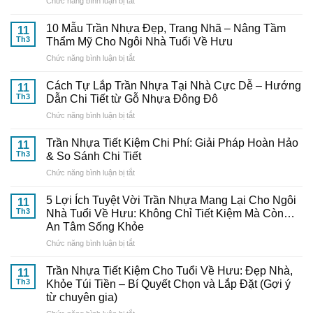
ở
Chức năng bình luận bị tắt
Chọn
Mua
10 Mẫu Trần Nhựa Đẹp, Trang Nhã – Nâng Tầm
11
Và
Th3
Thẩm Mỹ Cho Ngôi Nhà Tuổi Về Hưu
Thi
ở
Chức năng bình luận bị tắt
Công
10
Trần
Mẫu
Nhựa
Cách Tự Lắp Trần Nhựa Tại Nhà Cực Dễ – Hướng
11
Trần
Thông
Th3
Dẫn Chi Tiết từ Gỗ Nhựa Đông Đô
Nhựa
Minh:
ở
Chức năng bình luận bị tắt
Đẹp,
Bí
Cách
Trang
Quyết
Tự
Nhã
Trần Nhựa Tiết Kiệm Chi Phí: Giải Pháp Hoàn Hảo
Từ
11
Lắp
–
Th3
& So Sánh Chi Tiết
Chuyên
Trần
Nâng
Gia
ở
Chức năng bình luận bị tắt
Nhựa
Tầm
Đến
Trần
Tại
Thẩm
Từ
Nhựa
Nhà
5 Lợi Ích Tuyệt Vời Trần Nhựa Mang Lại Cho Ngôi
Mỹ
11
Gỗ
Tiết
Cực
Th3
Nhà Tuổi Về Hưu: Không Chỉ Tiết Kiệm Mà Còn…
Cho
Nhựa
Kiệm
Dễ
Ngôi
An Tâm Sống Khỏe
Đông
Chi
–
Nhà
Đô
ở
Chức năng bình luận bị tắt
Phí:
Hướng
Tuổi
5
Giải
Dẫn
Về
Lợi
Pháp
Trần Nhựa Tiết Kiệm Cho Tuổi Về Hưu: Đẹp Nhà,
Chi
11
Hưu
Ích
Hoàn
Tiết
Th3
Khỏe Túi Tiền – Bí Quyết Chọn và Lắp Đặt (Gợi ý
Tuyệt
Hảo
từ
từ chuyên gia)
Vời
&
Gỗ