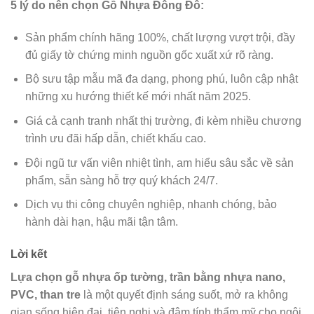
5 lý do nên chọn Gỗ Nhựa Đông Đô:
Sản phẩm chính hãng 100%, chất lượng vượt trội, đầy
đủ giấy tờ chứng minh nguồn gốc xuất xứ rõ ràng.
Bộ sưu tập mẫu mã đa dạng, phong phú, luôn cập nhật
những xu hướng thiết kế mới nhất năm 2025.
Giá cả cạnh tranh nhất thị trường, đi kèm nhiều chương
trình ưu đãi hấp dẫn, chiết khấu cao.
Đội ngũ tư vấn viên nhiệt tình, am hiểu sâu sắc về sản
phẩm, sẵn sàng hỗ trợ quý khách 24/7.
Dịch vụ thi công chuyên nghiệp, nhanh chóng, bảo
hành dài hạn, hậu mãi tận tâm.
Lời kết
Lựa chọn gỗ nhựa ốp tường, trần bằng nhựa nano,
PVC, than tre
là một quyết định sáng suốt, mở ra không
gian sống hiện đại, tiện nghi và đậm tính thẩm mỹ cho ngôi