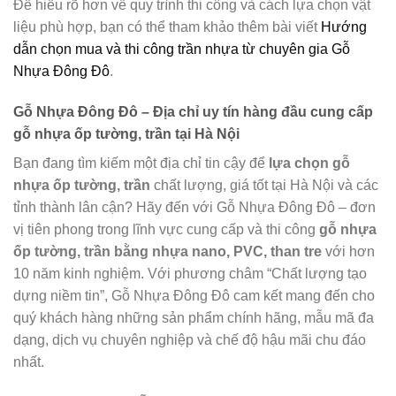
Để hiểu rõ hơn về quy trình thi công và cách lựa chọn vật
liệu phù hợp, bạn có thể tham khảo thêm bài viết
Hướng
dẫn chọn mua và thi công trần nhựa từ chuyên gia Gỗ
Nhựa Đông Đô
.
Gỗ Nhựa Đông Đô – Địa chỉ uy tín hàng đầu cung cấp
gỗ nhựa ốp tường, trần tại Hà Nội
Bạn đang tìm kiếm một địa chỉ tin cậy để
lựa chọn gỗ
nhựa ốp tường, trần
chất lượng, giá tốt tại Hà Nội và các
tỉnh thành lân cận? Hãy đến với Gỗ Nhựa Đông Đô – đơn
vị tiên phong trong lĩnh vực cung cấp và thi công
gỗ nhựa
ốp tường, trần bằng nhựa nano, PVC, than tre
với hơn
10 năm kinh nghiệm. Với phương châm “Chất lượng tạo
dựng niềm tin”, Gỗ Nhựa Đông Đô cam kết mang đến cho
quý khách hàng những sản phẩm chính hãng, mẫu mã đa
dạng, dịch vụ chuyên nghiệp và chế độ hậu mãi chu đáo
nhất.