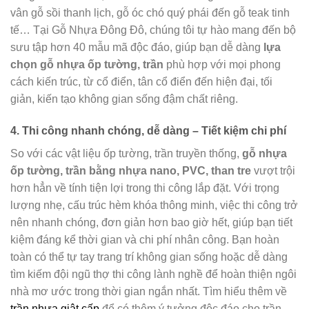
vân gỗ sồi thanh lịch, gỗ óc chó quý phái đến gỗ teak tinh
tế… Tại Gỗ Nhựa Đông Đô, chúng tôi tự hào mang đến bộ
sưu tập hơn 40 mẫu mã độc đáo, giúp bạn dễ dàng
lựa
chọn gỗ nhựa ốp tường, trần
phù hợp với mọi phong
cách kiến trúc, từ cổ điển, tân cổ điển đến hiện đại, tối
giản, kiến tạo không gian sống đậm chất riêng.
4. Thi công nhanh chóng, dễ dàng – Tiết kiệm chi phí
So với các vật liệu ốp tường, trần truyền thống,
gỗ nhựa
ốp tường, trần bằng nhựa nano, PVC, than tre
vượt trội
hơn hẳn về tính tiện lợi trong thi công lắp đặt. Với trọng
lượng nhẹ, cấu trúc hèm khóa thông minh, việc thi công trở
nên nhanh chóng, đơn giản hơn bao giờ hết, giúp bạn tiết
kiệm đáng kể thời gian và chi phí nhân công. Bạn hoàn
toàn có thể tự tay trang trí không gian sống hoặc dễ dàng
tìm kiếm đội ngũ thợ thi công lành nghề để hoàn thiện ngôi
nhà mơ ước trong thời gian ngắn nhất. Tìm hiểu thêm về
trần nhựa giật cấp
để có thêm ý tưởng độc đáo cho trần