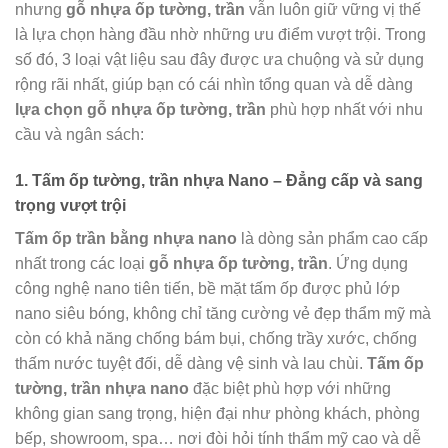
nhưng
gỗ nhựa ốp tường, trần
vẫn luôn giữ vững vị thế
là lựa chọn hàng đầu nhờ những ưu điểm vượt trội. Trong
số đó, 3 loại vật liệu sau đây được ưa chuộng và sử dụng
rộng rãi nhất, giúp bạn có cái nhìn tổng quan và dễ dàng
lựa chọn gỗ nhựa ốp tường, trần
phù hợp nhất với nhu
cầu và ngân sách:
1. Tấm ốp tường, trần nhựa Nano – Đẳng cấp và sang
trọng vượt trội
Tấm ốp trần bằng nhựa nano
là dòng sản phẩm cao cấp
nhất trong các loại
gỗ nhựa ốp tường, trần
. Ứng dụng
công nghệ nano tiên tiến, bề mặt tấm ốp được phủ lớp
nano siêu bóng, không chỉ tăng cường vẻ đẹp thẩm mỹ mà
còn có khả năng chống bám bụi, chống trầy xước, chống
thấm nước tuyệt đối, dễ dàng vệ sinh và lau chùi.
Tấm ốp
tường, trần nhựa nano
đặc biệt phù hợp với những
không gian sang trọng, hiện đại như phòng khách, phòng
bếp, showroom, spa… nơi đòi hỏi tính thẩm mỹ cao và dễ