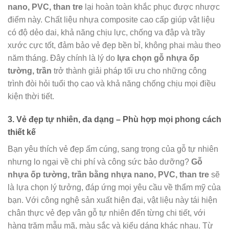
nano, PVC, than tre
lại hoàn toàn khắc phục được nhược
điểm này. Chất liệu nhựa composite cao cấp giúp vật liệu
có độ dẻo dai, khả năng chịu lực, chống va đập và trầy
xước cực tốt, đảm bảo vẻ đẹp bền bỉ, không phai màu theo
năm tháng. Đây chính là lý do
lựa chọn gỗ nhựa ốp
tường, trần
trở thành giải pháp tối ưu cho những công
trình đòi hỏi tuổi thọ cao và khả năng chống chịu mọi điều
kiện thời tiết.
3. Vẻ đẹp tự nhiên, đa dạng – Phù hợp mọi phong cách
thiết kế
Bạn yêu thích vẻ đẹp ấm cúng, sang trọng của gỗ tự nhiên
nhưng lo ngại về chi phí và công sức bảo dưỡng?
Gỗ
nhựa ốp tường, trần bằng nhựa nano, PVC, than tre
sẽ
là lựa chọn lý tưởng, đáp ứng mọi yêu cầu về thẩm mỹ của
bạn. Với công nghệ sản xuất hiện đại, vật liệu này tái hiện
chân thực vẻ đẹp vân gỗ tự nhiên đến từng chi tiết, với
hàng trăm mẫu mã, màu sắc và kiểu dáng khác nhau. Từ