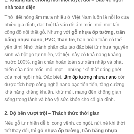
nhà toàn diện
Thời tiết nóng ẩm mưa nhiều ở Việt Nam luôn là nỗi lo của
nhiều gia đình, đặc biệt là vấn đề ẩm mốc, mối mọt tấn
công đồ nội thất gỗ. Nhưng với
gỗ nhựa ốp tường, trần
bằng nhựa nano, PVC, than tre
, bạn hoàn toàn có thể
yên tâm! Nhờ thành phần cấu tạo đặc biệt từ nhựa nguyên
sinh và bột gỗ tự nhiên, vật liệu này có khả năng kháng
nước 100%, ngăn chặn hoàn toàn sự xâm nhập và phát
triển của nấm mốc, mối mọt – những “kẻ thù” đáng ghét
của mọi ngôi nhà. Đặc biệt,
tấm ốp tường nhựa nano
còn
được tích hợp công nghệ nano bạc tiên tiến, tăng cường
khả năng kháng khuẩn, khử mùi, mang đến không gian
sống trong lành và bảo vệ sức khỏe cho cả gia đình.
2. Độ bền vượt trội – Thách thức thời gian
Nếu gỗ tự nhiên dễ bị cong vênh, co ngót, nứt nẻ khi thời
tiết thay đổi, thì
gỗ nhựa ốp tường, trần bằng nhựa