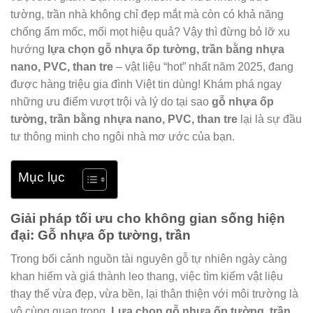
tường, trần nhà không chỉ đẹp mắt mà còn có khả năng
chống ẩm mốc, mối mọt hiệu quả? Vậy thì đừng bỏ lỡ xu
hướng
lựa chọn gỗ nhựa ốp tường, trần bằng nhựa
nano, PVC, than tre
– vật liệu “hot” nhất năm 2025, đang
được hàng triệu gia đình Việt tin dùng! Khám phá ngay
những ưu điểm vượt trội và lý do tại sao
gỗ nhựa ốp
tường, trần bằng nhựa nano, PVC, than tre
lại là sự đầu
tư thông minh cho ngôi nhà mơ ước của bạn.
Mục lục
Giải pháp tối ưu cho không gian sống hiện
đại: Gỗ nhựa ốp tường, trần
Trong bối cảnh nguồn tài nguyên gỗ tự nhiên ngày càng
khan hiếm và giá thành leo thang, việc tìm kiếm vật liệu
thay thế vừa đẹp, vừa bền, lại thân thiện với môi trường là
vô cùng quan trọng.
Lựa chọn gỗ nhựa ốp tường, trần