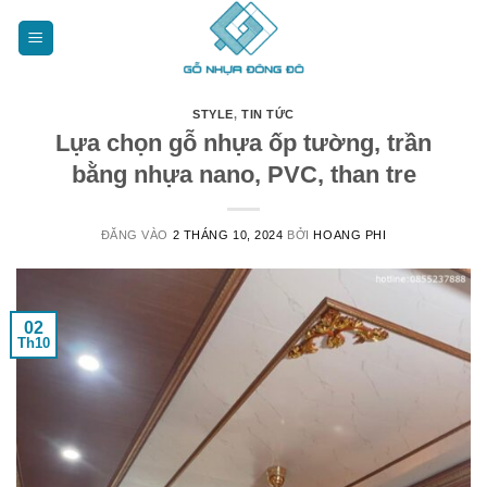
Bỏ
qua
nội
dung
STYLE
,
TIN TỨC
Lựa chọn gỗ nhựa ốp tường, trần
bằng nhựa nano, PVC, than tre
ĐĂNG VÀO
2 THÁNG 10, 2024
BỞI
HOANG PHI
02
Th10