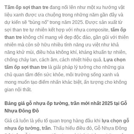
Tấm ốp sợi than tre
đang nổi lên như một xu hướng vật
liệu xanh được ưa chuộng trong những năm gần đây và
dự kiến sẽ “bùng nổ” trong năm 2025. Được sản xuất từ
sợi than tre tự nhiên kết hợp với nhựa composite,
tấm ốp
than tre
không chỉ mang vẻ đẹp độc đáo, gần gũi với thiên
nhiên mà còn sở hữu nhiều tính năng ưu việt như khả
năng khử mùi, điều hòa không khí, kháng khuẩn tự nhiên,
chống cháy lan, cách âm, cách nhiệt hiệu quả.
Lựa chọn
tấm ốp sợi than tre
là giải pháp lý tưởng cho những gia
chủ quan tâm đến sức khỏe, môi trường sống xanh và
mong muốn tạo điểm nhấn khác biệt, ấn tượng cho không
gian nội thất.
Bảng giá gỗ nhựa ốp tường, trần mới nhất 2025 tại Gỗ
Nhựa Đông Đô
Giá cả luôn là yếu tố quan trọng hàng đầu khi
lựa chọn gỗ
nhựa ốp tường, trần
. Thấu hiểu điều đó, Gỗ Nhựa Đông