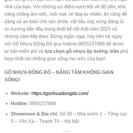
nhà của bạn. Với những ưu điểm vượt trội về độ bền, khả
năng chống ẩm mốc, mối mọt, vẻ đẹp tự nhiên, thi công dễ
dàng và an toàn cho sức khỏe, vật liệu này xứng đáng là
xu hướng dẫn đầu trong thiết kế nội thất năm 2025 và
những năm tiếp theo. Đừng ngần ngại, hãy liên hệ ngay
với Gỗ Nhựa Đông Đô qua hotline 0855237888 để được
tư vấn miễn phí và
lựa chọn gỗ nhựa ốp tường, trần
phù
hợp nhất với không gian sống mơ ước của bạn!
GỖ NHỰA ĐÔNG ĐÔ – NÂNG TẦM KHÔNG GIAN
SỐNG!
Website:
https://gonhuadongdo.com/
Hotline:
0855237888
Showroom & Địa chỉ:
Số 38 – Nhà vườn 1 – Tổng cục
5 – Yên Xá – Thanh Trì – Hà Nội