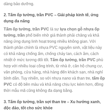
dàng bảo dưỡng.
2. Tấm ốp tường, trần PVC – Giải pháp kinh tế, ứng
dụng đa năng
Tấm ốp tường, trần PVC
là sự
lựa chọn gỗ nhựa ốp
tường, trần
phổ biến nhờ giá thành phải chăng và khả
năng ứng dụng linh hoạt trong nhiều không gian. Với
thành phần chính là nhựa PVC nguyên sinh, vật liệu này
có khả năng chống ẩm, chống cháy lan, cách âm, cách
nhiệt ở mức tương đối tốt.
Tấm ốp tường, trần PVC
phù
hợp với nhiều loại công trình, từ nhà ở, căn hộ chung cư,
văn phòng, cửa hàng, nhà hàng đến khách sạn, nhà nghỉ
bình dân. Tuy nhiên, so với nhựa nano và than tre,
tấm ốp
PVC
có độ bền màu và khả năng chịu lực kém hơn, đồng
thời mẫu mã cũng không đa dạng bằng.
3. Tấm ốp tường, trần sợi than tre – Xu hướng xanh,
độc đáo, tốt cho sức khỏe