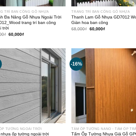
G TRÍ BAN CÔNG GỖ NHỰA
TRANG TRÍ BAN CÔNG GỖ NHỰA
h Đa Năng Gỗ Nhựa Ngoài Trời
Thanh Lam Gỗ Nhựa GD7012 W
12_Wood trang trí ban công
Giàn hoa ban công
 trời
Giá
Giá
68,000
₫
60,000
₫
gốc
hiện
Giá
Giá
00
₫
60,000
₫
là:
tại
gốc
hiện
68,000₫.
là:
là:
tại
60,000₫.
68,000₫.
là:
60,000₫.
-16%
ỐP TƯỜNG NGOÀI TRỜI
TẤM ỐP TƯỜNG NANO - TẤM ỐP TR
nhựa ốp tường ngoài trời
Tấm Ốp Tường Nhựa Giả Gỗ GP0