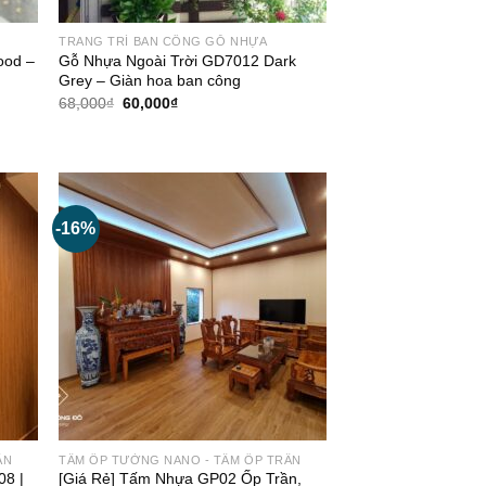
TRANG TRÍ BAN CÔNG GỖ NHỰA
ood –
Gỗ Nhựa Ngoài Trời GD7012 Dark
Grey – Giàn hoa ban công
Giá
Giá
68,000
₫
60,000
₫
gốc
hiện
là:
tại
68,000₫.
là:
60,000₫.
-16%
ẦN
TẤM ỐP TƯỜNG NANO - TẤM ỐP TRẦN
8 |
[Giá Rẻ] Tấm Nhựa GP02 Ốp Trần,