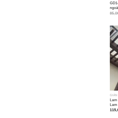
GD14
ngoài
85,0
GIÀN
Lam 
Lam
115,