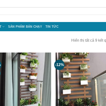
T
SẢN PHẨM BÁN CHẠY
TIN TỨC
Hiển thị tất cả 9 kết 
%
-12%