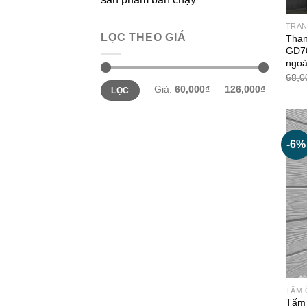
TRAN
LỌC THEO GIÁ
Than
GD70
ngoài
68,0
Giá
Giá
Giá:
60,000₫
—
126,000₫
LỌC
thấp
cao
nhất
nhất
-6%
TẤM 
Tấm 