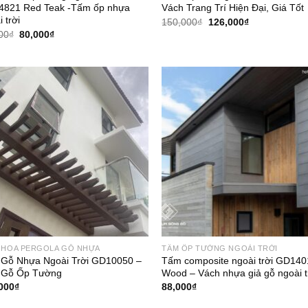
821 Red Teak -Tấm ốp nhựa
Vách Trang Trí Hiện Đại, Giá Tốt
 trời
Giá
Giá
150,000
₫
126,000
₫
gốc
hiện
Giá
Giá
00
₫
80,000
₫
là:
tại
gốc
hiện
150,000₫.
là:
là:
tại
126,000₫.
85,000₫.
là:
80,000₫.
 HOA PERGOLA GỖ NHỰA
TẤM ỐP TƯỜNG NGOÀI TRỜI
Gỗ Nhựa Ngoài Trời GD10050 –
Tấm composite ngoài trời GD14
 Gỗ Ốp Tường
Wood – Vách nhựa giả gỗ ngoài t
000
₫
88,000
₫