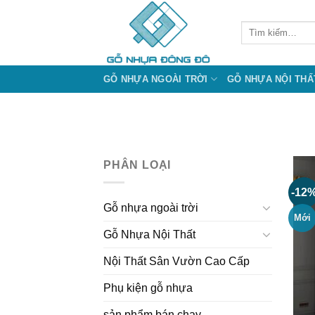
Bỏ
qua
Tìm
kiếm:
nội
dung
GỖ NHỰA NGOÀI TRỜI
GỖ NHỰA NỘI THẤ
PHÂN LOẠI
-12
Gỗ nhựa ngoài trời
Mới
Gỗ Nhựa Nội Thất
Nội Thất Sân Vườn Cao Cấp
Phụ kiện gỗ nhựa
sản phẩm bán chạy