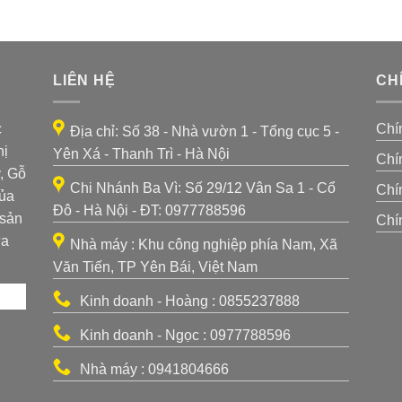
LIÊN HỆ
CH
c
Chí
Địa chỉ: Số 38 - Nhà vườn 1 - Tổng cục 5 -
hị
Yên Xá - Thanh Trì - Hà Nội
Chí
, Gỗ
Chi Nhánh Ba Vì: Số 29/12 Vân Sa 1 - Cổ
Chí
của
Đô - Hà Nội - ĐT: 0977788596
 sản
Chí
ựa
Nhà máy : Khu công nghiệp phía Nam, Xã
Văn Tiến, TP Yên Bái, Việt Nam
Kinh doanh - Hoàng : 0855237888
Kinh doanh - Ngọc : 0977788596
Nhà máy : 0941804666