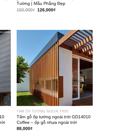
Tường | Mẫu Phẳng Đẹp
Giá
Giá
150,000
₫
126,000
₫
gốc
hiện
là:
tại
150,000₫.
là:
126,000₫.
TẤM ỐP TƯỜNG NGOÀI TRỜI
010
Tấm gỗ ốp tường ngoài trời GD14010
rời
Coffee – ốp gỗ nhựa ngoài trời
88,000
₫