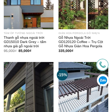
TẤM ỐP TƯỜNG NGOÀI TRỜI
GIÀN HOA PERGOLA GỖ NHỰA
Thanh gỗ nhựa ngoài trời
Gỗ Nhựa Ngoài Trời
GD15010 Dark Grey – tấm
GD120120 Coffee – Trụ Cột
nhựa giả gỗ ngoài trời
Gỗ Nhựa Giàn Hoa Pergola
Giá
Giá
95,000
₫
85,000
₫
335,000
₫
gốc
hiện
là:
tại
95,000₫.
là:
85,000₫.
-15%