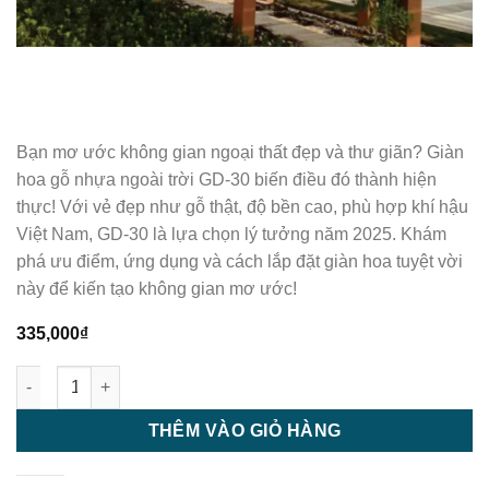
Bạn mơ ước không gian ngoại thất đẹp và thư giãn? Giàn
hoa gỗ nhựa ngoài trời GD-30 biến điều đó thành hiện
thực! Với vẻ đẹp như gỗ thật, độ bền cao, phù hợp khí hậu
Việt Nam, GD-30 là lựa chọn lý tưởng năm 2025. Khám
phá ưu điểm, ứng dụng và cách lắp đặt giàn hoa tuyệt vời
này để kiến tạo không gian mơ ước!
335,000
₫
Giàn hoa gỗ nhựa ngoài trời | Giàn hoa pergola GD - 30 số lượ
THÊM VÀO GIỎ HÀNG