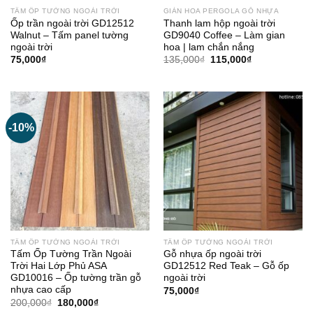
TẤM ỐP TƯỜNG NGOÀI TRỜI
GIÀN HOA PERGOLA GỖ NHỰA
Ốp trần ngoài trời GD12512
Thanh lam hộp ngoài trời
Walnut – Tấm panel tường
GD9040 Coffee – Làm gian
ngoài trời
hoa | lam chắn nắng
Giá
Giá
75,000
₫
135,000
₫
115,000
₫
gốc
hiện
là:
tại
135,000₫.
là:
115,000₫.
-10%
TẤM ỐP TƯỜNG NGOÀI TRỜI
TẤM ỐP TƯỜNG NGOÀI TRỜI
Tấm Ốp Tường Trần Ngoài
Gỗ nhựa ốp ngoài trời
Trời Hai Lớp Phủ ASA
GD12512 Red Teak – Gỗ ốp
GD10016 – Ốp tường trần gỗ
ngoài trời
nhựa cao cấp
75,000
₫
Giá
Giá
200,000
₫
180,000
₫
gốc
hiện