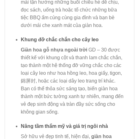
mái tận hưởng những buổi chiều hè dễ chịu,
đọc sách, uống trà hoặc tổ chức những bữa
tiệc BBQ ấm cúng cùng gia đình và bạn bè
dưới mái che xanh mát của giàn hoa.
Khung đỡ chắc chắn cho cây leo
Giàn hoa gỗ nhựa ngoài trời
GD – 30 được
thiết kế với khung cột và thanh lam chắc chắn,
tạo thành một hệ thống đỡ vững chắc cho các
loại cây leo như hoa hồng leo, hoa giấy, tigon,
錦屏封, hoặc các loại dây leo trang trí khác.
Bạn có thể thỏa sức sáng tạo, biến giàn hoa
thành một bức tường xanh tự nhiên, mang đến
vẻ đẹp sinh động và tràn đầy sức sống cho
không gian sống.
Nâng tầm thẩm mỹ và giá trị ngôi nhà
Sở hữu vẻ đẹp tinh tế, hiện đại,
giàn hoa