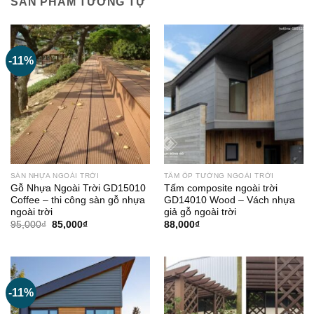
SẢN PHẨM TƯƠNG TỰ
-11%
SÀN NHỰA NGOÀI TRỜI
TẤM ỐP TƯỜNG NGOÀI TRỜI
Gỗ Nhựa Ngoài Trời GD15010
Tấm composite ngoài trời
Coffee – thi công sàn gỗ nhựa
GD14010 Wood – Vách nhựa
ngoài trời
giả gỗ ngoài trời
Giá
Giá
95,000
₫
85,000
₫
88,000
₫
gốc
hiện
là:
tại
95,000₫.
là:
85,000₫.
-11%