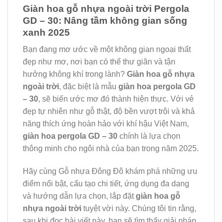
Giàn hoa gỗ nhựa ngoài trời Pergola
GD – 30: Nâng tầm không gian sống
xanh 2025
Bạn đang mơ ước về một không gian ngoại thất
đẹp như mơ, nơi bạn có thể thư giãn và tận
hưởng không khí trong lành?
Giàn hoa gỗ nhựa
ngoài trời
, đặc biệt là mẫu
giàn hoa pergola GD
– 30
, sẽ biến ước mơ đó thành hiện thực. Với vẻ
đẹp tự nhiên như gỗ thật, độ bền vượt trội và khả
năng thích ứng hoàn hảo với khí hậu Việt Nam,
giàn hoa pergola GD – 30
chính là lựa chọn
thông minh cho ngôi nhà của bạn trong năm 2025.
Hãy cùng Gỗ nhựa Đông Đô khám phá những ưu
điểm nổi bật, cấu tạo chi tiết, ứng dụng đa dạng
và hướng dẫn lựa chọn, lắp đặt
giàn hoa gỗ
nhựa ngoài trời
tuyệt vời này. Chúng tôi tin rằng,
sau khi đọc bài viết này, bạn sẽ tìm thấy giải pháp