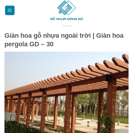
Bỏ
qua
nội
dung
Giàn hoa gỗ nhựa ngoài trời | Giàn hoa
pergola GD – 30