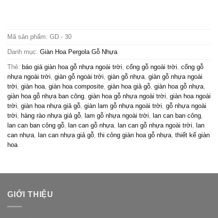
là:
tại
200,000₫.
là:
180,000₫.
Mã sản phẩm:
GD - 30
Danh mục:
Giàn Hoa Pergola Gỗ Nhựa
Thẻ:
báo giá giàn hoa gỗ nhựa ngoài trời
,
cổng gỗ ngoài trời
,
cổng gỗ
nhựa ngoài trời
,
giàn gỗ ngoài trời
,
giàn gỗ nhựa
,
giàn gỗ nhựa ngoài
trời
,
giàn hoa
,
giàn hoa composite
,
giàn hoa giả gỗ
,
giàn hoa gỗ nhựa
,
giàn hoa gỗ nhựa ban công
,
giàn hoa gỗ nhựa ngoài trời
,
giàn hoa ngoài
trời
,
giàn hoa nhựa giả gỗ
,
giàn lam gỗ nhựa ngoài trời
,
gỗ nhựa ngoài
trời
,
hàng rào nhựa giả gỗ
,
lam gỗ nhựa ngoài trời
,
lan can ban công
,
lan can ban công gỗ
,
lan can gỗ nhựa
,
lan can gỗ nhựa ngoài trời
,
lan
can nhựa
,
lan can nhựa giả gỗ
,
thi công giàn hoa gỗ nhựa
,
thiết kế giàn
hoa
GIỚI THIỆU