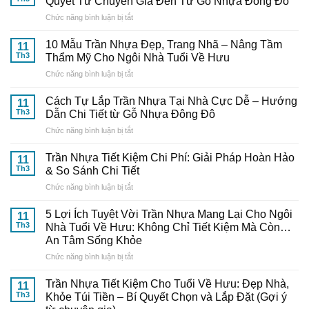
Quyết Từ Chuyên Gia Đến Từ Gỗ Nhựa Đông Đô
ở
Chức năng bình luận bị tắt
Chọn
Mua
10 Mẫu Trần Nhựa Đẹp, Trang Nhã – Nâng Tầm
11
Và
Th3
Thẩm Mỹ Cho Ngôi Nhà Tuổi Về Hưu
Thi
ở
Chức năng bình luận bị tắt
Công
10
Trần
Mẫu
Nhựa
Cách Tự Lắp Trần Nhựa Tại Nhà Cực Dễ – Hướng
11
Trần
Thông
Th3
Dẫn Chi Tiết từ Gỗ Nhựa Đông Đô
Nhựa
Minh:
ở
Chức năng bình luận bị tắt
Đẹp,
Bí
Cách
Trang
Quyết
Tự
Nhã
Trần Nhựa Tiết Kiệm Chi Phí: Giải Pháp Hoàn Hảo
Từ
11
Lắp
–
Th3
& So Sánh Chi Tiết
Chuyên
Trần
Nâng
Gia
ở
Chức năng bình luận bị tắt
Nhựa
Tầm
Đến
Trần
Tại
Thẩm
Từ
Nhựa
Nhà
5 Lợi Ích Tuyệt Vời Trần Nhựa Mang Lại Cho Ngôi
Mỹ
11
Gỗ
Tiết
Cực
Th3
Nhà Tuổi Về Hưu: Không Chỉ Tiết Kiệm Mà Còn…
Cho
Nhựa
Kiệm
Dễ
Ngôi
An Tâm Sống Khỏe
Đông
Chi
–
Nhà
Đô
ở
Chức năng bình luận bị tắt
Phí:
Hướng
Tuổi
5
Giải
Dẫn
Về
Lợi
Pháp
Trần Nhựa Tiết Kiệm Cho Tuổi Về Hưu: Đẹp Nhà,
Chi
11
Hưu
Ích
Hoàn
Tiết
Th3
Khỏe Túi Tiền – Bí Quyết Chọn và Lắp Đặt (Gợi ý
Tuyệt
Hảo
từ