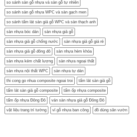
gia)
so sánh sàn gỗ nhựa và sàn gỗ tự nhiên
so sánh sàn gỗ nhựa WPC và sàn gạch men
so sánh tấm lát sàn giả gỗ WPC và sàn thạch anh
sàn nhựa bóc dán
sàn nhựa giả gỗ
sàn nhựa giả gỗ chống nước
sàn nhựa giả gỗ giá rẻ
sàn nhựa giả gỗ đông đô
sàn nhựa hèm khóa
sàn nhựa kém chất lượng
sàn nhựa ngoại thất
sàn nhựa nội thất WPC
sàn nhựa tự dán
thi cong go nhua composite ngoai troi
tấm lát sàn giả gỗ
tấm lát sàn giả gỗ composite
tấm ốp nhựa composite
tấm ốp nhựa Đông Đô
ván sàn nhựa giả gỗ Đông Đô
vật liệu trang trí tường
vỉ gỗ nhựa ban công
đồ dùng sân vườn