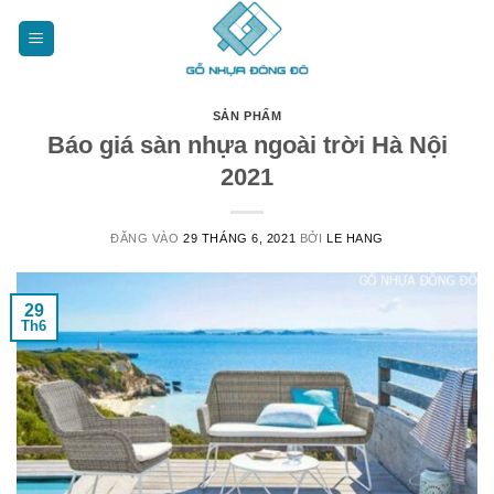
Bỏ
qua
nội
dung
SẢN PHẨM
Báo giá sàn nhựa ngoài trời Hà Nội
2021
ĐĂNG VÀO
29 THÁNG 6, 2021
BỞI
LE HANG
29
Th6