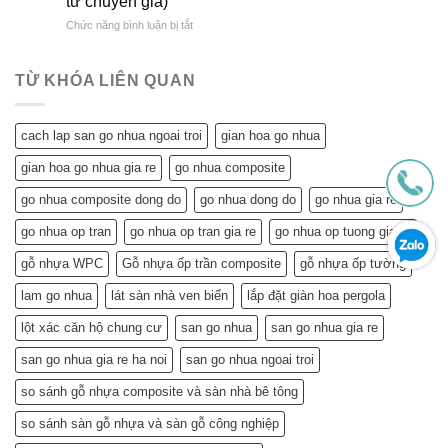
từ chuyên gia)
Vời
&
Gỗ
ở
Chức năng bình luận bị tắt
Trần
So
Nhựa
Trần
Nhựa
Sánh
Đông
Nhựa
Mang
Chi
Đô
Tiết
Lại
Tiết
TỪ KHÓA LIÊN QUAN
Kiệm
Cho
Cho
Ngôi
Tuổi
Nhà
cach lap san go nhua ngoai troi
gian hoa go nhua
Về
Tuổi
Hưu:
Về
gian hoa go nhua gia re
go nhua composite
Đẹp
Hưu:
Nhà,
Không
go nhua composite dong do
go nhua dong do
go nhua gia re
Khỏe
Chỉ
Túi
Tiết
go nhua op tran
go nhua op tran gia re
go nhua op tuong gia re
Tiền
Kiệm
–
gỗ nhựa WPC
Gỗ nhựa ốp trần composite
gỗ nhựa ốp tường
Mà
Bí
Còn…
lam go nhua
lát sàn nhà ven biển
lắp đặt giàn hoa pergola
Quyết
An
Chọn
Tâm
lột xác căn hộ chung cư
san go nhua
san go nhua gia re
và
Sống
Lắp
Khỏe
san go nhua gia re ha noi
san go nhua ngoai troi
Đặt
(Gợi
so sánh gỗ nhựa composite và sàn nhà bê tông
ý
từ
so sánh sàn gỗ nhựa và sàn gỗ công nghiệp
chuyên