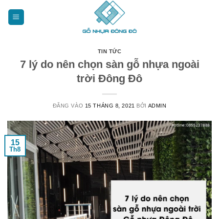
Bỏ
qua
nội
dung
TIN TỨC
7 lý do nên chọn sàn gỗ nhựa ngoài
trời Đông Đô
ĐĂNG VÀO
15 THÁNG 8, 2021
BỞI
ADMIN
15
Th8