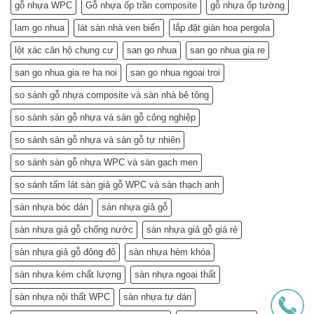
–
gỗ nhựa WPC
Gỗ nhựa ốp trần composite
gỗ nhựa ốp tường
Mà
Bí
Còn…
lam go nhua
lát sàn nhà ven biển
lắp đặt giàn hoa pergola
Quyết
An
Chọn
Tâm
lột xác căn hộ chung cư
san go nhua
san go nhua gia re
và
Sống
Lắp
Khỏe
san go nhua gia re ha noi
san go nhua ngoai troi
Đặt
(Gợi
so sánh gỗ nhựa composite và sàn nhà bê tông
ý
từ
so sánh sàn gỗ nhựa và sàn gỗ công nghiệp
chuyên
gia)
so sánh sàn gỗ nhựa và sàn gỗ tự nhiên
so sánh sàn gỗ nhựa WPC và sàn gạch men
so sánh tấm lát sàn giả gỗ WPC và sàn thạch anh
sàn nhựa bóc dán
sàn nhựa giả gỗ
sàn nhựa giả gỗ chống nước
sàn nhựa giả gỗ giá rẻ
sàn nhựa giả gỗ đông đô
sàn nhựa hèm khóa
sàn nhựa kém chất lượng
sàn nhựa ngoại thất
sàn nhựa nội thất WPC
sàn nhựa tự dán