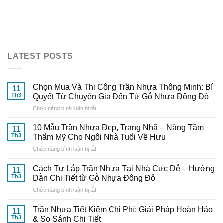
LATEST POSTS
Chọn Mua Và Thi Công Trần Nhựa Thông Minh: Bí
11
Th3
Quyết Từ Chuyên Gia Đến Từ Gỗ Nhựa Đông Đô
ở
Chức năng bình luận bị tắt
Chọn
Mua
10 Mẫu Trần Nhựa Đẹp, Trang Nhã – Nâng Tầm
11
Và
Th3
Thẩm Mỹ Cho Ngôi Nhà Tuổi Về Hưu
Thi
ở
Chức năng bình luận bị tắt
Công
10
Trần
Mẫu
Nhựa
Cách Tự Lắp Trần Nhựa Tại Nhà Cực Dễ – Hướng
11
Trần
Thông
Th3
Dẫn Chi Tiết từ Gỗ Nhựa Đông Đô
Nhựa
Minh:
ở
Chức năng bình luận bị tắt
Đẹp,
Bí
Cách
Trang
Quyết
Tự
Nhã
Trần Nhựa Tiết Kiệm Chi Phí: Giải Pháp Hoàn Hảo
Từ
11
Lắp
–
Th3
& So Sánh Chi Tiết
Chuyên
Trần