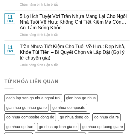
Nâng
Gia
ở
Chức năng bình luận bị tắt
Nhựa
Tầm
Đến
Trần
Tại
Thẩm
Từ
Nhựa
Nhà
5 Lợi Ích Tuyệt Vời Trần Nhựa Mang Lại Cho Ngôi
Mỹ
11
Gỗ
Tiết
Cực
Th3
Nhà Tuổi Về Hưu: Không Chỉ Tiết Kiệm Mà Còn…
Cho
Nhựa
Kiệm
Dễ
Ngôi
An Tâm Sống Khỏe
Đông
Chi
–
Nhà
Đô
ở
Chức năng bình luận bị tắt
Phí:
Hướng
Tuổi
5
Giải
Dẫn
Về
Lợi
Pháp
Trần Nhựa Tiết Kiệm Cho Tuổi Về Hưu: Đẹp Nhà,
Chi
11
Hưu
Ích
Hoàn
Tiết
Th3
Khỏe Túi Tiền – Bí Quyết Chọn và Lắp Đặt (Gợi ý
Tuyệt
Hảo
từ
từ chuyên gia)
Vời
&
Gỗ
ở
Chức năng bình luận bị tắt
Trần
So
Nhựa
Trần
Nhựa
Sánh
Đông
Nhựa
Mang
Chi
Đô
Tiết
Lại
Tiết
TỪ KHÓA LIÊN QUAN
Kiệm
Cho
Cho
Ngôi
Tuổi
Nhà
cach lap san go nhua ngoai troi
gian hoa go nhua
Về
Tuổi
Hưu:
Về
gian hoa go nhua gia re
go nhua composite
Đẹp
Hưu:
Nhà,
Không
go nhua composite dong do
go nhua dong do
go nhua gia re
Khỏe
Chỉ
Túi
Tiết
go nhua op tran
go nhua op tran gia re
go nhua op tuong gia re
Tiền
Kiệm