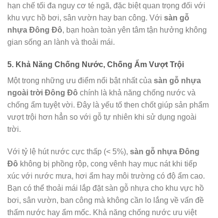
hạn chế tối đa nguy cơ té ngã, đặc biệt quan trọng đối với
khu vực hồ bơi, sân vườn hay ban công. Với
sàn gỗ
nhựa Đông Đô
, bạn hoàn toàn yên tâm tận hưởng không
gian sống an lành và thoải mái.
5. Khả Năng Chống Nước, Chống Ẩm Vượt Trội
Một trong những ưu điểm nổi bật nhất của
sàn gỗ nhựa
ngoài trời Đông Đô
chính là khả năng chống nước và
chống ẩm tuyệt vời. Đây là yếu tố then chốt giúp sản phẩm
vượt trội hơn hẳn so với gỗ tự nhiên khi sử dụng ngoài
trời.
Với tỷ lệ hút nước cực thấp (< 5%),
sàn gỗ nhựa Đông
Đô
không bị phồng rộp, cong vênh hay mục nát khi tiếp
xúc với nước mưa, hơi ẩm hay môi trường có độ ẩm cao.
Bạn có thể thoải mái lắp đặt sàn gỗ nhựa cho khu vực hồ
bơi, sân vườn, ban công mà không cần lo lắng về vấn đề
thấm nước hay ẩm mốc. Khả năng chống nước ưu việt