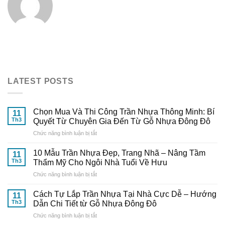
LATEST POSTS
Chọn Mua Và Thi Công Trần Nhựa Thông Minh: Bí
11
Th3
Quyết Từ Chuyên Gia Đến Từ Gỗ Nhựa Đông Đô
ở
Chức năng bình luận bị tắt
Chọn
Mua
10 Mẫu Trần Nhựa Đẹp, Trang Nhã – Nâng Tầm
11
Và
Th3
Thẩm Mỹ Cho Ngôi Nhà Tuổi Về Hưu
Thi
ở
Chức năng bình luận bị tắt
Công
10
Trần
Mẫu
Nhựa
Cách Tự Lắp Trần Nhựa Tại Nhà Cực Dễ – Hướng
11
Trần
Thông
Th3
Dẫn Chi Tiết từ Gỗ Nhựa Đông Đô
Nhựa
Minh:
ở
Chức năng bình luận bị tắt
Đẹp,
Bí
Cách