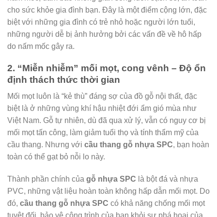
cho sức khỏe gia đình bạn. Đây là một điểm cộng lớn, đặc
biệt với những gia đình có trẻ nhỏ hoặc người lớn tuổi,
những người dễ bị ảnh hưởng bởi các vấn đề về hô hấp
do nấm mốc gây ra.
2. “Miễn nhiễm” mối mọt, cong vênh – Độ ổn
định thách thức thời gian
Mối mọt luôn là “kẻ thù” đáng sợ của đồ gỗ nội thất, đặc
biệt là ở những vùng khí hậu nhiệt đới ẩm gió mùa như
Việt Nam. Gỗ tự nhiên, dù đã qua xử lý, vẫn có nguy cơ bị
mối mọt tấn công, làm giảm tuổi thọ và tính thẩm mỹ của
cầu thang. Nhưng với
cầu thang gỗ nhựa SPC
, bạn hoàn
toàn có thể gạt bỏ nỗi lo này.
Thành phần chính của
gỗ nhựa SPC
là bột đá và nhựa
PVC, những vật liệu hoàn toàn không hấp dẫn mối mọt. Do
đó,
cầu thang gỗ nhựa SPC
có khả năng chống mối mọt
tuyệt đối, bảo vệ công trình của bạn khỏi sự phá hoại của