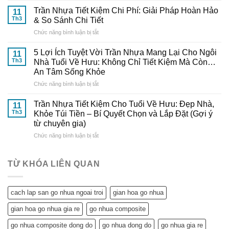
Trang
Quyết
Tự
Nhã
Trần Nhựa Tiết Kiệm Chi Phí: Giải Pháp Hoàn Hảo
Từ
11
Lắp
–
Th3
& So Sánh Chi Tiết
Chuyên
Trần
Nâng
Gia
ở
Chức năng bình luận bị tắt
Nhựa
Tầm
Đến
Trần
Tại
Thẩm
Từ
Nhựa
Nhà
5 Lợi Ích Tuyệt Vời Trần Nhựa Mang Lại Cho Ngôi
Mỹ
11
Gỗ
Tiết
Cực
Th3
Nhà Tuổi Về Hưu: Không Chỉ Tiết Kiệm Mà Còn…
Cho
Nhựa
Kiệm
Dễ
Ngôi
An Tâm Sống Khỏe
Đông
Chi
–
Nhà
Đô
ở
Chức năng bình luận bị tắt
Phí:
Hướng
Tuổi
5
Giải
Dẫn
Về
Lợi
Pháp
Trần Nhựa Tiết Kiệm Cho Tuổi Về Hưu: Đẹp Nhà,
Chi
11
Hưu
Ích
Hoàn
Tiết
Th3
Khỏe Túi Tiền – Bí Quyết Chọn và Lắp Đặt (Gợi ý
Tuyệt
Hảo
từ
từ chuyên gia)
Vời
&
Gỗ
ở
Chức năng bình luận bị tắt
Trần
So
Nhựa
Trần
Nhựa
Sánh
Đông
Nhựa
Mang
Chi
Đô
Tiết
Lại
Tiết
TỪ KHÓA LIÊN QUAN
Kiệm
Cho
Cho
Ngôi
Tuổi
Nhà
cach lap san go nhua ngoai troi
gian hoa go nhua
Về
Tuổi
Hưu:
Về
gian hoa go nhua gia re
go nhua composite
Đẹp
Hưu:
Nhà,
Không
go nhua composite dong do
go nhua dong do
go nhua gia re