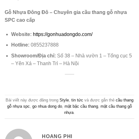
Gỗ Nhựa Đông Đô – Chuyên gia cầu thang gỗ nhựa
SPC cao cấp
Website:
https://gonhuadongdo.com/
Hotline:
0855237888
Showroom/Địa chỉ:
Số 38 – Nhà vườn 1 – Tổng cục 5
– Yên Xá – Thanh Trì – Hà Nội
Bài viết này được đăng trong
Style
,
tin tức
và được gắn thẻ
cầu thang
gỗ nhựa spc
,
go nhua dong do
,
mặt bậc cầu thang
,
mặt cầu thang gỗ
nhựa
.
HOANG PHI