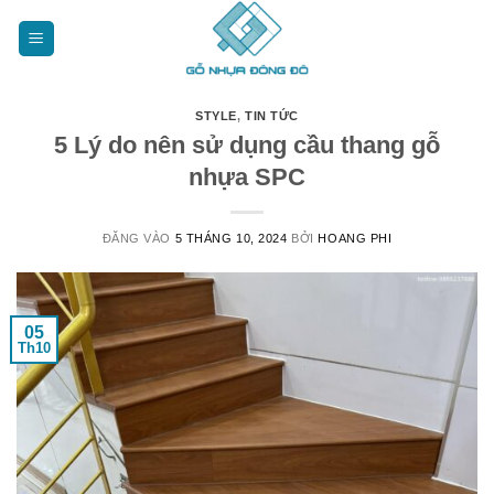
Bỏ
qua
nội
dung
STYLE
,
TIN TỨC
5 Lý do nên sử dụng cầu thang gỗ
nhựa SPC
ĐĂNG VÀO
5 THÁNG 10, 2024
BỞI
HOANG PHI
05
Th10