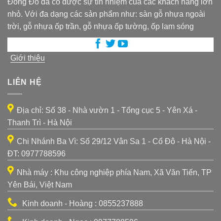
Đông Đô đã có được sự tín nhiệm của các khách hàng lớn
nhỏ. Với đa dạng các sản phẩm như: sàn gỗ nhựa ngoài
trời, gỗ nhựa ốp trần, gỗ nhựa ốp tường, ốp lam sóng
Giới thiệu
LIÊN HỆ
Địa chỉ: Số 38 - Nhà vườn 1 - Tổng cục 5 - Yên Xá -
Thanh Trì - Hà Nội
Chi Nhánh Ba Vì: Số 29/12 Vân Sa 1 - Cổ Đô - Hà Nội -
ĐT: 0977788596
Nhà máy : Khu công nghiệp phía Nam, Xã Văn Tiến, TP
Yên Bái, Việt Nam
Kinh doanh - Hoàng : 0855237888