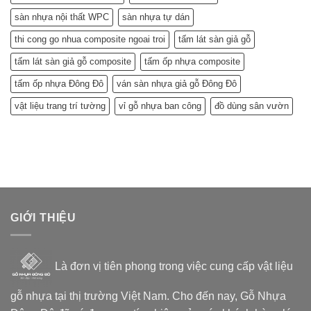
sàn nhựa nội thất WPC
sàn nhựa tự dán
thi cong go nhua composite ngoai troi
tấm lát sàn giả gỗ
tấm lát sàn giả gỗ composite
tấm ốp nhựa composite
tấm ốp nhựa Đông Đô
ván sàn nhựa giả gỗ Đông Đô
vật liệu trang trí tường
vỉ gỗ nhựa ban công
đồ dùng sân vườn
GIỚI THIỆU
Là đơn vị tiên phong trong việc cung cấp vật liệu
gỗ nhựa tại thị trường Việt Nam. Cho đến nay, Gỗ Nhựa