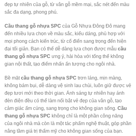
đẹp tự nhiên của gỗ, từ vân gỗ mềm mại, sắc nét đến màu
sắc đa dạng, phong phú.
Cầu thang gỗ nhựa SPC
của Gỗ Nhựa Đông Đô mang
đến nhiều lựa chọn về màu sắc, kiểu dáng, phù hợp với
mọi phong cách kiến trúc, từ cổ điển sang trọng đến hiện
đại tối giản. Bạn có thể dễ dàng lựa chọn được mẫu
cầu
thang gỗ nhựa SPC
ưng ý, hài hòa với tổng thể không
gian nội thất, tạo điểm nhấn ấn tượng cho ngôi nhà.
Bề mặt
cầu thang gỗ nhựa SPC
trơn láng, mịn màng,
không bám bụi, dễ dàng vệ sinh lau chùi, luôn giữ được vẻ
đẹp tươi mới theo thời gian. Ánh sáng tự nhiên hay ánh
đèn điện đều có thể làm nổi bật vẻ đẹp của vân gỗ, tạo
cảm giác ấm cúng, sang trọng cho không gian sống.
Cầu
thang gỗ nhựa SPC
không chỉ là một phần công năng
của ngôi nhà mà còn là một tác phẩm nghệ thuật, góp phần
nâng tầm giá trị thẩm mỹ cho không gian sống của bạn.