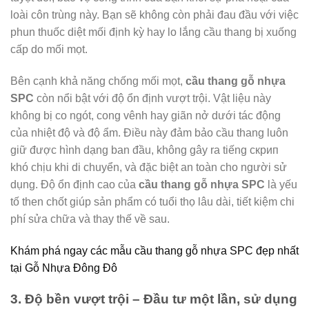
loài côn trùng này. Bạn sẽ không còn phải đau đầu với việc
phun thuốc diệt mối định kỳ hay lo lắng cầu thang bị xuống
cấp do mối mọt.
Bên cạnh khả năng chống mối mọt,
cầu thang gỗ nhựa
SPC
còn nổi bật với độ ổn định vượt trội. Vật liệu này
không bị co ngót, cong vênh hay giãn nở dưới tác động
của nhiệt độ và độ ẩm. Điều này đảm bảo cầu thang luôn
giữ được hình dạng ban đầu, không gây ra tiếng скрип
khó chịu khi di chuyển, và đặc biệt an toàn cho người sử
dụng. Độ ổn định cao của
cầu thang gỗ nhựa SPC
là yếu
tố then chốt giúp sản phẩm có tuổi thọ lâu dài, tiết kiệm chi
phí sửa chữa và thay thế về sau.
Khám phá ngay các mẫu cầu thang gỗ nhựa SPC đẹp nhất
tại Gỗ Nhựa Đông Đô
3. Độ bền vượt trội – Đầu tư một lần, sử dụng