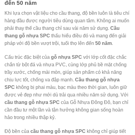
đến 50 năm
Khi lựa chọn vật liệu cho cầu thang, độ bền luôn là tiêu chí
hàng đầu được người tiêu dùng quan tâm. Không ai muốn
phải thay thế cầu thang chỉ sau vài năm sử dụng.
Cầu
thang gỗ nhựa SPC
thấu hiểu điều đó và mang đến giải
pháp với độ bền vượt trội, tuổi thọ lên đến
50 năm
.
Cấu trúc đặc biệt của
gỗ nhựa SPC
với lớp cốt đặc chắc
chắn từ bột đá và nhựa PVC, cùng lớp phủ bề mặt chống
trầy xước, chống mài mòn, giúp sản phẩm có khả năng
chịu lực tốt, chống va đập mạnh.
Cầu thang gỗ nhựa
SPC
không bị phai màu, bạc màu theo thời gian, luôn giữ
được vẻ đẹp như mới dù trải qua nhiều năm sử dụng. Với
cầu thang gỗ nhựa SPC
của Gỗ Nhựa Đông Đô, bạn chỉ
cần đầu tư một lần và tận hưởng không gian sống hoàn
hảo trong nhiều thập kỷ.
Độ bền của
cầu thang gỗ nhựa SPC
không chỉ giúp tiết