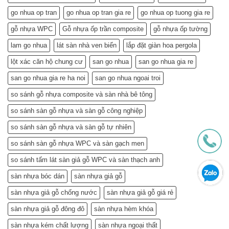
Khỏe
Chỉ
Túi
Tiết
go nhua op tran
go nhua op tran gia re
go nhua op tuong gia re
Tiền
Kiệm
–
gỗ nhựa WPC
Gỗ nhựa ốp trần composite
gỗ nhựa ốp tường
Mà
Bí
Còn…
lam go nhua
lát sàn nhà ven biển
lắp đặt giàn hoa pergola
Quyết
An
Chọn
Tâm
lột xác căn hộ chung cư
san go nhua
san go nhua gia re
và
Sống
Lắp
Khỏe
san go nhua gia re ha noi
san go nhua ngoai troi
Đặt
(Gợi
so sánh gỗ nhựa composite và sàn nhà bê tông
ý
từ
so sánh sàn gỗ nhựa và sàn gỗ công nghiệp
chuyên
gia)
so sánh sàn gỗ nhựa và sàn gỗ tự nhiên
so sánh sàn gỗ nhựa WPC và sàn gạch men
so sánh tấm lát sàn giả gỗ WPC và sàn thạch anh
sàn nhựa bóc dán
sàn nhựa giả gỗ
sàn nhựa giả gỗ chống nước
sàn nhựa giả gỗ giá rẻ
sàn nhựa giả gỗ đông đô
sàn nhựa hèm khóa
sàn nhựa kém chất lượng
sàn nhựa ngoại thất