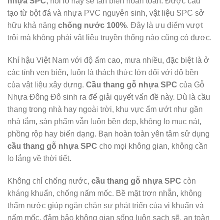
nhựa SPC
, nỗi lo này sẽ tan biến hoàn toàn. Được cấu
tạo từ bột đá và nhựa PVC nguyên sinh, vật liệu SPC sở
hữu khả năng
chống nước 100%
. Đây là ưu điểm vượt
trội mà không phải vật liệu truyền thống nào cũng có được.
Khí hậu Việt Nam với độ ẩm cao, mưa nhiều, đặc biệt là ở
các tỉnh ven biển, luôn là thách thức lớn đối với độ bền
của vật liệu xây dựng.
Cầu thang gỗ nhựa SPC
của Gỗ
Nhựa Đông Đô sinh ra để giải quyết vấn đề này. Dù là cầu
thang trong nhà hay ngoài trời, khu vực ẩm ướt như gần
nhà tắm, sản phẩm vẫn luôn bền đẹp, không lo mục nát,
phồng rộp hay biến dạng. Bạn hoàn toàn yên tâm sử dụng
cầu thang gỗ nhựa SPC
cho mọi không gian, không cần
lo lắng về thời tiết.
Không chỉ chống nước,
cầu thang gỗ nhựa SPC
còn
kháng khuẩn, chống nấm mốc. Bề mặt trơn nhẵn, không
thấm nước giúp ngăn chặn sự phát triển của vi khuẩn và
nấm mốc, đảm bảo không gian sống luôn sạch sẽ, an toàn