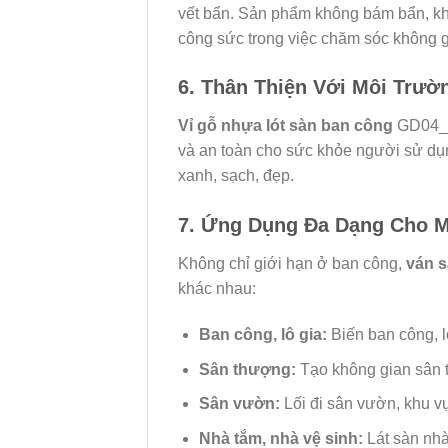
vết bẩn. Sản phẩm không bám bẩn, khô
công sức trong việc chăm sóc không gi
6. Thân Thiện Với Môi Trườ
Vỉ gỗ nhựa lót sàn ban công
GD04_Wo
và an toàn cho sức khỏe người sử dụn
xanh, sạch, đẹp.
7. Ứng Dụng Đa Dạng Cho M
Không chỉ giới hạn ở ban công,
ván 
khác nhau:
Ban công, lô gia:
Biến ban công, l
Sân thượng:
Tạo không gian sân th
Sân vườn:
Lối đi sân vườn, khu v
Nhà tắm, nhà vệ sinh:
Lát sàn nhà