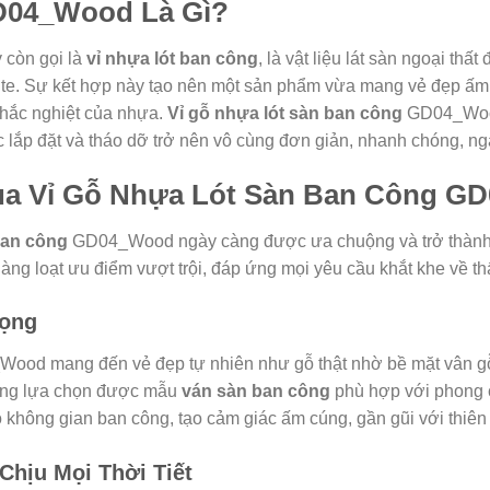
D04_Wood Là Gì?
y còn gọi là
vỉ nhựa lót ban công
, là vật liệu lát sàn ngoại th
ite. Sự kết hợp này tạo nên một sản phẩm vừa mang vẻ đẹp ấm 
 khắc nghiệt của nhựa.
Vỉ gỗ nhựa lót sàn ban công
GD04_Wood 
ệc lắp đặt và tháo dỡ trở nên vô cùng đơn giản, nhanh chóng, n
ủa Vỉ Gỗ Nhựa Lót Sàn Ban Công 
ban công
GD04_Wood ngày càng được ưa chuộng và trở thành x
ng loạt ưu điểm vượt trội, đáp ứng mọi yêu cầu khắt khe về thẩ
rọng
od mang đến vẻ đẹp tự nhiên như gỗ thật nhờ bề mặt vân gỗ t
dàng lựa chọn được mẫu
ván sàn ban công
phù hợp với phong c
hông gian ban công, tạo cảm giác ấm cúng, gần gũi với thiên
Chịu Mọi Thời Tiết