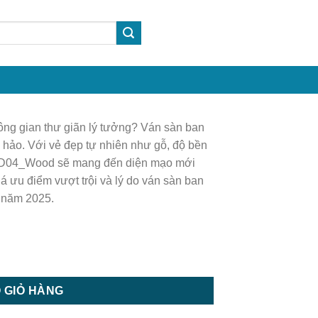
ông gian thư giãn lý tưởng? Ván sàn ban
hảo. Với vẻ đẹp tự nhiên như gỗ, độ bền
a GD04_Wood sẽ mang đến diện mạo mới
 ưu điểm vượt trội và lý do ván sàn ban
 năm 2025.
 công - vỉ nhựa lót ban công - GD04_Wood số lượng
 GIỎ HÀNG