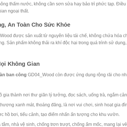
ng thấm nước, không cần sơn sửa hay bảo trì phức tạp. Điều nà
an ngoại thất.
ng, An Toàn Cho Sức Khỏe
od được sản xuất từ nguyên liệu tái chế, không chứa hóa chất
g. Sản phẩm không thải ra khí độc hại trong quá trình sử dụng
ọi Không Gian
sàn ban công
GD04_Wood còn được ứng dụng rộng rãi cho nhiều
ô gia thành nơi thư giãn lý tưởng, đọc sách, uống trà, ngắm cản
ượng xanh mát, thoáng đãng, là nơi vui chơi, sinh hoạt gia đì
ực hồ bơi, tiểu cảnh, tạo điểm nhấn ấn tượng cho khu vườn.
 tắm, nhà vệ sinh, chống trơn trượt, chống ẩm mốc, mang lại vẻ