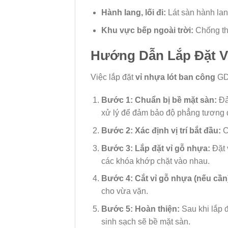
Hành lang, lối đi:
Lát sàn hành lang
Khu vực bếp ngoài trời:
Chống th
Hướng Dẫn Lắp Đặt V
Việc lắp đặt
vỉ nhựa lót ban công
GD0
Bước 1: Chuẩn bị bề mặt sàn:
Đả
xử lý để đảm bảo độ phẳng tương 
Bước 2: Xác định vị trí bắt đầu:
C
Bước 3: Lắp đặt vỉ gỗ nhựa:
Đặt 
các khóa khớp chặt vào nhau.
Bước 4: Cắt vỉ gỗ nhựa (nếu cần
cho vừa vặn.
Bước 5: Hoàn thiện:
Sau khi lắp đ
sinh sạch sẽ bề mặt sàn.