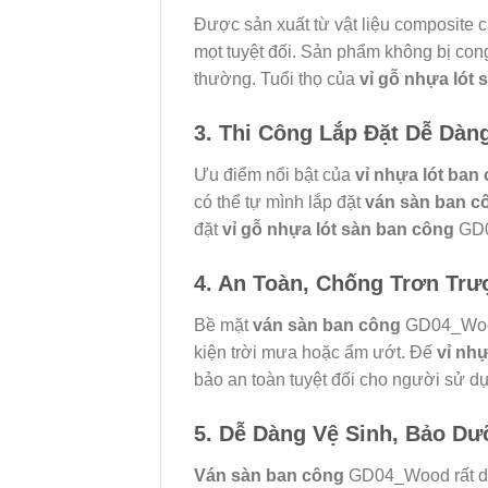
Được sản xuất từ vật liệu composite 
mọt tuyệt đối. Sản phẩm không bị cong
thường. Tuổi thọ của
vỉ gỗ nhựa lót
3. Thi Công Lắp Đặt Dễ Dàn
Ưu điểm nổi bật của
vỉ nhựa lót ban
có thể tự mình lắp đặt
ván sàn ban c
đặt
vỉ gỗ nhựa lót sàn ban công
GD04
4. An Toàn, Chống Trơn Trư
Bề mặt
ván sàn ban công
GD04_Wood 
kiện trời mưa hoặc ẩm ướt. Đế
vỉ nh
bảo an toàn tuyệt đối cho người sử dụn
5. Dễ Dàng Vệ Sinh, Bảo D
Ván sàn ban công
GD04_Wood rất dễ 