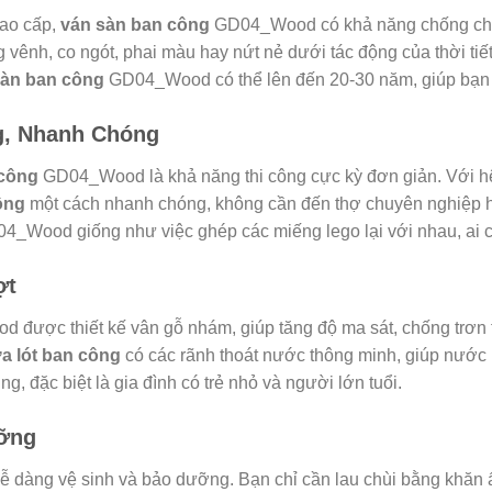
cao cấp,
ván sàn ban công
GD04_Wood có khả năng chống chị
 vênh, co ngót, phai màu hay nứt nẻ dưới tác động của thời tiết
 sàn ban công
GD04_Wood có thể lên đến 20-30 năm, giúp bạn tiết
g, Nhanh Chóng
 công
GD04_Wood là khả năng thi công cực kỳ đơn giản. Với hệ 
ông
một cách nhanh chóng, không cần đến thợ chuyên nghiệp ha
_Wood giống như việc ghép các miếng lego lại với nhau, ai c
ợt
được thiết kế vân gỗ nhám, giúp tăng độ ma sát, chống trơn trư
ựa lót ban công
có các rãnh thoát nước thông minh, giúp nước 
g, đặc biệt là gia đình có trẻ nhỏ và người lớn tuổi.
ưỡng
dàng vệ sinh và bảo dưỡng. Bạn chỉ cần lau chùi bằng khăn ẩm