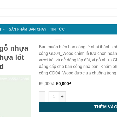
T
SẢN PHẨM BÁN CHẠY
TIN TỨC
 gỗ nhựa
Bạn muốn biến ban công tẻ nhạt thành kh
công GD04_Wood chính là lựa chọn hoàn 
nhựa lót
vượt trội và dễ dàng lắp đặt, vỉ gỗ nhự
d
đẳng cấp cho ban công nhà bạn. Khám phá
công GD04_Wood được ưa chuộng trong
Giá
Giá
65,000
₫
50,000
₫
gốc
hiện
là:
tại
Ván sàn ban công - vỉ gỗ nhựa lót sàn ban
65,000₫.
là:
50,000₫.
THÊM VÀO