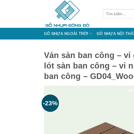
Bỏ
qua
Tìm
kiếm:
nội
dung
GỖ NHỰA NGOÀI TRỜI
GỖ NHỰA NỘI THẤ
Ván sàn ban công – vỉ
lót sàn ban công – vỉ 
ban công – GD04_Woo
-23%