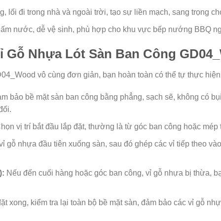
, lối đi trong nhà và ngoài trời, tạo sự liền mạch, sang trọng c
ấm nước, dễ vệ sinh, phù hợp cho khu vực bếp nướng BBQ ngo
ỉ Gỗ Nhựa Lót Sàn Ban Công GD04
4_Wood vô cùng đơn giản, bạn hoàn toàn có thể tự thực hiện 
m bảo bề mặt sàn ban công bằng phẳng, sạch sẽ, không có bụi b
đối.
họn vị trí bắt đầu lắp đặt, thường là từ góc ban công hoặc mép
vỉ gỗ nhựa đầu tiên xuống sàn, sau đó ghép các vỉ tiếp theo vào
):
Nếu đến cuối hàng hoặc góc ban công, vỉ gỗ nhựa bị thừa, bạ
ặt xong, kiểm tra lại toàn bộ bề mặt sàn, đảm bảo các vỉ gỗ n