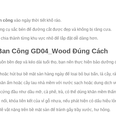
an công
vào ngày thời tiết khô ráo.
ụng cụ sắc bén để đường cắt được đẹp và không bị răng cưa.
 chia thành từng khu vực nhỏ để lắp đặt dễ dàng hơn.
Ban Công GD04_Wood Đúng Cách
 bền đẹp và kéo dài tuổi thọ, bạn nên thực hiện bảo dưỡng đ
oặc hút bụi bề mặt sàn hàng ngày để loại bỏ bụi bẩn, lá cây, rá
ăn ẩm hoặc cây lau nhà mềm với nước sạch hoặc dung dịch v
 cứng đầu như dầu mỡ, cà phê, trà, có thể dùng khăn mềm thấm 
 nối, khóa liên kết của vỉ gỗ nhựa, nếu phát hiện có dấu hiệu l
ê vật nặng trên bề mặt sàn để tránh gây trầy xước, hư hỏng.