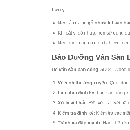
Lưu ý:
Nên lắp đặt
vỉ gỗ nhựa lót sàn b
Khi cắt vỉ gỗ nhựa, nên sử dụng d
Nếu ban công có diện tích lớn, nên
Bảo Dưỡng Ván Sàn 
Để
ván sàn ban công
GD04_Wood luôn
Vệ sinh thường xuyên:
Quét dọn h
Lau chùi định kỳ:
Lau sàn bằng kh
Xử lý vết bẩn:
Đối với các vết bẩn
Kiểm tra định kỳ:
Kiểm tra các mối
Tránh va đập mạnh:
Hạn chế kéo l