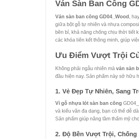
Ván Sàn Ban Công G
Ván sàn ban công GD04_Wood
, ha
giữa bột gỗ tự nhiên và nhựa compos
bền bỉ, khả năng chống chịu thời tiết
các khóa liên kết thông minh, giúp vi
Ưu Điểm Vượt Trội C
Không phải ngẫu nhiên mà
ván sàn 
đầu hiện nay. Sản phẩm này sở hữu hà
1. Vẻ Đẹp Tự Nhiên, Sang T
Vỉ gỗ nhựa lót sàn ban công
GD04_Wo
và kiểu vân đa dạng, bạn có thể dễ 
Sản phẩm giúp nâng tầm thẩm mỹ cho k
2. Độ Bền Vượt Trội, Chống 