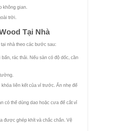
ho không gian.
ài trời.
_Wood Tại Nhà
tại nhà theo các bước sau:
ẩn, rác thải. Nếu sàn có độ dốc, cần
 tường.
 khóa liên kết của vỉ trước. Ấn nhẹ để
n có thể dùng dao hoặc cưa để cắt vỉ
hựa được ghép khít và chắc chắn. Vệ