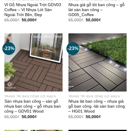
Vỉ Gỗ Nhựa Ngoài Trời GDV03
Nhựa giả gỗ lót ban công – gỗ
Coffee – Vỉ Nhựa Lót Sàn
lát sàn ban công –
Ngoài Trời Bền, Đẹp
GD05_Coffee
Giá
Giá
Giá
Giá
65,000
₫
50,000
₫
65,000
₫
50,000
₫
gốc
hiện
gốc
hiện
là:
tại
là:
tại
65,000₫.
là:
65,000₫.
là:
50,000₫.
50,000₫.
-23%
-23%
TRANG TRÍ BAN CÔNG GỖ NHỰA
TRANG TRÍ BAN CÔNG GỖ NHỰA
Sàn nhựa ban công – sàn gỗ
Nhựa lát ban công – nhựa giả
nhựa ban công – gỗ nhựa ban
gỗ ban công -lát sàn ban công
công – GDV01 Wood
– HG01 Wood
Giá
Giá
Giá
Giá
65,000
₫
50,000
₫
65,000
₫
50,000
₫
gốc
hiện
gốc
hiện
là:
tại
là:
tại
65,000₫.
là:
65,000₫.
là: