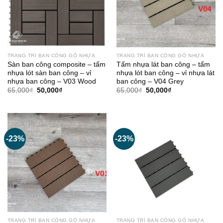
TRANG TRÍ BAN CÔNG GỖ NHỰA
TRANG TRÍ BAN CÔNG GỖ NHỰA
Sàn ban công composite – tấm
Tấm nhựa lát ban công – tấm
nhựa lót sàn ban công – vỉ
nhựa lót ban công – vỉ nhựa lát
nhựa ban công – V03 Wood
ban công – V04 Grey
Giá
Giá
Giá
Giá
65,000
₫
50,000
₫
65,000
₫
50,000
₫
gốc
hiện
gốc
hiện
là:
tại
là:
tại
65,000₫.
là:
65,000₫.
là:
50,000₫.
50,000₫.
-23%
-23%
TRANG TRÍ BAN CÔNG GỖ NHỰA
TRANG TRÍ BAN CÔNG GỖ NHỰA