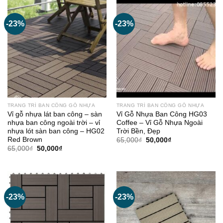
50,000₫.
50,000₫.
-23%
-23%
TRANG TRÍ BAN CÔNG GỖ NHỰA
TRANG TRÍ BAN CÔNG GỖ NHỰA
Vỉ gỗ nhựa lát ban công – sàn
Vỉ Gỗ Nhựa Ban Công HG03
nhựa ban công ngoài trời – vỉ
Coffee – Vỉ Gỗ Nhựa Ngoài
nhựa lót sàn ban công – HG02
Trời Bền, Đẹp
Red Brown
Giá
Giá
65,000
₫
50,000
₫
gốc
hiện
Giá
Giá
65,000
₫
50,000
₫
là:
tại
gốc
hiện
65,000₫.
là:
là:
tại
50,000₫.
65,000₫.
là:
50,000₫.
-23%
-23%