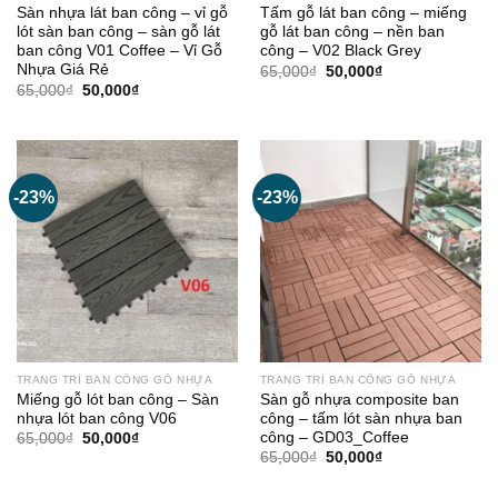
Sàn nhựa lát ban công – vỉ gỗ
Tấm gỗ lát ban công – miếng
lót sàn ban công – sàn gỗ lát
gỗ lát ban công – nền ban
ban công V01 Coffee – Vỉ Gỗ
công – V02 Black Grey
Nhựa Giá Rẻ
Giá
Giá
65,000
₫
50,000
₫
gốc
hiện
Giá
Giá
65,000
₫
50,000
₫
là:
tại
gốc
hiện
65,000₫.
là:
là:
tại
50,000₫.
65,000₫.
là:
50,000₫.
-23%
-23%
TRANG TRÍ BAN CÔNG GỖ NHỰA
TRANG TRÍ BAN CÔNG GỖ NHỰA
Miếng gỗ lót ban công – Sàn
Sàn gỗ nhựa composite ban
nhựa lót ban công V06
công – tấm lót sàn nhựa ban
công – GD03_Coffee
Giá
Giá
65,000
₫
50,000
₫
gốc
hiện
Giá
Giá
65,000
₫
50,000
₫
là:
tại
gốc
hiện
65,000₫.
là:
là:
tại
50,000₫.