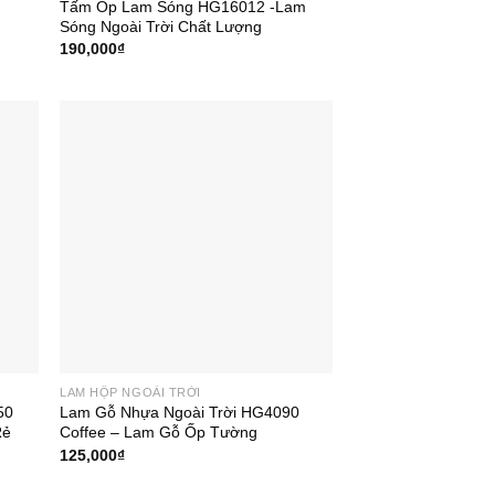
Tấm Ốp Lam Sóng HG16012 -Lam
Sóng Ngoài Trời Chất Lượng
190,000
₫
LAM HỘP NGOÀI TRỜI
50
Lam Gỗ Nhựa Ngoài Trời HG4090
Rẻ
Coffee – Lam Gỗ Ốp Tường
125,000
₫