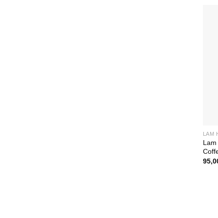
LAM 
Lam 
Coff
95,0