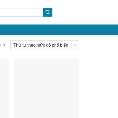
Được
quả
sắp
xếp
theo
mức
độ
phổ
biến