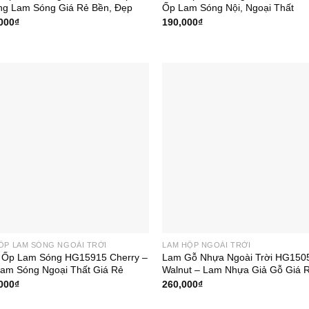
g Lam Sóng Giá Rẻ Bền, Đẹp
Ốp Lam Sóng Nội, Ngoại Thất
000
₫
190,000
₫
ỐP LAM SÓNG NGOÀI TRỜI
LAM HỘP NGOÀI TRỜI
Ốp Lam Sóng HG15915 Cherry –
Lam Gỗ Nhựa Ngoài Trời HG150
am Sóng Ngoại Thất Giá Rẻ
Walnut – Lam Nhựa Giả Gỗ Giá 
000
₫
260,000
₫