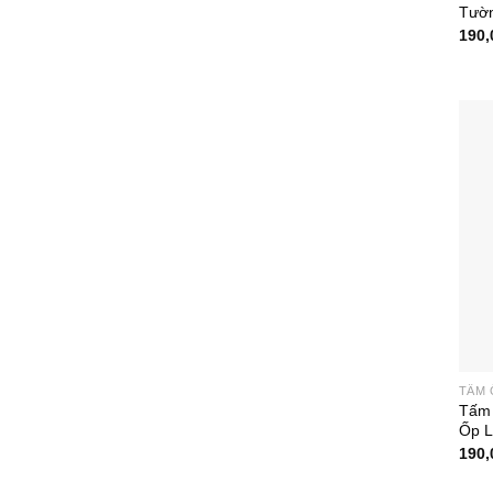
Tườn
190,
TẤM 
Tấm 
Ốp L
190,