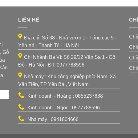
LIÊN HỆ
CH
c
Chí
Địa chỉ: Số 38 - Nhà vườn 1 - Tổng cục 5 -
hị
Yên Xá - Thanh Trì - Hà Nội
Chí
, Gỗ
Chi Nhánh Ba Vì: Số 29/12 Vân Sa 1 - Cổ
Chí
của
Đô - Hà Nội - ĐT: 0977788596
 sản
Chí
ựa
Nhà máy : Khu công nghiệp phía Nam, Xã
Văn Tiến, TP Yên Bái, Việt Nam
Kinh doanh - Hoàng : 0855237888
Kinh doanh - Ngọc : 0977788596
Nhà máy : 0941804666