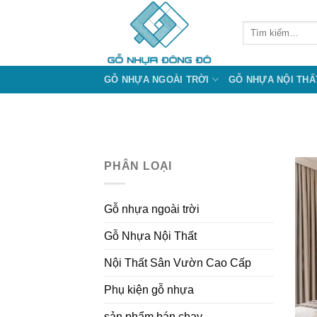
Bỏ
qua
Tìm
kiếm:
nội
dung
GỖ NHỰA NGOÀI TRỜI
GỖ NHỰA NỘI THẤ
PHÂN LOẠI
Gỗ nhựa ngoài trời
Gỗ Nhựa Nội Thất
Nội Thất Sân Vườn Cao Cấp
Phụ kiện gỗ nhựa
sản phẩm bán chạy