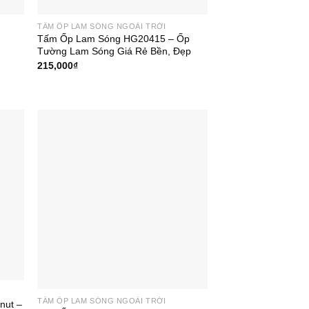
TẤM ỐP LAM SÓNG NGOÀI TRỜI
Tấm Ốp Lam Sóng HG20415 – Ốp
Tường Lam Sóng Giá Rẻ Bền, Đẹp
215,000
₫
TẤM ỐP LAM SÓNG NGOÀI TRỜI
nut –