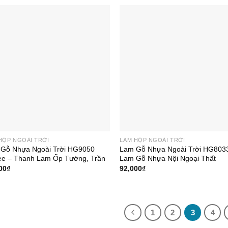
HỘP NGOÀI TRỜI
LAM HỘP NGOÀI TRỜI
Gỗ Nhựa Ngoài Trời HG9050
Lam Gỗ Nhựa Ngoài Trời HG803
ee – Thanh Lam Ốp Tường, Trần
Lam Gỗ Nhựa Nội Ngoại Thất
00
₫
92,000
₫
1
2
3
4