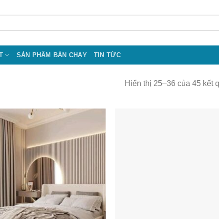
T
SẢN PHẨM BÁN CHẠY
TIN TỨC
Hiển thị 25–36 của 45 kết 