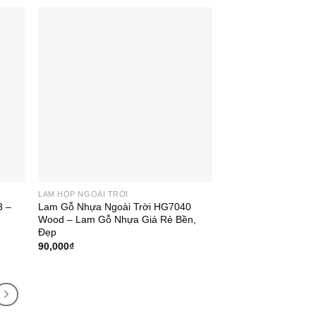
LAM HỘP NGOÀI TRỜI
3 –
Lam Gỗ Nhựa Ngoài Trời HG7040
Wood – Lam Gỗ Nhựa Giá Rẻ Bền,
Đẹp
90,000
₫