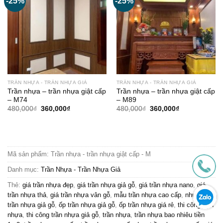
-25%
-25%
TRẦN NHỰA - TRẦN NHỰA GIẢ
TRẦN NHỰA - TRẦN NHỰA GIẢ
Trần nhựa – trần nhựa giật cấp
Trần nhựa – trần nhựa giật cấp
– M74
– M89
Giá
Giá
Giá
Giá
480,000
₫
360,000
₫
480,000
₫
360,000
₫
gốc
hiện
gốc
hiện
là:
tại
là:
tại
480,000₫.
là:
480,000₫.
là:
360,000₫.
360,000₫.
Mã sản phẩm:
Trần nhựa - trần nhựa giật cấp - M
Danh mục:
Trần Nhựa - Trần Nhựa Giả
Thẻ:
giá trần nhựa đẹp
,
giá trần nhựa giả gỗ
,
giá trần nhựa nano
,
giá
trần nhựa thả
,
giá trần nhựa vân gỗ
,
mẫu trần nhựa cao cấp
,
nhựa pvc
trần nhựa giả gỗ
,
ốp trần nhựa giả gỗ
,
ốp trần nhựa giá rẻ
,
thi công trần
nhựa
,
thi công trần nhựa giả gỗ
,
trần nhựa
,
trần nhựa bao nhiêu tiền