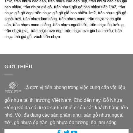
1m2
,
trần nhựa cao cấp
,
trần nhựa cao cấp đẹp
,
trần nhựa cao cấp giá
bao nhiêu
,
trần nhựa giả gỗ
,
trần nhựa giả gỗ bao nhiêu tiền 1m2
,
trần
nhựa giả gỗ đẹp
,
trần nhựa giả gỗ giá bao nhiêu 1m2
,
trần nhựa giả gỗ
ngoài trời
,
trần nhựa lam sóng
,
trần nhựa nano
,
trần nhựa nano giật
cấp
,
trần nhựa nano phẳng
,
trần nhựa ngoài trời
,
trần nhựa ốp tường
,
trần nhựa pvc
,
trần nhựa pvc đẹp
,
trần nhựa pvc giá bao nhiêu
,
trần
nhựa thả giả gỗ
,
vách trần nhựa
GIỚI THIỆU
Là đơn vị tiên phong trong việc cung cấp vật liệu
gỗ nhựa tại thị trường Việt Nam. Cho đến nay, Gỗ Nhựa
Đông Đô đã có được sự tín nhiệm của các khách hàng lớn
nhỏ. Với đa dạng các sản phẩm như: sàn gỗ nhựa ngoài
trời, gỗ nhựa ốp trần, gỗ nhựa ốp tường, ốp lam sóng