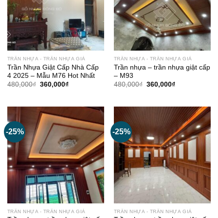
TRẦN NHỰA - TRẦN NHỰA GIẢ
TRẦN NHỰA - TRẦN NHỰA GIẢ
Trần Nhựa Giật Cấp Nhà Cấp
Trần nhựa – trần nhựa giật cấp
4 2025 – Mẫu M76 Hot Nhất
– M93
Giá
Giá
Giá
Giá
480,000
₫
360,000
₫
480,000
₫
360,000
₫
gốc
hiện
gốc
hiện
là:
tại
là:
tại
480,000₫.
là:
480,000₫.
là:
360,000₫.
360,000₫.
-25%
-25%
TRẦN NHỰA - TRẦN NHỰA GIẢ
TRẦN NHỰA - TRẦN NHỰA GIẢ