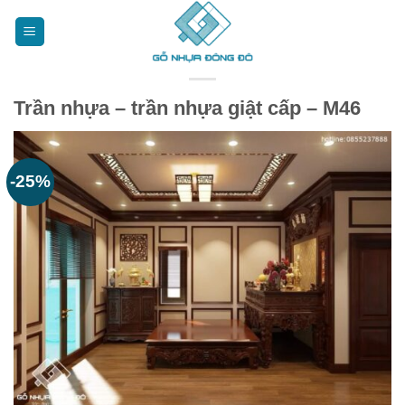
Bỏ
qua
nội
dung
Trần nhựa – trần nhựa giật cấp – M46
-25%