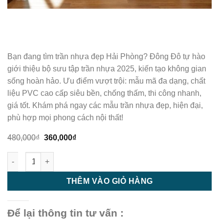
Bạn đang tìm trần nhựa đẹp Hải Phòng? Đông Đô tự hào
giới thiệu bộ sưu tập trần nhựa 2025, kiến tạo không gian
sống hoàn hảo. Ưu điểm vượt trội: mẫu mã đa dạng, chất
liệu PVC cao cấp siêu bền, chống thấm, thi công nhanh,
giá tốt. Khám phá ngay các mẫu trần nhựa đẹp, hiện đại,
phù hợp mọi phong cách nội thất!
Giá
Giá
480,000
₫
360,000
₫
gốc
hiện
là:
tại
Trần nhựa - trần nhựa giật cấp - M46 số lượng
480,000₫.
là:
360,000₫.
THÊM VÀO GIỎ HÀNG
Để lại thông tin tư vấn :