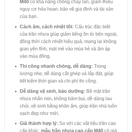
M40
có khả năng chống cháy lan, giảm thiểu
nguy cơ hỏa hoạn, bảo vệ gia đình và tài sản
của bạn.
Cách âm, cách nhiệt tốt:
Cấu trúc đặc biệt
của trần nhựa giúp giảm tiếng ồn từ bên ngoài,
đồng thời cách nhiệt hiệu quả, mang lại không
gian yên tĩnh, mát mẻ vào mùa hè và ấm áp
vào mùa đông.
Thi công nhanh chóng, dễ dàng:
Trọng
lượng nhẹ, dễ dàng cắt ghép và lắp đặt, giúp
tiết kiệm thời gian và chi phí thi công.
Dễ dàng vệ sinh, bảo dưỡng:
Bề mặt trần
nhựa nhẵn mịn, không bám bụi, dễ dàng lau
chùi, vệ sinh bằng khăn ẩm, giúp trần nhà luôn
sạch đẹp như mới.
Giá thành hợp lý:
So với các vật liệu trần cao
cấp khác,
mẫu trần nhựa cao cấp M40
có giá