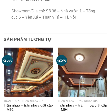
Showroom/Địa chỉ: Số 38 – Nhà vườn 1 – Tổng
cục 5 – Yên Xá – Thanh Trì – Hà Nội
SẢN PHẨM TƯƠNG TỰ
-25%
-25%
TRẦN NHỰA - TRẦN NHỰA GIẢ
TRẦN NHỰA - TRẦN NHỰA GIẢ
Trần nhựa – trần nhựa giật cấp
Trần nhựa – trần nhựa giật cấp
– M92
– M94