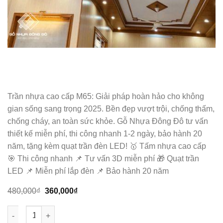
Trần nhựa cao cấp M65: Giải pháp hoàn hảo cho không
gian sống sang trọng 2025. Bền đẹp vượt trội, chống thấm,
chống cháy, an toàn sức khỏe. Gỗ Nhựa Đông Đô tư vấn
thiết kế miễn phí, thi công nhanh 1-2 ngày, bảo hành 20
năm, tặng kèm quạt trần đèn LED! 🥇 Tấm nhựa cao cấp
🎯 Thi công nhanh 📌 Tư vấn 3D miễn phí 🎁 Quạt trần
LED 📌 Miễn phí lắp đèn 📌 Bảo hành 20 năm
Giá
Giá
480,000
₫
360,000
₫
gốc
hiện
là:
tại
Mẫu Trần Nhựa Cao Cấp M40 – Bền Đẹp, Sang Trọng, Miễn Phí 
480,000₫.
là:
360,000₫.