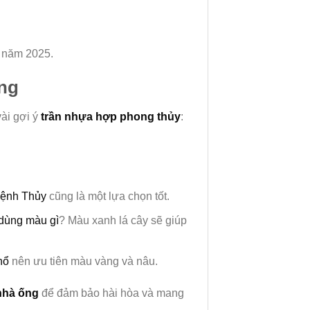
g năm 2025.
òng
vài gợi ý
trần nhựa hợp phong thủy
:
mệnh Thủy
cũng là một lựa chọn tốt.
dùng màu gì
? Màu xanh lá cây sẽ giúp
hổ
nên ưu tiên màu vàng và nâu.
nhà ống
để đảm bảo hài hòa và mang