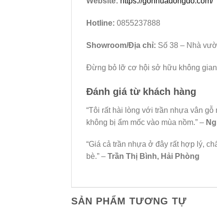
Website:
https://gonhuadongdo.com/
Hotline:
0855237888
Showroom/Địa chỉ:
Số 38 – Nhà vườn
Đừng bỏ lỡ cơ hội sở hữu không gian
Đánh giá từ khách hàng
“Tôi rất hài lòng với trần nhựa vân g
không bị ẩm mốc vào mùa nồm.” –
Ng
“Giá cả trần nhựa ở đây rất hợp lý, ch
bè.” –
Trần Thị Bình, Hải Phòng
SẢN PHẨM TƯƠNG TỰ