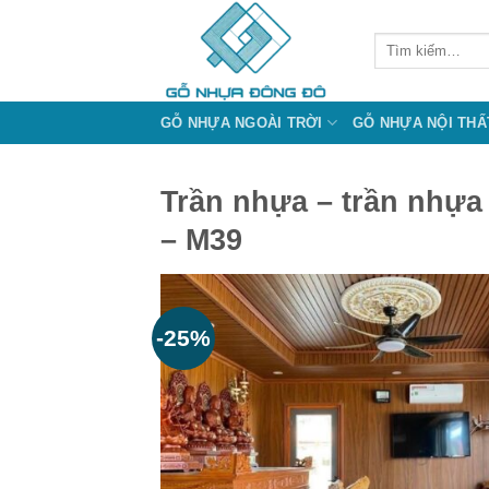
Bỏ
qua
Tìm
kiếm:
nội
dung
GỖ NHỰA NGOÀI TRỜI
GỖ NHỰA NỘI THẤ
Trần nhựa – trần nhựa 
– M39
-25%