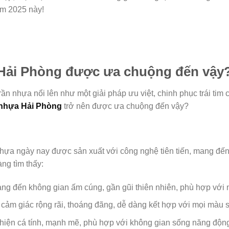
ăm 2025 này!
 Hải Phòng được ưa chuộng đến vậy
 trần nhựa nổi lên như một giải pháp ưu việt, chinh phục trái tim c
 nhựa Hải Phòng
trở nên được ưa chuộng đến vậy?
hựa ngày nay được sản xuất với công nghệ tiên tiến, mang đế
àng tìm thấy:
ang đến không gian ấm cúng, gần gũi thiên nhiên, phù hợp với n
 cảm giác rộng rãi, thoáng đãng, dễ dàng kết hợp với mọi màu sắ
 hiện cá tính, mạnh mẽ, phù hợp với không gian sống năng độn