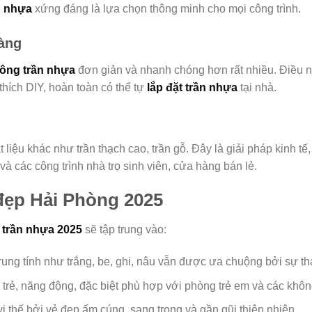
n nhựa
xứng đáng là lựa chọn thông minh cho mọi công trình.
àng
công trần nhựa
đơn giản và nhanh chóng hơn rất nhiều. Điều này
hích DIY, hoàn toàn có thể tự
lắp đặt trần nhựa
tại nhà.
 liệu khác như trần thạch cao, trần gỗ. Đây là giải pháp kinh t
và các công trình nhà trọ sinh viên, cửa hàng bán lẻ.
đẹp Hải Phòng 2025
trần nhựa 2025
sẽ tập trung vào:
ung tính như trắng, be, ghi, nâu vẫn được ưa chuộng bởi sự tha
 trẻ, năng động, đặc biệt phù hợp với phòng trẻ em và các không
ị thế bởi vẻ đẹp ấm cúng, sang trọng và gần gũi thiên nhiên.