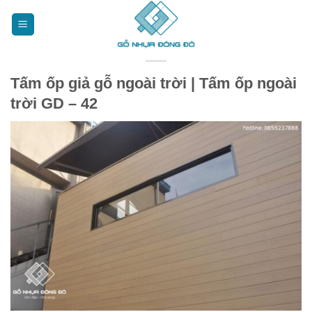
Bỏ
qua
nội
dung
Tấm ốp giả gỗ ngoài trời | Tấm ốp ngoài
trời GD – 42