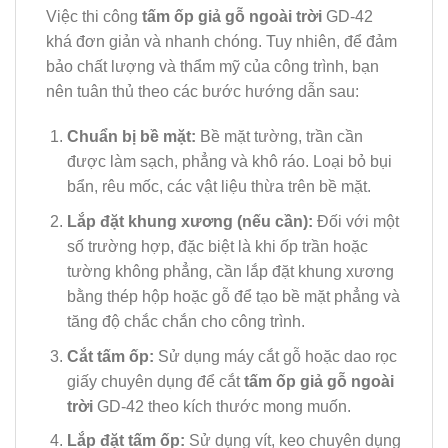
Việc thi công
tấm ốp giả gỗ ngoài trời
GD-42
khá đơn giản và nhanh chóng. Tuy nhiên, để đảm
bảo chất lượng và thẩm mỹ của công trình, bạn
nên tuân thủ theo các bước hướng dẫn sau:
Chuẩn bị bề mặt:
Bề mặt tường, trần cần
được làm sạch, phẳng và khô ráo. Loại bỏ bụi
bẩn, rêu mốc, các vật liệu thừa trên bề mặt.
Lắp đặt khung xương (nếu cần):
Đối với một
số trường hợp, đặc biệt là khi ốp trần hoặc
tường không phẳng, cần lắp đặt khung xương
bằng thép hộp hoặc gỗ để tạo bề mặt phẳng và
tăng độ chắc chắn cho công trình.
Cắt tấm ốp:
Sử dụng máy cắt gỗ hoặc dao rọc
giấy chuyên dụng để cắt
tấm ốp giả gỗ ngoài
trời
GD-42 theo kích thước mong muốn.
Lắp đặt tấm ốp:
Sử dụng vít, keo chuyên dụng