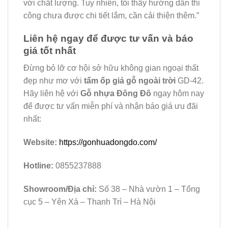
với chất lượng. Tuy nhiên, tôi thấy hướng dẫn thi
công chưa được chi tiết lắm, cần cải thiện thêm.”
Liên hệ ngay để được tư vấn và báo
giá tốt nhất
Đừng bỏ lỡ cơ hội sở hữu không gian ngoại thất
đẹp như mơ với
tấm ốp giả gỗ ngoài trời
GD-42.
Hãy liên hệ với
Gỗ nhựa Đông Đô
ngay hôm nay
để được tư vấn miễn phí và nhận báo giá ưu đãi
nhất:
Website:
https://gonhuadongdo.com/
Hotline:
0855237888
Showroom/Địa chỉ:
Số 38 – Nhà vườn 1 – Tổng
cục 5 – Yên Xá – Thanh Trì – Hà Nội