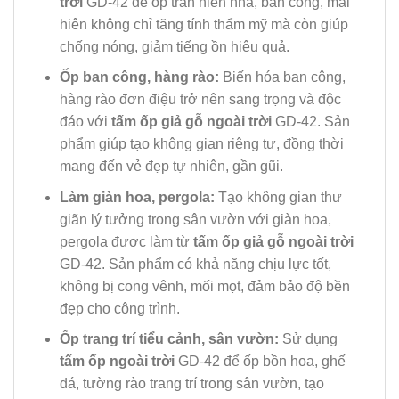
trời
GD-42 để ốp trần hiên nhà, ban công, mái
hiên không chỉ tăng tính thẩm mỹ mà còn giúp
chống nóng, giảm tiếng ồn hiệu quả.
Ốp ban công, hàng rào:
Biến hóa ban công,
hàng rào đơn điệu trở nên sang trọng và độc
đáo với
tấm ốp giả gỗ ngoài trời
GD-42. Sản
phẩm giúp tạo không gian riêng tư, đồng thời
mang đến vẻ đẹp tự nhiên, gần gũi.
Làm giàn hoa, pergola:
Tạo không gian thư
giãn lý tưởng trong sân vườn với giàn hoa,
pergola được làm từ
tấm ốp giả gỗ ngoài trời
GD-42. Sản phẩm có khả năng chịu lực tốt,
không bị cong vênh, mối mọt, đảm bảo độ bền
đẹp cho công trình.
Ốp trang trí tiểu cảnh, sân vườn:
Sử dụng
tấm ốp ngoài trời
GD-42 để ốp bồn hoa, ghế
đá, tường rào trang trí trong sân vườn, tạo