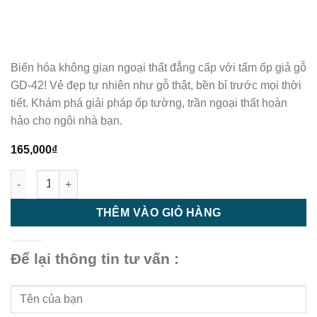
Biến hóa không gian ngoại thất đẳng cấp với tấm ốp giả gỗ
GD-42! Vẻ đẹp tự nhiên như gỗ thật, bền bỉ trước mọi thời
tiết. Khám phá giải pháp ốp tường, trần ngoại thất hoàn
hảo cho ngôi nhà bạn.
165,000
₫
Tấm ốp giả gỗ ngoài trời | Tấm ốp ngoài trời GD - 42 số lượng
THÊM VÀO GIỎ HÀNG
Để lại thông tin tư vấn :