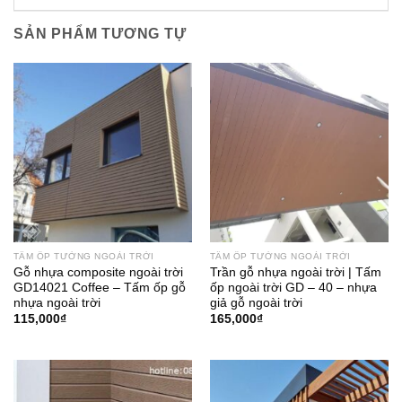
SẢN PHẨM TƯƠNG TỰ
TẤM ỐP TƯỜNG NGOÀI TRỜI
TẤM ỐP TƯỜNG NGOÀI TRỜI
Gỗ nhựa composite ngoài trời
Trần gỗ nhựa ngoài trời | Tấm
GD14021 Coffee – Tấm ốp gỗ
ốp ngoài trời GD – 40 – nhựa
nhựa ngoài trời
giả gỗ ngoài trời
115,000
₫
165,000
₫