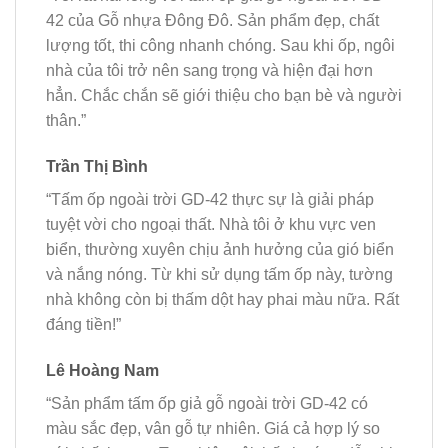
42 của Gỗ nhựa Đông Đô. Sản phẩm đẹp, chất
lượng tốt, thi công nhanh chóng. Sau khi ốp, ngôi
nhà của tôi trở nên sang trọng và hiện đại hơn
hẳn. Chắc chắn sẽ giới thiệu cho bạn bè và người
thân.”
Trần Thị Bình
“Tấm ốp ngoài trời GD-42 thực sự là giải pháp
tuyệt vời cho ngoại thất. Nhà tôi ở khu vực ven
biển, thường xuyên chịu ảnh hưởng của gió biển
và nắng nóng. Từ khi sử dụng tấm ốp này, tường
nhà không còn bị thấm dột hay phai màu nữa. Rất
đáng tiền!”
Lê Hoàng Nam
“Sản phẩm tấm ốp giả gỗ ngoài trời GD-42 có
màu sắc đẹp, vân gỗ tự nhiên. Giá cả hợp lý so