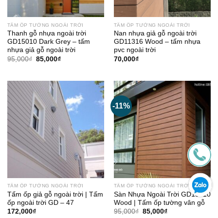
TẤM ỐP TƯỜNG NGOÀI TRỜI
TẤM ỐP TƯỜNG NGOÀI TRỜI
Thanh gỗ nhựa ngoài trời
Nan nhựa giả gỗ ngoài trời
GD15010 Dark Grey – tấm
GD11316 Wood – tấm nhựa
nhựa giả gỗ ngoài trời
pvc ngoài trời
Giá
Giá
95,000
₫
85,000
₫
70,000
₫
gốc
hiện
là:
tại
95,000₫.
là:
85,000₫.
-11%
TẤM ỐP TƯỜNG NGOÀI TRỜI
TẤM ỐP TƯỜNG NGOÀI TRỜI
Tấm ốp giả gỗ ngoài trời | Tấm
Sàn Nhựa Ngoài Trời GD15010
ốp ngoài trời GD – 47
Wood | Tấm ốp tường vân gỗ
Giá
Giá
172,000
₫
95,000
₫
85,000
₫
gốc
hiện