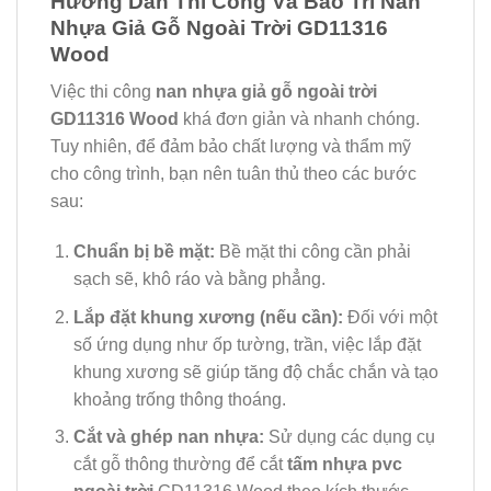
Hướng Dẫn Thi Công Và Bảo Trì Nan
Nhựa Giả Gỗ Ngoài Trời GD11316
Wood
Việc thi công
nan nhựa giả gỗ ngoài trời
GD11316 Wood
khá đơn giản và nhanh chóng.
Tuy nhiên, để đảm bảo chất lượng và thẩm mỹ
cho công trình, bạn nên tuân thủ theo các bước
sau:
Chuẩn bị bề mặt:
Bề mặt thi công cần phải
sạch sẽ, khô ráo và bằng phẳng.
Lắp đặt khung xương (nếu cần):
Đối với một
số ứng dụng như ốp tường, trần, việc lắp đặt
khung xương sẽ giúp tăng độ chắc chắn và tạo
khoảng trống thông thoáng.
Cắt và ghép nan nhựa:
Sử dụng các dụng cụ
cắt gỗ thông thường để cắt
tấm nhựa pvc