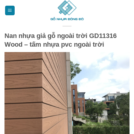
Bỏ
qua
nội
dung
Nan nhựa giả gỗ ngoài trời GD11316
Wood – tấm nhựa pvc ngoài trời