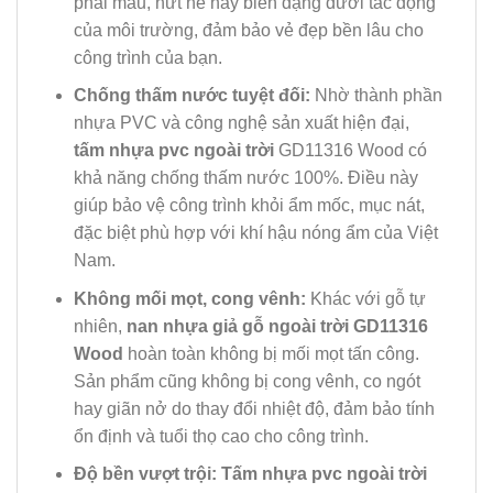
phai màu, nứt nẻ hay biến dạng dưới tác động
của môi trường, đảm bảo vẻ đẹp bền lâu cho
công trình của bạn.
Chống thấm nước tuyệt đối:
Nhờ thành phần
nhựa PVC và công nghệ sản xuất hiện đại,
tấm nhựa pvc ngoài trời
GD11316 Wood có
khả năng chống thấm nước 100%. Điều này
giúp bảo vệ công trình khỏi ẩm mốc, mục nát,
đặc biệt phù hợp với khí hậu nóng ẩm của Việt
Nam.
Không mối mọt, cong vênh:
Khác với gỗ tự
nhiên,
nan nhựa giả gỗ ngoài trời GD11316
Wood
hoàn toàn không bị mối mọt tấn công.
Sản phẩm cũng không bị cong vênh, co ngót
hay giãn nở do thay đổi nhiệt độ, đảm bảo tính
ổn định và tuổi thọ cao cho công trình.
Độ bền vượt trội:
Tấm nhựa pvc ngoài trời