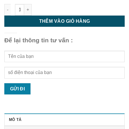
Nan nhựa giả gỗ ngoài trời GD11316 Wood - tấm nhựa pvc ngoà
THÊM VÀO GIỎ HÀNG
Để lại thông tin tư vấn :
MÔ TẢ