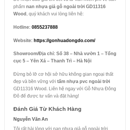
phẩm
nan nhựa giả gỗ ngoài trời GD11316
Wood
, quý khách vui lòng liên hệ:
Hotline:
0855237888
Website:
https://gonhuadongdo.com/
Showroom/Địa chỉ: Số 38 – Nhà vườn 1 – Tổng
cục 5 – Yên Xá – Thanh Trì – Hà Nội
Đừng bỏ lỡ cơ hội sở hữu không gian ngoại thất
đẹp và bền vững với
tấm nhựa pvc ngoài trời
GD11316 Wood. Liên hệ ngay với Gỗ Nhựa Đông
Đô để được tư vấn và đặt hàng!
Đánh Giá Từ Khách Hàng
Nguyễn Văn An
Tôi rất hài lòng với nan nhựa giả gỗ ngoài trời