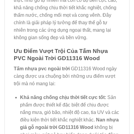
thực như gỗ tự nhiên mà còn có độ bền cực cao,
khả năng chống chịu thời tiết khắc nghiệt, chống
thấm nước, chống mối mọt và cong vênh. Đây
chính là giải pháp lý tưởng để thay thế gỗ tự
nhiên trong các ứng dụng ngoại thất, mang lại
không gian sống đẹp và bền vững.
Ưu Điểm Vượt Trội Của Tấm Nhựa
PVC Ngoài Trời GD11316 Wood
Tấm nhựa pvc ngoài trời
GD11316 Wood ngày
càng được ưa chuộng bởi những ưu điểm vượt
trội mà nó mang lại:
Khả năng chống chịu thời tiết cực tốt:
Sản
phẩm được thiết kế đặc biệt để chịu được
nắng mưa, gió bão, nhiệt độ cao, tia UV và các
điều kiện thời tiết khắc nghiệt khác.
Nan nhựa
giả gỗ ngoài trời GD11316 Wood
không bị