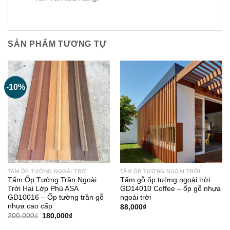
SẢN PHẨM TƯƠNG TỰ
-10%
TẤM ỐP TƯỜNG NGOÀI TRỜI
TẤM ỐP TƯỜNG NGOÀI TRỜI
Tấm Ốp Tường Trần Ngoài
Tấm gỗ ốp tường ngoài trời
Trời Hai Lớp Phủ ASA
GD14010 Coffee – ốp gỗ nhựa
GD10016 – Ốp tường trần gỗ
ngoài trời
nhựa cao cấp
88,000
₫
Giá
Giá
200,000
₫
180,000
₫
gốc
hiện
là:
tại