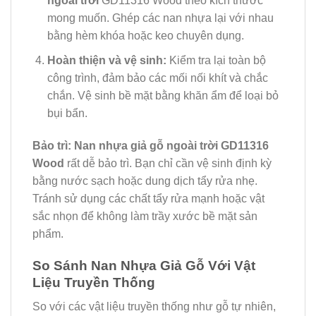
ngoài trời
GD11316 Wood theo kích thước
mong muốn. Ghép các nan nhựa lại với nhau
bằng hèm khóa hoặc keo chuyên dụng.
Hoàn thiện và vệ sinh:
Kiểm tra lại toàn bộ
công trình, đảm bảo các mối nối khít và chắc
chắn. Vệ sinh bề mặt bằng khăn ẩm để loại bỏ
bụi bẩn.
Bảo trì:
Nan nhựa giả gỗ ngoài trời GD11316
Wood
rất dễ bảo trì. Bạn chỉ cần vệ sinh định kỳ
bằng nước sạch hoặc dung dịch tẩy rửa nhẹ.
Tránh sử dụng các chất tẩy rửa mạnh hoặc vật
sắc nhọn để không làm trầy xước bề mặt sản
phẩm.
So Sánh Nan Nhựa Giả Gỗ Với Vật
Liệu Truyền Thống
So với các vật liệu truyền thống như gỗ tự nhiên,