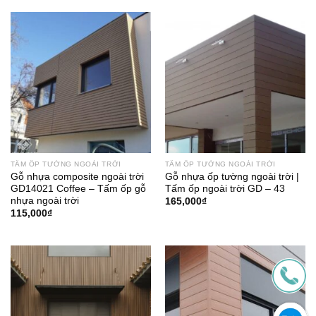
200,000₫.
là:
180,000₫.
TẤM ỐP TƯỜNG NGOÀI TRỜI
TẤM ỐP TƯỜNG NGOÀI TRỜI
Gỗ nhựa composite ngoài trời
Gỗ nhựa ốp tường ngoài trời |
GD14021 Coffee – Tấm ốp gỗ
Tấm ốp ngoài trời GD – 43
nhựa ngoài trời
165,000
₫
115,000
₫