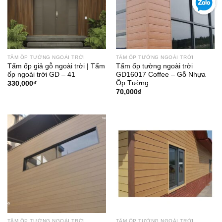
TẤM ỐP TƯỜNG NGOÀI TRỜI
TẤM ỐP TƯỜNG NGOÀI TRỜI
Tấm ốp giả gỗ ngoài trời | Tấm
Tấm ốp tường ngoài trời
ốp ngoài trời GD – 41
GD16017 Coffee – Gỗ Nhựa
Ốp Tường
330,000
₫
70,000
₫
TẤM ỐP TƯỜNG NGOÀI TRỜI
TẤM ỐP TƯỜNG NGOÀI TRỜI