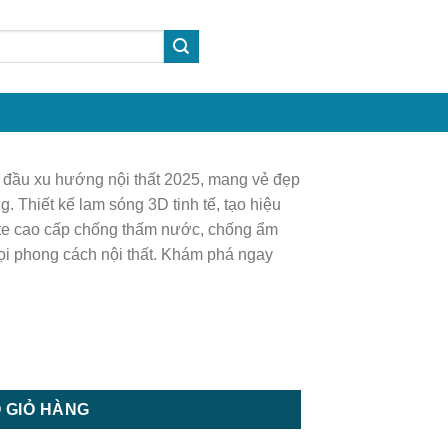
đầu xu hướng nội thất 2025, mang vẻ đẹp
. Thiết kế lam sóng 3D tinh tế, tạo hiệu
ite cao cấp chống thấm nước, chống ẩm
ọi phong cách nội thất. Khám phá ngay
p tường | Tấm ốp trần số lượng
 GIỎ HÀNG