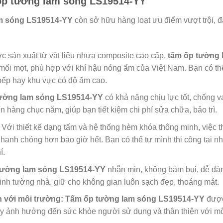
 ốp tường lam sóng LS19514-YY
m sóng LS19514-YY
còn sở hữu hàng loạt ưu điểm vượt trội, 
 sản xuất từ vật liệu nhựa composite cao cấp,
tấm ốp tường
ối mọt, phù hợp với khí hậu nóng ẩm của Việt Nam. Bạn có t
bếp hay khu vực có độ ẩm cao.
ường lam sóng LS19514-YY
có khả năng chịu lực tốt, chống v
n hàng chục năm, giúp bạn tiết kiệm chi phí sửa chữa, bảo trì.
Với thiết kế dạng tấm và hệ thống hèm khóa thông minh, việc t
hanh chóng hơn bao giờ hết. Bạn có thể tự mình thi công tại n
í.
tường lam sóng LS19514-YY
nhẵn mịn, không bám bụi, dễ dàn
sinh tường nhà, giữ cho không gian luôn sạch đẹp, thoáng mát.
n với môi trường:
Tấm ốp tường lam sóng LS19514-YY
được 
y ảnh hưởng đến sức khỏe người sử dụng và thân thiện với mô