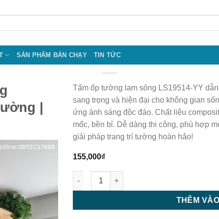
T
SẢN PHẨM BÁN CHẠY
TIN TỨC
ng
Tấm ốp tường lam sóng LS19514-YY dẫn 
sang trọng và hiện đại cho không gian sống
tường |
ứng ánh sáng độc đáo. Chất liệu compos
mốc, bền bỉ. Dễ dàng thi công, phù hợp m
giải pháp trang trí tường hoàn hảo!
155,000
₫
Tấm ốp tường lam sóng LS19514-YY - Tấm ố
THÊM VÀO