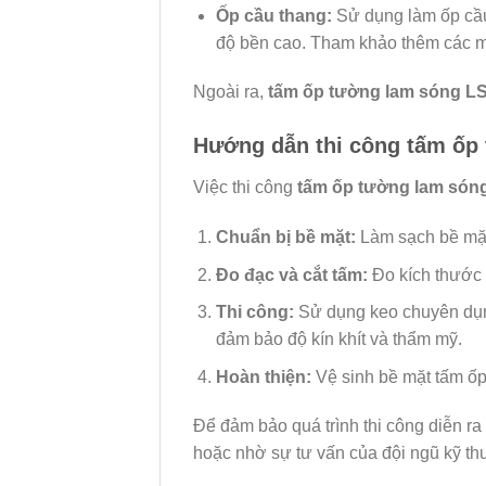
Ốp cầu thang:
Sử dụng làm ốp cầu
độ bền cao. Tham khảo thêm các
Ngoài ra,
tấm ốp tường lam sóng L
Hướng dẫn thi công tấm ốp 
Việc thi công
tấm ốp tường lam són
Chuẩn bị bề mặt:
Làm sạch bề mặt
Đo đạc và cắt tấm:
Đo kích thước 
Thi công:
Sử dụng keo chuyên dụng
đảm bảo độ kín khít và thẩm mỹ.
Hoàn thiện:
Vệ sinh bề mặt tấm ốp v
Để đảm bảo quá trình thi công diễn ra 
hoặc nhờ sự tư vấn của đội ngũ kỹ th