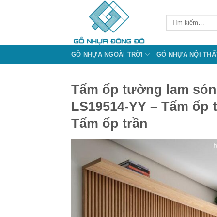
Bỏ
qua
Tìm
kiếm:
nội
dung
GỖ NHỰA NGOÀI TRỜI
GỖ NHỰA NỘI THẤ
Tấm ốp tường lam só
LS19514-YY – Tấm ốp 
Tấm ốp trần