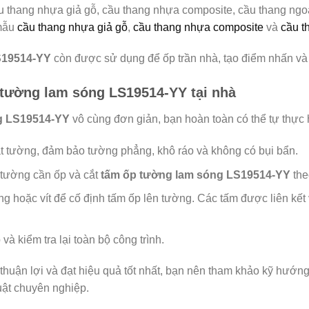
 thang nhựa giả gỗ, cầu thang nhựa composite, cầu thang ngoà
 mẫu
cầu thang nhựa giả gỗ
,
cầu thang nhựa composite
và
cầu t
S19514-YY
còn được sử dụng để ốp trần nhà, tạo điểm nhấn và 
tường lam sóng LS19514-YY tại nhà
g LS19514-YY
vô cùng đơn giản, bạn hoàn toàn có thể tự thực 
 tường, đảm bảo tường phẳng, khô ráo và không có bụi bẩn.
tường cần ốp và cắt
tấm ốp tường lam sóng LS19514-YY
the
 hoặc vít để cố định tấm ốp lên tường. Các tấm được liên kết
à kiểm tra lại toàn bộ công trình.
thuận lợi và đạt hiệu quả tốt nhất, bạn nên tham khảo kỹ hướng 
uật chuyên nghiệp.