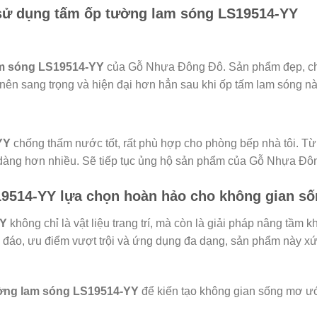
 sử dụng tấm ốp tường lam sóng LS19514-YY
am sóng LS19514-YY
của Gỗ Nhựa Đông Đô. Sản phẩm đẹp, chất
ở nên sang trọng và hiện đại hơn hẳn sau khi ốp tấm lam sóng nà
YY
chống thấm nước tốt, rất phù hợp cho phòng bếp nhà tôi. T
 dàng hơn nhiều. Sẽ tiếp tục ủng hộ sản phẩm của Gỗ Nhựa Đô
9514-YY lựa chọn hoàn hảo cho không gian số
YY
không chỉ là vật liệu trang trí, mà còn là giải pháp nâng tầm
ộc đáo, ưu điểm vượt trội và ứng dụng đa dạng, sản phẩm này x
ờng lam sóng LS19514-YY
để kiến tạo không gian sống mơ ư