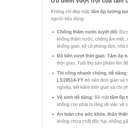
Ưu điểm vượt trội của tấm
Không chỉ đẹp mắt,
tấm ốp tường la
người tiêu dùng:
Chống thấm nước tuyệt đối:
Được
không thấm nước, chống ẩm mốc, m
không gian, kể cả phòng tắm, nhà 
Độ bền vượt thời gian:
Tấm ốp t
thời gian. Tuổi thọ sản phẩm lên đế
Thi công nhanh chóng, dễ dàng:
LS19514-YY
trở nên đơn giản và n
nghiệp, tiết kiệm thời gian và chi ph
Vệ sinh dễ dàng:
Bề mặt
tấm ốp 
không còn phải lo lắng về việc vệ 
An toàn cho sức khỏe, thân thiệ
không chứa chất độc hại, không gâ