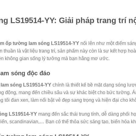
 LS19514-YY: Giải pháp trang trí nộ
ấm ốp tường lam sóng LS19514-YY
nổi lên như một điểm sáng,
n thuần là vật liệu trang trí, sản phẩm này còn là sự kết hợp h
o nên không gian sống lý tưởng mà bạn hằng mơ ước.
 lam sóng độc đáo
 lam sóng LS19514-YY
chính là thiết kế bề mặt dạng sóng lư
g động, mang đến chiều sâu và sự khác biệt cho bức tường. Á
tối đan xen, làm nổi bật vẻ đẹp sang trọng và hiện đại cho kh
sóng LS19514-YY
mang đến sắc thái trung tính, dễ dàng phối h
 điển, scandinavian,… Bạn có thể thỏa sức sáng tạo, biến hóa kh