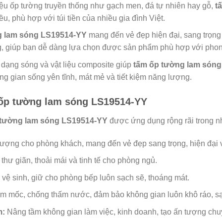
iệu ốp tường truyền thống như gạch men, đá tự nhiên hay gỗ,
t
ều, phù hợp với túi tiền của nhiều gia đình Việt.
 lam sóng LS19514-YY
mang đến vẻ đẹp hiện đại, sang trọng
, giúp bạn dễ dàng lựa chọn được sản phẩm phù hợp với phong 
 dạng sóng và vật liệu composite giúp
tấm ốp tường lam són
g gian sống yên tĩnh, mát mẻ và tiết kiệm năng lượng.
ốp tường lam sóng LS19514-YY
 tường lam sóng LS19514-YY
được ứng dụng rộng rãi trong nh
ượng cho phòng khách, mang đến vẻ đẹp sang trọng, hiện đại 
hư giãn, thoải mái và tinh tế cho phòng ngủ.
ệ sinh, giữ cho phòng bếp luôn sạch sẽ, thoáng mát.
 mốc, chống thấm nước, đảm bảo không gian luôn khô ráo, sạ
m:
Nâng tầm không gian làm việc, kinh doanh, tạo ấn tượng chu