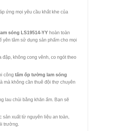
đáp ứng mọi yêu cầu khắt khe của
 lam sóng LS19514-YY
hoàn toàn
hể yên tâm sử dụng sản phẩm cho mọi
a đập, không cong vênh, co ngót theo
hi công
tấm ốp tường lam sóng
hà mà không cần thuê đội thợ chuyên
g lau chùi bằng khăn ẩm. Bạn sẽ
sản xuất từ nguyên liệu an toàn,
i trường.