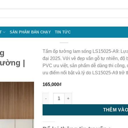
T
SẢN PHẨM BÁN CHẠY
TIN TỨC
ng
Tấm ốp tường lam sóng LS15025-A9: Lựa
đại 2025. Với vẻ đẹp vân gỗ tự nhiên, độ 
tường |
PVC ưu việt, sản phẩm dễ dàng thi công
ưu điểm nổi bật và lý do LS15025-A9 trở t
165,000
₫
Tấm ốp tường lam sóng LS15025-A9 - Tấm ố
THÊM VÀO