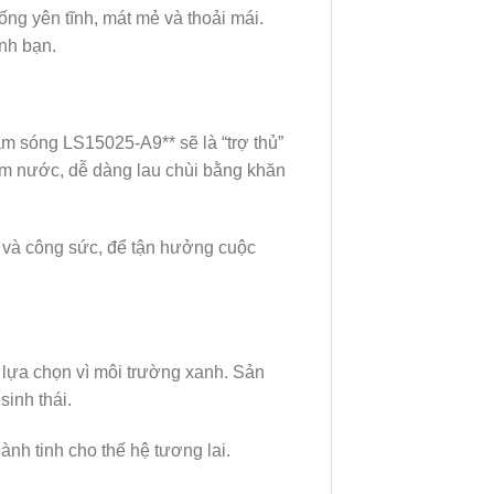
ng yên tĩnh, mát mẻ và thoải mái.
nh bạn.
m sóng LS15025-A9** sẽ là “trợ thủ”
ấm nước, dễ dàng lau chùi bằng khăn
n và công sức, để tận hưởng cuộc
 lựa chọn vì môi trường xanh. Sản
sinh thái.
h tinh cho thế hệ tương lai.