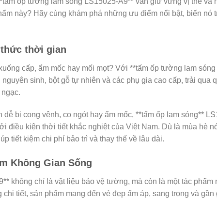
ất, **tấm ốp tường lam sóng LS15025-A9** vẫn giữ vững vị thế v
phẩm này? Hãy cùng khám phá những ưu điểm nổi bật, biến nó 
 thức thời gian
xuống cấp, ẩm mốc hay mối mọt? Với **tấm ốp tường lam sóng L
yên sinh, bột gỗ tự nhiên và các phụ gia cao cấp, trải qua quy
 ngạc.
ên dễ bị cong vênh, co ngót hay ẩm mốc, **tấm ốp lam sóng** 
ởi điều kiện thời tiết khắc nghiệt của Việt Nam. Dù là mùa h
tiết kiệm chi phí bảo trì và thay thế về lâu dài.
Tầm Không Gian Sống
không chỉ là vật liệu bảo vệ tường, mà còn là một tác phẩm ngh
 chi tiết, sản phẩm mang đến vẻ đẹp ấm áp, sang trọng và gần 