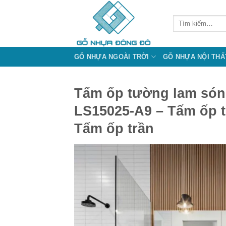
Bỏ
qua
Tìm
kiếm:
nội
dung
GỖ NHỰA NGOÀI TRỜI
GỖ NHỰA NỘI THẤ
Tấm ốp tường lam só
LS15025-A9 – Tấm ốp 
Tấm ốp trần