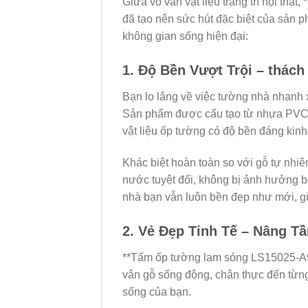
Giữa vô vàn vật liệu trang trí nội th
đã tạo nên sức hút đặc biệt của sản 
không gian sống hiện đại:
1. Độ Bền Vượt Trội – thách
Bạn lo lắng về việc tường nhà nhanh 
Sản phẩm được cấu tạo từ nhựa PVC ngu
vật liệu ốp tường có độ bền đáng kinh
Khác biệt hoàn toàn so với gỗ tự nhi
nước tuyệt đối, không bị ảnh hưởng b
nhà bạn vẫn luôn bền đẹp như mới, giúp 
2. Vẻ Đẹp Tinh Tế – Nâng 
**Tấm ốp tường lam sóng LS15025-A9** 
vân gỗ sống động, chân thực đến từng
sống của bạn.