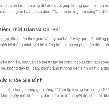
chuyển tạo hiệu ứng 3D độc đáo, giúp không gian trở nên rộng
n đại, tối giản hay tân cổ điển, **tấm ốp tường lam sóng** LS
 Kiệm Thời Gian và Chi Phí
c tạp, tốn nhiều thời gian và gây bụi bẩn? Hãy quên đi những p
ết kế thông minh với hệ thống hèm khóa và phụ kiện đồng bộ, 
ên nghiệp, bạn vẫn có thể tự tay thi công **ốp tường lam sóng**
ch sẽ, không gây bụi bẩn, không ảnh hưởng đến sinh hoạt gia đìn
 Sức Khỏe Gia Đình
ặc biệt là trong không gian sống. **Tấm ốp tường lam sóng LS
 không gây mùi khó chịu, đảm bảo an toàn tuyệt đối cho sức khỏe