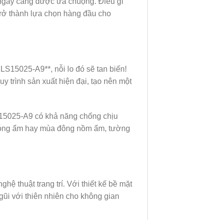
à ngày càng được ưa chuộng. Điều gì
trở thành lựa chọn hàng đầu cho
S15025-A9**, nỗi lo đó sẽ tan biến!
 trình sản xuất hiện đại, tạo nên một
LS15025-A9 có khả năng chống chịu
è nóng ẩm hay mùa đông nồm ẩm, tường
ệ thuật trang trí. Với thiết kế bề mặt
gũi với thiên nhiên cho không gian