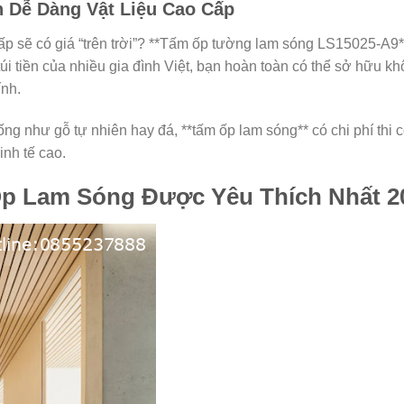
n Dễ Dàng Vật Liệu Cao Cấp
ấp sẽ có giá “trên trời”? **Tấm ốp tường lam sóng LS15025-A9**
úi tiền của nhiều gia đình Việt, bạn hoàn toàn có thể sở hữu k
ính.
ống như gỗ tự nhiên hay đá, **tấm ốp lam sóng** có chi phí thi c
inh tế cao.
p Lam Sóng Được Yêu Thích Nhất 2