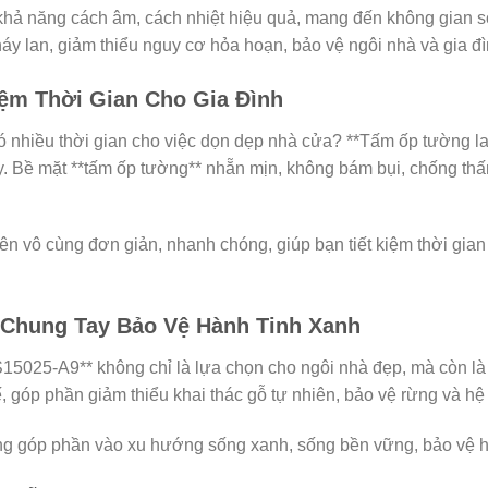
 khả năng cách âm, cách nhiệt hiệu quả, mang đến không gian số
 lan, giảm thiểu nguy cơ hỏa hoạn, bảo vệ ngôi nhà và gia đì
iệm Thời Gian Cho Gia Đình
ó nhiều thời gian cho việc dọn dẹp nhà cửa? **Tấm ốp tường la
ày. Bề mặt **tấm ốp tường** nhẵn mịn, không bám bụi, chống th
nên vô cùng đơn giản, nhanh chóng, giúp bạn tiết kiệm thời gia
 Chung Tay Bảo Vệ Hành Tinh Xanh
5025-A9** không chỉ là lựa chọn cho ngôi nhà đẹp, mà còn là
, góp phần giảm thiểu khai thác gỗ tự nhiên, bảo vệ rừng và hệ 
g góp phần vào xu hướng sống xanh, sống bền vững, bảo vệ hàn