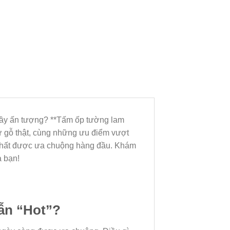
 đầy ấn tượng? **Tấm ốp tường lam
ư gỗ thật, cùng những ưu điểm vượt
ội thất được ưa chuộng hàng đầu. Khám
a bạn!
ẫn “Hot”?