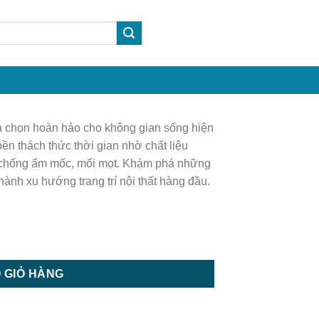
 chọn hoàn hảo cho không gian sống hiện
bền thách thức thời gian nhờ chất liệu
, chống ẩm mốc, mối mọt. Khám phá những
hành xu hướng trang trí nội thất hàng đầu.
p tường | Tấm ốp trần số lượng
 GIỎ HÀNG