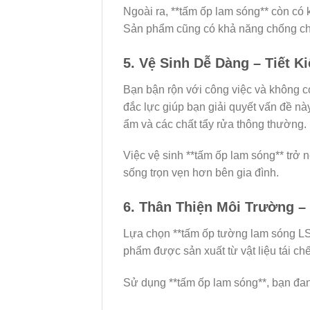
Ngoài ra, **tấm ốp lam sóng** còn có
Sản phẩm cũng có khả năng chống cháy
5. Vệ Sinh Dễ Dàng – Tiết K
Bạn bận rộn với công việc và không c
đắc lực giúp bạn giải quyết vấn đề n
ẩm và các chất tẩy rửa thông thường.
Việc vệ sinh **tấm ốp lam sóng** trở 
sống trọn vẹn hơn bên gia đình.
6. Thân Thiện Môi Trường –
Lựa chọn **tấm ốp tường lam sóng LS1
phẩm được sản xuất từ vật liệu tái chế
Sử dụng **tấm ốp lam sóng**, bạn đan