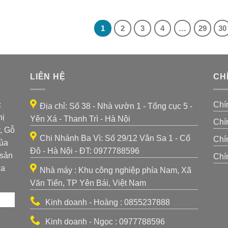
là:
tại
là:
tại
106,000₫.
là:
68,000₫.
là:
85,000₫.
60,000₫.
1
2
3
4
…
29
30
LIÊN HỆ
CH
c
Chí
Địa chỉ: Số 38 - Nhà vườn 1 - Tổng cục 5 -
hị
Yên Xá - Thanh Trì - Hà Nội
Chí
, Gỗ
Chi Nhánh Ba Vì: Số 29/12 Vân Sa 1 - Cổ
Chí
của
Đô - Hà Nội - ĐT: 0977788596
 sản
Chí
ựa
Nhà máy : Khu công nghiệp phía Nam, Xã
Văn Tiến, TP Yên Bái, Việt Nam
Kinh doanh - Hoàng : 0855237888
Kinh doanh - Ngọc : 0977788596