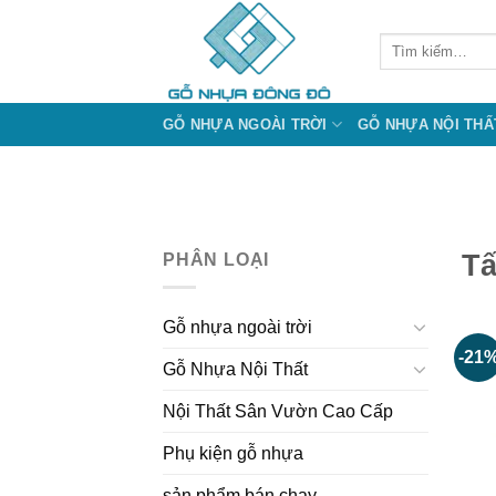
Bỏ
qua
Tìm
kiếm:
nội
dung
GỖ NHỰA NGOÀI TRỜI
GỖ NHỰA NỘI THẤ
Tấ
PHÂN LOẠI
Gỗ nhựa ngoài trời
-21
Gỗ Nhựa Nội Thất
Nội Thất Sân Vườn Cao Cấp
Phụ kiện gỗ nhựa
sản phẩm bán chạy