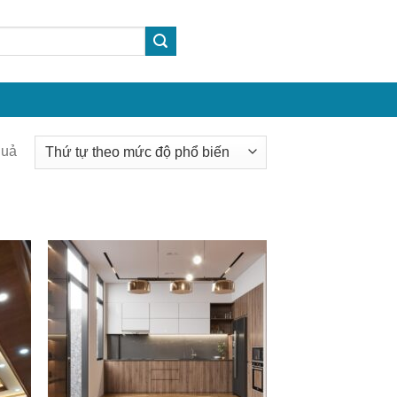
Được
quả
sắp
xếp
theo
mức
độ
phổ
biến