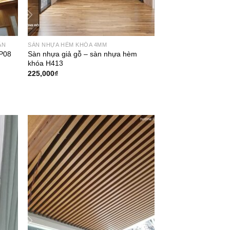
ẦN
SÀN NHỰA HÈM KHÓA 4MM
P08
Sàn nhựa giả gỗ – sàn nhựa hèm
khóa H413
225,000
₫