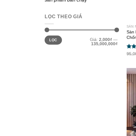
LỌC THEO GIÁ
SÀN 
Sàn 
Chốn
Giá
Giá
Giá:
2,000₫
—
LỌC
thấp
cao
135,000,000₫
nhất
nhất
Đượ
95,0
hạn
5 sa