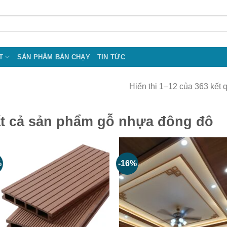
T
SẢN PHẨM BÁN CHẠY
TIN TỨC
Hiển thị 1–12 của 363 kết 
t cả sản phẩm gỗ nhựa đông đô
%
-16%