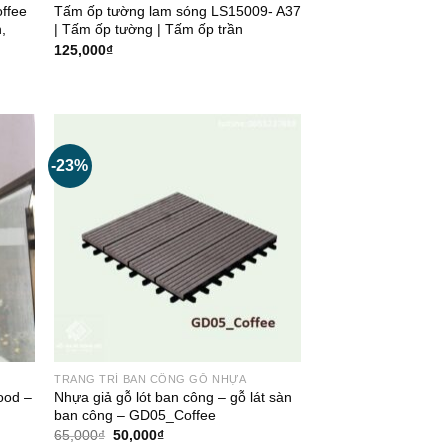
ffee
Tấm ốp tường lam sóng LS15009- A37
,
| Tấm ốp tường | Tấm ốp trần
125,000
₫
-23%
TRANG TRÍ BAN CÔNG GỖ NHỰA
ood –
Nhựa giả gỗ lót ban công – gỗ lát sàn
ban công – GD05_Coffee
Giá
Giá
65,000
₫
50,000
₫
gốc
hiện