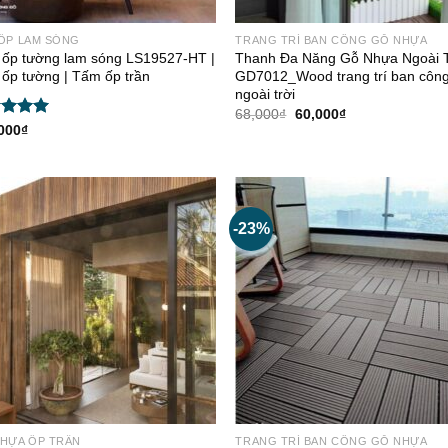
ỐP LAM SÓNG
TRANG TRÍ BAN CÔNG GỖ NHỰA
ốp tường lam sóng LS19527-HT |
Thanh Đa Năng Gỗ Nhựa Ngoài T
ốp tường | Tấm ốp trần
GD7012_Wood trang trí ban côn
ngoài trời
Giá
Giá
68,000
₫
60,000
₫
gốc
hiện
c xếp
000
₫
là:
tại
g
5.00
68,000₫.
là:
o
60,000₫.
-23%
HỰA ỐP TRẦN
TRANG TRÍ BAN CÔNG GỖ NHỰA