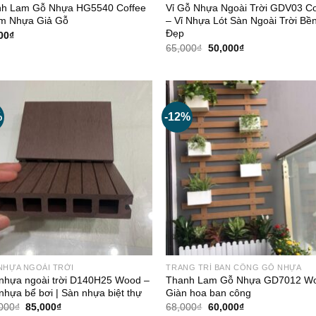
h Lam Gỗ Nhựa HG5540 Coffee
Vỉ Gỗ Nhựa Ngoài Trời GDV03 Co
m Nhựa Giả Gỗ
– Vỉ Nhựa Lót Sàn Ngoài Trời Bền
Đẹp
00
₫
Giá
Giá
65,000
₫
50,000
₫
gốc
hiện
là:
tại
65,000₫.
là:
50,000₫.
%
-12%
NHỰA NGOÀI TRỜI
TRANG TRÍ BAN CÔNG GỖ NHỰA
nhựa ngoài trời D140H25 Wood –
Thanh Lam Gỗ Nhựa GD7012 W
nhựa bể bơi | Sàn nhựa biệt thự
Giàn hoa ban công
Giá
Giá
Giá
Giá
000
₫
85,000
₫
68,000
₫
60,000
₫
gốc
hiện
gốc
hiện