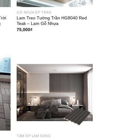
GỖ NHỰA ỐP TRẦN
rời
Lam Treo Tường Trần HG8040 Red
g
Teak – Lam Gỗ Nhựa
75,000
₫
TẤM ỐP LAM SÓNG