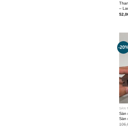
Than
– La
52,0
-20
SÀN 
Sàn 
Sàn 
106,