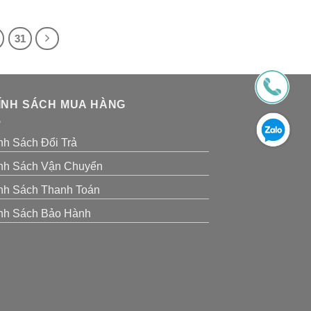
là:
tại
65,000₫.
là:
50,000₫.
31
ÍNH SÁCH MUA HÀNG
nh Sách Đổi Trả
nh Sách Vận Chuyển
nh Sách Thanh Toán
nh Sách Bảo Hành