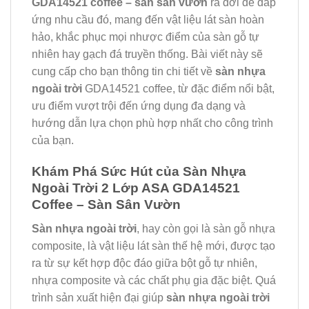
GDA14521 coffee – sàn sân vườn
ra đời để đáp
ứng nhu cầu đó, mang đến vật liệu lát sàn hoàn
hảo, khắc phục mọi nhược điểm của sàn gỗ tự
nhiên hay gạch đá truyền thống. Bài viết này sẽ
cung cấp cho bạn thông tin chi tiết về
sàn nhựa
ngoài trời
GDA14521 coffee, từ đặc điểm nổi bật,
ưu điểm vượt trội đến ứng dụng đa dạng và
hướng dẫn lựa chọn phù hợp nhất cho công trình
của bạn.
Khám Phá Sức Hút của Sàn Nhựa
Ngoài Trời 2 Lớp ASA GDA14521
Coffee – Sàn Sân Vườn
Sàn nhựa ngoài trời
, hay còn gọi là sàn gỗ nhựa
composite, là vật liệu lát sàn thế hệ mới, được tạo
ra từ sự kết hợp độc đáo giữa bột gỗ tự nhiên,
nhựa composite và các chất phụ gia đặc biệt. Quá
trình sản xuất hiện đại giúp
sàn nhựa ngoài trời