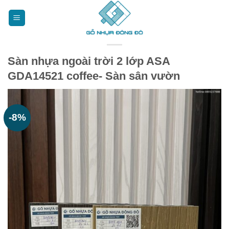
Bỏ
qua
nội
dung
Sàn nhựa ngoài trời 2 lớp ASA
GDA14521 coffee- Sàn sân vườn
-8%