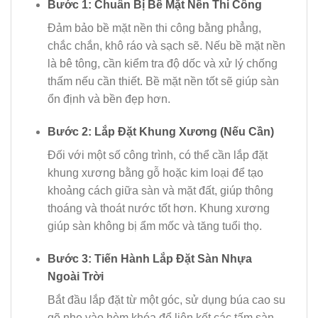
Bước 1: Chuẩn Bị Bề Mặt Nền Thi Công
Đảm bảo bề mặt nền thi công bằng phẳng,
chắc chắn, khô ráo và sạch sẽ. Nếu bề mặt nền
là bê tông, cần kiểm tra độ dốc và xử lý chống
thấm nếu cần thiết. Bề mặt nền tốt sẽ giúp sàn
ổn định và bền đẹp hơn.
Bước 2: Lắp Đặt Khung Xương (Nếu Cần)
Đối với một số công trình, có thể cần lắp đặt
khung xương bằng gỗ hoặc kim loại để tạo
khoảng cách giữa sàn và mặt đất, giúp thông
thoáng và thoát nước tốt hơn. Khung xương
giúp sàn không bị ẩm mốc và tăng tuổi thọ.
Bước 3: Tiến Hành Lắp Đặt Sàn Nhựa
Ngoài Trời
Bắt đầu lắp đặt từ một góc, sử dụng búa cao su
gõ nhẹ vào hèm khóa để liên kết các tấm sàn.