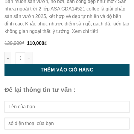
Bạn muốn sân vườn, hồ bơi, ban công đẹp như mơ? Sàn
nhựa ngoài trời 2 lớp ASA GDA14521 coffee là giải pháp
sàn sân vườn 2025, kết hợp vẻ đẹp tự nhiên và độ bền
đỉnh cao. Khắc phục nhược điểm sàn gỗ, gạch đá, kiến tạo
không gian ngoại thất lý tưởng. Xem chi tiết!
Giá
Giá
120,000
₫
110,000
₫
gốc
hiện
là:
tại
Sàn nhựa ngoài trời 2 lớp ASA GDA14521 coffee- Sàn sân vườ
120,000₫.
là:
110,000₫.
THÊM VÀO GIỎ HÀNG
Để lại thông tin tư vấn :