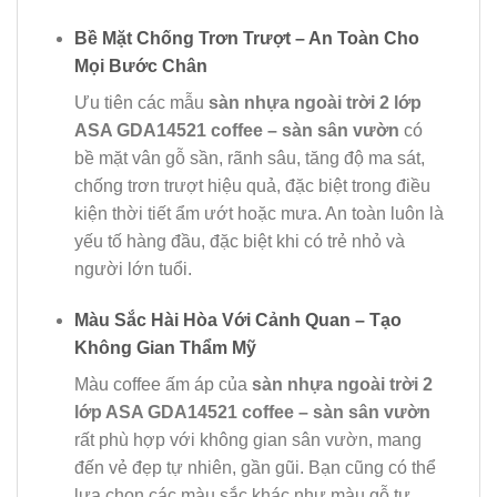
Bề Mặt Chống Trơn Trượt – An Toàn Cho
Mọi Bước Chân
Ưu tiên các mẫu
sàn nhựa ngoài trời 2 lớp
ASA GDA14521 coffee – sàn sân vườn
có
bề mặt vân gỗ sần, rãnh sâu, tăng độ ma sát,
chống trơn trượt hiệu quả, đặc biệt trong điều
kiện thời tiết ẩm ướt hoặc mưa. An toàn luôn là
yếu tố hàng đầu, đặc biệt khi có trẻ nhỏ và
người lớn tuổi.
Màu Sắc Hài Hòa Với Cảnh Quan – Tạo
Không Gian Thẩm Mỹ
Màu coffee ấm áp của
sàn nhựa ngoài trời 2
lớp ASA GDA14521 coffee – sàn sân vườn
rất phù hợp với không gian sân vườn, mang
đến vẻ đẹp tự nhiên, gần gũi. Bạn cũng có thể
lựa chọn các màu sắc khác như màu gỗ tự