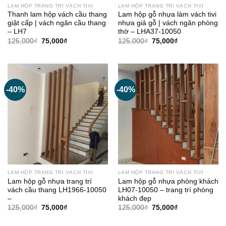
LAM HỘP TRANG TRÍ VÁCH TIVI
LAM HỘP TRANG TRÍ VÁCH TIVI
Thanh lam hộp vách cầu thang
Lam hộp gỗ nhựa làm vách tivi
giật cấp | vách ngăn cầu thang
nhựa giả gỗ | vách ngăn phòng
– LH7
thờ – LHA37-10050
Giá
Giá
Giá
Giá
125,000
₫
75,000
₫
125,000
₫
75,000
₫
gốc
hiện
gốc
hiện
là:
tại
là:
tại
125,000₫.
là:
125,000₫.
là:
75,000₫.
75,000₫.
-40%
-40%
LAM HỘP TRANG TRÍ VÁCH TIVI
LAM HỘP TRANG TRÍ VÁCH TIVI
Lam hộp gỗ nhựa trang trí
Lam hộp gỗ nhựa phòng khách
vách cầu thang LH1966-10050
LH07-10050 – trang trí phòng
–
khách đẹp
Giá
Giá
Giá
Giá
125,000
₫
75,000
₫
125,000
₫
75,000
₫
gốc
hiện
gốc
hiện
là:
tại
là:
tại