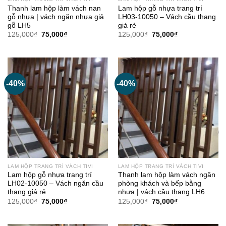
Thanh lam hộp làm vách nan
Lam hộp gỗ nhựa trang trí
gỗ nhựa | vách ngăn nhựa giả
LH03-10050 – Vách cầu thang
gỗ LH5
giá rẻ
Giá
Giá
Giá
Giá
125,000
₫
75,000
₫
125,000
₫
75,000
₫
gốc
hiện
gốc
hiện
là:
tại
là:
tại
125,000₫.
là:
125,000₫.
là:
75,000₫.
75,000₫.
-40%
-40%
LAM HỘP TRANG TRÍ VÁCH TIVI
LAM HỘP TRANG TRÍ VÁCH TIVI
Lam hộp gỗ nhựa trang trí
Thanh lam hộp làm vách ngăn
LH02-10050 – Vách ngăn cầu
phòng khách và bếp bằng
thang giá rẻ
nhựa | vách cầu thang LH6
Giá
Giá
Giá
Giá
125,000
₫
75,000
₫
125,000
₫
75,000
₫
gốc
hiện
gốc
hiện
là:
tại
là:
tại
125,000₫.
là:
125,000₫.
là: