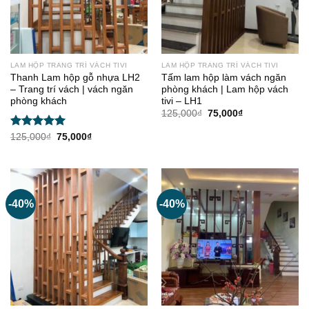
LAM HỘP TRANG TRÍ VÁCH TIVI
LAM HỘP TRANG TRÍ VÁCH TIVI
Thanh Lam hộp gỗ nhựa LH2
Tấm lam hộp làm vách ngăn
– Trang trí vách | vách ngăn
phòng khách | Lam hộp vách
phòng khách
tivi – LH1
Giá
Giá
125,000
₫
75,000
₫
gốc
hiện
là:
tại
Được xếp
Giá
Giá
125,000
₫
75,000
₫
125,000₫.
là:
gốc
hiện
hạng
5.00
75,000₫.
là:
tại
5 sao
125,000₫.
là:
75,000₫.
-40%
-40%