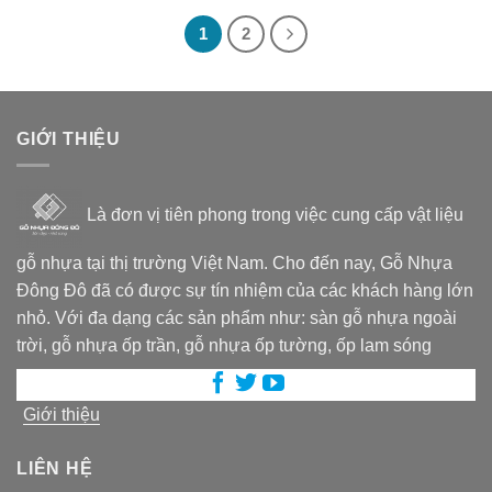
125,000₫.
là:
125,000₫.
là:
75,000₫.
75,000₫.
1
2
GIỚI THIỆU
Là đơn vị tiên phong trong việc cung cấp vật liệu
gỗ nhựa tại thị trường Việt Nam. Cho đến nay, Gỗ Nhựa
Đông Đô đã có được sự tín nhiệm của các khách hàng lớn
nhỏ. Với đa dạng các sản phẩm như: sàn gỗ nhựa ngoài
trời, gỗ nhựa ốp trần, gỗ nhựa ốp tường, ốp lam sóng
Giới thiệu
LIÊN HỆ