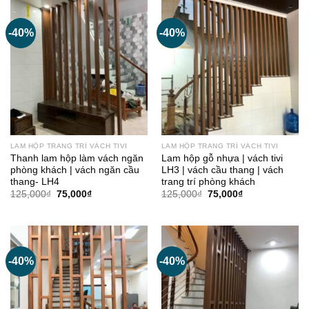
75,000₫.
75,000₫.
-40%
-40%
LAM HỘP TRANG TRÍ VÁCH TIVI
LAM HỘP TRANG TRÍ VÁCH TIVI
Thanh lam hộp làm vách ngăn
Lam hộp gỗ nhựa | vách tivi
phòng khách | vách ngăn cầu
LH3 | vách cầu thang | vách
thang- LH4
trang trí phòng khách
Giá
Giá
Giá
Giá
125,000
₫
75,000
₫
125,000
₫
75,000
₫
gốc
hiện
gốc
hiện
là:
tại
là:
tại
125,000₫.
là:
125,000₫.
là:
75,000₫.
75,000₫.
-40%
-40%