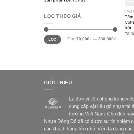
TẤM 
LỌC THEO GIÁ
Tấm 
Coff
trời
78,0
Giá
Giá
Giá:
70,000₫
—
330,000₫
LỌC
thấp
cao
nhất
nhất
GIỚI THIỆU
Là đơn vị tiên phong trong việ
cung cấp vật liệu gỗ nhựa tại t
trường Việt Nam. Cho đến nay
Nhựa Đông Đô đã có được sự tín nhiệm 
các khách hàng lớn nhỏ. Với đa dạng các