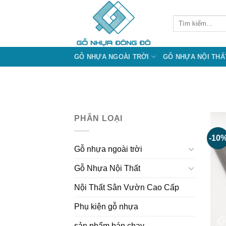
Bỏ
qua
Tìm
kiếm:
nội
dung
GỖ NHỰA NGOÀI TRỜI
GỖ NHỰA NỘI THẤ
PHÂN LOẠI
-10
Gỗ nhựa ngoài trời
Gỗ Nhựa Nội Thất
Nội Thất Sân Vườn Cao Cấp
Phụ kiện gỗ nhựa
sản phẩm bán chạy