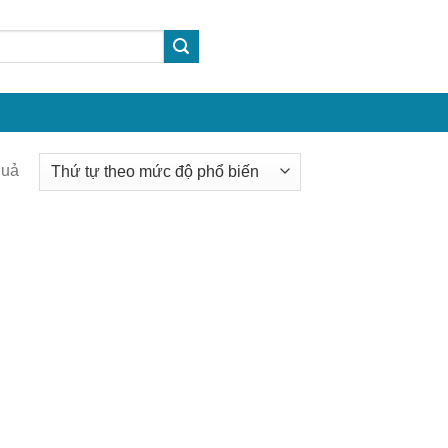
Được
quả
sắp
xếp
theo
mức
độ
phổ
biến