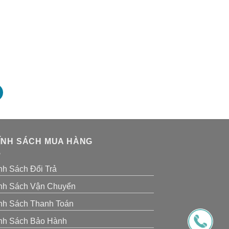
ÍNH SÁCH MUA HÀNG
nh Sách Đổi Trả
nh Sách Vận Chuyển
nh Sách Thanh Toán
nh Sách Bảo Hành