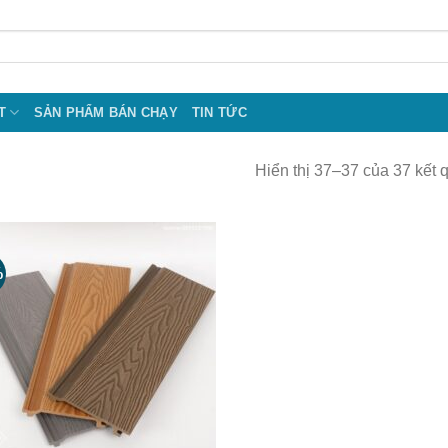
T
SẢN PHẨM BÁN CHẠY
TIN TỨC
Hiển thị 37–37 của 37 kết 
%