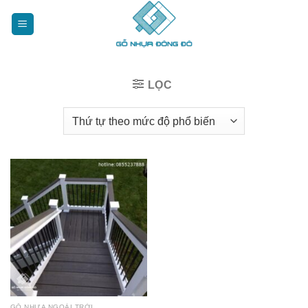
Bỏ
qua
nội
dung
LỌC
GỖ NHỰA NGOÀI TRỜI