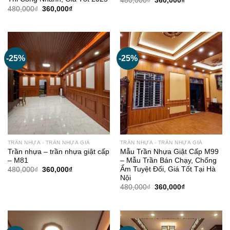
480,000
₫
360,000
₫
gốc
hiện
Giá
Giá
480,000
₫
360,000
₫
là:
tại
gốc
hiện
480,000₫.
là:
là:
tại
360,000₫.
480,000₫.
là:
360,000₫.
-25%
-25%
TRẦN NHỰA - TRẦN NHỰA GIẢ
TRẦN NHỰA - TRẦN NHỰA GIẢ
Trần nhựa – trần nhựa giật cấp
Mẫu Trần Nhựa Giật Cấp M99
– M81
– Mẫu Trần Bán Chạy, Chống
Ẩm Tuyệt Đối, Giá Tốt Tại Hà
Giá
Giá
480,000
₫
360,000
₫
gốc
hiện
Nội
là:
tại
Giá
Giá
480,000
₫
360,000
₫
480,000₫.
là:
gốc
hiện
360,000₫.
là:
tại
480,000₫.
là:
360,000₫.