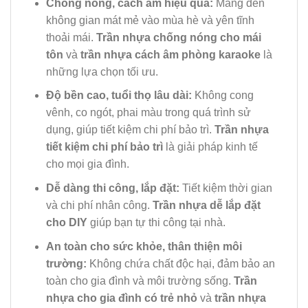
Chống nóng, cách âm hiệu quả:
Mang đến
không gian mát mẻ vào mùa hè và yên tĩnh
thoải mái.
Trần nhựa chống nóng cho mái
tôn
và
trần nhựa cách âm phòng karaoke
là
những lựa chọn tối ưu.
Độ bền cao, tuổi thọ lâu dài:
Không cong
vênh, co ngót, phai màu trong quá trình sử
dụng, giúp tiết kiệm chi phí bảo trì.
Trần nhựa
tiết kiệm chi phí bảo trì
là giải pháp kinh tế
cho mọi gia đình.
Dễ dàng thi công, lắp đặt:
Tiết kiệm thời gian
và chi phí nhân công.
Trần nhựa dễ lắp đặt
cho DIY
giúp bạn tự thi công tại nhà.
An toàn cho sức khỏe, thân thiện môi
trường:
Không chứa chất độc hại, đảm bảo an
toàn cho gia đình và môi trường sống.
Trần
nhựa cho gia đình có trẻ nhỏ
và
trần nhựa