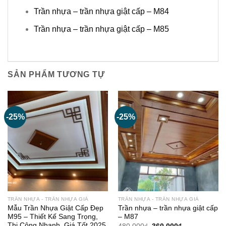
Trần nhựa – trần nhựa giật cấp – M84
Trần nhựa – trần nhựa giật cấp – M85
SẢN PHẨM TƯƠNG TỰ
-25%
-25%
TRẦN NHỰA - TRẦN NHỰA GIẢ
TRẦN NHỰA - TRẦN NHỰA GIẢ
Mẫu Trần Nhựa Giật Cấp Đẹp
Trần nhựa – trần nhựa giật cấp
M95 – Thiết Kế Sang Trọng,
– M87
Thi Công Nhanh, Giá Tốt 2025
Giá
Giá