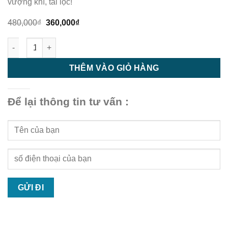
vượng khí, tài lộc!
Giá
Giá
480,000
₫
360,000
₫
gốc
hiện
là:
tại
Trần nhựa - trần nhựa giật cấp - M14 số lượng
480,000₫.
là:
360,000₫.
THÊM VÀO GIỎ HÀNG
Để lại thông tin tư vấn :