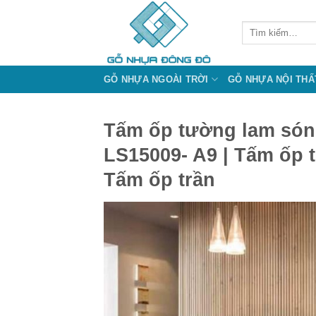
Bỏ
qua
Tìm
kiếm:
nội
dung
GỖ NHỰA NGOÀI TRỜI
GỖ NHỰA NỘI THẤ
Tấm ốp tường lam só
LS15009- A9 | Tấm ốp 
Tấm ốp trần