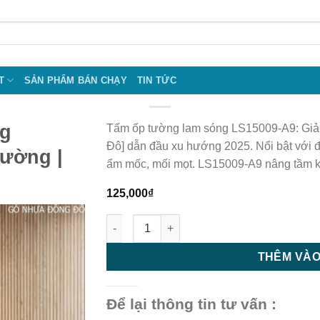
T
SẢN PHẨM BÁN CHẠY
TIN TỨC
ng
Tấm ốp tường lam sóng LS15009-A9: Giải
Đô] dẫn đầu xu hướng 2025. Nổi bật với độ
tường |
ẩm mốc, mối mọt. LS15009-A9 nâng tầm k
125,000
₫
Tấm ốp tường lam sóng LS15009- A9 | Tấm 
THÊM VÀO
Để lại thông tin tư vấn :