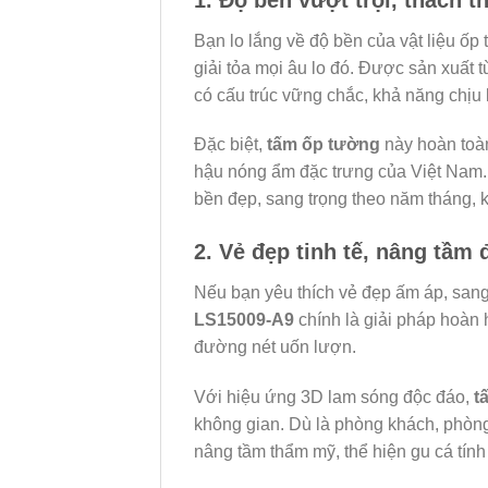
Bạn lo lắng về độ bền của vật liệu ốp
giải tỏa mọi âu lo đó. Được sản xuất
có cấu trúc vững chắc, khả năng chịu l
Đặc biệt,
tấm ốp tường
này hoàn toàn
hậu nóng ẩm đặc trưng của Việt Nam
bền đẹp, sang trọng theo năm tháng, k
2. Vẻ đẹp tinh tế, nâng tầm
Nếu bạn yêu thích vẻ đẹp ấm áp, sang
LS15009-A9
chính là giải pháp hoàn 
đường nét uốn lượn.
Với hiệu ứng 3D lam sóng độc đáo,
t
không gian. Dù là phòng khách, phòn
nâng tầm thẩm mỹ, thể hiện gu cá tín