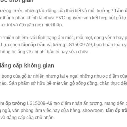
 tường trước những tác động của thời tiết và môi trường?
Tấm ố
 từ thành phần chính là nhựa PVC nguyên sinh kết hợp bột gỗ t
ực tốt và độ giãn nở nhiệt thấp.
 “miễn nhiễm” với tình trạng ẩm mốc, mối mọt, cong vênh hay p
. Lựa chọn
tấm ốp trần
và tường LS15009-A9, bạn hoàn toàn y
hông lo lắng về chi phí bảo trì hay sửa chữa.
 đẳng cấp không gian
 trọng của gỗ tự nhiên nhưng lại e ngại những nhược điểm củ
hảo. Sản phẩm sở hữu bề mặt vân gỗ sống động, chân thực đến 
ấm ốp tường
LS15009-A9 tạo điểm nhấn ấn tượng, mang đến ch
g ngủ, văn phòng làm việc hay cửa hàng, showroom,
tấm ốp tr
h và đẳng cấp của chủ nhân.