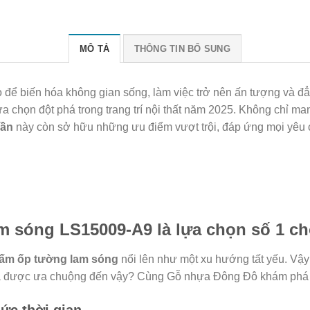
MÔ TẢ
THÔNG TIN BỔ SUNG
o để biến hóa không gian sống, làm việc trở nên ấn tượng và
lựa chọn đột phá trong trang trí nội thất năm 2025. Không chỉ ma
rần
này còn sở hữu những ưu điểm vượt trội, đáp ứng mọi yêu 
m sóng LS15009-A9 là lựa chọn số 1 c
tấm ốp tường lam sóng
nổi lên như một xu hướng tất yếu. Vậy
và được ưa chuộng đến vậy? Cùng Gỗ nhựa Đông Đô khám phá 
hức thời gian