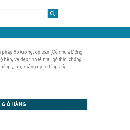
 pháp ốp tường, ốp trần [Gỗ nhựa Đông
 bền, vẻ đẹp tinh tế như gỗ thật, chống
hông gian, khẳng định đẳng cấp.
ốp tường | Tấm ốp trần số lượng
 GIỎ HÀNG