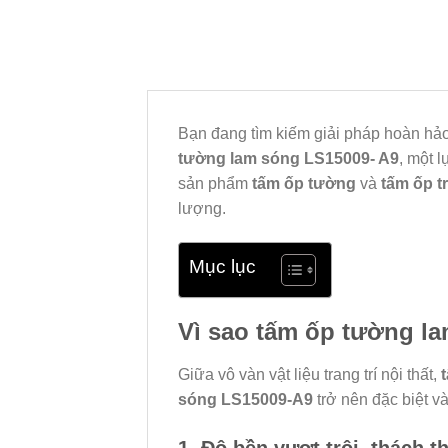
Bạn đang tìm kiếm giải pháp hoàn hả
tường lam sóng LS15009- A9
, một 
sản phẩm
tấm ốp tường
và
tấm ốp t
lượng.
Mục lục
Vì sao tấm ốp tường la
Giữa vô vàn vật liệu trang trí nội thất,
sóng LS15009-A9
trở nên đặc biệt 
1. Độ bền vượt trội, thách t