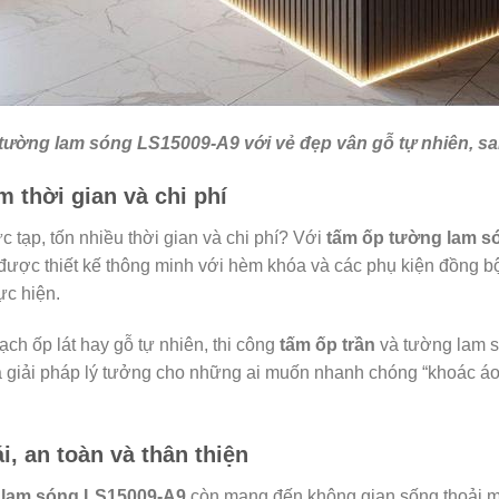
tường lam sóng LS15009-A9 với vẻ đẹp vân gỗ tự nhiên, sa
m thời gian và chi phí
c tạp, tốn nhiều thời gian và chi phí? Với
tấm ốp tường lam s
ược thiết kế thông minh với hèm khóa và các phụ kiện đồng bộ,
ực hiện.
ạch ốp lát hay gỗ tự nhiên, thi công
tấm ốp trần
và tường lam s
 là giải pháp lý tưởng cho những ai muốn nhanh chóng “khoác 
i, an toàn và thân thiện
 lam sóng LS15009-A9
còn mang đến không gian sống thoải má