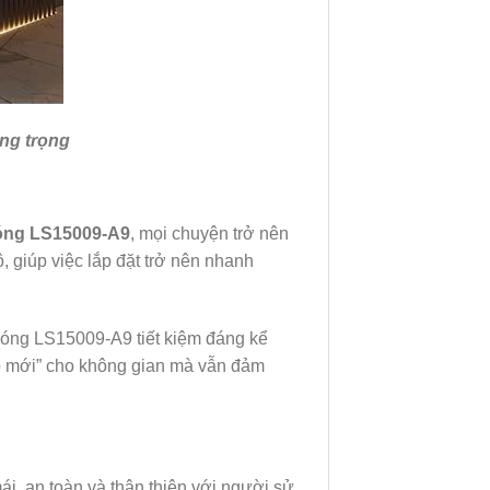
ng trọng
óng LS15009-A9
, mọi chuyện trở nên
 giúp việc lắp đặt trở nên nhanh
óng LS15009-A9 tiết kiệm đáng kể
áo mới” cho không gian mà vẫn đảm
i, an toàn và thân thiện với người sử