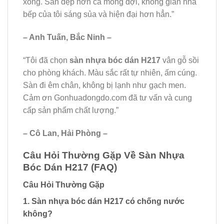
xong. Sàn đẹp hơn cả mong đợi, không gian nhà
bếp của tôi sáng sủa và hiện đại hơn hẳn.”
– Anh Tuấn, Bắc Ninh –
“Tôi đã chọn
sàn nhựa bóc dán H217
vân gỗ sồi
cho phòng khách. Màu sắc rất tự nhiên, ấm cúng.
Sàn đi êm chân, không bị lạnh như gạch men.
Cảm ơn Gonhuadongdo.com đã tư vấn và cung
cấp sản phẩm chất lượng.”
– Cô Lan, Hải Phòng –
Câu Hỏi Thường Gặp Về Sàn Nhựa
Bóc Dán H217 (FAQ)
Câu Hỏi Thường Gặp
1. Sàn nhựa bóc dán H217 có chống nước
không?