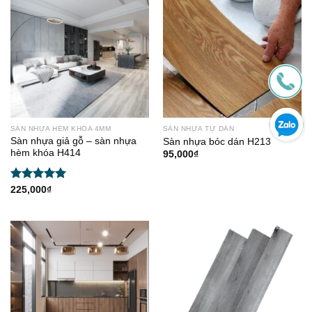
SÀN NHỰA HÈM KHÓA 4MM
SÀN NHỰA TỰ DÁN
Sàn nhựa giả gỗ – sàn nhựa
Sàn nhựa bóc dán H213
hèm khóa H414
95,000
₫
Được xếp
225,000
₫
hạng
5.00
5 sao