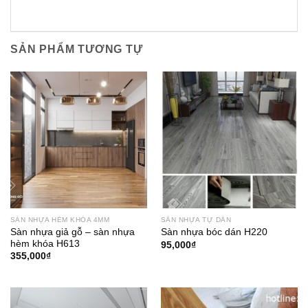
SẢN PHẨM TƯƠNG TỰ
SÀN NHỰA HÈM KHÓA 4MM
SÀN NHỰA TỰ DÁN
Sàn nhựa giả gỗ – sàn nhựa
Sàn nhựa bóc dán H220
hèm khóa H613
95,000
₫
355,000
₫