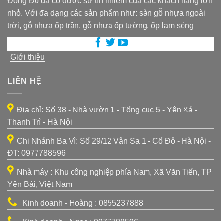
Đông Đô đã có được sự tín nhiệm của các khách hàng lớn
nhỏ. Với đa dạng các sản phẩm như: sàn gỗ nhựa ngoài
trời, gỗ nhựa ốp trần, gỗ nhựa ốp tường, ốp lam sóng
Giới thiệu
LIÊN HỆ
Địa chỉ: Số 38 - Nhà vườn 1 - Tổng cục 5 - Yên Xá -
Thanh Trì - Hà Nội
Chi Nhánh Ba Vì: Số 29/12 Vân Sa 1 - Cổ Đô - Hà Nội -
ĐT: 0977788596
Nhà máy : Khu công nghiệp phía Nam, Xã Văn Tiến, TP
Yên Bái, Việt Nam
Kinh doanh - Hoàng : 0855237888