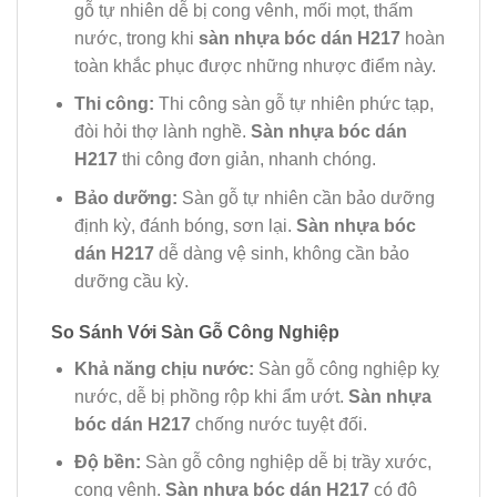
gỗ tự nhiên dễ bị cong vênh, mối mọt, thấm
nước, trong khi
sàn nhựa bóc dán H217
hoàn
toàn khắc phục được những nhược điểm này.
Thi công:
Thi công sàn gỗ tự nhiên phức tạp,
đòi hỏi thợ lành nghề.
Sàn nhựa bóc dán
H217
thi công đơn giản, nhanh chóng.
Bảo dưỡng:
Sàn gỗ tự nhiên cần bảo dưỡng
định kỳ, đánh bóng, sơn lại.
Sàn nhựa bóc
dán H217
dễ dàng vệ sinh, không cần bảo
dưỡng cầu kỳ.
So Sánh Với Sàn Gỗ Công Nghiệp
Khả năng chịu nước:
Sàn gỗ công nghiệp kỵ
nước, dễ bị phồng rộp khi ẩm ướt.
Sàn nhựa
bóc dán H217
chống nước tuyệt đối.
Độ bền:
Sàn gỗ công nghiệp dễ bị trầy xước,
cong vênh.
Sàn nhựa bóc dán H217
có độ