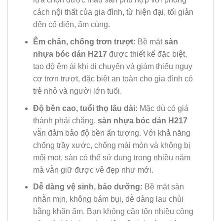
cách nội thất của gia đình, từ hiện đại, tối giản
đến cổ điển, ấm cúng.
Êm chân, chống trơn trượt:
Bề mặt
sàn
nhựa bóc dán H217
được thiết kế đặc biệt,
tạo độ êm ái khi di chuyển và giảm thiểu nguy
cơ trơn trượt, đặc biệt an toàn cho gia đình có
trẻ nhỏ và người lớn tuổi.
Độ bền cao, tuổi thọ lâu dài:
Mặc dù có giá
thành phải chăng,
sàn nhựa bóc dán H217
vẫn đảm bảo độ bền ấn tượng. Với khả năng
chống trầy xước, chống mài mòn và không bị
mối mọt, sàn có thể sử dụng trong nhiều năm
mà vẫn giữ được vẻ đẹp như mới.
Dễ dàng vệ sinh, bảo dưỡng:
Bề mặt sàn
nhẵn mịn, không bám bụi, dễ dàng lau chùi
bằng khăn ẩm. Bạn không cần tốn nhiều công