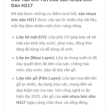
Dán H217
Để đạt được những ưu điểm vượt trội,
sàn nhựa
bóc dán H217
được cấu tạo từ nhiều lớp vật liệu,
mỗi lớp đảm nhiệm một chức năng riêng:
Lớp bề mặt (UV):
Lớp phủ UV giúp bảo vệ bề
mặt sàn khỏi trầy xước, phai màu, đồng thời
tăng độ bóng và dễ dàng vệ sinh.
Lớp áo (Wear Layer):
Lớp áo trong suốt có độ
dày quyết định độ bền của sàn, chống mài
mòn, trầy xước, bảo vệ lớp vân gỗ.
Lớp vân gỗ (Film Layer):
Lớp tạo họa tiết vân
gỗ tự nhiên, đa dạng màu sắc, mang đến vẻ
đẹp thẩm mỹ cho sàn. Với công nghệ in ấn
hiện đại 2025, vân gỗ của
sàn nhựa bóc dán
H217
ngày càng chân thực và sống động.