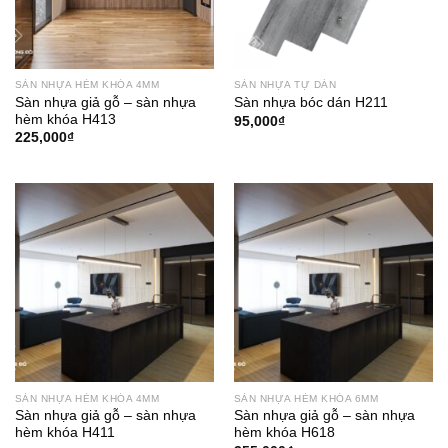
SÀN NHỰA HÈM KHÓA 4MM
SÀN NHỰA TỰ DÁN
Sàn nhựa giả gỗ – sàn nhựa
Sàn nhựa bóc dán H211
hèm khóa H413
95,000
₫
225,000
₫
SÀN NHỰA HÈM KHÓA 4MM
SÀN NHỰA HÈM KHÓA 6MM
Sàn nhựa giả gỗ – sàn nhựa
Sàn nhựa giả gỗ – sàn nhựa
hèm khóa H411
hèm khóa H618