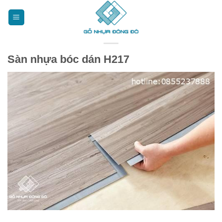
Bỏ
qua
nội
dung
Sàn nhựa bóc dán H217