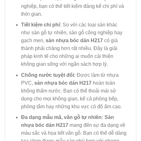
nghiệp, bạn có thể tiết kiệm đáng kể chi phí và
thời gian.
Tiết kiệm chi phí:
So với các loại sàn khác
như sàn gỗ tự nhiên, sàn gỗ công nghiệp hay
gạch men,
sàn nhựa bóc dán H217
có giá
thành phải chăng hơn rất nhiều. Đây là giải
pháp kinh tế cho những ai muốn cải thiện
không gian sống với ngân sách hợp lý.
Chống nước tuyệt đối:
Được làm từ nhựa
PVC,
sàn nhựa bóc dán H217
hoàn toàn
không thấm nước. Bạn có thể thoải mái sử
dụng cho mọi không gian, kể cả phòng bếp,
phòng tắm hay những khu vực có độ ẩm cao.
Đa dạng mẫu mã, vân gỗ tự nhiên:
Sàn
nhựa bóc dán H217
mang đến sự đa dạng về
màu sắc và họa tiết vân gỗ. Bạn có thể dễ dàng
lựa chọn được mẫu sàn phù hợp với phong