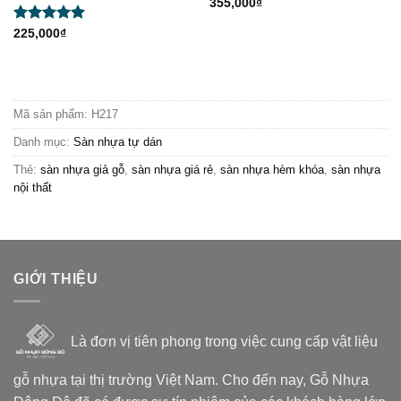
355,000
₫
Được xếp
225,000
₫
hạng
5.00
5 sao
Mã sản phẩm:
H217
Danh mục:
Sàn nhựa tự dán
Thẻ:
sàn nhựa giả gỗ
,
sàn nhựa giá rẻ
,
sàn nhựa hèm khóa
,
sàn nhựa
nội thất
GIỚI THIỆU
Là đơn vị tiên phong trong việc cung cấp vật liệu
gỗ nhựa tại thị trường Việt Nam. Cho đến nay, Gỗ Nhựa