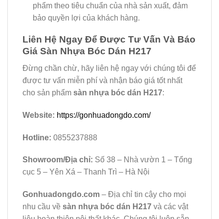
phẩm theo tiêu chuẩn của nhà sản xuất, đảm
bảo quyền lợi của khách hàng.
Liên Hệ Ngay Để Được Tư Vấn Và Báo
Giá Sàn Nhựa Bóc Dán H217
Đừng chần chừ, hãy liên hệ ngay với chúng tôi để
được tư vấn miễn phí và nhận báo giá tốt nhất
cho sản phẩm
sàn nhựa bóc dán H217
:
Website:
https://gonhuadongdo.com/
Hotline:
0855237888
Showroom/Địa chỉ:
Số 38 – Nhà vườn 1 – Tổng
cục 5 – Yên Xá – Thanh Trì – Hà Nội
Gonhuadongdo.com
– Địa chỉ tin cậy cho mọi
nhu cầu về
sàn nhựa bóc dán H217
và các vật
liệu hoàn thiện nội thất khác. Chúng tôi luôn sẵn