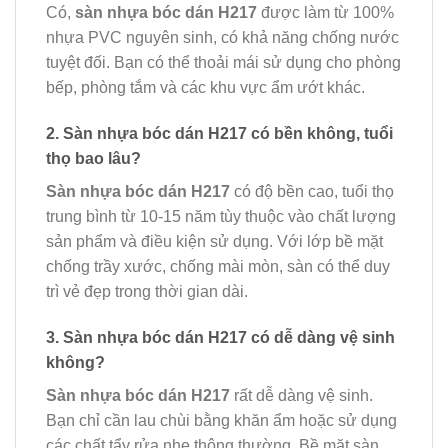
Có,
sàn nhựa bóc dán H217
được làm từ 100%
nhựa PVC nguyên sinh, có khả năng chống nước
tuyệt đối. Bạn có thể thoải mái sử dụng cho phòng
bếp, phòng tắm và các khu vực ẩm ướt khác.
2. Sàn nhựa bóc dán H217 có bền không, tuổi
thọ bao lâu?
Sàn nhựa bóc dán H217
có độ bền cao, tuổi thọ
trung bình từ 10-15 năm tùy thuộc vào chất lượng
sản phẩm và điều kiện sử dụng. Với lớp bề mặt
chống trầy xước, chống mài mòn, sàn có thể duy
trì vẻ đẹp trong thời gian dài.
3. Sàn nhựa bóc dán H217 có dễ dàng vệ sinh
không?
Sàn nhựa bóc dán H217
rất dễ dàng vệ sinh.
Bạn chỉ cần lau chùi bằng khăn ẩm hoặc sử dụng
các chất tẩy rửa nhẹ thông thường. Bề mặt sàn