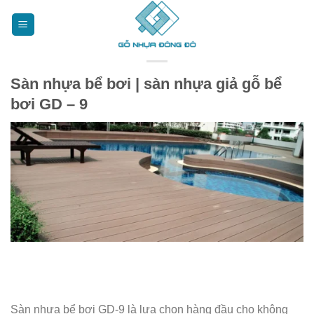
Bỏ
qua
nội
dung
Sàn nhựa bể bơi | sàn nhựa giả gỗ bể
bơi GD – 9
Sàn nhựa bể bơi GD-9 là lựa chọn hàng đầu cho không