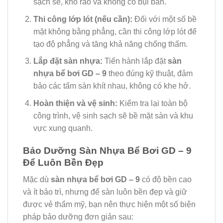
sạch sẽ, khô ráo và không có bụi bẩn.
Thi công lớp lót (nếu cần):
Đối với một số bề
mặt không bằng phẳng, cần thi công lớp lót để
tạo độ phẳng và tăng khả năng chống thấm.
Lắp đặt sàn nhựa:
Tiến hành lắp đặt
sàn
nhựa bể bơi GD – 9
theo đúng kỹ thuật, đảm
bảo các tấm sàn khít nhau, không có khe hở.
Hoàn thiện và vệ sinh:
Kiểm tra lại toàn bộ
công trình, vệ sinh sạch sẽ bề mặt sàn và khu
vực xung quanh.
Bảo Dưỡng Sàn Nhựa Bể Bơi GD – 9
Để Luôn Bền Đẹp
Mặc dù
sàn nhựa bể bơi GD – 9
có độ bền cao
và ít bảo trì, nhưng để sàn luôn bền đẹp và giữ
được vẻ thẩm mỹ, bạn nên thực hiện một số biện
pháp bảo dưỡng đơn giản sau: