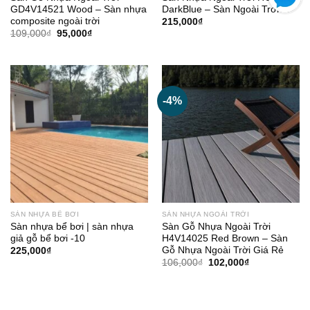
GD4V14521 Wood – Sàn nhựa
DarkBlue – Sàn Ngoài Trời
composite ngoài trời
215,000
₫
Giá
Giá
109,000
₫
95,000
₫
gốc
hiện
là:
tại
109,000₫.
là:
95,000₫.
-4%
SÀN NHỰA BỂ BƠI
SÀN NHỰA NGOÀI TRỜI
Sàn nhựa bể bơi | sàn nhựa
Sàn Gỗ Nhựa Ngoài Trời
giả gỗ bể bơi -10
H4V14025 Red Brown – Sàn
Gỗ Nhựa Ngoài Trời Giá Rẻ
225,000
₫
Giá
Giá
106,000
₫
102,000
₫
gốc
hiện
là:
tại
106,000₫.
là:
102,000₫.