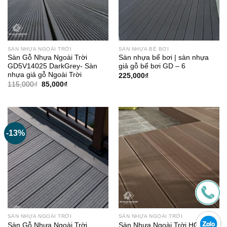
SÀN NHỰA NGOÀI TRỜI
SÀN NHỰA BỂ BƠI
Sàn Gỗ Nhựa Ngoài Trời
Sàn nhựa bể bơi | sàn nhựa
GD5V14025 DarkGrey- Sàn
giả gỗ bể bơi GD – 6
nhựa giả gỗ Ngoài Trời
225,000
₫
Giá
Giá
115,000
₫
85,000
₫
gốc
hiện
là:
tại
115,000₫.
là:
85,000₫.
-13%
SÀN NHỰA NGOÀI TRỜI
SÀN NHỰA NGOÀI TRỜI
Sàn Gỗ Nhựa Ngoài Trời
Sàn Nhựa Ngoài Trời HG13922