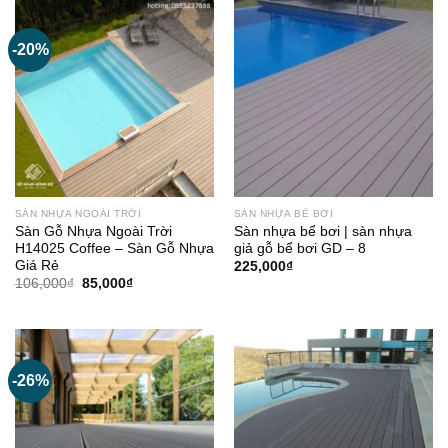
-20%
SÀN NHỰA NGOÀI TRỜI
SÀN NHỰA BỂ BƠI
Sàn Gỗ Nhựa Ngoài Trời
Sàn nhựa bể bơi | sàn nhựa
H14025 Coffee – Sàn Gỗ Nhựa
giả gỗ bể bơi GD – 8
Giá Rẻ
225,000
₫
Giá
Giá
106,000
₫
85,000
₫
gốc
hiện
là:
tại
106,000₫.
là:
85,000₫.
-26%