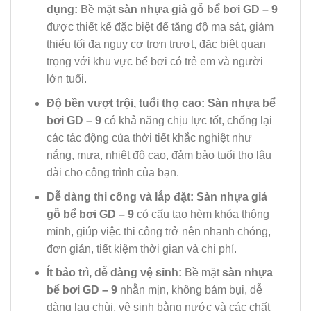
dụng:
Bề mặt
sàn nhựa giả gỗ bể bơi GD – 9
được thiết kế đặc biệt để tăng độ ma sát, giảm
thiểu tối đa nguy cơ trơn trượt, đặc biệt quan
trọng với khu vực bể bơi có trẻ em và người
lớn tuổi.
Độ bền vượt trội, tuổi thọ cao:
Sàn nhựa bể
bơi GD – 9
có khả năng chịu lực tốt, chống lại
các tác động của thời tiết khắc nghiệt như
nắng, mưa, nhiệt độ cao, đảm bảo tuổi thọ lâu
dài cho công trình của bạn.
Dễ dàng thi công và lắp đặt:
Sàn nhựa giả
gỗ bể bơi GD – 9
có cấu tạo hèm khóa thông
minh, giúp việc thi công trở nên nhanh chóng,
đơn giản, tiết kiệm thời gian và chi phí.
Ít bảo trì, dễ dàng vệ sinh:
Bề mặt
sàn nhựa
bể bơi GD – 9
nhẵn mịn, không bám bụi, dễ
dàng lau chùi, vệ sinh bằng nước và các chất