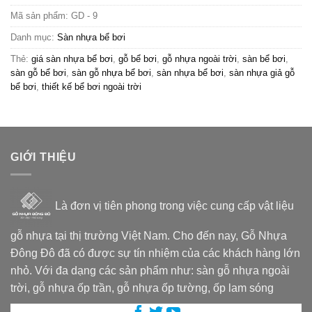
Mã sản phẩm:
GD - 9
Danh mục:
Sàn nhựa bể bơi
Thẻ:
giá sàn nhựa bể bơi
,
gỗ bể bơi
,
gỗ nhựa ngoài trời
,
sàn bể bơi
,
sàn gỗ bể bơi
,
sàn gỗ nhựa bể bơi
,
sàn nhựa bể bơi
,
sàn nhựa giả gỗ
bể bơi
,
thiết kế bể bơi ngoài trời
GIỚI THIỆU
Là đơn vị tiên phong trong việc cung cấp vật liệu
gỗ nhựa tại thị trường Việt Nam. Cho đến nay, Gỗ Nhựa
Đông Đô đã có được sự tín nhiệm của các khách hàng lớn
nhỏ. Với đa dạng các sản phẩm như: sàn gỗ nhựa ngoài
trời, gỗ nhựa ốp trần, gỗ nhựa ốp tường, ốp lam sóng