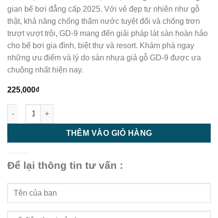
gian bể bơi đẳng cấp 2025. Với vẻ đẹp tự nhiên như gỗ
thật, khả năng chống thấm nước tuyệt đối và chống trơn
trượt vượt trội, GD-9 mang đến giải pháp lát sàn hoàn hảo
cho bể bơi gia đình, biệt thự và resort. Khám phá ngay
những ưu điểm và lý do sàn nhựa giả gỗ GD-9 được ưa
chuộng nhất hiện nay.
225,000
₫
Sàn nhựa bể bơi | sàn nhựa giả gỗ bể bơi GD - 9 số lượng
THÊM VÀO GIỎ HÀNG
Để lại thông tin tư vấn :