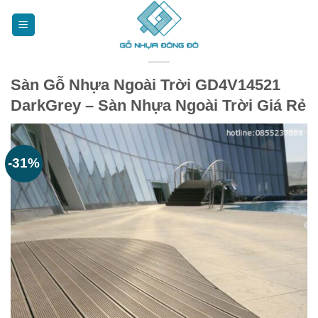
Bỏ
qua
nội
dung
Sàn Gỗ Nhựa Ngoài Trời GD4V14521
DarkGrey – Sàn Nhựa Ngoài Trời Giá Rẻ
-31%