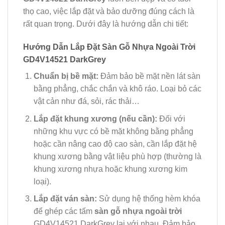
thọ cao, việc lắp đặt và bảo dưỡng đúng cách là
rất quan trọng. Dưới đây là hướng dẫn chi tiết:
Hướng Dẫn Lắp Đặt Sàn Gỗ Nhựa Ngoài Trời
GD4V14521 DarkGrey
Chuẩn bị bề mặt:
Đảm bảo bề mặt nền lát sàn
bằng phẳng, chắc chắn và khô ráo. Loại bỏ các
vật cản như đá, sỏi, rác thải…
Lắp đặt khung xương (nếu cần):
Đối với
những khu vực có bề mặt không bằng phẳng
hoặc cần nâng cao độ cao sàn, cần lắp đặt hệ
khung xương bằng vật liệu phù hợp (thường là
khung xương nhựa hoặc khung xương kim
loại).
Lắp đặt ván sàn:
Sử dụng hệ thống hèm khóa
để ghép các tấm
sàn gỗ nhựa ngoài trời
GD4V14521 DarkGrey lại với nhau. Đảm bảo