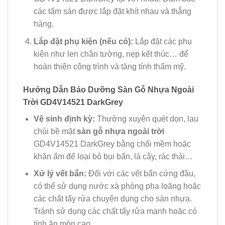
các tấm sàn được lắp đặt khít nhau và thẳng
hàng.
Lắp đặt phụ kiện (nếu có):
Lắp đặt các phụ
kiện như len chân tường, nẹp kết thúc… để
hoàn thiện công trình và tăng tính thẩm mỹ.
Hướng Dẫn Bảo Dưỡng Sàn Gỗ Nhựa Ngoài
Trời GD4V14521 DarkGrey
Vệ sinh định kỳ:
Thường xuyên quét dọn, lau
chùi bề mặt
sàn gỗ nhựa ngoài trời
GD4V14521 DarkGrey bằng chổi mềm hoặc
khăn ẩm để loại bỏ bụi bẩn, lá cây, rác thải…
Xử lý vết bẩn:
Đối với các vết bẩn cứng đầu,
có thể sử dụng nước xà phòng pha loãng hoặc
các chất tẩy rửa chuyên dụng cho sàn nhựa.
Tránh sử dụng các chất tẩy rửa mạnh hoặc có
tính ăn mòn cao.