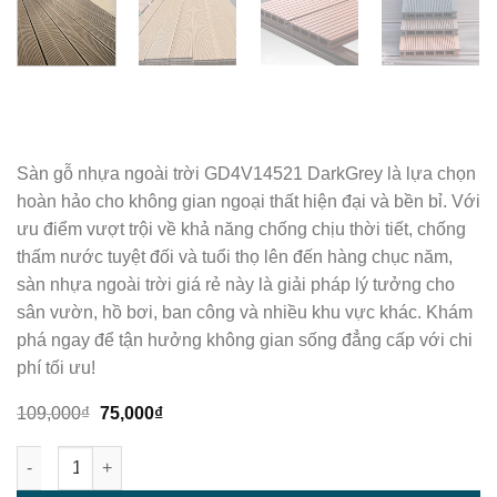
Sàn gỗ nhựa ngoài trời GD4V14521 DarkGrey là lựa chọn
hoàn hảo cho không gian ngoại thất hiện đại và bền bỉ. Với
ưu điểm vượt trội về khả năng chống chịu thời tiết, chống
thấm nước tuyệt đối và tuổi thọ lên đến hàng chục năm,
sàn nhựa ngoài trời giá rẻ này là giải pháp lý tưởng cho
sân vườn, hồ bơi, ban công và nhiều khu vực khác. Khám
phá ngay để tận hưởng không gian sống đẳng cấp với chi
phí tối ưu!
Giá
Giá
109,000
₫
75,000
₫
gốc
hiện
là:
tại
Sàn Gỗ Nhựa Ngoài Trời GD4V14521 DarkGrey - Sàn Nhựa Ngo
109,000₫.
là:
75,000₫.