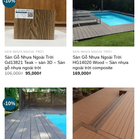
-10%
SÀN NHỰA NGOÀI TRỜI
SÀN NHỰA NGOÀI TRỜI
Sàn Gỗ Nhựa Ngoài Trời
Sàn Gỗ Nhựa Ngoài Trời
Gd13821 Teak – sàn 3D – Sàn
HG14020 Wood – Sàn nhựa
gỗ nhựa ngoài trời
ngoài trời composite
Giá
Giá
106,000
₫
95,000
₫
169,000
₫
gốc
hiện
là:
tại
106,000₫.
là:
95,000₫.
-10%