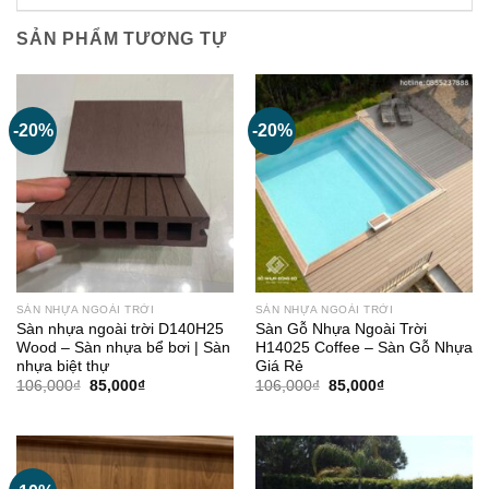
SẢN PHẨM TƯƠNG TỰ
-20%
-20%
SÀN NHỰA NGOÀI TRỜI
SÀN NHỰA NGOÀI TRỜI
Sàn nhựa ngoài trời D140H25
Sàn Gỗ Nhựa Ngoài Trời
Wood – Sàn nhựa bể bơi | Sàn
H14025 Coffee – Sàn Gỗ Nhựa
nhựa biệt thự
Giá Rẻ
Giá
Giá
Giá
Giá
106,000
₫
85,000
₫
106,000
₫
85,000
₫
gốc
hiện
gốc
hiện
là:
tại
là:
tại
106,000₫.
là:
106,000₫.
là:
85,000₫.
85,000₫.