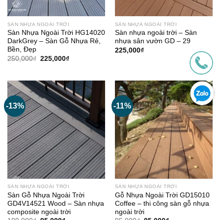
SÀN NHỰA NGOÀI TRỜI
SÀN NHỰA NGOÀI TRỜI
Sàn Nhựa Ngoài Trời HG14020
Sàn nhựa ngoài trời – Sàn
DarkGrey – Sàn Gỗ Nhựa Rẻ,
nhựa sân vườn GD – 29
Bền, Đẹp
225,000
₫
Giá
Giá
250,000
₫
225,000
₫
gốc
hiện
là:
tại
250,000₫.
là:
225,000₫.
-13%
-11%
SÀN NHỰA NGOÀI TRỜI
SÀN NHỰA NGOÀI TRỜI
Sàn Gỗ Nhựa Ngoài Trời
Gỗ Nhựa Ngoài Trời GD15010
GD4V14521 Wood – Sàn nhựa
Coffee – thi công sàn gỗ nhựa
composite ngoài trời
ngoài trời