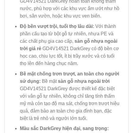
GD4V14521 DarkGrey hoàn toàn không thấm
nước, phù hợp với các khu vực ẩm ướt như hồ
bơi, sân vườn, hoặc khu vực ven biển.
Độ bền vượt trội, tuổi thọ lâu dài:
Với thành
phần cấu tạo từ bột gỗ tự nhiên, nhựa PE và
các chất phụ gia cao cấp,
sàn gỗ nhựa ngoài
trời giá rẻ
GD4V14521 DarkGrey có độ bền cơ
học cao, chịu lực tốt, ít bị trầy xước và có tuổi
thọ lên đến hàng chục năm.
Bề mặt chống trơn trượt, an toàn cho người
sử dụng:
Bề mặt
sàn gỗ nhựa ngoài trời
GD4V14521 DarkGrey được thiết kế đặc biệt
với vân gỗ tự nhiên, không chỉ tăng tính thẩm
mỹ mà còn tạo độ ma sát, chống trơn trượt hiệu
quả, đảm bảo an toàn cho gia đình bạn, đặc
biệt là trẻ nhỏ và người lớn tuổi.
Màu sắc DarkGrey hiện đại, sang trọng: