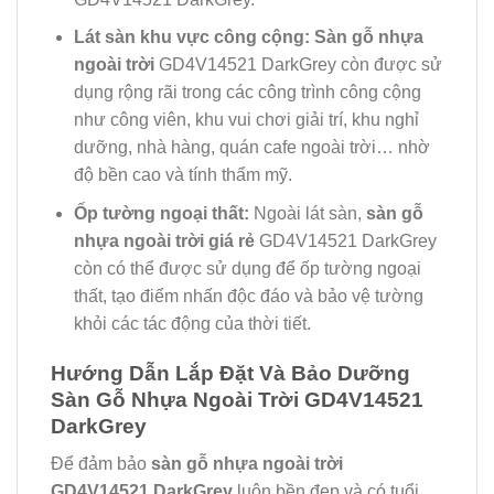
Lát sàn khu vực công cộng:
Sàn gỗ nhựa
ngoài trời
GD4V14521 DarkGrey còn được sử
dụng rộng rãi trong các công trình công cộng
như công viên, khu vui chơi giải trí, khu nghỉ
dưỡng, nhà hàng, quán cafe ngoài trời… nhờ
độ bền cao và tính thẩm mỹ.
Ốp tường ngoại thất:
Ngoài lát sàn,
sàn gỗ
nhựa ngoài trời giá rẻ
GD4V14521 DarkGrey
còn có thể được sử dụng để ốp tường ngoại
thất, tạo điểm nhấn độc đáo và bảo vệ tường
khỏi các tác động của thời tiết.
Hướng Dẫn Lắp Đặt Và Bảo Dưỡng
Sàn Gỗ Nhựa Ngoài Trời GD4V14521
DarkGrey
Để đảm bảo
sàn gỗ nhựa ngoài trời
GD4V14521 DarkGrey
luôn bền đẹp và có tuổi