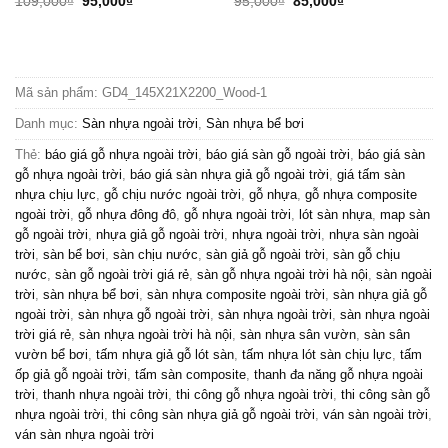
Giá
Giá
Giá
Giá
109,000
₫
95,000
₫
95,000
₫
85,000
₫
gốc
hiện
gốc
hiện
là:
tại
là:
tại
109,000₫.
là:
95,000₫.
là:
95,000₫.
85,000₫.
Mã sản phẩm:
GD4_145X21X2200_Wood-1
Danh mục:
Sàn nhựa ngoài trời
,
Sàn nhựa bể bơi
Thẻ:
báo giá gỗ nhựa ngoài trời
,
báo giá sàn gỗ ngoài trời
,
báo giá sàn
gỗ nhựa ngoài trời
,
báo giá sàn nhựa giả gỗ ngoài trời
,
giá tấm sàn
nhựa chịu lực
,
gỗ chịu nước ngoài trời
,
gỗ nhựa
,
gỗ nhựa composite
ngoài trời
,
gỗ nhựa đông đô
,
gỗ nhựa ngoài trời
,
lót sàn nhựa
,
map sàn
gỗ ngoài trời
,
nhựa giả gỗ ngoài trời
,
nhựa ngoài trời
,
nhựa sàn ngoài
trời
,
sàn bể bơi
,
sàn chịu nước
,
sàn giả gỗ ngoài trời
,
sàn gỗ chịu
nước
,
sàn gỗ ngoài trời giá rẻ
,
sàn gỗ nhựa ngoài trời hà nội
,
sàn ngoài
trời
,
sàn nhựa bể bơi
,
sàn nhựa composite ngoài trời
,
sàn nhựa giả gỗ
ngoài trời
,
sàn nhựa gỗ ngoài trời
,
sàn nhựa ngoài trời
,
sàn nhựa ngoài
trời giá rẻ
,
sàn nhựa ngoài trời hà nội
,
sàn nhựa sân vườn
,
sàn sân
vườn bể bơi
,
tấm nhựa giả gỗ lót sàn
,
tấm nhựa lót sàn chịu lực
,
tấm
ốp giả gỗ ngoài trời
,
tấm sàn composite
,
thanh đa năng gỗ nhựa ngoài
trời
,
thanh nhựa ngoài trời
,
thi công gỗ nhựa ngoài trời
,
thi công sàn gỗ
nhựa ngoài trời
,
thi công sàn nhựa giả gỗ ngoài trời
,
ván sàn ngoài trời
,
ván sàn nhựa ngoài trời