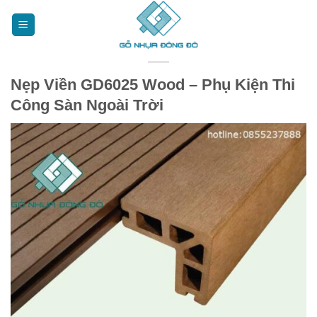
Bỏ
qua
nội
dung
Nẹp Viền GD6025 Wood – Phụ Kiện Thi
Công Sàn Ngoài Trời