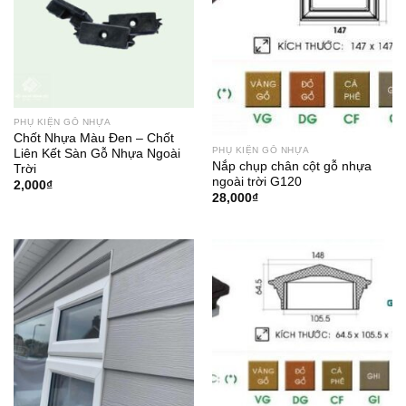
PHỤ KIỆN GỖ NHỰA
Chốt Nhựa Màu Đen – Chốt
PHỤ KIỆN GỖ NHỰA
Liên Kết Sàn Gỗ Nhựa Ngoài
Nắp chụp chân cột gỗ nhựa
Trời
ngoài trời G120
2,000
₫
28,000
₫