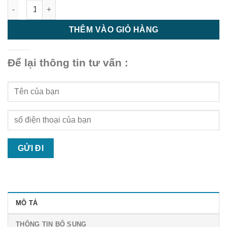
Nẹp Viền GD6025 Wood - Phụ Kiện Thi Công Sàn Ngoài Trời số
THÊM VÀO GIỎ HÀNG
Để lại thông tin tư vấn :
MÔ TẢ
THÔNG TIN BỔ SUNG