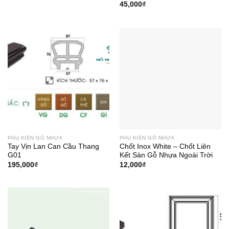
45,000
₫
PHỤ KIỆN GỖ NHỰA
PHỤ KIỆN GỖ NHỰA
Tay Vịn Lan Can Cầu Thang
Chốt Inox White – Chốt Liên
G01
Kết Sàn Gỗ Nhựa Ngoài Trời
195,000
₫
12,000
₫