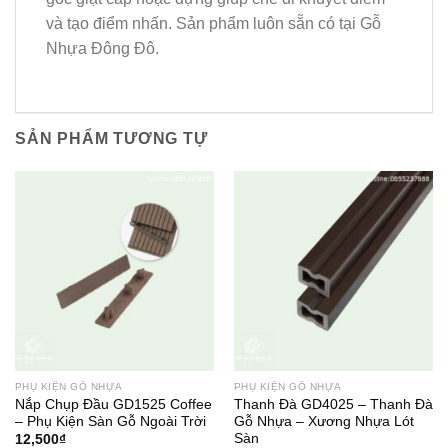
và tạo điểm nhấn. Sản phẩm luôn sẵn có tại Gỗ
Nhựa Đông Đô.
SẢN PHẨM TƯƠNG TỰ
PHỤ KIỆN GỖ NHỰA
PHỤ KIỆN GỖ NHỰA
Nắp Chụp Đầu GD1525 Coffee
Thanh Đà GD4025 – Thanh Đà
– Phụ Kiện Sàn Gỗ Ngoài Trời
Gỗ Nhựa – Xương Nhựa Lót
Sàn
12,500
₫