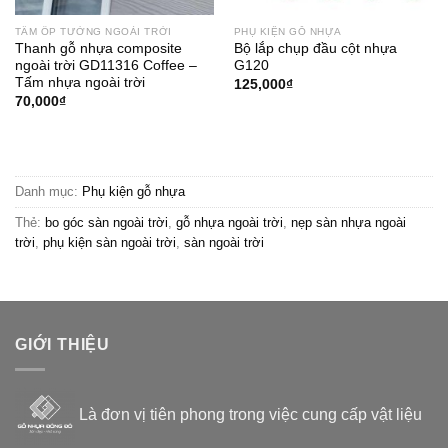
TẤM ỐP TƯỜNG NGOÀI TRỜI
PHỤ KIỆN GỖ NHỰA
Thanh gỗ nhựa composite
Bộ lắp chụp đầu cột nhựa
ngoài trời GD11316 Coffee –
G120
Tấm nhựa ngoài trời
125,000
₫
70,000
₫
Danh mục:
Phụ kiện gỗ nhựa
Thẻ:
bo góc sàn ngoài trời
,
gỗ nhựa ngoài trời
,
nẹp sàn nhựa ngoài
trời
,
phụ kiện sàn ngoài trời
,
sàn ngoài trời
GIỚI THIỆU
Là đơn vị tiên phong trong việc cung cấp vật liệu