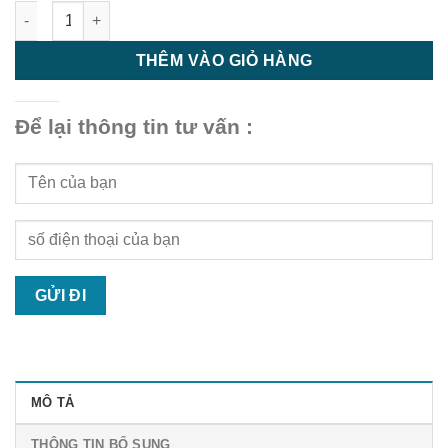
Nắp Chụp Đầu GD1525 Darkgrey - Phụ Kiện Sàn Gỗ Ngoài Trời 
THÊM VÀO GIỎ HÀNG
Để lại thông tin tư vấn :
MÔ TẢ
THÔNG TIN BỔ SUNG