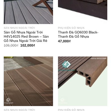
SÀN NHỰA NGOÀI TRỜI
PHỤ KIỆN GỖ NHỰA
Sàn Gỗ Nhựa Ngoài Trời
Thanh Đà GD6030 Black-
H4V14025 Red Brown – Sàn
Thanh Đà Gỗ Nhựa
Gỗ Nhựa Ngoài Trời Giá Rẻ
47,000
₫
Giá
Giá
106,000
₫
102,000
₫
gốc
hiện
là:
tại
106,000₫.
là:
102,000₫.
SÀN NHỰA NGOÀI TRỜI
PHỤ KIỆN GỖ NHỰA