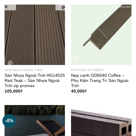
SÀN NHỰA NGOÀI TRỜI
PHỤ KIỆN GỖ NHỰA
Sàn Nhựa Ngoài Trời HG14025
Nẹp cạnh GD6040 Coffee –
Red Teak – Sàn Nhựa Ngoài
Phụ Kiện Trang Trí Sàn Ngoài
Trời vip promax
Trời
105,000
₫
45,000
₫
-4%