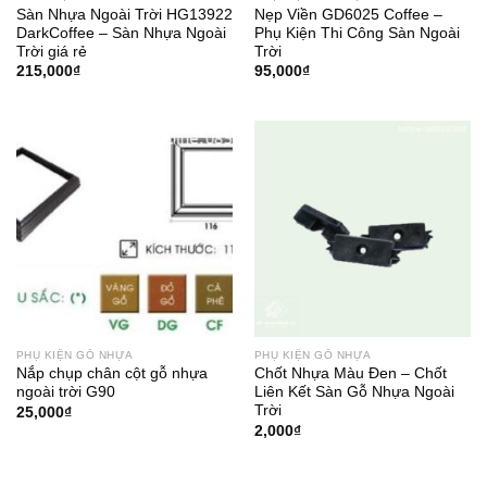
Sàn Nhựa Ngoài Trời HG13922
Nẹp Viền GD6025 Coffee –
DarkCoffee – Sàn Nhựa Ngoài
Phụ Kiện Thi Công Sàn Ngoài
Trời giá rẻ
Trời
215,000
₫
95,000
₫
PHỤ KIỆN GỖ NHỰA
PHỤ KIỆN GỖ NHỰA
Nắp chụp chân cột gỗ nhựa
Chốt Nhựa Màu Đen – Chốt
ngoài trời G90
Liên Kết Sàn Gỗ Nhựa Ngoài
Trời
25,000
₫
2,000
₫