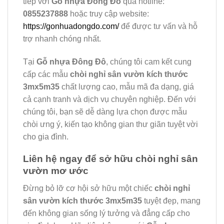
tiếp với
Gỗ nhựa Đông Đô
qua hotline:
0855237888
hoặc truy cập website:
https://gonhuadongdo.com/
để được tư vấn và hỗ
trợ nhanh chóng nhất.
Tại
Gỗ nhựa Đông Đô
, chúng tôi cam kết cung
cấp các mẫu
chòi nghỉ sân vườn kích thước
3mx5m35
chất lượng cao, mẫu mã đa dạng, giá
cả cạnh tranh và dịch vụ chuyên nghiệp. Đến với
chúng tôi, bạn sẽ dễ dàng lựa chọn được mẫu
chòi ưng ý, kiến tạo không gian thư giãn tuyệt vời
cho gia đình.
Liên hệ ngay để sở hữu chòi nghỉ sân
vườn mơ ước
Đừng bỏ lỡ cơ hội sở hữu một chiếc
chòi nghỉ
sân vườn kích thước 3mx5m35
tuyệt đẹp, mang
đến không gian sống lý tưởng và đẳng cấp cho