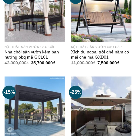
NỘI THẤT SÂN VƯỜN CAO CẤP
NỘI THẤT SÂN VƯỜN CAO CẤP
Nhà chòi sân vườn kèm bàn
Xích đu ngoài trời ghế nằm có
nướng bbq mã GCL01
mái che mã GXD01
Giá
Giá
Giá
Giá
42,000,000
₫
35,700,000
₫
11,000,000
₫
7,500,000
₫
gốc
hiện
gốc
hiện
là:
tại
là:
tại
42,000,000₫.
là:
11,000,000₫.
là:
35,700,000₫.
7,500,00
-15%
-25%