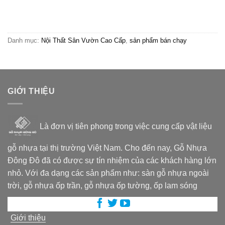
gốc
hiện
hạng
5.00
là:
tại
5 sao
95,000₫.
là:
75,000₫.
Danh mục:
Nội Thất Sân Vườn Cao Cấp
,
sản phẩm bán chạy
GIỚI THIỆU
Là đơn vị tiên phong trong việc cung cấp vật liệu
gỗ nhựa tại thị trường Việt Nam. Cho đến nay, Gỗ Nhựa
Đông Đô đã có được sự tín nhiệm của các khách hàng lớn
nhỏ. Với đa dạng các sản phẩm như: sàn gỗ nhựa ngoài
trời, gỗ nhựa ốp trần, gỗ nhựa ốp tường, ốp lam sóng
Giới thiệu