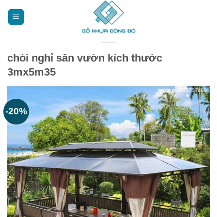
Bỏ
qua
nội
dung
chòi nghỉ sân vườn kích thước
3mx5m35
-20%