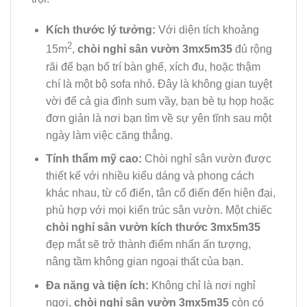
Kích thước lý tưởng:
Với diện tích khoảng
2
15m
,
chòi nghỉ sân vườn 3mx5m35
đủ rộng
rãi để bạn bố trí bàn ghế, xích đu, hoặc thậm
chí là một bộ sofa nhỏ. Đây là không gian tuyệt
vời để cả gia đình sum vầy, bạn bè tụ họp hoặc
đơn giản là nơi bạn tìm về sự yên tĩnh sau một
ngày làm việc căng thẳng.
Tính thẩm mỹ cao:
Chòi nghỉ sân vườn được
thiết kế với nhiều kiểu dáng và phong cách
khác nhau, từ cổ điển, tân cổ điển đến hiện đại,
phù hợp với mọi kiến trúc sân vườn. Một chiếc
chòi nghỉ sân vườn kích thước 3mx5m35
đẹp mắt sẽ trở thành điểm nhấn ấn tượng,
nâng tầm không gian ngoại thất của bạn.
Đa năng và tiện ích:
Không chỉ là nơi nghỉ
ngơi,
chòi nghỉ sân vườn 3mx5m35
còn có