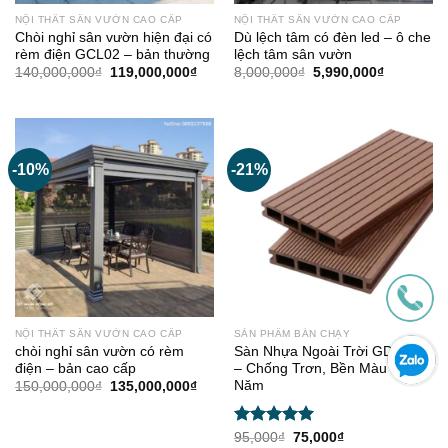
NỘI THẤT SÂN VƯỜN CAO CẤP
NỘI THẤT SÂN VƯỜN CAO CẤP
Chòi nghỉ sân vườn hiện đại có
Dù lệch tâm có đèn led – ô che
rèm điện GCL02 – bản thường
lệch tâm sân vườn
Giá
Giá
Giá
Giá
140,000,000
₫
119,000,000
₫
8,000,000
₫
5,990,000
₫
gốc
hiện
gốc
hiện
là:
tại
là:
tại
140,000,000₫.
là:
8,000,000₫.
là:
119,000,000₫.
5,990,000
-10%
-21%
NỘI THẤT SÂN VƯỜN CAO CẤP
SẢN PHẨM BÁN CHẠY
chòi nghỉ sân vườn có rèm
Sàn Nhựa Ngoài Trời GD14521
điện – bản cao cấp
– Chống Trơn, Bền Màu 10
Năm
Giá
Giá
150,000,000
₫
135,000,000
₫
gốc
hiện
là:
tại
150,000,000₫.
là:
Được xếp
Giá
Giá
135,000,000₫.
95,000
₫
75,000
₫