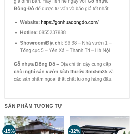
gia đình bạn. Hãy liên hệ ngay với
Gỗ nhựa
Đông Đô
để được tư vấn và báo giá tốt nhất:
Website:
https://gonhuadongdo.com/
Hotline:
0855237888
Showroom/Địa chỉ:
Số 38 – Nhà vườn 1 –
Tổng cục 5 – Yên Xá – Thanh Trì – Hà Nội
Gỗ nhựa Đông Đô
– Địa chỉ tin cậy cung cấp
chòi nghỉ sân vườn kích thước 3mx5m35
và
các sản phẩm ngoại thất chất lượng hàng đầu.
SẢN PHẨM TƯƠNG TỰ
-15%
-32%