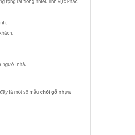
 rộng rãi trong nhiều lĩnh vực khác
ình.
khách.
à người nhà.
 đây là một số mẫu
chòi gỗ nhựa