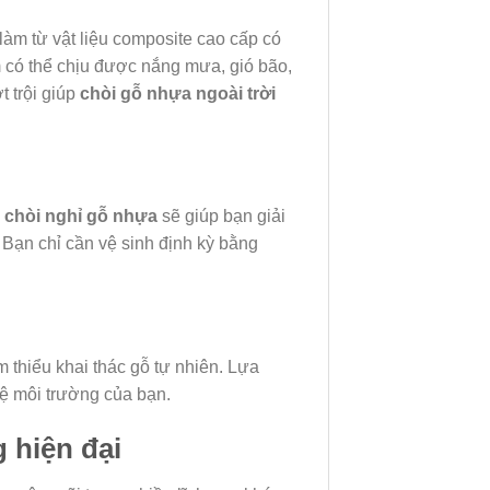
àm từ vật liệu composite cao cấp có
 có thể chịu được nắng mưa, gió bão,
t trội giúp
chòi gỗ nhựa ngoài trời
ì
chòi nghỉ gỗ nhựa
sẽ giúp bạn giải
 Bạn chỉ cần vệ sinh định kỳ bằng
 thiểu khai thác gỗ tự nhiên. Lựa
ệ môi trường của bạn.
 hiện đại