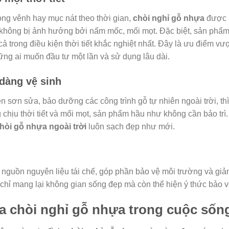
ong vênh hay mục nát theo thời gian,
chòi nghỉ gỗ nhựa
được l
 không bị ảnh hưởng bởi nấm mốc, mối mọt. Đặc biệt, sản phẩm
 cả trong điều kiện thời tiết khắc nghiệt nhất. Đây là ưu điểm vượ
ững ai muốn đầu tư một lần và sử dụng lâu dài.
 dàng vệ sinh
 sơn sửa, bảo dưỡng các công trình gỗ tự nhiên ngoài trời, th
chịu thời tiết và mối mọt, sản phẩm hầu như không cần bảo trì.
hòi gỗ nhựa ngoài trời
luôn sạch đẹp như mới.
nguồn nguyên liệu tái chế, góp phần bảo vệ môi trường và giảm
chỉ mang lại không gian sống đẹp mà còn thể hiện ý thức bảo v
 chòi nghỉ gỗ nhựa trong cuộc sống