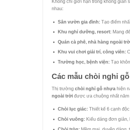
Không chỉ giới hạn trong không gian 
nhau:
Sân vườn gia đình:
Tạo điểm nhấn 
Khu nghỉ dưỡng, resort:
Mang đến
Quán cà phê, nhà hàng ngoài trờ
Khu vui chơi giải trí, công viên:
C
Trường học, bệnh viện:
Tạo không
Các mẫu chòi nghỉ gỗ
Thị trường
chòi nghỉ gỗ nhựa
hiện n
ngoài trời
được ưa chuộng nhất năm 
Chòi lục giác:
Thiết kế 6 cạnh độc
Chòi vuông:
Kiểu dáng đơn giản, h
Chòi tròn:
Mềm mại, duyên dáng, t