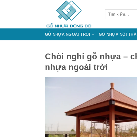
Bỏ
qua
Tìm
kiếm:
nội
dung
GỖ NHỰA NGOÀI TRỜI
GỖ NHỰA NỘI THẤ
Chòi nghỉ gỗ nhựa – c
nhựa ngoài trời