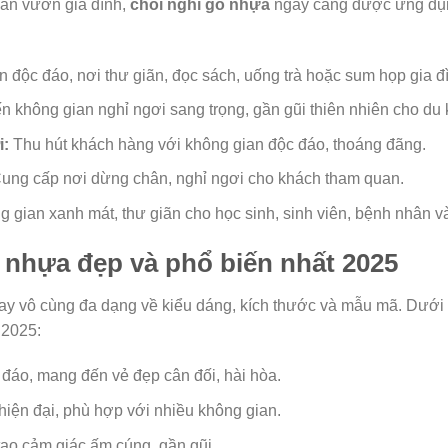
sân vườn gia đình,
chòi nghỉ gỗ nhựa
ngày càng được ứng dụng
độc đáo, nơi thư giãn, đọc sách, uống trà hoặc sum họp gia đ
 không gian nghỉ ngơi sang trọng, gần gũi thiên nhiên cho du 
i:
Thu hút khách hàng với không gian độc đáo, thoáng đãng.
ung cấp nơi dừng chân, nghỉ ngơi cho khách tham quan.
 gian xanh mát, thư giãn cho học sinh, sinh viên, bệnh nhân v
 nhựa đẹp và phổ biến nhất 2025
ay vô cùng đa dạng về kiểu dáng, kích thước và mẫu mã. Dưới
2025:
 đáo, mang đến vẻ đẹp cân đối, hài hòa.
iện đại, phù hợp với nhiều không gian.
ạo cảm giác ấm cúng, gần gũi.