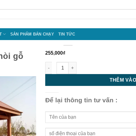
T
SẢN PHẨM BÁN CHẠY
TIN TỨC
255,000
₫
hòi gỗ
Chòi nghỉ gỗ nhựa - chòi gỗ nhựa ngoài tr
THÊM VÀO
Để lại thông tin tư vấn :