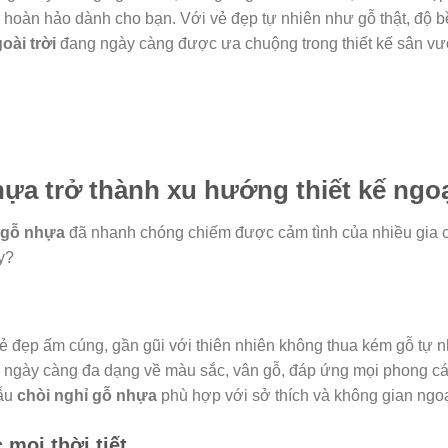
 hoàn hảo dành cho bạn. Với vẻ đẹp tự nhiên như gỗ thật, độ b
oài trời
đang ngày càng được ưa chuộng trong thiết kế sân vư
hựa trở thành xu hướng thiết kế ngoạ
 gỗ nhựa
đã nhanh chóng chiếm được cảm tình của nhiều gia ch
y?
 đẹp ấm cúng, gần gũi với thiên nhiên không thua kém gỗ tự n
ngày càng đa dạng về màu sắc, vân gỗ, đáp ứng mọi phong cách
mẫu
chòi nghỉ gỗ nhựa
phù hợp với sở thích và không gian ngoạ
 mọi thời tiết