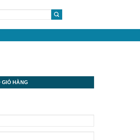
ời số lượng
 GIỎ HÀNG