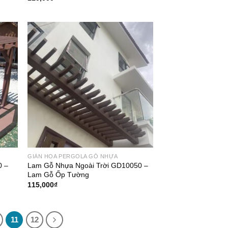
GIÀN HOA PERGOLA GỖ NHỰA
0 –
Lam Gỗ Nhựa Ngoài Trời GD10050 –
Lam Gỗ Ốp Tường
115,000
₫
11
12