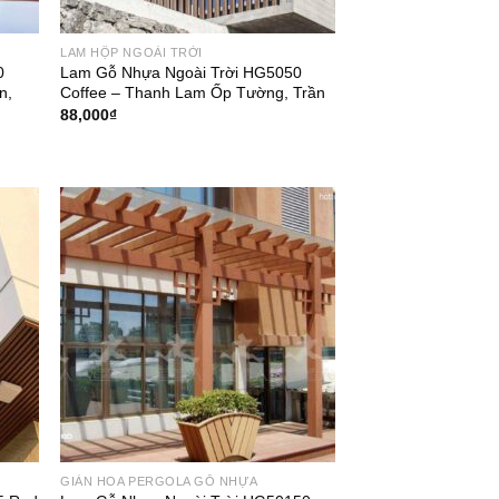
LAM HỘP NGOÀI TRỜI
0
Lam Gỗ Nhựa Ngoài Trời HG5050
n,
Coffee – Thanh Lam Ốp Tường, Trần
88,000
₫
GIÀN HOA PERGOLA GỖ NHỰA