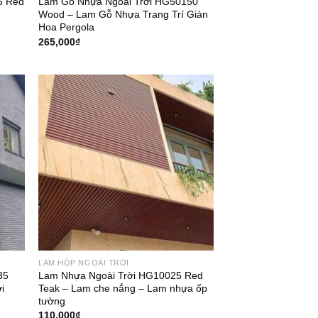
5 Red
Lam Gỗ Nhựa Ngoài Trời HG50150
Wood – Lam Gỗ Nhựa Trang Trí Giàn
Hoa Pergola
265,000
₫
LAM HỘP NGOÀI TRỜI
35
Lam Nhựa Ngoài Trời HG10025 Red
i
Teak – Lam che nắng – Lam nhựa ốp
tường
110,000
₫