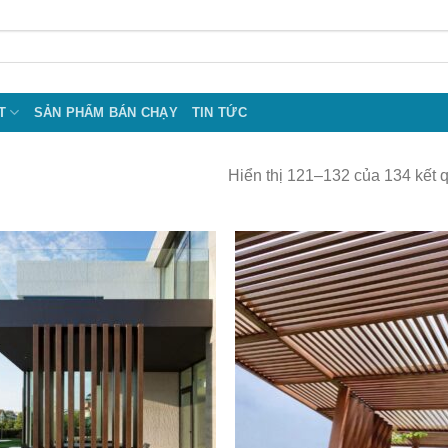
T
SẢN PHẨM BÁN CHẠY
TIN TỨC
Hiển thị 121–132 của 134 kết 