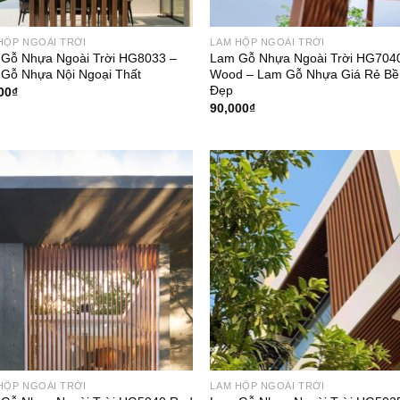
HỘP NGOÀI TRỜI
LAM HỘP NGOÀI TRỜI
Gỗ Nhựa Ngoài Trời HG8033 –
Lam Gỗ Nhựa Ngoài Trời HG704
Gỗ Nhựa Nội Ngoại Thất
Wood – Lam Gỗ Nhựa Giá Rẻ Bề
Đẹp
00
₫
90,000
₫
HỘP NGOÀI TRỜI
LAM HỘP NGOÀI TRỜI