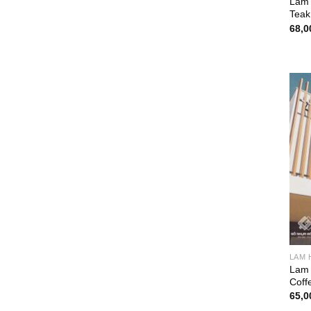
Lam 
Teak
68,0
LAM 
Lam 
Coff
65,0