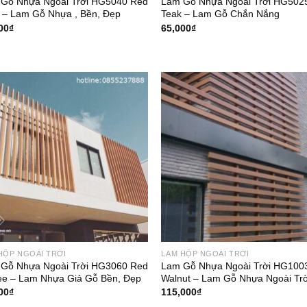
Gỗ Nhựa Ngoài Trời HG5040 Red
Lam Gỗ Nhựa Ngoài Trời HG502
 – Lam Gỗ Nhựa , Bền, Đẹp
Teak – Lam Gỗ Chắn Nắng
00
₫
65,000
₫
HỘP NGOÀI TRỜI
LAM HỘP NGOÀI TRỜI
Gỗ Nhựa Ngoài Trời HG3060 Red
Lam Gỗ Nhựa Ngoài Trời HG100
ee – Lam Nhựa Giả Gỗ Bền, Đẹp
Walnut – Lam Gỗ Nhựa Ngoài Trờ
00
₫
115,000
₫