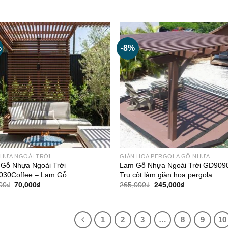
%
-8%
HỰA NGOÀI TRỜI
GIÀN HOA PERGOLA GỖ NHỰA
ỗ Nhựa Ngoài Trời
Lam Gỗ Nhựa Ngoài Trời GD909
30Coffee – Lam Gỗ
Trụ cột làm giàn hoa pergola
Giá
Giá
Giá
Giá
00
₫
70,000
₫
265,000
₫
245,000
₫
gốc
hiện
gốc
hiện
là:
tại
là:
tại
85,000₫.
là:
265,000₫.
là:
70,000₫.
245,000₫.
1
2
3
…
8
9
10