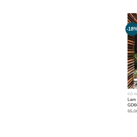
-18
GỖ N
Lam G
GD60
85,0