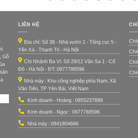
LIÊN HỆ
CH
c
Chí
Địa chỉ: Số 38 - Nhà vườn 1 - Tổng cục 5 -
hị
Yên Xá - Thanh Trì - Hà Nội
Chí
, Gỗ
Chi Nhánh Ba Vì: Số 29/12 Vân Sa 1 - Cổ
Chí
của
Đô - Hà Nội - ĐT: 0977788596
 sản
Chí
ựa
Nhà máy : Khu công nghiệp phía Nam, Xã
Văn Tiến, TP Yên Bái, Việt Nam
Kinh doanh - Hoàng : 0855237888
Kinh doanh - Ngọc : 0977788596
Nhà máy : 0941804666