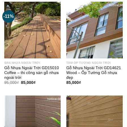
85,000₫.
-11%
SÀN NHỰA NGOÀI TRỜI
TẤM ỐP TƯỜNG NGOÀI TRỜI
Gỗ Nhựa Ngoài Trời GD15010
Gỗ Nhựa Ngoài Trời GD14621
Coffee – thi công sàn gỗ nhựa
Wood – Ốp Tường Gỗ nhựa
ngoài trời
đẹp
Giá
Giá
95,000
₫
85,000
₫
85,000
₫
gốc
hiện
là:
tại
95,000₫.
là:
85,000₫.