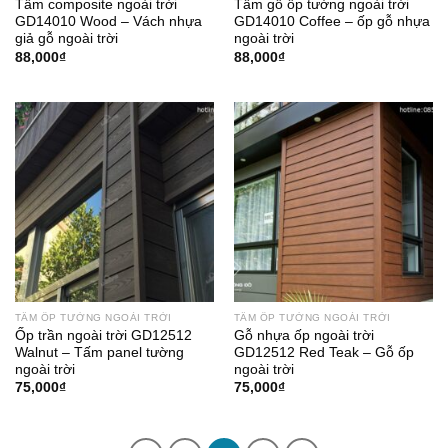
Tấm composite ngoài trời
Tấm gỗ ốp tường ngoài trời
GD14010 Wood – Vách nhựa
GD14010 Coffee – ốp gỗ nhựa
giả gỗ ngoài trời
ngoài trời
88,000
₫
88,000
₫
TẤM ỐP TƯỜNG NGOÀI TRỜI
TẤM ỐP TƯỜNG NGOÀI TRỜI
Ốp trần ngoài trời GD12512
Gỗ nhựa ốp ngoài trời
Walnut – Tấm panel tường
GD12512 Red Teak – Gỗ ốp
ngoài trời
ngoài trời
75,000
₫
75,000
₫