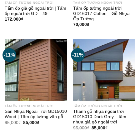
TẤM ỐP TƯỜNG NGOÀI TRỜI
TẤM ỐP TƯỜNG NGOÀI TRỜI
Tấm ốp giả gỗ ngoài trời | Tấm
Tấm ốp tường ngoài trời
ốp ngoài trời GD – 49
GD16017 Coffee – Gỗ Nhựa
Ốp Tường
172,000
₫
70,000
₫
-11%
-11%
TẤM ỐP TƯỜNG NGOÀI TRỜI
TẤM ỐP TƯỜNG NGOÀI TRỜI
Sàn Nhựa Ngoài Trời GD15010
Thanh gỗ nhựa ngoài trời
Wood | Tấm ốp tường vân gỗ
GD15010 Dark Grey – tấm
nhựa giả gỗ ngoài trời
Giá
Giá
95,000
₫
85,000
₫
gốc
hiện
Giá
Giá
95,000
₫
85,000
₫
là:
tại
gốc
hiện
95,000₫.
là:
là:
tại
85,000₫.
95,000₫.
là: