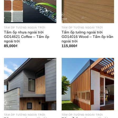
TẤM ỐP TƯỜNG NGOÀI TRỜI
TẤM ỐP TƯỜNG NGOÀI TRỜI
Tấm ốp nhựa ngoài trời
Tấm ốp tường ngoài trời
GD14621 Coffee – Tấm ốp
GD14016 Wood – Tấm ốp trần
ngoài trời
ngoài trời
85,000
₫
115,000
₫
TẤM ỐP TƯỜNG NGOÀI TRỜI
TẤM ỐP TƯỜNG NGOÀI TRỜI