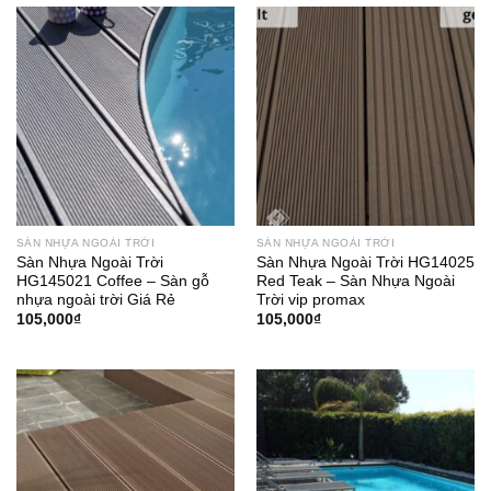
102,000₫.
102,000₫.
SÀN NHỰA NGOÀI TRỜI
SÀN NHỰA NGOÀI TRỜI
Sàn Nhựa Ngoài Trời
Sàn Nhựa Ngoài Trời HG14025
HG145021 Coffee – Sàn gỗ
Red Teak – Sàn Nhựa Ngoài
nhựa ngoài trời Giá Rẻ
Trời vip promax
105,000
₫
105,000
₫