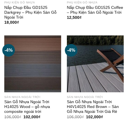
PHỤ KIỆN GỖ NHỰA
PHỤ KIỆN GỖ NHỰA
Nắp Chụp Đầu GD1525
Nắp Chụp Đầu GD1525 Coffee
Darkgrey – Phụ Kiện Sàn Gỗ
– Phụ Kiện Sàn Gỗ Ngoài Trời
Ngoài Trời
12,500
₫
18,000
₫
-4%
-4%
SÀN NHỰA NGOÀI TRỜI
SÀN NHỰA NGOÀI TRỜI
Sàn Gỗ Nhựa Ngoài Trời
Sàn Gỗ Nhựa Ngoài Trời
H14025 Wood – gỗ nhựa
H4V14025 Red Brown – Sàn
composite ngoài trời
Gỗ Nhựa Ngoài Trời Giá Rẻ
Giá
Giá
Giá
Giá
106,000
₫
102,000
₫
106,000
₫
102,000
₫
gốc
hiện
gốc
hiện
là:
tại
là:
tại
106,000₫.
là:
106,000₫.
là: