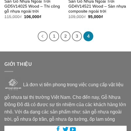
Sàn Gỗ Nhựa Ngoài Trời
Sàn Gỗ Nhựa Ngoài Trời
GD5V14025 Wood – Thi công
GD4V14521 Wood – Sàn nhựa
gỗ nhựa ngoài trời
composite ngoài trời
Giá
Giá
Giá
Giá
115,000
₫
106,000
₫
109,000
₫
95,000
₫
gốc
hiện
gốc
hiện
là:
tại
là:
tại
115,000₫.
là:
109,000₫.
là:
106,000₫.
95,000₫.
1
2
3
4
GIỚI THIỆU
Là đơn vị tiên phong trong việc cung cấp vật liệu
gỗ nhựa tại thị trường Việt Nam. Cho đến nay, Gỗ Nhựa
Đông Đô đã có được sự tín nhiệm của các khách hàng lớn
nhỏ. Với đa dạng các sản phẩm như: sàn gỗ nhựa ngoài
trời, gỗ nhựa ốp trần, gỗ nhựa ốp tường, ốp lam sóng