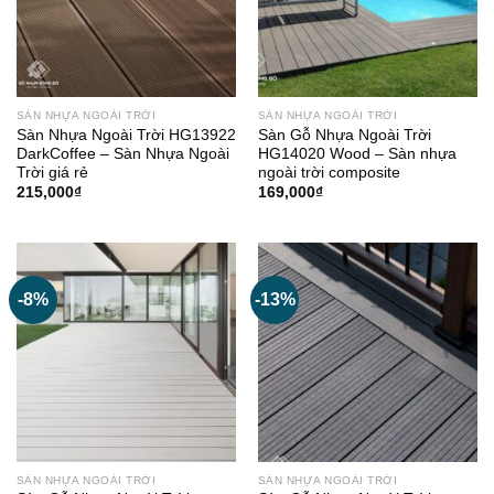
SÀN NHỰA NGOÀI TRỜI
SÀN NHỰA NGOÀI TRỜI
Sàn Nhựa Ngoài Trời HG13922
Sàn Gỗ Nhựa Ngoài Trời
DarkCoffee – Sàn Nhựa Ngoài
HG14020 Wood – Sàn nhựa
Trời giá rẻ
ngoài trời composite
215,000
₫
169,000
₫
-8%
-13%
SÀN NHỰA NGOÀI TRỜI
SÀN NHỰA NGOÀI TRỜI