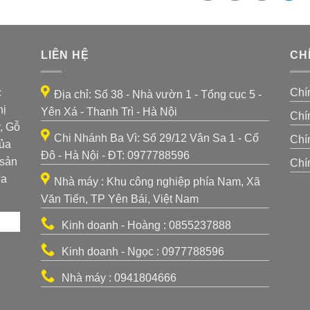
LIÊN HỆ
CH
c
Chí
Địa chỉ: Số 38 - Nhà vườn 1 - Tổng cục 5 -
hị
Yên Xá - Thanh Trì - Hà Nội
Chí
, Gỗ
Chi Nhánh Ba Vì: Số 29/12 Vân Sa 1 - Cổ
Chí
của
Đô - Hà Nội - ĐT: 0977788596
 sản
Chí
ựa
Nhà máy : Khu công nghiệp phía Nam, Xã
Văn Tiến, TP Yên Bái, Việt Nam
Kinh doanh - Hoàng : 0855237888
Kinh doanh - Ngọc : 0977788596
Nhà máy : 0941804666