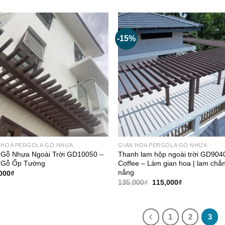
85,000₫.
là:
70,000₫.
-15%
 HOA PERGOLA GỖ NHỰA
GIÀN HOA PERGOLA GỖ NHỰA
Gỗ Nhựa Ngoài Trời GD10050 –
Thanh lam hộp ngoài trời GD904
 Gỗ Ốp Tường
Coffee – Làm gian hoa | lam chắ
nắng
000
₫
Giá
Giá
135,000
₫
115,000
₫
gốc
hiện
là:
tại
135,000₫.
là:
115,000₫.
1
2
3