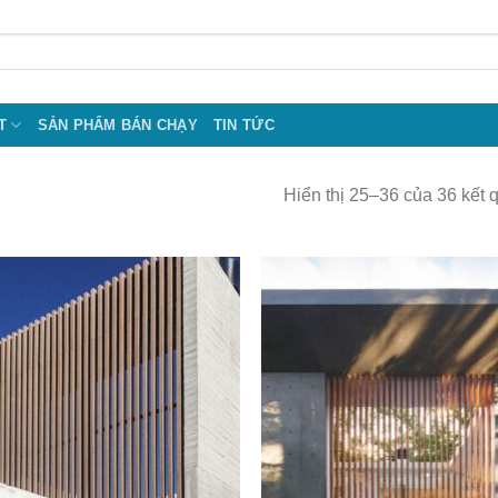
T
SẢN PHẨM BÁN CHẠY
TIN TỨC
Hiển thị 25–36 của 36 kết 