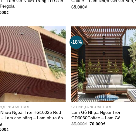
 – Lam Gỗ Nhựa Trang Trí Giàn
Coffee – Lam Nhựa Giả Gỗ Bền,
Pergola
65,000
₫
000
₫
-18%
HỘP NGOÀI TRỜI
GỖ NHỰA NGOÀI TRỜI
Nhựa Ngoài Trời HG10025 Red
Lam Gỗ Nhựa Ngoài Trời
 – Lam che nắng – Lam nhựa ốp
GD6030Coffee – Lam Gỗ
g
Giá
Giá
85,000
₫
70,000
₫
gốc
hiện
000
₫
là:
tại