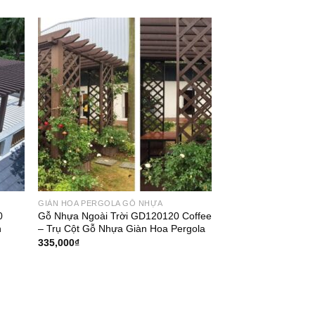
265,000₫.
là:
245,000₫.
GIÀN HOA PERGOLA GỖ NHỰA
0
Gỗ Nhựa Ngoài Trời GD120120 Coffee
n
– Trụ Cột Gỗ Nhựa Giàn Hoa Pergola
335,000
₫