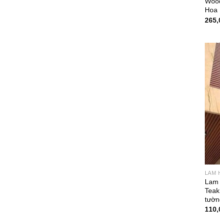
Wood
Hoa 
265,
LAM 
Lam 
Teak
tườn
110,