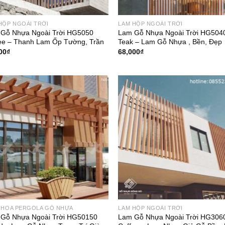
HỘP NGOÀI TRỜI
LAM HỘP NGOÀI TRỜI
Gỗ Nhựa Ngoài Trời HG5050
Lam Gỗ Nhựa Ngoài Trời HG504
ee – Thanh Lam Ốp Tường, Trần
Teak – Lam Gỗ Nhựa , Bền, Đẹp
00
₫
68,000
₫
 HOA PERGOLA GỖ NHỰA
LAM HỘP NGOÀI TRỜI
Gỗ Nhựa Ngoài Trời HG50150
Lam Gỗ Nhựa Ngoài Trời HG306