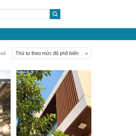
Được
quả
sắp
xếp
theo
mức
độ
phổ
biến