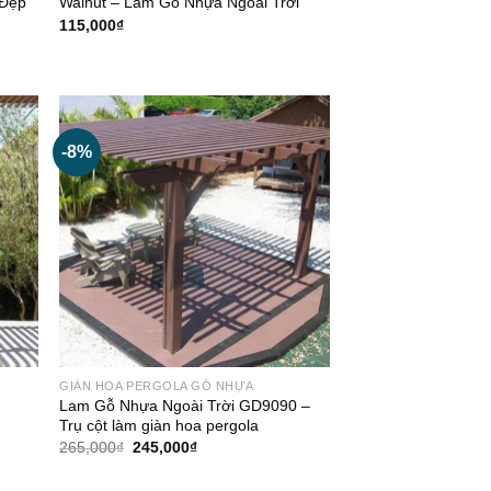
 Đẹp
Walnut – Lam Gỗ Nhựa Ngoài Trời
115,000
₫
-8%
GIÀN HOA PERGOLA GỖ NHỰA
Lam Gỗ Nhựa Ngoài Trời GD9090 –
Trụ cột làm giàn hoa pergola
Giá
Giá
265,000
₫
245,000
₫
gốc
hiện
là:
tại