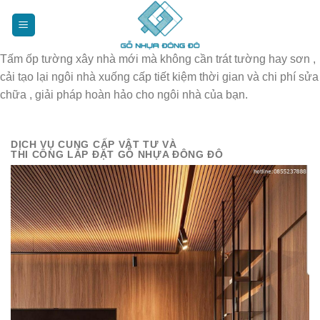
Bỏ
qua
nội
Tấm ốp tường xây nhà mới mà không cần trát tường hay sơn ,
dung
cải tạo lại ngôi nhà xuống cấp tiết kiệm thời gian và chi phí sửa
chữa , giải pháp hoàn hảo cho ngôi nhà của bạn.
DỊCH VỤ CUNG CẤP VẬT TƯ VÀ
THI CÔNG LẮP ĐẶT GỖ NHỰA ĐÔNG ĐÔ